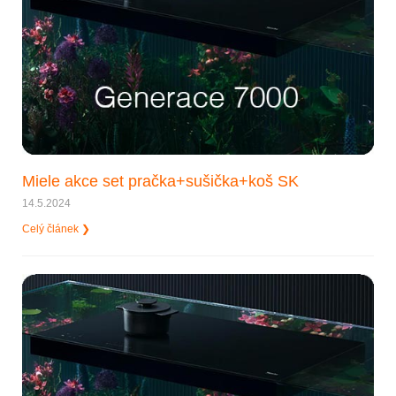
Miele akce set pračka+sušička+koš SK
14.5.2024
Celý článek ❯