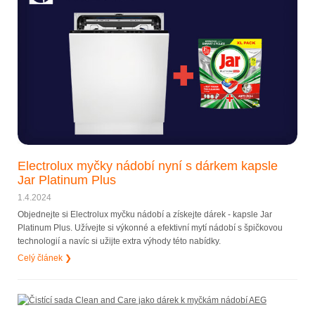
Electrolux myčky nádobí nyní s dárkem kapsle
Jar Platinum Plus
1.4.2024
Objednejte si Electrolux myčku nádobí a získejte dárek - kapsle Jar
Platinum Plus. Užívejte si výkonné a efektivní mytí nádobí s špičkovou
technologií a navíc si užijte extra výhody této nabídky.
Celý článek ❯