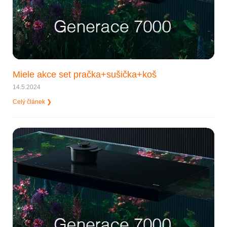
Miele akce set pračka+sušička+koš
14.5.2024
Celý článek ❯