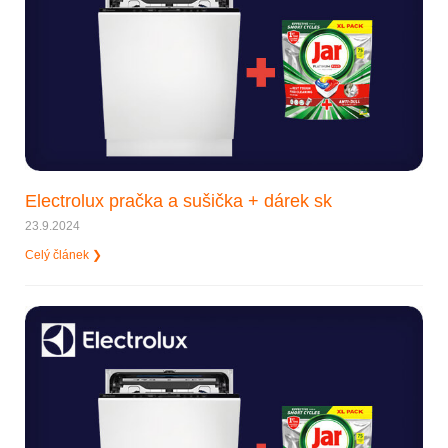
Electrolux pračka a sušička + dárek sk
23.9.2024
Celý článek ❯