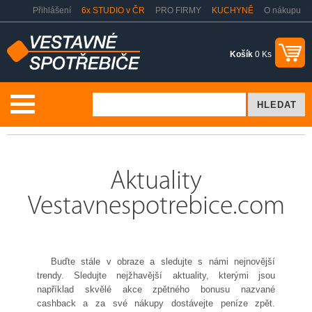
Přihlášení
6x STUDIO v ČR
PRO FIRMY
KUCHYNĚ
O nákupu
Košík
0 Ks
Aktuality
Aktuality
Vestavnespotrebice.com
Buďte stále v obraze a sledujte s námi nejnovější
trendy. Sledujte nejžhavější aktuality, kterými jsou
například skvělé akce zpětného bonusu nazvané
cashback a za své nákupy dostávejte peníze zpět.