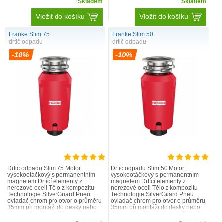
Skladem
Skladem
Vložit do košíku
Vložit do košíku
Franke Slim 75
Franke Slim 50
drtič odpadu
drtič odpadu
-10%
-10%
Drtič odpadu Slim 75 Motor
Drtič odpadu Slim 50 Motor
vysokootáčkový s permanentním
vysokootáčkový s permanentním
magnetem Drtící elementy z
magnetem Drtící elementy z
nerezové oceli Tělo z kompozitu
nerezové oceli Tělo z kompozitu
Technologie SilverGuard Pneu
Technologie SilverGuard Pneu
ovladač chrom pro otvor o průměru
ovladač chrom pro otvor o průměru
35mm při montáži do desky nebo
35mm při montáži do desky nebo
dřezu o tloušťce 1-30 mm Rozměr
dřezu o tloušťce 1-30 mm Rozměr
160 x 386 mm Výkon 720 ..
160 x 361 mm Výkon 540 ..