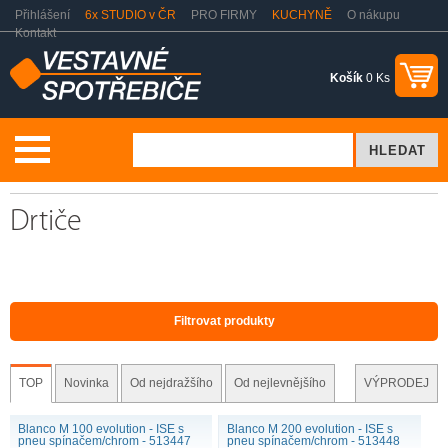
Přihlášení
6x STUDIO v ČR
PRO FIRMY
KUCHYNĚ
O nákupu
Kontakt
Košík
0 Ks
Dřezy a baterie
Příslušenství ke dřezům
Drtiče
Drtiče
Filtrovat produkty
TOP
Novinka
Od nejdražšího
Od nejlevnějšího
VÝPRODEJ
Blanco M 100 evolution - ISE s
Blanco M 200 evolution - ISE s
pneu spínačem/chrom - 513447
pneu spínačem/chrom - 513448