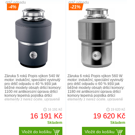
drtič odpadu
drtič odpadu
-4%
-21%
Záruka 5 roků Popis výkon 540 W
Záruka 6 roků Popis výkon 560 W
motor: indukční, speciální vyvinutý
motor: indukční, speciální vyvinutý
pro drtič odpadu o 40 % tišší jak
pro drtič odpadu o 60 % tišší jak
běžné modely obsah drtící komory:
běžné modely obsah drtící komory:
1100 ml antikorozní úprava drtící
1180 ml antikorozní úprava drtící
komory tepelná pojistka drtící
komory tepelná pojistka drtící
elementy z nerez ocele, upravené
elementy z nerez ocele, upravené
proti příp. zaseknutí dvojnásob..
proti příp. zaseknutí trojnásob..
16 191 Kč
19 620 Kč
16 191 Kč
19 620 Kč
Skladem
Skladem
Vložit do košíku
Vložit do košíku