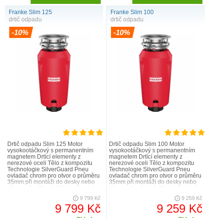
Franke Slim 125
Franke Slim 100
drtič odpadu
drtič odpadu
-10%
-10%
Drtič odpadu Slim 125 Motor
Drtič odpadu Slim 100 Motor
vysokootáčkový s permanentním
vysokootáčkový s permanentním
magnetem Drtící elementy z
magnetem Drtící elementy z
nerezové oceli Tělo z kompozitu
nerezové oceli Tělo z kompozitu
Technologie SilverGuard Pneu
Technologie SilverGuard Pneu
ovladač chrom pro otvor o průměru
ovladač chrom pro otvor o průměru
35mm při montáži do desky nebo
35mm při montáži do desky nebo
dřezu o tloušťce 1-30 mm Rozměr
dřezu o tloušťce 1-30 mm Rozměr
160 x 386 mm Výkon 900..
160 x 386 mm Výkon 900..
9 799 Kč
9 259 Kč
9 799 Kč
9 259 Kč