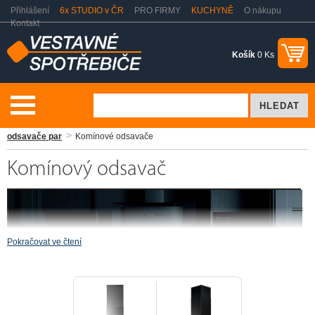
Přihlášení
6x STUDIO v ČR
PRO FIRMY
KUCHYNĚ
O nákupu
Kontakt
Košík
0 Ks
Vaření a pečení
Odsavače par - digestoře
AEG Brand Store
odsavače par
Komínové odsavače
Komínový odsavač
Pokračovat ve čtení