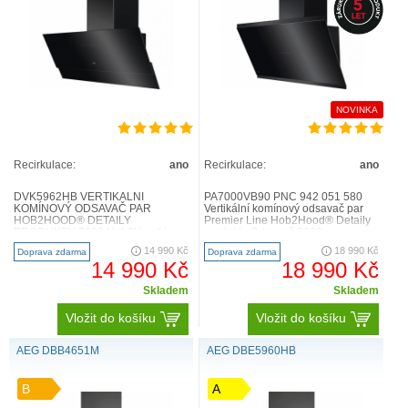
NOVINKA
Recirkulace:
ano
Recirkulace:
ano
DVK5962HB VERTIKÁLNÍ
PA7000VB90 PNC 942 051 580
KOMÍNOVÝ ODSAVAČ PAR
Vertikální komínový odsavač par
HOB2HOOD® DETAILY
Premier Line Hob2Hood® Detaily
PRODUKTU 7000 Hob2Hood je
produktu Odsavač 7000
vysoce účinná funkce, která
SilenceTech Hood čistí kuchyň od..
14 990 Kč
18 990 Kč
Doprava zdarma
Doprava zdarma
automaticky ovládá odsavač par ..
14 990 Kč
18 990 Kč
Skladem
Skladem
Vložit do košíku
Vložit do košíku
AEG DBB4651M
AEG DBE5960HB
B
A