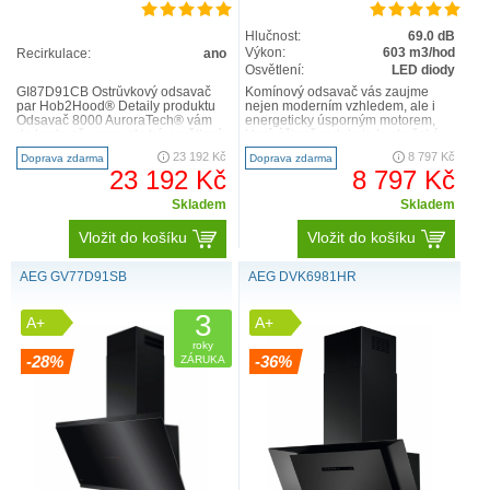
Hlučnost:
69.0 dB
Výkon:
603 m3/hod
Recirkulace:
ano
Osvětlení:
LED diody
GI87D91CB Ostrůvkový odsavač
Komínový odsavač vás zaujme
par Hob2Hood® Detaily produktu
nejen moderním vzhledem, ale i
Odsavač 8000 AuroraTech® vám
energeticky úsporným motorem,
do kuchyně vnese chytré osvětlení.
který účinně redukuje kuchyňské
Podle denního času au..
výpary. Instaluje se na zeď a..
23 192 Kč
8 797 Kč
Doprava zdarma
Doprava zdarma
23 192 Kč
8 797 Kč
Skladem
Skladem
Vložit do košíku
Vložit do košíku
AEG GV77D91SB
AEG DVK6981HR
3
A+
A+
roky
-28%
-36%
ZÁRUKA