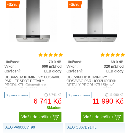
-33%
-36%
Hlučnost:
70.0 dB
Hlučnost:
68.0 dB
Výkon:
600 m3/hod
Výkon:
320 m3/hod
Osvětlení:
LED diody
Osvětlení:
LED diody
DBB4651M KOMÍNOVÝ ODSAVAČ
DBE5960HB KOMÍNOVÝ
PAR LEDSPOT DETAILY
ODSAVAČ PAR HOB2HOOD®
PRODUKTU Odsavač par
DETAILY PRODUKTU Stylově
ExtractionTech 6000 obsahuje
navržený odsavač par 8000
výkonný a účinný motor, který
Breeze tiše odstraňuje přetrvávající
6 741 Kč
11 990 Kč
Doprava zdarma
Doprava zdarma
umožňuje vyčistit k..
pachy díky naší ..
6 741 Kč
11 990 Kč
Skladem
Vložit do košíku
Vložit do košíku
AEG PA9000VT90
AEG GB67D91HL