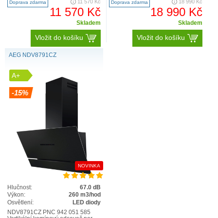
11 570 Kč
18 990 Kč
Doprava zdarma
Doprava zdarma
automaticky ovládá odsavač pa..
11 570 Kč
18 990 Kč
Skladem
Skladem
Vložit do košíku
Vložit do košíku
AEG NDV8791CZ
A+
-15%
NOVINKA
Hlučnost:
67.0 dB
Výkon:
260 m3/hod
Osvětlení:
LED diody
NDV8791CZ PNC 942 051 585