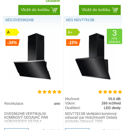
Skladem
Vložit do košíku
Vložit do košíku
AEG DVE5962HB
AEG NDV7791SB
3
A
A+
roky
-34%
-15%
ZÁRUKA
Hlučnost:
55.0 dB
Výkon:
260 m3/hod
Recirkulace:
ano
Osvětlení:
LED diody
DVE5962HB VERTIKÁLNÍ
NDV7791SB Vertikální komínový
KOMÍNOVÝ ODSAVAČ PAR
odsavač par Hob2Hood® Detaily
HOB2HOOD® DETAILY
produktu Odsavač 7000
PRODUKTU 7000 Hob2Hood je
SilenceTech Hood čistí kuchyň od
vysoce účinná funkce, která
nepříjemného pachu při vařen..