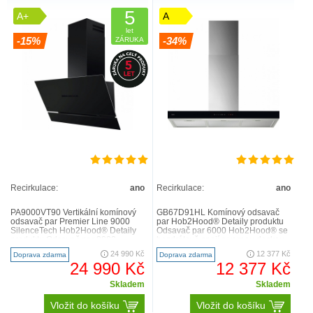
5
A+
A
let
-15%
-34%
ZÁRUKA
Recirkulace:
ano
Recirkulace:
ano
PA9000VT90 Vertikální komínový
GB67D91HL Komínový odsavač
odsavač par Premier Line 9000
par Hob2Hood® Detaily produktu
SilenceTech Hob2Hood® Detaily
Odsavač par 6000 Hob2Hood® se
produktu Odsavač par 9000
bezdrátově spojí s varnou deskou.
AutoSense s technologií in..
Když zapnete varnou d..
24 990 Kč
12 377 Kč
Doprava zdarma
Doprava zdarma
24 990 Kč
12 377 Kč
Skladem
Skladem
Vložit do košíku
Vložit do košíku