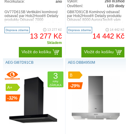
Výkon:
260 m3/hod
Recirkulace:
ano
odsávání nežádoucích pachů. Udrží tak vaši kuchyň stále
Osvětlení:
LED diody
svěží.
GV77D61SB Vertikální komínový
GB87D91CB Komínový odsavač
odsavač par Hob2Hood® Detaily
par Hob2Hood® Detaily produktu
produktu Odsavač 7000
Odsavač 8000 AuroraTech® vám
SilenceTech Hood čistí kuchyň od
do kuchyně vnese chytré osvětlení.
OVLÁDEJTE ODSAVAČ NA DESCE DÍKY
nepříjemného pachu při vaření ..
Podle denního času auto..
13 277 Kč
14 442 Kč
Doprava zdarma
Doprava zdarma
HOB2HOO
13 277 Kč
14 442 Kč
Díky funkci
Hob2Hood
komunikuje odsavače par s varnou
Skladem
deskou. Na začátku vaření automaticky zapne a rozsvítí
Vložit do košíku
Vložit do košíku
odsavač par a také nastaví odtah podle intenzity vašeho
vaření. Odsavač par lze ovládat i manuálně.
AEG GI87D91CB
AEG DBB4950M
3
B
roky
-29%
ZÁRUKA
A+
-32%