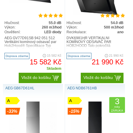
Hlučnost:
55.0 dB
Hlučnost:
54.0 dB
Výkon:
260 m3/hod
Výkon:
500 m3/hod
Osvětlení:
LED diody
Recirkulace:
ano
AEG GV77D91SB 942 051 512
DVK6981HR VERTIKÁLNÍ
Vertikální komínový odsavač par
KOMÍNOVÝ ODSAVAČ PAR
Hob2Hood® Specifikace Typ
HOB2HOOD Tato pokročilá
odsavače: Komínový, šířka 90 cm
technologie je navržena pro
Počet rychlostí: 3+2 I..
nerušené vaření a snižuje úroveň
15 582 Kč
21 990 Kč
Doprava zdarma
Doprava zdarma
hluku na nejnižší m..
15 582 Kč
21 990 Kč
VÝKONNÝ MOTOR PRO VŽDY ČISTOU
Skladem
KUCHYŇ
Vložit do košíku
Vložit do košíku
Ať už připravujete steak nebo lososa, náš výkonný motor
zajistí, že vzduch ve vaší kuchyni zůstane čistý. Uvolněte
AEG GB67D61HL
AEG NDB6761HB
se při vaření s vědomím, že vaše kuchyně bude vždy
příjemným prostředím.
3
A
A
roky
-33%
-15%
ZÁRUKA
LED OSVĚTLENÍ PRO PŘÍJEMNĚJŠÍ VAŘENÍ
Užívejte si výhod kvalitního
LED
osvětlení. Zdroj jasného a
příjemného světla nad varnou deskou zajistí dokonalý