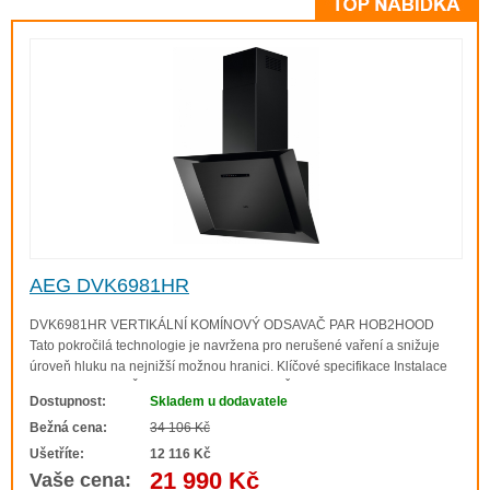
AEG DVK6981HR
DVK6981HR VERTIKÁLNÍ KOMÍNOVÝ ODSAVAČ PAR HOB2HOOD
Tato pokročilá technologie je navržena pro nerušené vaření a snižuje
úroveň hluku na nejnižší možnou hranici. Klíčové specifikace Instalace
Komínový Barva Černá matná Rozměry VxŠxH (mm) 915-
Dostupnost:
Skladem u dodavatele
1260x896x456 Třída energetické účinnosti A..
Bežná cena:
34 106 Kč
Ušetříte:
12 116 Kč
21 990 Kč
Vaše cena: