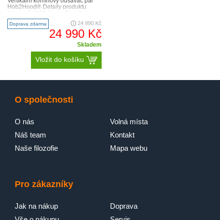
Vertikální komínový odsavač par
Hob2Hood® Detaily produktu
Odsavač 8000 AuroraTech® vám
do kuchyně vnese chytré osvětl..
24 990 Kč
Doprava zdarma
24 990 Kč
Skladem
Vložit do košíku
O společnosti
O nás
Volná místa
Náš team
Kontakt
Naše filozofie
Mapa webu
Pro zákazníky
Jak na nákup
Doprava
Vše o nákupu
Servis