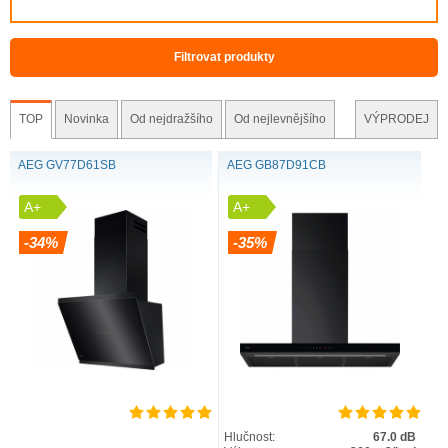
Filtrovat produkty
TOP
Novinka
Od nejdražšího
Od nejlevnějšího
VÝPRODEJ
AEG GV77D61SB
AEG GB87D91CB
A+
A+
-34%
-35%
BREEZE TIŠE ČISTÍ VZDUCH NA KONCI
VAŘENÍ
Technologie
Breeze
zajistí dokonalé a jedinečně tiché
Hlučnost:
67.0 dB