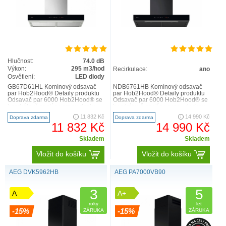
přehled. Toto osvětlení má navíc dlouhou životnost a je
energeticky úsporné
Hlučnost:
74.0 dB
Výkon:
295 m3/hod
Recirkulace:
ano
Osvětlení:
LED diody
GB67D61HL Komínový odsavač
NDB6761HB Komínový odsavač
par Hob2Hood® Detaily produktu
par Hob2Hood® Detaily produktu
Odsavač par 6000 Hob2Hood® se
Odsavač par 6000 Hob2Hood® se
bezdrátově spojí s varnou deskou.
bezdrátově spojí s varnou deskou.
Když zapnete varnou d..
Když zapnete varnou d..
11 832 Kč
14 990 Kč
Doprava zdarma
Doprava zdarma
11 832 Kč
14 990 Kč
Skladem
Skladem
Vložit do košíku
Vložit do košíku
AEG DVK5962HB
AEG PA7000VB90
3
5
A
A+
roky
let
-15%
-15%
ZÁRUKA
ZÁRUKA