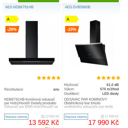
AEG NDB6791HB
AEG DVB5860B
A
A
-28%
-19%
Hlučnost:
61.0 dB
Výkon:
570 m3/hod
Recirkulace:
ano
Osvětlení:
LED diody
NDB6791HB Komínový odsavač
ODSAVAČ PAR KOMÍNOVÝ
par Hob2Hood® Detaily produktu
Obdélníkový tvar tohoto
Odsavač par 6000 Hob2Hood® se
vertikálního odsavače par dodá
bezdrátově spojí s varnou deskou.
vaší kuchyni osobitý vzhled. V
Když zapnete varnou d..
odsavači se snoubí propracovaný
13 592 Kč
17 990 Kč
Doprava zdarma
Doprava zdarma
design s..
13 592 Kč
17 990 Kč