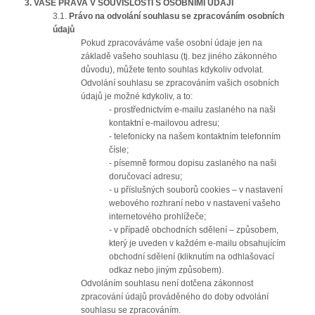
3.
VAŠE PRÁVA V SOUVISLOSTI S OSOBNÍMI ÚDAJI
3.1.
Právo na odvolání souhlasu se zpracováním osobních
údajů
Pokud zpracováváme vaše osobní údaje jen na
základě vašeho souhlasu (tj. bez jiného zákonného
důvodu), můžete tento souhlas kdykoliv odvolat.
Odvolání souhlasu se zpracováním vašich osobních
údajů je možné kdykoliv, a to:
- prostřednictvím e-mailu zaslaného na naši
kontaktní e-mailovou adresu;
- telefonicky na našem kontaktním telefonním
čísle;
- písemně formou dopisu zaslaného na naši
doručovací adresu;
- u příslušných souborů cookies – v nastavení
webového rozhraní nebo v nastavení vašeho
internetového prohlížeče;
- v případě obchodních sdělení – způsobem,
který je uveden v každém e-mailu obsahujícím
obchodní sdělení (kliknutím na odhlašovací
odkaz nebo jiným způsobem).
Odvoláním souhlasu není dotčena zákonnost
zpracování údajů prováděného do doby odvolání
souhlasu se zpracováním.