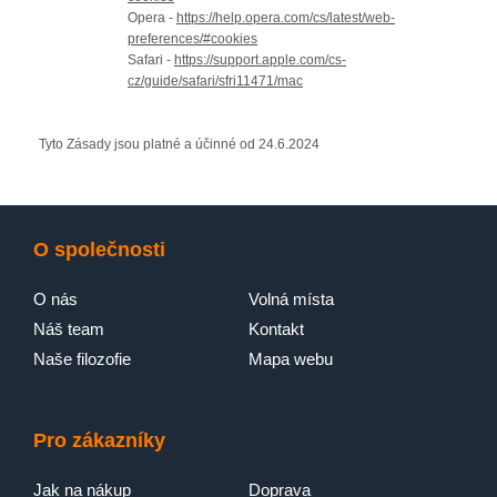
Opera -
https://help.opera.com/cs/latest/web-
preferences/#cookies
Safari -
https://support.apple.com/cs-
cz/guide/safari/sfri11471/mac
Tyto Zásady jsou platné a účinné od 24.6.2024
O společnosti
O nás
Volná místa
Náš team
Kontakt
Naše filozofie
Mapa webu
Pro zákazníky
Jak na nákup
Doprava