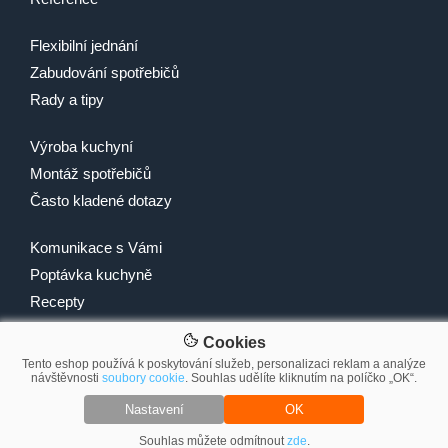
Flexibilní jednání
Zabudování spotřebičů
Rady a tipy
Výroba kuchyní
Montáž spotřebičů
Často kladené dotazy
Komunikace s Vámi
Poptávka kuchyně
Recepty
Cookies
Tento eshop používá k poskytování služeb, personalizaci reklam a analýze
návštěvnosti
soubory cookie
. Souhlas udělíte kliknutím na políčko „OK“.
© 2007-2026 2Traders CZ s.r.o.
Nastavení
OK
Souhlas můžete odmítnout
zde
.