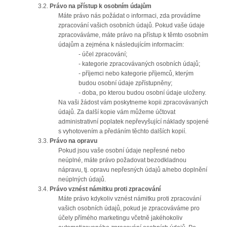
3.2.
Právo na přístup k osobním údajům
Máte právo nás požádat o informaci, zda provádíme
zpracování vašich osobních údajů. Pokud vaše údaje
zpracováváme, máte právo na přístup k těmto osobním
údajům a zejména k následujícím informacím:
- účel zpracování;
- kategorie zpracovávaných osobních údajů;
- příjemci nebo kategorie příjemců, kterým
budou osobní údaje zpřístupněny;
- doba, po kterou budou osobní údaje uloženy.
Na vaši žádost vám poskytneme kopii zpracovávaných
údajů. Za další kopie vám můžeme účtovat
administrativní poplatek nepřevyšující náklady spojené
s vyhotovením a předáním těchto dalších kopií.
3.3.
Právo na opravu
Pokud jsou vaše osobní údaje nepřesné nebo
neúplné, máte právo požadovat bezodkladnou
nápravu, tj. opravu nepřesných údajů a/nebo doplnění
neúplných údajů.
3.4.
Právo vznést námitku proti zpracování
Máte právo kdykoliv vznést námitku proti zpracování
vašich osobních údajů, pokud je zpracováváme pro
účely přímého marketingu včetně jakéhokoliv