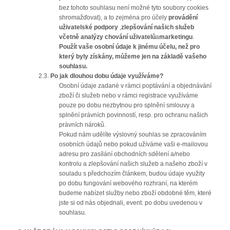
bez tohoto souhlasu není možné tyto soubory cookies
shromažďovat), a to zejména pro účely
provádění
uživatelské podpory
,
zlepšování našich služeb
včetně analýzy chování uživatelů
a
marketingu
.
Použít vaše osobní údaje k jinému účelu, než pro
který byly získány, můžeme jen na základě vašeho
souhlasu.
2.3.
Po jak dlouhou dobu údaje využíváme?
Osobní údaje zadané v rámci poptávání a objednávání
zboží či služeb nebo v rámci registrace využíváme
pouze po dobu nezbytnou pro splnění smlouvy a
splnění právních povinností, resp. pro ochranu našich
právních nároků.
Pokud nám udělíte výslovný souhlas se zpracováním
osobních údajů nebo pokud užíváme vaši e-mailovou
adresu pro zasílání obchodních sdělení a/nebo
kontrolu a zlepšování našich služeb a našeho zboží v
souladu s předchozím článkem, budou údaje využity
po dobu fungování webového rozhraní, na kterém
budeme nabízet služby nebo zboží obdobné těm, které
jste si od nás objednali, event. po dobu uvedenou v
souhlasu.