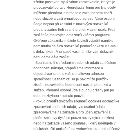
tržního postavení využíváme zpracovatele, kterým je
provozovatel portálu Heureka.cz; tomu pro tyto účely
můžeme předávat informace o zakoupeném zboží
nebo službě a vaši e-mailovou adresu. Vaše osobní
údaje nejsou při zasílání e-mailových dotazníků
předány žádné třetí straně pro její vlastní účely. Proti
zasílání e-mailových dotazníků v rámci programu
Ověřeno zákazníky můžete kdykoli vyjádřit námitku
odmítnutím dalších dotazníků pomocí odkazu v e-mailu
s dotazníkem. V případě vaší námitky vám dotazník
nebudeme dále zasílat.
- Souhlasíte-li s předáním osobních údajů za účelem
hodnocení nákupu, přepošleme informace o
objednávce spolu s vaší e-mailovou adresou
společnosti Seznam.cz. Ta je pak může použít k
získání nezávislého hodnocení našich produktů a
služeb. Předané osobní údaje budou drženy jen po
dobu nezbytnou k tomuto použití.
- Pokud
prostřednictvím souborů cookies
dochází ke
zpracování osobních údajů, tyto osobní údaje
zpracováváme na základě a pro účely uzavření a
plnění smlouvy (týká se pouze nezbytných cookies)
nebo na základě vašeho souhlasu (který udělujete v
příslušné liště umístěné na webovém rozhraní, přičemž