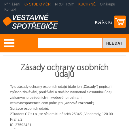
Přihlášení
6x STUDIO v ČR
PRO FIRMY
KUCHYNĚ
O nákupu
Kontakt
Košík
0 Ks
Vše o nákupu
Zásady ochrany osobních údajů
Zásady ochrany osobních
údajů
Tyto zásady ochrany osobních údajů (dále jen „
Zásady
“) popisují
způsob získávání, používání a dalšího nakládání s osobními údaji
získanými prostřednictvím webového rozhraní
vestavnespotrebice.com (dále jen „
webové rozhraní
“)
Správce osobních údajů:
2Traders CZ s.r.o., se sídlem Kunětická 2534/2, Vinohrady, 120 00
Praha 2,
IČ: 27592421,