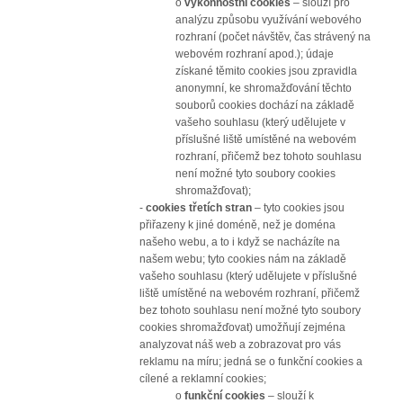
o
výkonnostní cookies
– slouží pro
analýzu způsobu využívání webového
rozhraní (počet návštěv, čas strávený na
webovém rozhraní apod.); údaje
získané těmito cookies jsou zpravidla
anonymní, ke shromažďování těchto
souborů cookies dochází na základě
vašeho souhlasu (který udělujete v
příslušné liště umístěné na webovém
rozhraní, přičemž bez tohoto souhlasu
není možné tyto soubory cookies
shromažďovat);
-
cookies třetích stran
– tyto cookies jsou
přiřazeny k jiné doméně, než je doména
našeho webu, a to i když se nacházíte na
našem webu; tyto cookies nám na základě
vašeho souhlasu (který udělujete v příslušné
liště umístěné na webovém rozhraní, přičemž
bez tohoto souhlasu není možné tyto soubory
cookies shromažďovat) umožňují zejména
analyzovat náš web a zobrazovat pro vás
reklamu na míru; jedná se o funkční cookies a
cílené a reklamní cookies;
o
funkční cookies
– slouží k