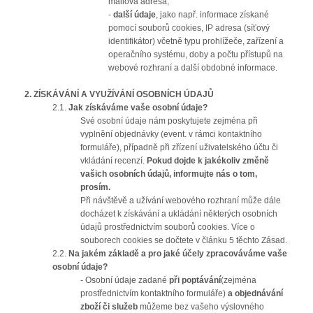
mailová adresa;
-
další údaje
, jako např. informace získané
pomocí souborů cookies, IP adresa (síťový
identifikátor) včetně typu prohlížeče, zařízení a
operačního systému, doby a počtu přístupů na
webové rozhraní a další obdobné informace.
2.
ZÍSKÁVÁNÍ A VYUŽÍVÁNÍ OSOBNÍCH ÚDAJŮ
2.1.
Jak získáváme vaše osobní údaje?
Své osobní údaje nám poskytujete zejména při
vyplnění objednávky (event. v rámci kontaktního
formuláře), případně při zřízení uživatelského účtu či
vkládání recenzí.
Pokud dojde k jakékoliv změně
vašich osobních údajů, informujte nás o tom,
prosím.
Při návštěvě a užívání webového rozhraní může dále
docházet k získávání a ukládání některých osobních
údajů prostřednictvím souborů cookies. Více o
souborech cookies se dočtete v článku 5 těchto Zásad.
2.2.
Na jakém základě a pro jaké účely zpracováváme vaše
osobní údaje?
- Osobní údaje zadané
při poptávání
(zejména
prostřednictvím kontaktního formuláře)
a objednávání
zboží či služeb
můžeme bez vašeho výslovného