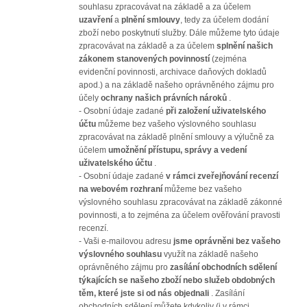
souhlasu zpracovávat na základě a za účelem
uzavření
a
plnění smlouvy
, tedy za účelem dodání
zboží nebo poskytnutí služby. Dále můžeme tyto údaje
zpracovávat na základě a za účelem
splnění našich
zákonem stanovených povinností
(zejména
evidenční povinnosti, archivace daňových dokladů
apod.) a na základě našeho oprávněného zájmu pro
účely
ochrany našich právních nároků
.
- Osobní údaje zadané
při založení uživatelského
účtu
můžeme bez vašeho výslovného souhlasu
zpracovávat na základě plnění smlouvy a výlučně za
účelem
umožnění přístupu, správy a vedení
uživatelského účtu
.
- Osobní údaje zadané
v rámci zveřejňování recenzí
na webovém rozhraní
můžeme bez vašeho
výslovného souhlasu zpracovávat na základě zákonné
povinnosti, a to zejména za účelem ověřování pravosti
recenzí.
- Vaši e-mailovou adresu
jsme oprávněni bez vašeho
výslovného souhlasu
využít na základě našeho
oprávněného zájmu pro
zasílání obchodních sdělení
týkajících se našeho zboží nebo služeb obdobných
těm, které jste si od nás objednali
. Zasílání
obchodních sdělení můžete kdykoliv (i v rámci