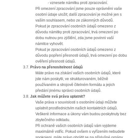
- vznesete námitku proti zpracování.
Při omezení zpracování jsme pouze oprávněni vaše
osobní údaje uložit; další zpracování je možné jen s
vaším souhlasem, nebo ze zákonných důvodů.
Pokud je zpracování osobních údajů omezeno z
důvodu námitky proti zpracování, trvá omezení po
dobu nutnou pro zjištění, zda jsme povinni vaší
námitce vyhovět.
Pokud je zpracování osobních údajů omezeno z
důvodu popření přesnosti údajů, trvá omezení po dobu
ověření přesnosti údajů.
3.7.
Právo na přenositelnost údajů
Máte právo na získání vašich osobních údajů, které
jste nám poskytli, ve strukturovaném, běžně
používaném a strojově čitelném formátu a jejich
předání jinému správci osobních údajů.
3.8.
Jak můžete svá práva uplatnit?
Vaše práva v souvislosti s osobními údaji můžete
uplatnit prostřednictvím našich kontaktních údajů.
Veškeré informace a úkony vám budou poskytnuty bez
zbytečného odkladu.
Při ochraně vašich osobních údajů vám vyjdeme
maximálně vstříc. Pokud ovšem s vyřízením nebudete
spokojeni, máte právo obrátit se na příslušné orgány,