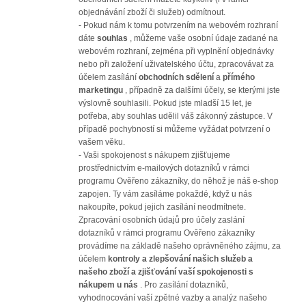
objednávání zboží či služeb) odmítnout.
- Pokud nám k tomu potvrzením na webovém rozhraní
dáte
souhlas
, můžeme vaše osobní údaje zadané na
webovém rozhraní, zejména při vyplnění objednávky
nebo při založení uživatelského účtu, zpracovávat za
účelem zasílání
obchodních sdělení
a
přímého
marketingu
, případně za dalšími účely, se kterými jste
výslovně souhlasili. Pokud jste mladší 15 let, je
potřeba, aby souhlas udělil váš zákonný zástupce. V
případě pochybností si můžeme vyžádat potvrzení o
vašem věku.
- Vaši spokojenost s nákupem zjišťujeme
prostřednictvím e-mailových dotazníků v rámci
programu Ověřeno zákazníky, do něhož je náš e-shop
zapojen. Ty vám zasíláme pokaždé, když u nás
nakoupíte, pokud jejich zasílání neodmítnete.
Zpracování osobních údajů pro účely zaslání
dotazníků v rámci programu Ověřeno zákazníky
provádíme na základě našeho oprávněného zájmu, za
účelem
kontroly a zlepšování našich služeb a
našeho zboží a zjišťování vaší spokojenosti s
nákupem u nás
. Pro zasílání dotazníků,
vyhodnocování vaší zpětné vazby a analýz našeho