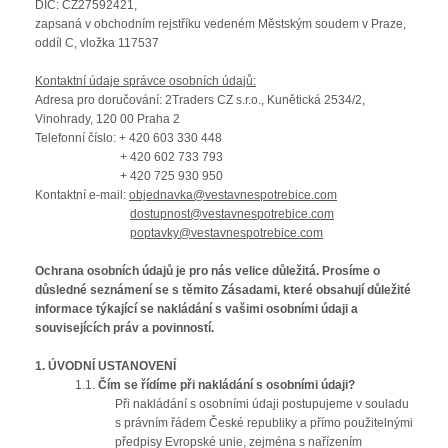
DIČ: CZ27592421,
zapsaná v obchodním rejstříku vedeném Městským soudem v Praze,
oddíl C, vložka 117537
Kontaktní údaje správce osobních údajů:
Adresa pro doručování: 2Traders CZ s.r.o., Kunětická 2534/2,
Vinohrady, 120 00 Praha 2
Telefonní číslo: + 420 603 330 448
+ 420 602 733 793
+ 420 725 930 950
Kontaktní e-mail:
objednavka@vestavnespotrebice.com
dostupnost@vestavnespotrebice.com
poptavky@vestavnespotrebice.com
Ochrana osobních údajů je pro nás velice důležitá. Prosíme o
důsledné seznámení se s těmito Zásadami, které obsahují důležité
informace týkající se nakládání s vašimi osobními údaji a
souvisejících práv a povinností.
1.
ÚVODNÍ USTANOVENÍ
1.1.
Čím se řídíme při nakládání s osobními údaji?
Při nakládání s osobními údaji postupujeme v souladu
s právním řádem České republiky a přímo použitelnými
předpisy Evropské unie, zejména s nařízením