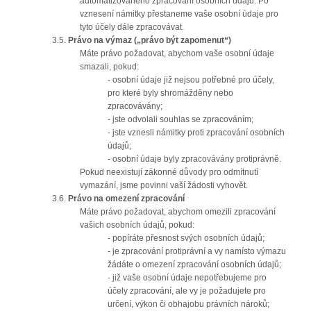
automatizovaného zpracování osobních údajů. Po
vznesení námitky přestaneme vaše osobní údaje pro
tyto účely dále zpracovávat.
3.5.
Právo na výmaz („právo být zapomenut“)
Máte právo požadovat, abychom vaše osobní údaje
smazali, pokud:
- osobní údaje již nejsou potřebné pro účely,
pro které byly shromážděny nebo
zpracovávány;
- jste odvolali souhlas se zpracováním;
- jste vznesli námitky proti zpracování osobních
údajů;
- osobní údaje byly zpracovávány protiprávně.
Pokud neexistují zákonné důvody pro odmítnutí
vymazání, jsme povinni vaší žádosti vyhovět.
3.6.
Právo na omezení zpracování
Máte právo požadovat, abychom omezili zpracování
vašich osobních údajů, pokud:
- popíráte přesnost svých osobních údajů;
- je zpracování protiprávní a vy namísto výmazu
žádáte o omezení zpracování osobních údajů;
- již vaše osobní údaje nepotřebujeme pro
účely zpracování, ale vy je požadujete pro
určení, výkon či obhajobu právních nároků;