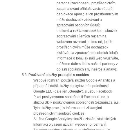
personalizaci obsahu prostřednictvím
zapamatování přihlašovacích údajů,
geolokace apod.; jejich prostřednictvím
může docházet k získávání a
zpracování osobních údajů;
o
cílené a reklamní cookies
– slouží k
zobrazování cílených reklam na
webovém rozhraní i mimo ně; jejich
prostřednictvím může docházet k
získávání a zpracování osobních údajů.
Informace o tom, jak náš web využíváte,
můžeme dále sdílet s našimi partnery z
oblasti sociálních sítí, inzerce a analýz.
5.3.
Používané služby pracující s cookies
Webové rozhraní používá službu Google Analytics a
případně i další služby poskytované společností
Google LLC (dále jen „
Google
“), službu Facebook
Pixel poskytovanou společností Facebook Inc. a
službu Sklik poskytovanou společností Seznam.cz, a.s.
Tyto služby pracují s informacemi získanými
prostřednictvím souborů cookies.
Služba Google Analytics slouží k získání statistických
informací o vašem užívání webového rozhraní.