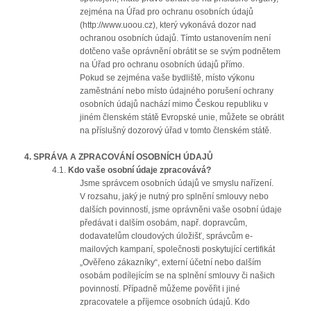
zejména na Úřad pro ochranu osobních údajů
(http://www.uoou.cz), který vykonává dozor nad
ochranou osobních údajů. Tímto ustanovením není
dotčeno vaše oprávnění obrátit se se svým podnětem
na Úřad pro ochranu osobních údajů přímo.
Pokud se zejména vaše bydliště, místo výkonu
zaměstnání nebo místo údajného porušení ochrany
osobních údajů nachází mimo Českou republiku v
jiném členském státě Evropské unie, můžete se obrátit
na příslušný dozorový úřad v tomto členském státě.
4.
SPRÁVA A ZPRACOVÁNÍ OSOBNÍCH ÚDAJŮ
4.1.
Kdo vaše osobní údaje zpracovává?
Jsme správcem osobních údajů ve smyslu nařízení.
V rozsahu, jaký je nutný pro splnění smlouvy nebo
dalších povinností, jsme oprávněni vaše osobní údaje
předávat i dalším osobám, např. dopravcům,
dodavatelům cloudových úložišť, správcům e-
mailových kampaní, společnosti poskytující certifikát
„Ověřeno zákazníky“, externí účetní nebo dalším
osobám podílejícím se na splnění smlouvy či našich
povinností. Případně můžeme pověřit i jiné
zpracovatele a příjemce osobních údajů. Kdo