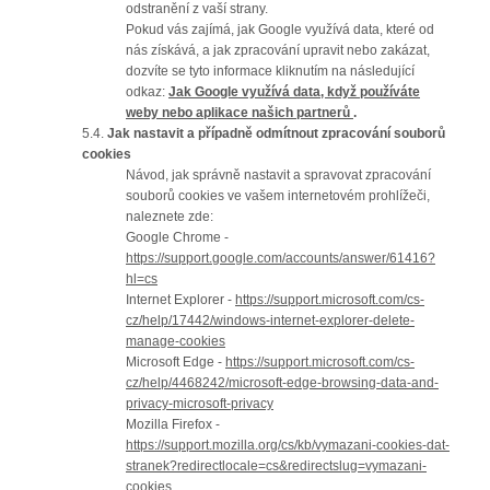
odstranění z vaší strany.
Pokud vás zajímá, jak Google využívá data, které od
nás získává, a jak zpracování upravit nebo zakázat,
dozvíte se tyto informace kliknutím na následující
odkaz:
Jak Google využívá data, když používáte
weby nebo aplikace našich partnerů
.
5.4.
Jak nastavit a případně odmítnout zpracování souborů
cookies
Návod, jak správně nastavit a spravovat zpracování
souborů cookies ve vašem internetovém prohlížeči,
naleznete zde:
Google Chrome -
https://support.google.com/accounts/answer/61416?
hl=cs
Internet Explorer -
https://support.microsoft.com/cs-
cz/help/17442/windows-internet-explorer-delete-
manage-cookies
Microsoft Edge -
https://support.microsoft.com/cs-
cz/help/4468242/microsoft-edge-browsing-data-and-
privacy-microsoft-privacy
Mozilla Firefox -
https://support.mozilla.org/cs/kb/vymazani-cookies-dat-
stranek?redirectlocale=cs&redirectslug=vymazani-
cookies