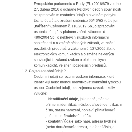
Evropského parlamentu a Rady (EU) 2016/679 ze dne
27. dubna 2016 o ochraně fyzických osob v souvislosti
se zpracováním osobních údajů a o volném pohybu
těchto údajů a o zrušení směrnice 95/46/ES (dále jen
„
nařízení
“), zákonem č. 110/2019 Sb., o zpracování
osobních údajů, v platném znění, zákonem č.
480/2004 Sb., o některých službách informační
společnosti a o změně některých zákonů, ve znění
pozdějších předpisů, a zákonem č. 127/2005 Sb., o
elektronických komunikacích a o změně některých
souvisejících zákonů (zákon o elektronických
komunikacích), ve znění pozdějších předpisů.
1.2.
Co jsou osobní údaje?
Osobními údaji se rozumí veškeré informace, které
identifikují nebo mohou identifikovat konkrétní fyzickou
osobu. Osobními údaji jsou zejména (avšak nikoliv
výlučně):
-
identifikační údaje
, jako např. jméno a
příjmení, identifikační číslo, daňové identifikační
číslo, datum narození, pohlaví, přihlašovací
jméno do uživatelského účtu;
-
kontaktní údaje
, jako např. adresa bydliště
(nebo doručovací adresa), telefonní číslo, e-