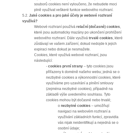
souborů cookies není vyloučeno, že nebudete moci
plně využívat veškeré funkce webového rozhraní.
5.2.
Jaké cookies a
pro jaké účely je webové rozhraní
využívá?
Webové rozhraní používá
relační (dočasné) cookies
,
které jsou automaticky mazány po ukončení prohlížení
webového rozhraní. Dále využívá
trvalé cookies
, které
zůstávají ve vašem zařízení, dokud nedojde k jejich
expiraci nebo dokud je nesmažete.
Cookies, které využívá webové rozhraní, jsou
následující:
-
cookies první strany
– tyto cookies jsou
přiřazeny k doméně našeho webu; jedná se o
nezbytné cookies a výkonnostní cookies, které
využíváme pro uzavírání a plnění smlouvy
(zejména nezbytné cookies), případně na
základě výše uvedeného souhlasu. Tyto
cookies mohou být dočasné nebo trvalé;
o
nezbytné cookies
– umožňují
navigaci na webovém rozhraní a
využívání základních funkcí, zpravidla
vás nijak neidentifikují a nejedná se o
osobní údaje;