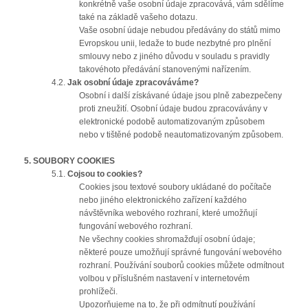
konkrétně vaše osobní údaje zpracovává, vám sdělíme
také na základě vašeho dotazu.
Vaše osobní údaje nebudou předávány do států mimo
Evropskou unii, ledaže to bude nezbytné pro plnění
smlouvy nebo z jiného důvodu v souladu s pravidly
takovéhoto předávání stanovenými nařízením.
4.2.
Jak osobní údaje zpracováváme?
Osobní i další získávané údaje jsou plně zabezpečeny
proti zneužití. Osobní údaje budou zpracovávány v
elektronické podobě automatizovaným způsobem
nebo v tištěné podobě neautomatizovaným způsobem.
5.
SOUBORY COOKIES
5.1.
Co
jsou to
cookies?
Cookies jsou textové soubory ukládané do počítače
nebo jiného elektronického zařízení každého
návštěvníka webového rozhraní, které umožňují
fungování webového rozhraní.
Ne všechny cookies shromažďují osobní údaje;
některé pouze umožňují správné fungování webového
rozhraní. Používání souborů cookies můžete odmítnout
volbou v příslušném nastavení v internetovém
prohlížeči.
Upozorňujeme na to, že při odmítnutí používání