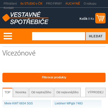
Přihlášení
6x STUDIO v ČR
PRO FIRMY
KUCHYNĚ
O nákupu
Kontakt
Košík
0 Ks
Volně stojící spotřebiče
Vinotéky
Vícezónové
Vícezónové
Filtrovat produkty
TOP
Novinka
Od nejdražšího
Od nejlevnějšího
VÝPRODEJ
Miele KWT 6834 SGS
Liebherr WPgbi 7483