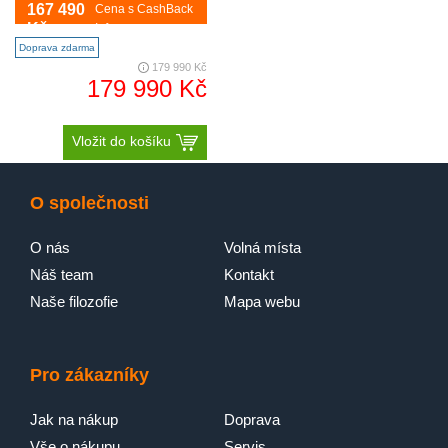
Obsidian černý (sklo) se sadou
167 490
Cena s CashBack
SommelierSet, rošty FlexiFrame a
třemi samostatnými teplotními
Kč
Info
zónami. dokonalý ..
Doprava zdarma
179 990 Kč
179 990 Kč
Vložit do košíku
O společnosti
O nás
Volná místa
Náš team
Kontakt
Naše filozofie
Mapa webu
Pro zákazníky
Jak na nákup
Doprava
Vše o nákupu
Servis