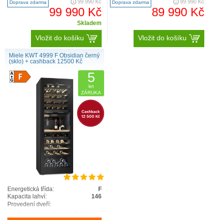
99 990 Kč
89 990 Kč
Doprava zdarma
Doprava zdarma
99 990 Kč
89 990 Kč
Skladem
Vložit do košíku
Vložit do košíku
Miele KWT 4999 F Obsidian černý
(sklo) + cashback 12500 Kč
5
let
ZÁRUKA
Energetická třída:
F
Kapacita lahví:
146
Provedení dveří:
Volně stojící vinotéka KWT 4999 F