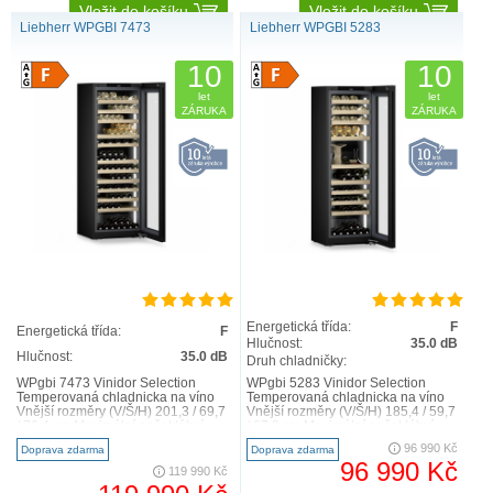
Vložit do košíku
Vložit do košíku
Liebherr WPGBI 7473
Liebherr WPGBI 5283
10
10
let
let
ZÁRUKA
ZÁRUKA
Energetická třída:
F
Energetická třída:
F
Hlučnost:
35.0 dB
Hlučnost:
35.0 dB
Druh chladničky:
WPgbi 7473 Vinidor Selection
WPgbi 5283 Vinidor Selection
Temperovaná chladnicka na víno
Temperovaná chladnicka na víno
Vnější rozměry (V/Š/H) 201,3 / 69,7
Vnější rozměry (V/Š/H) 185,4 / 59,7
/ 76,4 cm Maximální počet láhví
/ 67,8 cm Maximální počet láhví
Bordeaux 0,75 l 1..
Bordeaux 0,75 l 8..
96 990 Kč
Doprava zdarma
Doprava zdarma
96 990 Kč
119 990 Kč