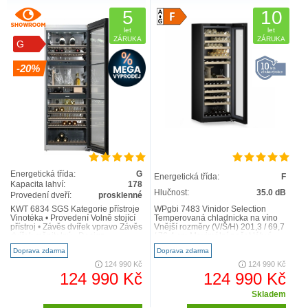
5
10
let
let
ZÁRUKA
ZÁRUKA
G
-20%
Energetická třída:
G
Energetická třída:
F
Kapacita lahví:
178
Hlučnost:
35.0 dB
Provedení dveří:
prosklenné
KWT 6834 SGS Kategorie přístroje
WPgbi 7483 Vinidor Selection
Vinotéka • Provedení Volně stojící
Temperovaná chladnicka na víno
přístroj • Závěs dvířek vpravo Závěs
Vnější rozměry (V/Š/H) 201,3 / 69,7
dvířek měnitelný • Design ..
/ 76,4 cm Maximální počet láhví
Bordeaux 0,75 l 1..
Doprava zdarma
Doprava zdarma
124 990 Kč
124 990 Kč
124 990 Kč
124 990 Kč
Skladem