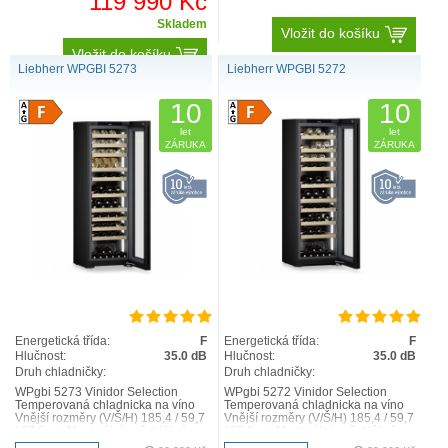
119 990 Kč
Skladem
Vložit do košíku
Vložit do košíku
Liebherr WPGBI 5273
Liebherr WPGBI 5272
10
10
let
let
ZÁRUKA
ZÁRUKA
Energetická třída:
F
Energetická třída:
F
Hlučnost:
35.0 dB
Hlučnost:
35.0 dB
Druh chladničky:
Druh chladničky:
WPgbi 5273 Vinidor Selection
WPgbi 5272 Vinidor Selection
Temperovaná chladnicka na víno
Temperovaná chladnicka na víno
Vnější rozměry (V/Š/H) 185,4 / 59,7
Vnější rozměry (V/Š/H) 185,4 / 59,7
/ 67,8 cm Maximální počet láhví
/ 67,8 cm Maximální počet láhví
Bordeaux 0,75 l 1..
Bordeaux 0,75 l 1..