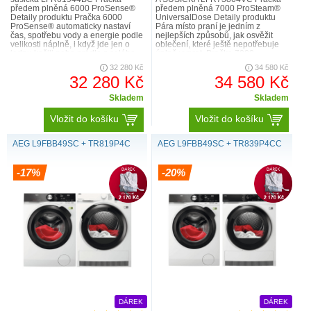
předem plněná 6000 ProSense®
předem plněná 7000 ProSteam®
Detaily produktu Pračka 6000
UniversalDose Detaily produktu
ProSense® automaticky nastaví
Pára místo praní je jedním z
čas, spotřebu vody a energie podle
nejlepších způsobů, jak osvěžit
velikosti náplně, i když jde jen o
oblečení, které ještě nepotřebuje
jednu košili nebo prádlo z celého
úplně vyprat. Pračka 7000
týdne. Zajistí, aby se v..
ProSteam® může k osvěžení
32 280 Kč
34 580 Kč
oděvů vyu..
32 280 Kč
34 580 Kč
Skladem
Skladem
Vložit do košíku
Vložit do košíku
AEG L9FBB49SC + TR819P4C
AEG L9FBB49SC + TR839P4CC
-17%
-20%
DÁREK
DÁREK