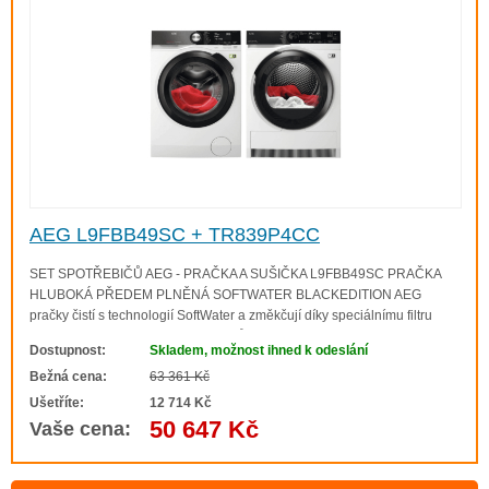
AEG L9FBB49SC + TR839P4CC
SET SPOTŘEBIČŮ AEG - PRAČKA A SUŠIČKA L9FBB49SC PRAČKA
HLUBOKÁ PŘEDEM PLNĚNÁ SOFTWATER BLACKEDITION AEG
pračky čistí s technologií SoftWater a změkčují díky speciálnímu filtru
vodu, a proto při 30° perou stejně důkladně jako při 60°. Oblečení si déle
Dostupnost:
Skladem, možnost ihned k odeslání
zachová svůj tvar i barvy a příjemně se..
Bežná cena:
63 361 Kč
Ušetříte:
12 714 Kč
50 647 Kč
Vaše cena: