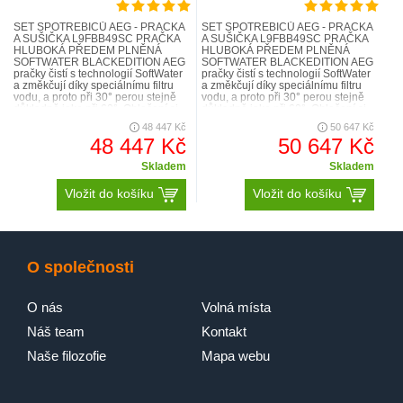
SET SPOTŘEBIČŮ AEG - PRAČKA
SET SPOTŘEBIČŮ AEG - PRAČKA
A SUŠIČKA L9FBB49SC PRAČKA
A SUŠIČKA L9FBB49SC PRAČKA
HLUBOKÁ PŘEDEM PLNĚNÁ
HLUBOKÁ PŘEDEM PLNĚNÁ
SOFTWATER BLACKEDITION AEG
SOFTWATER BLACKEDITION AEG
pračky čistí s technologií SoftWater
pračky čistí s technologií SoftWater
a změkčují díky speciálnímu filtru
a změkčují díky speciálnímu filtru
vodu, a proto při 30° perou stejně
vodu, a proto při 30° perou stejně
důkladně jako při 60°. Oblečení si
důkladně jako při 60°. Oblečení si
déle zachová svůj tvar i..
déle zachová svůj tvar i..
48 447 Kč
50 647 Kč
48 447 Kč
50 647 Kč
Skladem
Skladem
Vložit do košíku
Vložit do košíku
O společnosti
O nás
Volná místa
Náš team
Kontakt
Naše filozofie
Mapa webu