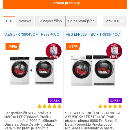
Filtrovat produkty
TOP
Novinka
Od nejdražšího
Od nejlevnějšího
VÝPRODEJ
AEG LFR73864VC + TR839P4CC
AEG LFR61944BC + TR839P4CC
-24%
-21%
DÁREK
DÁREK
Set spotřebičů AEG - pračka a
SET SPOTŘEBIČŮ AEG - PRAČKA
sušička LFR73864VC Pračka
A SUŠIČKA LFR61944BC Pračka
předem plněná 7000 ProSteam®
předem plněná 6000 ProSense®
UniversalDose Detaily produktu
Detaily produktu Pračka 6000
Pára místo praní je jedním z
ProSense® automaticky nastaví