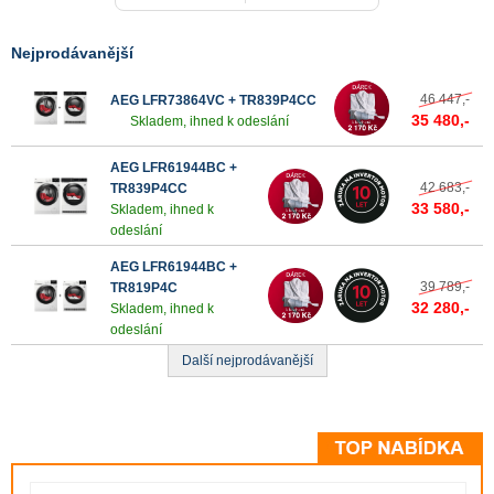
Nejprodávanější
46 447,-
AEG LFR73864VC + TR839P4CC
35 480,-
Skladem, ihned k odeslání
AEG LFR61944BC +
42 683,-
TR839P4CC
33 580,-
Skladem, ihned k
odeslání
AEG LFR61944BC +
39 789,-
TR819P4C
32 280,-
Skladem, ihned k
odeslání
Další nejprodávanější