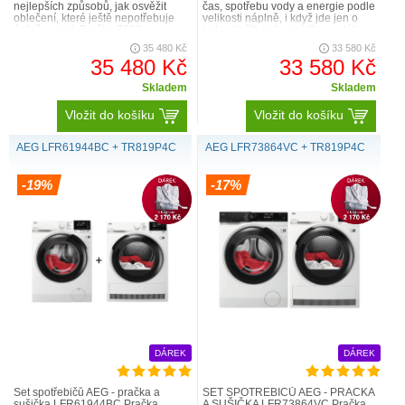
nejlepších způsobů, jak osvěžit
čas, spotřebu vody a energie podle
oblečení, které ještě nepotřebuje
velikosti náplně, i když jde jen o
úplně vyprat. Pračka 7000
jednu košili nebo prádlo z celého
ProSteam® může k osvěžení
týdne. Zajistí, aby se v..
35 480 Kč
33 580 Kč
oděvů vyu..
35 480 Kč
33 580 Kč
Skladem
Skladem
Vložit do košíku
Vložit do košíku
AEG LFR61944BC + TR819P4C
AEG LFR73864VC + TR819P4C
-19%
-17%
DÁREK
DÁREK
Set spotřebičů AEG - pračka a
SET SPOTŘEBIČŮ AEG - PRAČKA
sušička LFR61944BC Pračka
A SUŠIČKA LFR73864VC Pračka