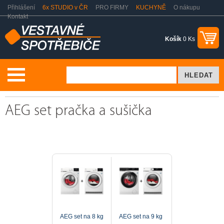
Přihlášení
6x STUDIO v ČR
PRO FIRMY
KUCHYNĚ
O nákupu
Kontakt
Košík
0 Ks
Praní a sušení
Pračka + sušička
AEG set pračka a sušička
AEG set pračka a sušička
AEG set na 8 kg
AEG set na 9 kg