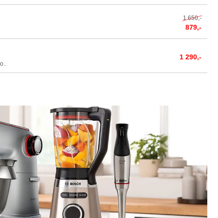
1 650,-
879,-
1 290,-
o..