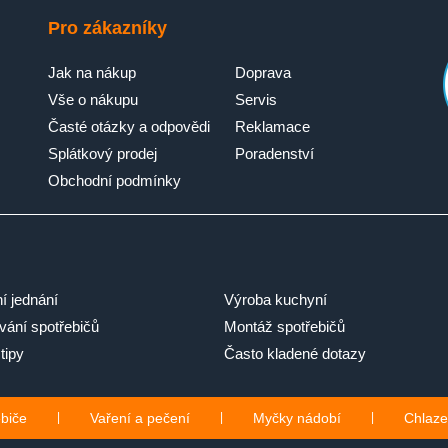
Pro zákazníky
Jak na nákup
Doprava
Vše o nákupu
Servis
Časté otázky a odpovědi
Reklamace
Splátkový prodej
Poradenství
Obchodní podmínky
ní jednání
Výroba kuchyní
ání spotřebičů
Montáž spotřebičů
tipy
Často kladené dotazy
ebiče
|
Vaření a pečení
|
Myčky nádobí
|
Chlaze