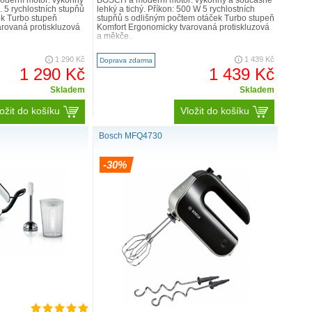
. 5 rychlostních stupňů
lehký a tichý. Příkon: 500 W 5 rychlostních
ek Turbo stupeň
stupňů s odlišným počtem otáček Turbo stupeň
rovaná protiskluzová
Komfort Ergonomicky tvarovaná protiskluzová
a měkče..
1 290 Kč
1 439 Kč
Doprava zdarma
1 290 Kč
1 439 Kč
Skladem
Skladem
ožit do košíku
Vložit do košíku
Bosch MFQ4730
-30%