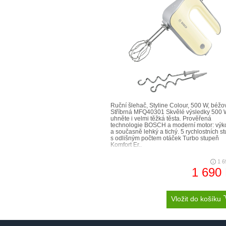
Ruční šlehač, Styline Colour, 500 W, béžo
Stříbrná MFQ40301 Skvělé výsledky 500 
uhněte i velmi těžká těsta. Prověřená
technologie BOSCH a moderní motor: výk
a současně lehký a tichý. 5 rychlostních s
s odlišným počtem otáček Turbo stupeň
Komfort Er..
1 6
1 690
Vložit do košíku