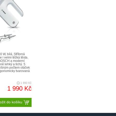
0 W, bílá, Stříbrná
i velmi těžká těsta.
 BOSCH a moderní
ě lehký a tichý. 5
dlišným počtem otáček
rgonomicky tvarovaná
1 990 Kč
1 990 Kč
ožit do košíku