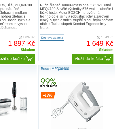
0 W, Bílá, MFQ49700
Ruční šlehačHomeProfessional 575 W Černá
 pro náročné
MFQ4730 Skvělé výsledky 575 watts - uhněte i
 šlehacími metlami
těžké těsto. Motor BOSCH - prověřená
 nohou Šlehač s
technologie: silný a robustní; tichý a zároveň
 od Bosch: rychle a
lehký. 5 rychlostních stupňů s odlišným počtem
neCreamer: vysoce
otáček Turbo stupeň Komfort Ergonomicky
adýchanou..
tvaro..
1 897 Kč
1 649 Kč
Doprava zdarma
1 897 Kč
1 649 Kč
Skladem
Skladem
ožit do košíku
Vložit do košíku
Bosch MFQ36400
-43%