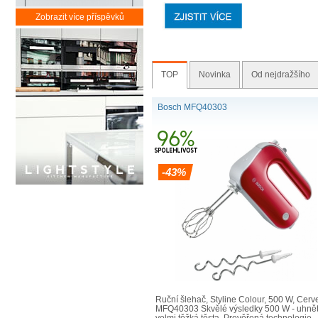
Zobrazit více příspěvků
TOP
Novinka
Od nejdražšího
Bosch MFQ40303
-43%
Ruční šlehač, Styline Colour, 500 W, Červ
MFQ40303 Skvělé výsledky 500 W - uhnět
velmi těžká těsta. Prověřená technologie