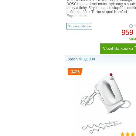
BOSCH a moderní motor: výkonný a souč
lehký a tichý. 5 rychlostních stupňů s odli
počtem otáček Turbo stupeň Komfort
Ergonomick..
9
Doprava zdarma
959
Skl
Vložit do košíku
Bosch MFQ3030
-34%