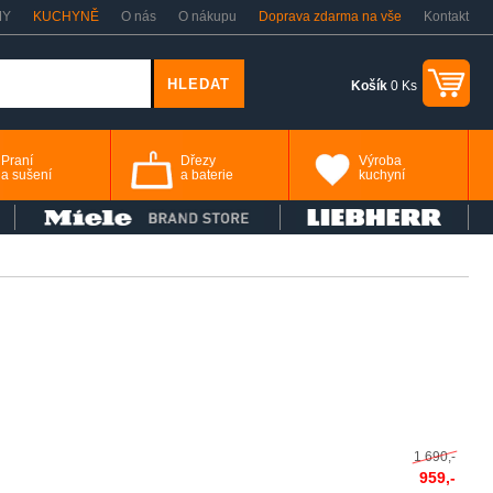
MY
KUCHYNĚ
O nás
O nákupu
Doprava zdarma na vše
Kontakt
Košík
0 Ks
Praní
Dřezy
Výroba
a sušení
a baterie
kuchyní
1 690,-
959,-