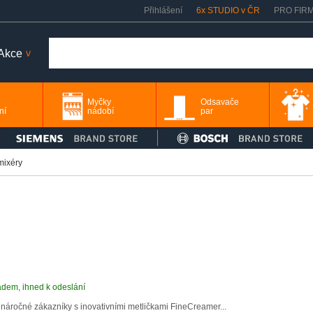
Přihlášení
6x STUDIO v ČR
PRO FIR
Akce
>
Myčky
Odsavače
ní
nádobí
par
mixéry
adem, ihned k odeslání
 náročné zákazníky s inovativními metličkami FineCreamer...