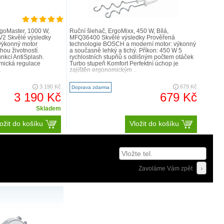
rgoMaster, 1000 W,
Ruční šlehač, ErgoMixx, 450 W, Bílá,
V2 Skvělé výsledky
MFQ36400 Skvělé výsledky Prověřená
výkonný motor
technologie BOSCH a moderní motor: výkonný
hou životností.
a současně lehký a tichý. Příkon: 450 W 5
nkcí AntiSplash.
rychlostních stupňů s odlišným počtem otáček
mická regulace
Turbo stupeň Komfort Perfektní úchop je
.
zajištěn ergonomickým ..
3 190 Kč
679 Kč
Doprava zdarma
3 190 Kč
679 Kč
Skladem
ožit do košíku
Vložit do košíku
Zavoláme Vám zpět