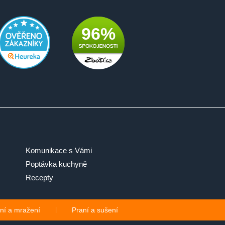
96%
Komunikace s Vámi
Poptávka kuchyně
Recepty
ní a mražení
|
Praní a sušení