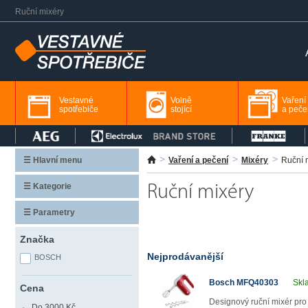
Ruční mixéry
Vestavné
Volně
Vaření
spotřebiče
stojící
a peče
☰ Hlavní menu
Vaření a pečení
Mixéry
Ruční 
☰ Kategorie
Ruční mixéry
☰ Parametry
Značka
Nejprodávanější
BOSCH
Bosch MFQ40303
Skl
Cena
Designový ruční mixér pro
Do 3000 Kč