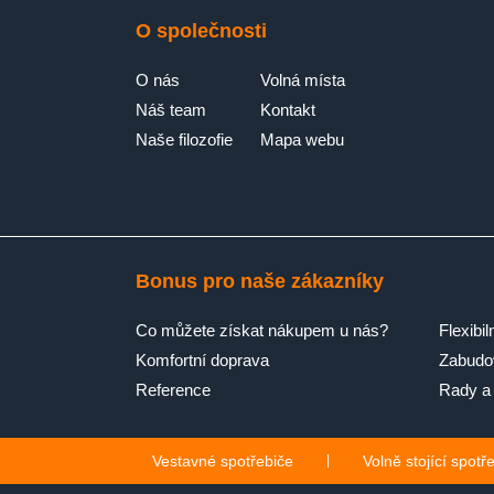
O společnosti
O nás
Volná místa
Náš team
Kontakt
Naše filozofie
Mapa webu
Bonus pro naše zákazníky
Co můžete získat nákupem u nás?
Flexibil
Komfortní doprava
Zabudov
Reference
Rady a 
Vestavné spotřebiče
|
Volně stojící spotř