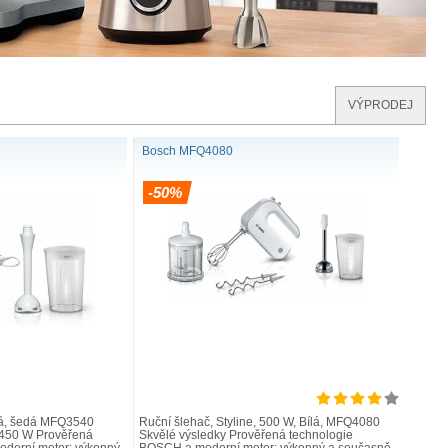
VÝPRODEJ
Bosch MFQ4080
-50%
ílá, šedá MFQ3540
Ruční šlehač, Styline, 500 W, Bílá, MFQ4080
: 450 W Prověřená
Skvělé výsledky Prověřená technologie
derní motor: výkonný
BOSCH a moderní motor: výkonný a současně