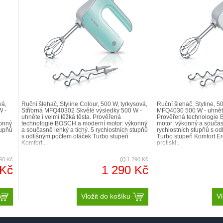
vá,
Ruční šlehač, Styline Colour, 500 W, tyrkysová,
Ruční šlehač, Styline, 50
W -
Stříbrná MFQ40302 Skvělé výsledky 500 W -
MFQ4030 500 W - uhněte 
uhněte i velmi těžká těsta. Prověřená
Prověřená technologie
onný
technologie BOSCH a moderní motor: výkonný
motor: výkonný a současn
tupňů
a současně lehký a tichý. 5 rychlostních stupňů
rychlostních stupňů s o
s odlišným počtem otáček Turbo stupeň
Turbo stupeň Komfort E
Komfort ..
protiskl..
90 Kč
1 290 Kč
 Kč
1 290 Kč
Vložit do košíku
Vl