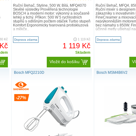
Ruční šlehač, Styline, 500 W, Bílá, MFQ4070
Ruční šlehač, MFQ4, 85
Skvělé výsledky Prověřená technologie
Ruční mixér s designem
BOSCH a moderní motor: výkonný a současně
zákazníky s inovativním
4
lehký a tichý. Příkon: 500 W 5 rychlostních
FineCreamer a mixovací
stupňů s odlišným počtem otáček Turbo stupeň
nejvýkonnějším motorem
Komfort Ergonomicky tvarovaná protiskluzová
bez námahy s 850W. Fi
a měkče..
účinné metly ušlehají n
30 Kč
1 119 Kč
Doprava zdarma
Doprava zdarma
 Kč
1 119 Kč
adem
Skladem
Vložit do košíku
Vl
Bosch MFQ2210D
Bosch MSM4B6V2
-27%