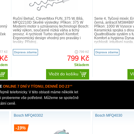
Ruční šlehač, CleverMixx FUN, 375 W, Bílá,
Serie 4, Tyčový mixér, E
MFQ2210D Skvělé výsledky: Příkon: 375 W
černá, antracit MSM4B6
onný
Moderní motor s uznávanou technologií Bosch:
Příkon: 1000 W Vysoce 
velký výkon, současně nízká váha a tichý
Keramická spojka s dlou
áček
provoz. 4 rychlosti Turbo stupeň Komfort:
QuattroBlade systém s fu
Ergonomický design vhodný pro praváky i
Komfort a hygiena Dyna
leváky. Přístroj..
rychlosti: intuitivní nasta.
77 Kč
799 Kč
Doprava zdarma
Doprava zdarma
 Kč
799 Kč
adem
Skladem
Vložit do košíku
Vl
E
ONLINE 7 DNÍ V TÝDNU, DENNĚ DO 23°°
mě telefonicky. V této oblasti máme několik let
ámi probereme vše potřebné. Můžeme se společně
ální ceně.
Bosch MFQ40302
Bosch MFQ4030
-19%