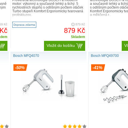
asně
motor: výkonný a současně lehký a tichý. 5
a současně lehký a tichý
šným
rychlostních stupňů s odlišným počtem otáček
s odlišným počtem otáč
Turbo stupeň Komfort Ergonomicky tvarovaná
Komfort Ergonomicky tva
protiskluzov..
a měkčená r..
59 Kč
879 Kč
Doprava zdarma
 Kč
879 Kč
adem
Skladem
Vložit do košíku
Vl
Bosch MFQ4070
Bosch MFQ49700
-50%
-41%