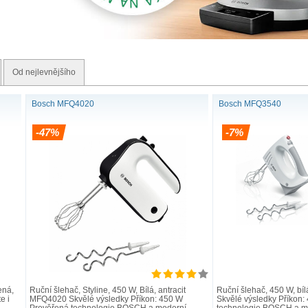
Od nejlevnějšího
Bosch MFQ4020
Bosch MFQ3540
-47%
-7%
ená,
Ruční šlehač, Styline, 450 W, Bílá, antracit
Ruční šlehač, 450 W, b
e i
MFQ4020 Skvělé výsledky Příkon: 450 W
Skvělé výsledky Příkon
Prověřená technologie BOSCH a moderní
technologie BOSCH a mo