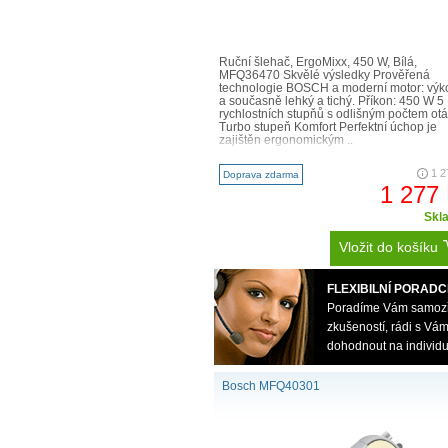
Ruční šlehač, ErgoMixx, 450 W, Bílá,
MFQ36470 Skvělé výsledky Prověřená
technologie BOSCH a moderní motor: výk
a současně lehký a tichý. Příkon: 450 W 5
rychlostních stupňů s odlišným počtem ot
Turbo stupeň Komfort Perfektní úchop je
zajištěn ergonomickým ..
1 2
Doprava zdarma
1 277
Skl
Vložit do košíku
FLEXIBILNÍ PORADC
Poradíme Vám samozřej
zkušeností, rádi s V
dohodnout na individu
Bosch MFQ40301