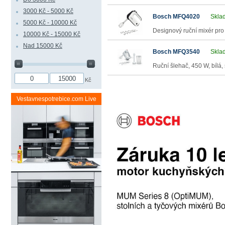
3000 Kč - 5000 Kč
Bosch MFQ4020
Sklad
5000 Kč - 10000 Kč
Designový ruční mixér pro 
10000 Kč - 15000 Kč
Nad 15000 Kč
Bosch MFQ3540
Sklad
Ruční šlehač, 450 W, bíl
Kč
Vestavnespotrebice.com Live