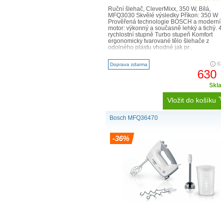
Ruční šlehač, CleverMixx, 350 W, Bílá,
MFQ3030 Skvělé výsledky Příkon: 350 W
Prověřená technologie BOSCH a moderní
motor: výkonný a současně lehký a tichý. 
rychlostní stupně Turbo stupeň Komfort
ergonomicky tvarované tělo šlehače z
odolného plastu vhodné jak pr..
6
Doprava zdarma
630
Skl
Vložit do košíku
Bosch MFQ36470
-36%