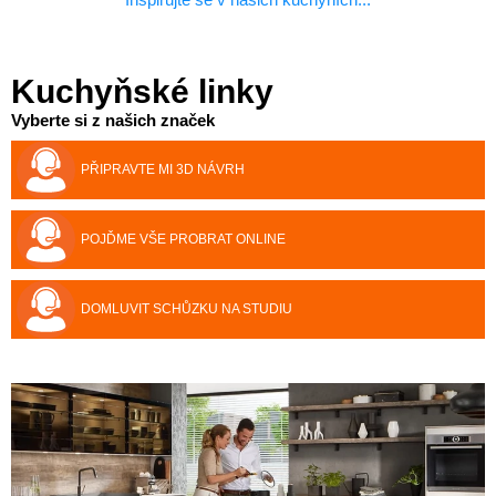
Kuchyňské linky
Vyberte si z našich značek
PŘIPRAVTE MI 3D NÁVRH
POJĎME VŠE PROBRAT ONLINE
DOMLUVIT SCHŮZKU NA STUDIU