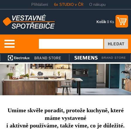
Přihlášení
6x STUDIO v ČR
O nákupu
Košík
0 Ks
Umíme skvěle poradit, protože kuchyně, které
máme vystavené
i aktivně používáme, takže víme, co je důležité.