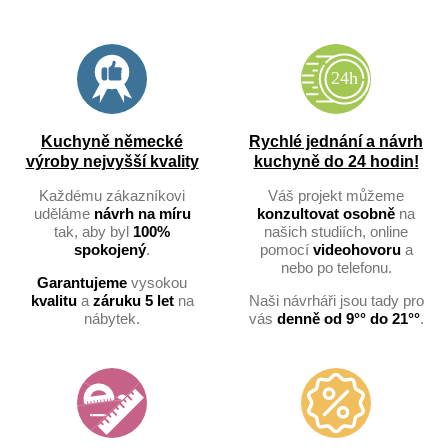
Kuchyně německé
Rychlé jednání a návrh
výroby nejvyšší kvality
kuchyně do 24 hodin!
Každému zákazníkovi
Váš projekt můžeme
uděláme
návrh na míru
konzultovat osobně
na
tak, aby byl
100%
našich studiích, online
spokojený
.
pomocí
videohovoru
a
nebo po telefonu.
Garantujeme
vysokou
kvalitu
a
záruku 5 let
na
Naši návrháři jsou tady pro
nábytek.
vás
denně od 9°° do 21°°
.