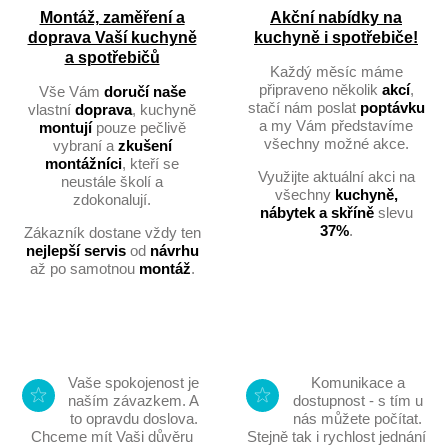
Montáž, zaměření a
Akční nabídky na
doprava Vaší kuchyně
kuchyně i spotřebiče!
a spotřebičů
Každý měsíc máme
připraveno několik
akcí
,
Vše Vám
doručí naše
stačí nám poslat
poptávku
vlastní
doprava
, kuchyně
a my Vám představíme
montují
pouze pečlivě
všechny možné akce.
vybraní a
zkušení
montážníci
, kteří se
Využijte aktuální akci na
neustále školí a
všechny
kuchyně,
zdokonalují.
nábytek a skříně
slevu
37%
.
Zákazník dostane vždy ten
nejlepší servis
od
návrhu
až po samotnou
montáž
.
Vaše spokojenost je
Komunikace a
naším závazkem. A
dostupnost - s tím u
to opravdu doslova.
nás můžete počítat.
Chceme mít Vaši důvěru
Stejně tak i rychlost jednání