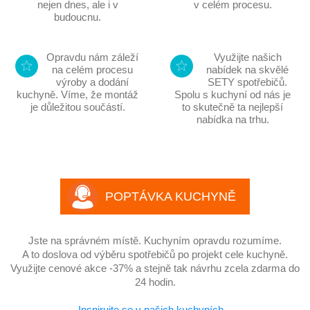
nejen dnes, ale i v
v celém procesu.
budoucnu.
Opravdu nám záleží
Využijte našich
na celém procesu
nabídek na skvělé
výroby a dodání
SETY spotřebičů.
kuchyně. Víme, že montáž
Spolu s kuchyní od nás je
je důležitou součástí.
to skutečně ta nejlepší
nabídka na trhu.
POPTÁVKA KUCHYNĚ
Jste na správném místě. Kuchyním opravdu rozumíme.
A to doslova od výběru spotřebičů po projekt cele kuchyně.
Využijte cenové akce -37% a stejně tak návrhu zcela zdarma do
24 hodin.
Inspirujte se v našich kuchyních...