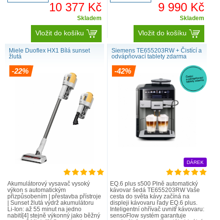
10 377 Kč
9 990 Kč
Skladem
Skladem
Vložit do košíku
Vložit do košíku
Miele Duoflex HX1 Bílá sunset
Siemens TE655203RW + Čistící a
žlutá
odvápňovací tablety zdarma
-22%
-42%
DÁREK
Akumulátorový vysavač vysoký
EQ.6 plus s500 Plně automatický
výkon s automatickým
kávovar šedá TE655203RW Vaše
přizpůsobením | přestavba přístroje
cesta do světa kávy začíná na
| Sunset žlutá výdrž akumulátoru
displeji kávovaru řady EQ.6 plus.
Li-Ion: až 55 minut na jedno
Inteligentní ohřívač uvnitř kávovaru:
nabití[4] stejně výkonný jako běžný
sensoFlow systém garantuje