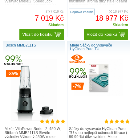
vysavač Miele[2] SpeedLock:
maximální aroma díky stále ideální
rychlá přestavba z kompletního
a konstantní teplotě spaření
přístroje na ruční i naopak leh..
coffeeSe..
7 019 Kč
18 977 Kč
Doprava zdarma
7 019 Kč
18 977 Kč
Skladem
Skladem
Vložit do košíku
Vložit do košíku
Bosch MMB2111S
Miele Sáčky do vysavače
HyClean Pure TU
-25%
-7%
Mixér, VitaPower Serie | 2, 450 W,
Sáčky do vysavače HyClean Pure
Stříbrná MMB2111S Skvělé
TU s tou nejlepší účinností filtrace (
výsledky Výkonný 450W motor,
99,99 %) díky systému Miele