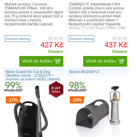
Mlýnek na kávu, Červená
TSM6A017C Kávomlýnek CRA
TSM6A014R Příkon: 180 W v
Čerstvě umletá zrna s více aroma
provozu pouze s nasazeným víkem
Sekací nůž z nerezové oceli pro
pro 75 g zrnkové kávy sekací nůž a
vysokou přesnost a jemné mletí
míchací mísa z nerezu
Mletí jen s uzavřeným víkem ?
bezpečnostní tlačítko vypnutí..
Bezpečnostní vypínač Kapacita
mlýnku 75 g zrn Popis Příkon: 180
W V provozu pouze s nasazeným
víkem Pro 75 g zr..
427 Kč
437 Kč
Doprava zdarma
Doprava zdarma
427 Kč
437 Kč
Skladem
Skladem
Vložit do košíku
Vložit do košíku
Miele Guard M1 Cat & Dog
Bosch MUZ45FV2
Obsidian černá - 12562270 +
voucher na balení sáčků zdarma
-17%
-14%