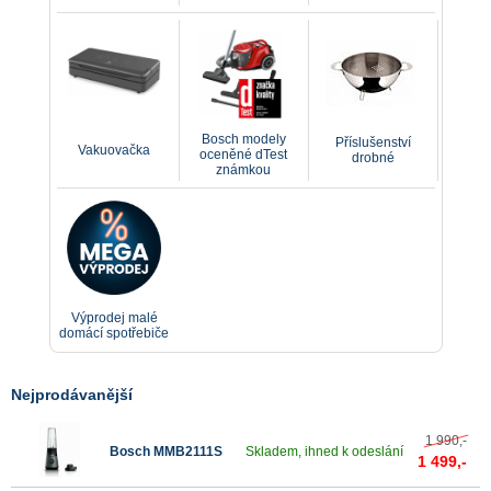
Bosch modely
Příslušenství
Vakuovačka
oceněné dTest
drobné
známkou
Výprodej malé
domácí spotřebiče
Nejprodávanější
1 990,-
Bosch MMB2111S
Skladem, ihned k odeslání
1 499,-