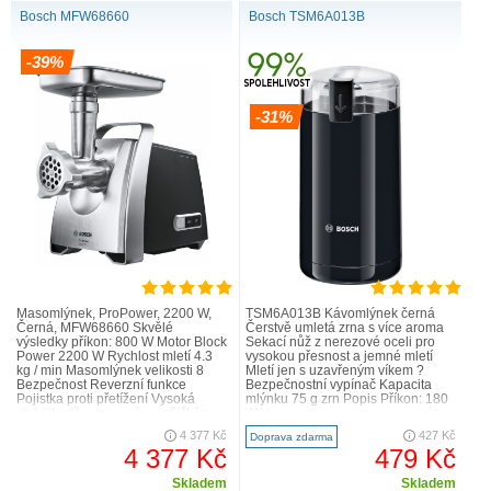
Bosch MFW68660
Bosch TSM6A013B
-39%
-31%
Masomlýnek, ProPower, 2200 W,
TSM6A013B Kávomlýnek černá
Černá, MFW68660 Skvělé
Čerstvě umletá zrna s více aroma
výsledky příkon: 800 W Motor Block
Sekací nůž z nerezové oceli pro
Power 2200 W Rychlost mletí 4.3
vysokou přesnost a jemné mletí
kg / min Masomlýnek velikosti 8
Mletí jen s uzavřeným víkem ?
Bezpečnost Reverzní funkce
Bezpečnostní vypínač Kapacita
Pojistka proti přetížení Vysoká
mlýnku 75 g zrn Popis Příkon: 180
stabilita díky gumovým nožičkám
W V provozu pouze s nasazeným
Komfort Velký..
víkem Pro 75 g ..
4 377 Kč
427 Kč
Doprava zdarma
4 377 Kč
479 Kč
Skladem
Skladem