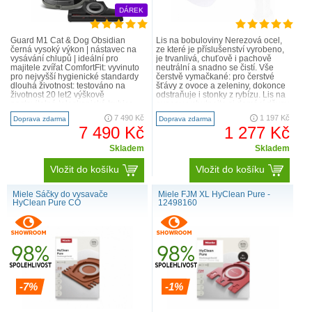
DÁREK
Guard M1 Cat & Dog Obsidian
Lis na bobuloviny Nerezová ocel,
černá vysoký výkon | nástavec na
ze které je příslušenství vyrobeno,
vysávání chlupů | ideální pro
je trvanlivá, chuťově i pachově
majitele zvířat ComfortFit: vyvinuto
neutrální a snadno se čistí. Vše
pro nejvyšší hygienické standardy
čerstvě vymačkané: pro čerstvé
dlouhá životnost: testováno na
šťávy z ovoce a zeleniny, dokonce
životnost 20 let2 výškově
odstraňuje i stonky z rybízu. Lis na
nastavitelná teleskopická trubice
ovoce: vychutnejte si domácí džusy
EasySlide tlačítko v..
a ma..
7 490 Kč
1 197 Kč
Doprava zdarma
Doprava zdarma
7 490 Kč
1 277 Kč
Skladem
Skladem
Vložit do košíku
Vložit do košíku
Miele Sáčky do vysavače
Miele FJM XL HyClean Pure -
HyClean Pure CO
12498160
-7%
-1%