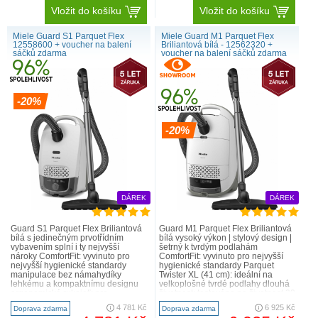
Vložit do košíku
Vložit do košíku
Miele Guard S1 Parquet Flex
Miele Guard M1 Parquet Flex
12558600 + voucher na balení
Briliantová bílá - 12562320 +
sáčků zdarma
voucher na balení sáčků zdarma
-20%
-20%
DÁREK
DÁREK
Guard S1 Parquet Flex Briliantová
Guard M1 Parquet Flex Briliantová
bílá s jedinečným prvotřídním
bílá vysoký výkon | stylový design |
vybavením splní i ty nejvyšší
šetrný k tvrdým podlahám
nároky ComfortFit: vyvinuto pro
ComfortFit: vyvinuto pro nejvyšší
nejvyšší hygienické standardy
hygienické standardy Parquet
manipulace bez námahydíky
Twister XL (41 cm): ideální na
lehkému a kompaktnímu designu
velkoplošné tvrdé podlahy dlouhá
ergonomická rukojeť: pro
životnost: testováno na životnost 20
pohodlnou manipulaci dosah 10 m:
let2 výškově ..
4 781 Kč
6 925 Kč
Doprava zdarma
Doprava zdarma
vys..