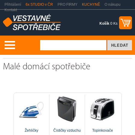
Přihlášení
6x STUDIO v ČR
PRO FIRMY
KUCHYNĚ
O nákupu
Kontakt
Košík
0 Ks
Malé domácí spotřebiče
Malé domácí spotřebiče
Žehličky
Čističky vzduchu
Topinkovače