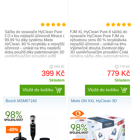
Sáčky do vysavače HyClean Pure
FJM XL HyClean Pure 8 sáčků do
CO s tou nejlepší účinností filtrace (
vysavače HyClean Pure FJM za
99,99 %) díky systému Miele
výhodnou cenu 80 % recyklátu4a
AirClean. 80 % recyklátu a nejvyšší
nejvyšší účinnost – unikát na trhu
účinnost – unikát na trhu nejdelší
Výjimečně dlouhá životnost díky
doba použití díky patentovaným 3D
3D usměrňovačům proudění Čistá
usměrňovačům proudění ještě
výměna sáčku díky automatickému
hygieničtější díky automatickému
uzavírání sáčku Nejvyšší účinnost
uzávěru sá..
při vysávání s níz..
399 Kč
779 Kč
399 Kč
779 Kč
Skladem
Skladem
Vložit do košíku
Vložit do košíku
Bosch MSM67160
Miele GN XXL HyClean 3D
-48%