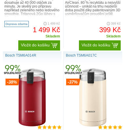
dosahuje až 40 000 otáček za
AirClean. 80 % recyklátu a nejvyšší
minutu. Je skvělý pro přípravu
účinnost – unikát na trhu nejdelší
například zeleného nebo ledového
doba použití díky patentovaným 3D
smoothie. Tritanová 2Go láhev s
usměrňovačům proudění ještě
3D podporou cirkulace, maximální
hygieničtější díky automatickému
kapacitou 0,8 l a užitným..
uzávěru sá..
1 499 Kč
399 Kč
Doprava zdarma
1 499 Kč
399 Kč
Skladem
Skladem
Vložit do košíku
Vložit do košíku
Bosch TSM6A014R
Bosch TSM6A017C
-38%
-37%