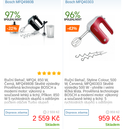
Bosch MFQ4980B
Bosch MFQ40303
-31%
-43%
Ruční šlehač, MFQ4, 850 W,
Ruční šlehač, Styline Colour, 500
Černá, MFQ4980B Skvělé výsledky
W, Červená, MFQ40303 Skvělé
Prověřená technologie BOSCH a
výsledky 500 W - uhněte i velmi
moderní motor: výkonný a
těžká těsta. Prověřená technologie
současně lehký a tichý. Příkon: 850
BOSCH a moderní motor: výkonný
W 5 rychlostních stupňů s odlišným
a současně lehký a tichý. 5
počtem otáček Turbo stupeň
rychlostních stupňů s odlišným
Komfort Ergonomicky tvarovaná
počtem otáček Turbo stupeň
protiskluzová a měkčen..
Komfort Ergonomick..
2 559 Kč
959 Kč
Doprava zdarma
Doprava zdarma
2 559 Kč
959 Kč
Skladem
Skladem