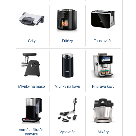
Grily
Fritézy
Toustovače
Mlýnky na maso
Mlýnky na kávu
Příprava kávy
Varné a filtrační
Vysavače
Mixéry
konvice