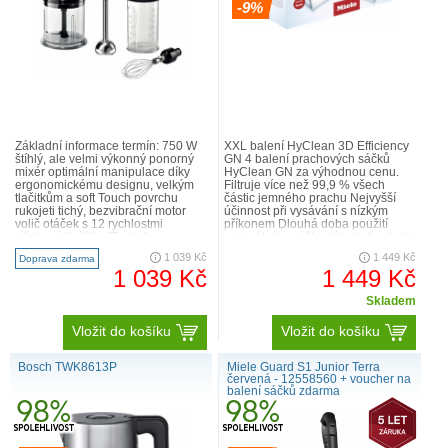
-9%
Základní informace termín: 750 W
XXL balení HyClean 3D Efficiency
štíhlý, ale velmi výkonný ponorný
GN 4 balení prachových sáčků
mixér optimální manipulace díky
HyClean GN za výhodnou cenu.
ergonomickému designu, velkým
Filtruje více než 99,9 % všech
tlačitkům a soft Touch povrchu
částic jemného prachu Nejvyšší
rukojeti tichý, bezvibrační motor
účinnost při vysávání s nízkým
volič otáček s 12 rychlostmi
příkonem Dlouhá doba použití
přídavné tlačítko "Turbo" pro
originálního sáčku díky technologii
maximální výkon vy..
3D Čistá výměna sáčku dík..
1 039 Kč
1 449 Kč
Doprava zdarma
1 039 Kč
1 449 Kč
Skladem
Vložit do košíku
Vložit do košíku
Bosch TWK8613P
Miele Guard S1 Junior Terra
červená - 12558560 + voucher na
balení sáčků zdarma