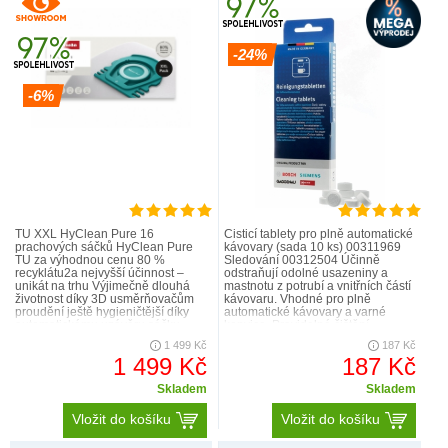
-24%
-6%
TU XXL HyClean Pure 16
Čisticí tablety pro plně automatické
prachových sáčků HyClean Pure
kávovary (sada 10 ks) 00311969
TU za výhodnou cenu 80 %
Sledování 00312504 Účinně
recyklátu2a nejvyšší účinnost –
odstraňují odolné usazeniny a
unikát na trhu Výjimečně dlouhá
mastnotu z potrubí a vnitřních částí
životnost díky 3D usměrňovačům
kávovaru. Vhodné pro plně
proudění ještě hygieničtější díky
automatické kávovary a varné
automatickému uzávěru sáčku
konvice. Pravidelné čištění
HyClose ComfortFit3– nejnovější
pomáhá prodloužit životnost..
1 499 Kč
187 Kč
patent..
1 499 Kč
187 Kč
Skladem
Skladem
Vložit do košíku
Vložit do košíku