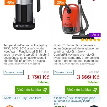
-40%
-20%
DÁREK
TemperatureControl: volba teploty
Guard S1 Junior Terra červená s
70°C, 80°C, 90°C a vařící voda
jedinečným prvotřídním vybavením
KeepWarm Function: udrží 30 min
splní i ty nejvyšší nároky
vodu na zvolené teplotě 3 násobná
ComfortFit: vyvinuto pro nejvyšší
bezpečnost: automatické vypnutí -
hygienické standardy ergonomická
při přehřátí, při ohřevu na sucho,
rukojeť: pro pohodlnou manipulaci
při vyjmutí konvice Ovládání
99,99 %2schopnost zachycování
jednou rukou - otevření víka
prachu díky filtru AirClean dlouhá
zmáčknutím tlačítka..
životnost: test..
1 790 Kč
3 999 Kč
Doprava zdarma
Doprava zdarma
1 790 Kč
3 999 Kč
Skladem
Skladem
Vložit do košíku
Vložit do košíku
Miele TU XXL HyClean Pure
Siemens Čisticí tablety pro plně
automatické kávovary (sada 10
ks)