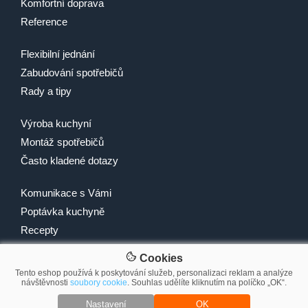
Komfortní doprava
Reference
Flexibilní jednání
Zabudování spotřebičů
Rady a tipy
Výroba kuchyní
Montáž spotřebičů
Často kladené dotazy
Komunikace s Vámi
Poptávka kuchyně
Recepty
Cookies
Tento eshop používá k poskytování služeb, personalizaci reklam a analýze
návštěvnosti
soubory cookie
. Souhlas udělíte kliknutím na políčko „OK“.
© 2007-2026 2Traders CZ s.r.o.
Nastavení
OK