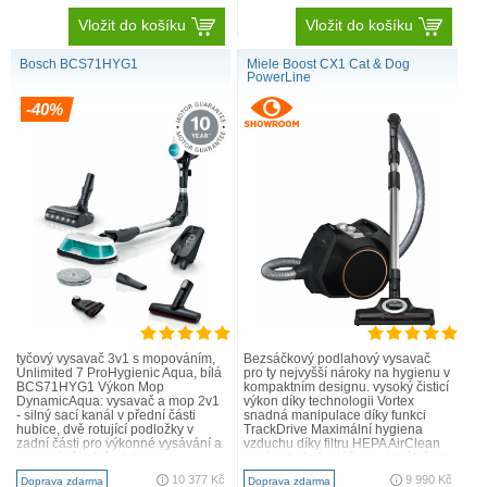
Vložit do košíku
Vložit do košíku
Bosch BCS71HYG1
Miele Boost CX1 Cat & Dog
PowerLine
-40%
tyčový vysavač 3v1 s mopováním,
Bezsáčkový podlahový vysavač
Unlimited 7 ProHygienic Aqua, bílá
pro ty nejvyšší nároky na hygienu v
BCS71HYG1 Výkon Mop
kompaktním designu. vysoký čisticí
DynamicAqua: vysavač a mop 2v1
výkon díky technologii Vortex
- silný sací kanál v přední části
snadná manipulace díky funkci
hubice, dvě rotující podložky v
TrackDrive Maximální hygiena
zadní části pro výkonné vysávání a
vzduchu díky filtru HEPA AirClean
mopování jedním tahem
navíc s turbokartáčem – ideální pro
Automatické dávkování vody pro ..
všechny maji..
10 377 Kč
9 990 Kč
Doprava zdarma
Doprava zdarma