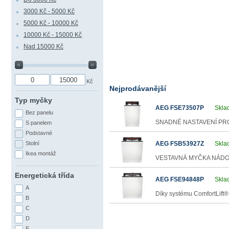
3000 Kč - 5000 Kč
5000 Kč - 10000 Kč
10000 Kč - 15000 Kč
Nad 15000 Kč
Kč
Nejprodávanější
Typ myčky
AEG FSE73507P
Skla
Bez panelu
SNADNÉ NASTAVENÍ PROGR
S panelem
Podstavné
Stolní
AEG FSB53927Z
Skla
Ikea montáž
VESTAVNÁ MYČKA NÁDOBÍ A
Energetická třída
AEG FSE94848P
Skla
A
Díky systému ComfortLift® 
B
C
D
E