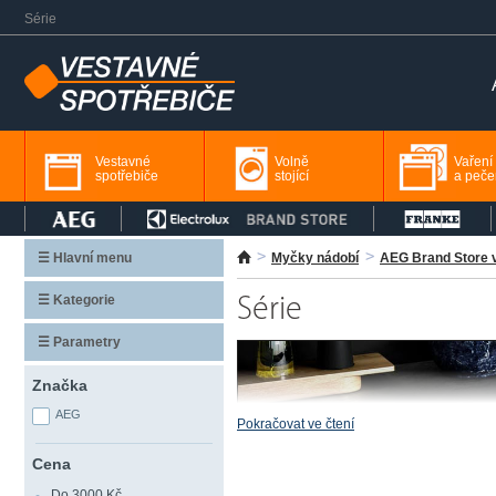
Série
Vestavné
Volně
Vaření
spotřebiče
stojící
a peče
☰ Hlavní menu
Myčky nádobí
AEG Brand Store 
☰ Kategorie
Série
☰ Parametry
Značka
AEG
Pokračovat ve čtení
Cena
Do 3000 Kč