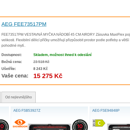
VESTAVNÉ MYČKY NÁD
né myčky nádobí v naší nabídce prostřednictvím našeho voliče ř
snadným vkládáním a vyndáváním nádobí, až po řadu 6000 se sp
AEG FEE73517PM
FEE73517PM VESTAVNÁ MYČKA NÁDOBÍ 45 CM AIRDRY Zásuvka MaxiFlex pojme rů
JAK VYBRAT MYČKU NÁDO
velikosti. Flexibilní dělicí příčky umožňují přizpůsobit prostor podle potřeby a v
é myčky nádobí? Pomůžeme vám. Náš videoprůvodce vám vysvětlí
pohodlné mytí..
zaměřit, abyste si pro sebe zvolili tu pra
Dostupnost:
Skladem, možnost ihned k odeslání
Bežná cena:
23 518 Kč
Ušetříte:
8 243 Kč
15 275 Kč
Vaše cena:
Od nejlevnějšího
AEG FSB53927Z
AEG FSE94848P