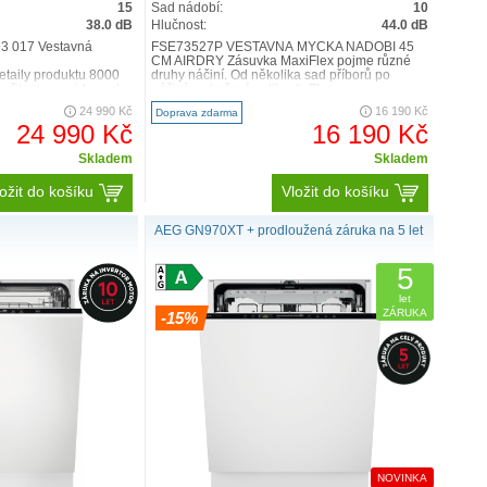
ich bezpečnost během cyklu, a navíc jsou nastavitelné
15
Sad nádobí:
10
38.0 dB
Hlučnost:
44.0 dB
sti skleniček.
3 017 Vestavná
FSE73527P VESTAVNÁ MYČKA NÁDOBÍ 45
CM AIRDRY Zásuvka MaxiFlex pojme různé
taily produktu 8000
druhy náčiní. Od několika sad příborů po
 přitom se vejde pod..
náčiní nadměrné velikosti. Flex..
Prohlédněte si Glass Basket
24 990 Kč
16 190 Kč
Doprava zdarma
24 990 Kč
16 190 Kč
Skladem
Skladem
ožit do košíku
Vložit do košíku
AEG GN970XT + prodloužená záruka na 5 let
5
let
ZÁRUKA
-15%
NOVINKA