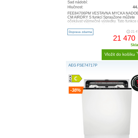
Sad nádobí:
Hlučnost:
44
FEE84706PM VESTAVNÁ MYČKA NÁDOB
CM AIRDRY S funkcí SprayZone můžete
očekávat výjimečné výsledky. Tato funkce
až třikrát lepší mycí výkon ..
21 4
Doprava zdarma
21 470
Skl
Vložit do košíku
AEG FSE74717P
Video
Player
-38%