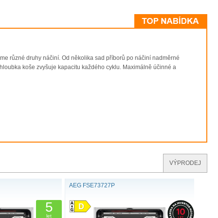
OBÍ
ad. Máme pro vás vše, co potřebujete: od řady 9000 se
ecialisty na extra lesk.
zné druhy náčiní. Od několika sad příborů po náčiní nadměrné
BÍ
ětší hloubka koše zvyšuje kapacitu každého cyklu. Maximálně účinné a
 nejdůležitější funkce a poradí, na které parametry se
vou.
VÝPRODEJ
AEG FSE73727P
5
let