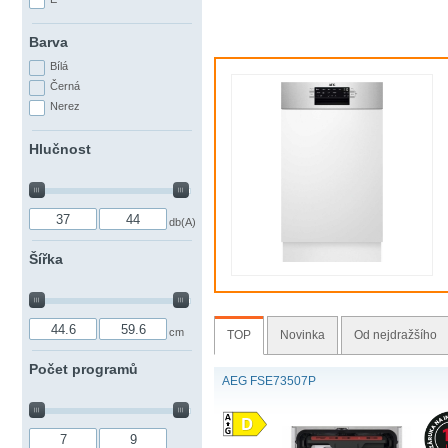
Barva
Objevte ty nejlepší vestav
Bílá
Černá
Nerez
Hlučnost
Nevíte si rady s výběrem nov
db(A)
Šířka
cm
TOP
Novinka
Od nejdražšího
Počet programů
AEG FSE73507P