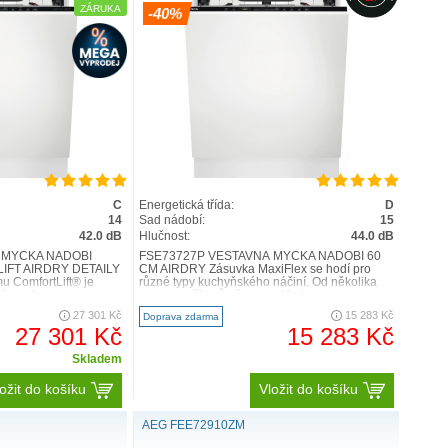
ZÁRUKA
-40%
C
Energetická třída:
D
14
Sad nádobí:
15
42.0 dB
Hlučnost:
44.0 dB
K VÁM VAŠE NÁDOBÍ
 MYČKA NÁDOBÍ
FSE73727P VESTAVNÁ MYČKA NÁDOBÍ 60
IFT AIRDRY DETAILY
CM AIRDRY Zásuvka MaxiFlex se hodí pro
íky tomu se při vkládání a vyndávání nádobí nemusíte
 ComfortLift® je
různé typy kuchyňského náčiní. Od několika
bí mnohem p..
souprav příborů až po nesklad..
é místo bez „cinkání“ talířů.
27 301 Kč
15 283 Kč
Doprava zdarma
27 301 Kč
15 283 Kč
Skladem
ožit do košíku
Vložit do košíku
AEG FEE72910ZM