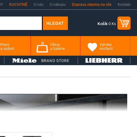
MY
KUCHYNĚ
O nás
O nákupu
Doprava zdarma na vše
Kontakt
Košík
0 Ks
Praní
Dřezy
Výroba
a sušení
a baterie
kuchyní