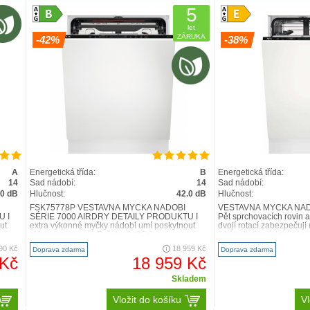
DALŠÍ UŽITEČNÉ VLASTNO
5
let
ZÁRUKA
-42%
-38%
všude
Očekávejte 100% ochranu
rameno
Udržujte své sklenice v bezpečí a stále
A
Energetická třída:
B
Energetická třída:
n® zajistí důkladné
nablýskané. Držáky SoftGrip zajistí ochra
14
Sad nádobí:
14
Sad nádobí:
ého nádobí uvnitř
rozbitím nebo poškrábáním i těm nejkřeh
.0 dB
Hlučnost:
42.0 dB
Hlučnost:
ždé.
skleničkám.
FSK75778P VESTAVNÁ MYČKA NÁDOBÍ
VESTAVNÁ MYČKA NÁD
U I
SÉRIE 7000 AIRDRY DETAILY PRODUKTU I
Pět sprchovacích rovin a
ut
extra výkonné myčky nádobí umí poskytnout
dvojí rotací zabezpečují
sklu jemnou péči. Držáky SoftGri..
jakéhokoliv nádobí. Vo..
90 Kč
18 959 Kč
Doprava zdarma
Doprava zdarma
 Kč
18 959 Kč
Skladem
Vložit do košíku
Vl