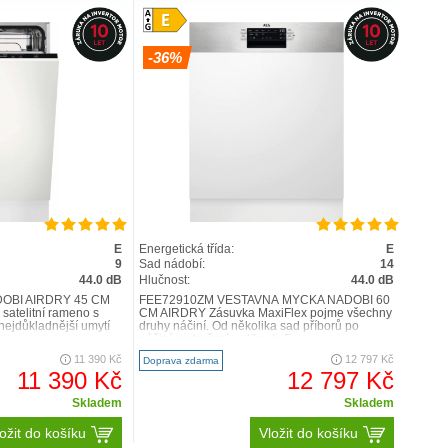
STI
-36%
Šetrné k nádobí
S kolejnicemi ComfortRails
můžete plynule pohybovat
E
Energetická třída:
E
nu před
košem, aniž by talíře o sebe
9
Sad nádobí:
14
čím
44.0 dB
Hlučnost:
44.0 dB
„cinkaly“.
OBÍ AIRDRY 45 CM
FEE72910ZM VESTAVNÁ MYČKA NÁDOBÍ 60
 satelitní rameno s
CM AIRDRY Zásuvka MaxiFlex pojme všechny
 nejdůkladnější umytí
druhy náčiní. Od několika sad příborů po
náčiní nadměrné velikosti. F..
11 390 Kč
12 797 Kč
Doprava zdarma
11 390 Kč
12 797 Kč
Skladem
Skladem
ožit do košíku
Vložit do košíku