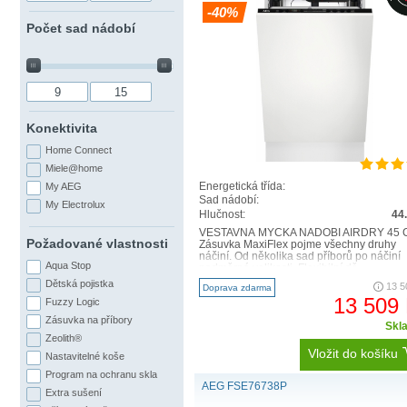
-40%
Počet sad nádobí
Konektivita
Home Connect
Miele@home
Energetická třída:
My AEG
Sad nádobí:
My Electrolux
Hlučnost:
44
P
VESTAVNÁ MYČKA NÁDOBÍ AIRDRY 45 
Požadované vlastnosti
Zásuvka MaxiFlex pojme všechny druhy
Myčka
ComfortLift®
je prvn
náčiní. Od několika sad příborů po náčiní
Aqua Stop
nadměrné velikosti. Flexibilní dě..
oh
Dětská pojistka
13 5
Doprava zdarma
13 509
Fuzzy Logic
Zásuvka na příbory
Skl
Zeolith®
Vložit do košíku
Nastavitelné koše
Program na ochranu skla
AEG FSE76738P
Extra sušení