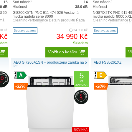
postarají o jej
15
Sad nádobí:
14
Sad nádobí:
.0 dB
Hlučnost:
38.0 dB
Hlučnost:
pro různé veliko
Í 60
GI8200X5TN PNC 911 474 026 Vestavná
NG87IX2TK PNC 911 49
myčka nádobí série 8000
myčka nádobí 8000 XXL
 má
CleaningPerformance Detaily produktu Řada
CleaningPerformance De
8000 poskytuje účinné mytí, které odstraňu..
XXL: Uvnitř o 5 cm vyšší,
70 Kč
34 990 Kč
Doprava zdarma
Doprava zdarma
 Kč
34 990 Kč
adem
Skladem
Vložit do košíku
Vl
AEG GI7200A1SN + prodloužená záruka na 5
AEG FSS5261XZ
let
5
let
ZÁRUKA
-32%
-38%
NOVINKA