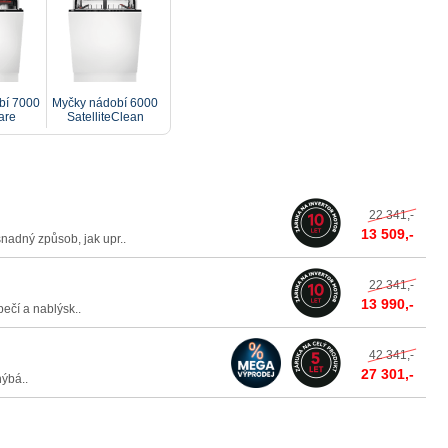
bí 7000
Myčky nádobí 6000
are
SatelliteClean
22 341,-
13 509,-
ný způsob, jak upr..
22 341,-
13 990,-
čí a nablýsk..
42 341,-
27 301,-
hýbá..