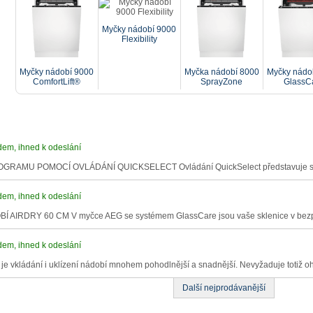
Myčky nádobí 9000
Flexibility
Myčky nádobí 9000
Myčka nádobí 8000
Myčky nádo
ComfortLift®
SprayZone
GlassC
dem, ihned k odeslání
AMU POMOCÍ OVLÁDÁNÍ QUICKSELECT Ovládání QuickSelect představuje snad
dem, ihned k odeslání
IRDRY 60 CM V myčce AEG se systémem GlassCare jsou vaše sklenice v bezpe
dem, ihned k odeslání
je vkládání i uklízení nádobí mnohem pohodlnější a snadnější. Nevyžaduje totiž o
Další nejprodávanější