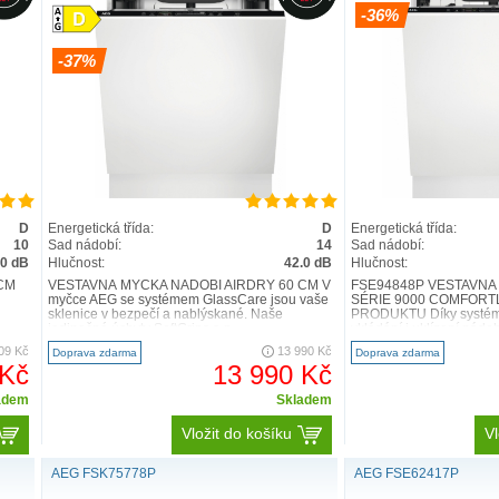
-36%
-37%
D
Energetická třída:
D
Energetická třída:
10
Sad nádobí:
14
Sad nádobí:
.0 dB
Hlučnost:
42.0 dB
Hlučnost:
RVNÍ ZVEDACÍ KOŠ NA SVĚTĚ. PŘIBLÍŽÍ 
CM
VESTAVNÁ MYČKA NÁDOBÍ AIRDRY 60 CM V
FSE94848P VESTAVNÁ
myčce AEG se systémem GlassCare jsou vaše
SÉRIE 9000 COMFORTL
í s unikátním mechanismem, který zvedá spodní koš do výšky. D
sklenice v bezpečí a nablýskané. Naše
PRODUKTU Díky systému
jedinečné úchyty SoftGrips a p..
vkládání i uklízení nádo
ýbat. Kolejnice
ComfortRails
poté hladce zasunou koš zpět na sv
09 Kč
13 990 Kč
Doprava zdarma
Doprava zdarma
 Kč
13 990 Kč
Prohlédněte si myčky ComfortLift®
adem
Skladem
Vložit do košíku
Vl
AEG FSK75778P
AEG FSE62417P