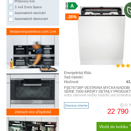
Příborový koš
3. koš Extra Space
Automatické otevírání
-35%
Automatické dávkování
Vestavnespotrebice.com Live
Dosáhne 
Sprchovací 
Energetická třída:
SatelliteClea
Sad nádobí:
umytí vešker
Hlučnost:
43
myčky. Poka
FSE76738P VESTAVNÁ MYČKA NÁDOBÍ
SÉRIE 7000 AIRDRY DETAILY PRODUKT
extra výkonné myčky nádobí umí poskytno
sklu jemnou péči. Držáky SoftGrip ..
22 7
Doprava zdarma
22 790
Zobrazit více příspěvků
Vložit do košíku