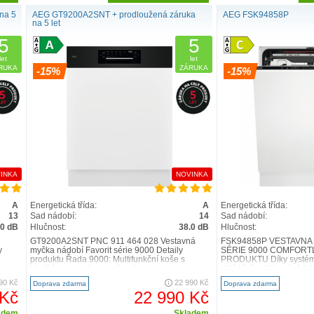
na 5
AEG GT9200A2SNT + prodloužená záruka
AEG FSK94858P
OCENĚNÝ
na 5 let
5
5
Myčky nádo
oceňovaným de
let
let
RUKA
ZÁRUKA
který umožňuje 
-15%
-15%
v prestižní sou
INKA
NOVINKA
A
Energetická třída:
A
Energetická třída:
13
Sad nádobí:
14
Sad nádobí:
.0 dB
Hlučnost:
38.0 dB
Hlučnost:
GT9200A2SNT PNC 911 464 028 Vestavná
FSK94858P VESTAVNÁ
y
myčka nádobí Favorit série 9000 Detaily
SÉRIE 9000 COMFORTL
produktu Řada 9000: Multifunkční koše s
PRODUKTU Díky systému
hladkým pojezdem a zásuvka ..
vkládání i uklízení nádo
90 Kč
22 990 Kč
Doprava zdarma
Doprava zdarma
 Kč
22 990 Kč
adem
Skladem