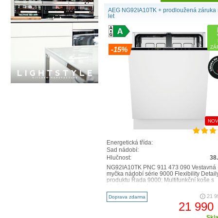
AEG NG92IA10TK + prodloužená záruka 
let
ZÁ
-15%
NOV
Energetická třída:
Sad nádobí:
Hlučnost:
38
NG92IA10TK PNC 911 473 090 Vestavná
myčka nádobí série 9000 Flexibility Detail
produktu Řada 9000: Multifunkční koše s
hladkým pojezdem a zásuv..
21 9
Doprava zdarma
21 990
Skl