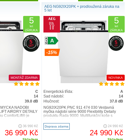
AEG NG92IX20PK + prodloužená záruka na
 DESIGN
5 let
bí
ComfortLift®
5
kombinují špičkovou technologii s
5
signem. Unikátní a inovativní zdvihací mechanismus,
let
let
ZÁRUKA
ZÁRUKA
zvednutí spodního koše směrem k uživateli, získal zlato
těži
iF Design Award
.
-15%
MONTÁŽ ZDARMA
NOVINKA
C
Energetická třída:
A
14
Sad nádobí:
14
39.0 dB
Hlučnost:
37.0 dB
 MYČKA NÁDOBÍ
NG92IX20PK PNC 911 474 030 Vestavná
IFT AIRDRY DETAILY
myčka nádobí série 9000 Flexibility Detaily
 ComfortLift® je
produktu Řada 9000: Multifunkční koše s
bí mnohem p..
hladkým pojezdem a zásuv..
36 990 Kč
24 990 Kč
Doprava zdarma
36 990 Kč
24 990 Kč
Skladem
Skladem