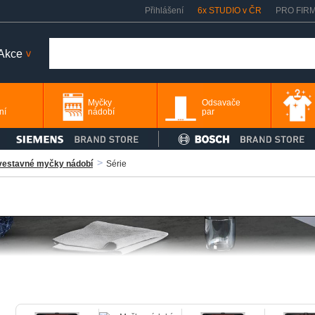
Přihlášení
6x STUDIO v ČR
PRO FIR
Akce
>
Myčky
Odsavače
ní
nádobí
par
vestavné myčky nádobí
Série