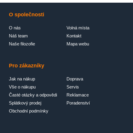
O společnosti
O nás
Volná místa
Náš team
Kontakt
Naše filozofie
Mapa webu
Pro zákazníky
MY AEG CARE:
Jak na nákup
Doprava
APLIKACE, KTERÉ NA
Vše o nákupu
Servis
VÁS ZÁLEŽÍ
Časté otázky a odpovědi
Reklamace
Mějte vždy k dispozici užitečné rady, jak nejlépe ošetřit
Splátkový prodej
Poradenství
skvrny a pečovat o oděvy z nejchoulostivějších materiálů.
Obchodní podmínky
Ověřte si, zda používáte správný prací prostředek a jestli
opravdu rozumíte významu etiket s pokyny k péči o prádlo.
Aplikace se s vámi podělí Také o nejlepší způsoby čištění