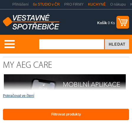
Přihlášení
6x STUDIO v ČR
PRO FIRMY
KUCHYNĚ
O nákupu
K
Košík
0 Ks
Praní a sušení
AEG Brand Store sušičky
MY AEG CARE
MY AEG CARE
Pokračovat ve čtení
Filtrovat produkty