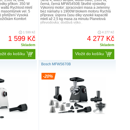
, 1500 W, Bílá,
Serie 4, Mlecí strojek, MultiPower, 1900 W,
dky příkon: 350 W
černá, černá MFWS450B Skvělé výsledky
wattů Rychlost mletí
Výkonný motor: zpracování masa a zeleniny
a masomlýnek vel. 5
bez námahy s 1900W blokem motoru Rychlá
i přetížení Vysoká
příprava: úspora času díky vysoké kapacitě
nožičkám Komfort
mletí až 2,5 kg masa za minutu Planetová
převodovka; dodává výko..
1 599 Kč
4 277 Kč
1 599 Kč
4 277 Kč
Skladem
Skladem
ožit do košíku
Vložit do košíku
Bosch MFWS670B
-20%