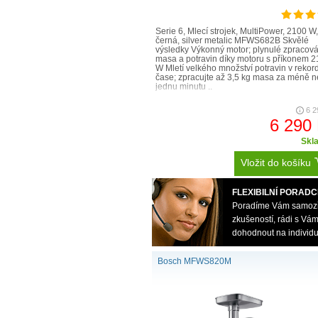
Serie 6, Mlecí strojek, MultiPower, 2100 W,
černá, silver metalic MFWS682B Skvělé
výsledky Výkonný motor; plynulé zpracová
masa a potravin díky motoru s příkonem 
W Mletí velkého množství potravin v rekor
čase; zpracujte až 3,5 kg masa za méně n
jednu minutu ..
6 2
6 290
Skl
Vložit do košíku
FLEXIBILNÍ PORADC
Poradíme Vám samozřej
zkušeností, rádi s V
dohodnout na individu
Bosch MFWS820M