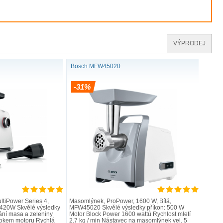
VÝPRODEJ
Bosch MFW45020
-31%
ultiPower Series 4,
Masomlýnek, ProPower, 1600 W, Bílá,
S420W Skvělé výsledky
MFW45020 Skvělé výsledky příkon: 500 W
ání masa a zeleniny
Motor Block Power 1600 wattů Rychlost mletí
okem motoru Rychlá
2.7 kg / min Nástavec na masomlýnek vel. 5