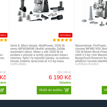
INKA
NOVINKA
Serie 8, Mlecí strojek, MultiPower, 2500 W,
Masomlýnek, ProPower, 
e
nerez MFWS860M Skvělé výsledky Zažijte
chrome MFW67450 Skvěl
maximální výkon. Motor o síle 2500 W se
700 W Motor Block Powe
a i
postará o plynulé a rychlé zpracování masa i
mletí 3.5 kg / min Masom
inou
zeleniny. Splní i ty nejvyšší nároky: za jedinou
Bezpečnost Reverzní fun
minutu zvládne zpracovat až 4,5 kg masa.
přetížení Vysoká stabili
Vyšší efektiv..
nožičkám Komfort ..
90 Kč
6 190 Kč
 Kč
6 190 Kč
adem
Skladem
Vložit do košíku
Vl