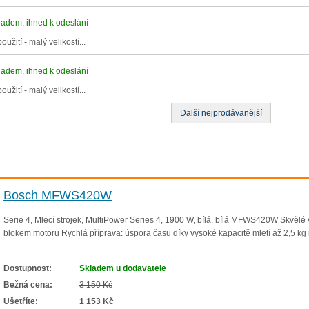
ladem, ihned k odeslání
užití - malý velikostí...
ladem, ihned k odeslání
užití - malý velikostí...
Další nejprodávanější
Bosch MFWS420W
Serie 4, Mlecí strojek, MultiPower Series 4, 1900 W, bílá, bílá MFWS420W Skvě
blokem motoru Rychlá příprava: úspora času díky vysoké kapacitě mletí až 2,5 k
Dostupnost:
Skladem u dodavatele
Bežná cena:
3 150 Kč
Ušetříte:
1 153 Kč