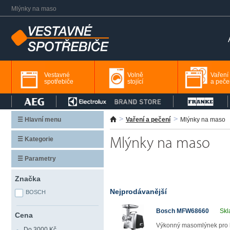
Mlýnky na maso
Vestavné
Volně
Vaření
spotřebiče
stojící
a peče
☰ Hlavní menu
Vaření a pečení
Mlýnky na maso
☰ Kategorie
Mlýnky na maso
☰ Parametry
Značka
Nejprodávanější
BOSCH
Bosch MFW68660
Skl
Cena
Výkonný masomlýnek pro kaž
Do 3000 Kč