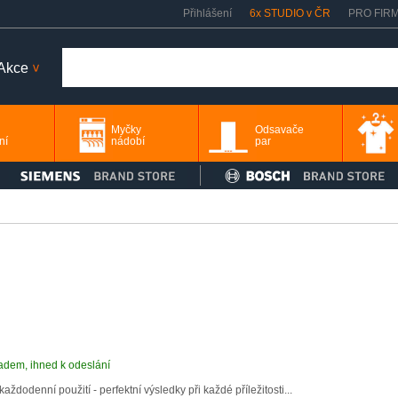
Přihlášení
6x STUDIO v ČR
PRO FIR
Akce
>
Myčky
Odsavače
ní
nádobí
par
adem, ihned k odeslání
dodenní použití - perfektní výsledky při každé příležitosti...