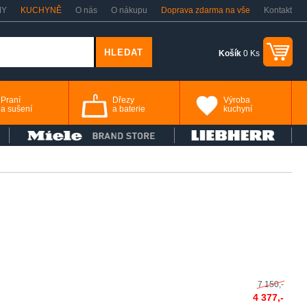
MY
KUCHYNĚ
O nás
O nákupu
Doprava zdarma na vše
Kontakt
Košík
0 Ks
Praní
Dřezy
Výroba
a sušení
a baterie
kuchyní
7 150,-
4 377,-