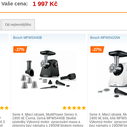
1 997 Kč
Vaše cena:
Od nejlevnějšího
Bosch MFWS440B
Bosch MFWS420W
-37%
-37%
Serie 4, Mlecí strojek, MultiPower Series 4,
Serie 4, Mlecí strojek, M
W
1900 W, Černá, černá MFWS440B Skvělé
1900 W, bílá, bílá MFW
4.3
výsledky Výkonný motor: zpracování masa a
Výkonný motor: zpracov
st
zeleniny bez námahy s 1900W blokem motoru
bez námahy s 1900W bl