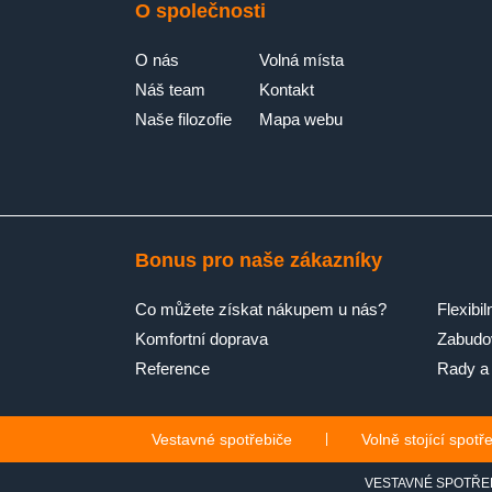
O společnosti
O nás
Volná místa
Náš team
Kontakt
Naše filozofie
Mapa webu
Bonus pro naše zákazníky
Co můžete získat nákupem u nás?
Flexibil
Komfortní doprava
Zabudov
Reference
Rady a 
Vestavné spotřebiče
|
Volně stojící spotř
VESTAVNÉ SPOTŘE