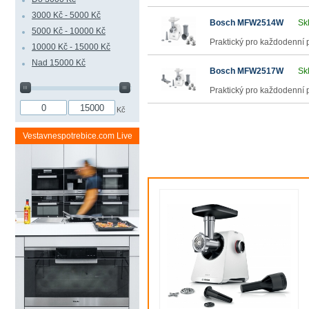
3000 Kč - 5000 Kč
Bosch MFW2514W
Sk
5000 Kč - 10000 Kč
Praktický pro každodenní po
10000 Kč - 15000 Kč
Nad 15000 Kč
Bosch MFW2517W
Sk
Praktický pro každodenní po
Kč
Vestavnespotrebice.com Live