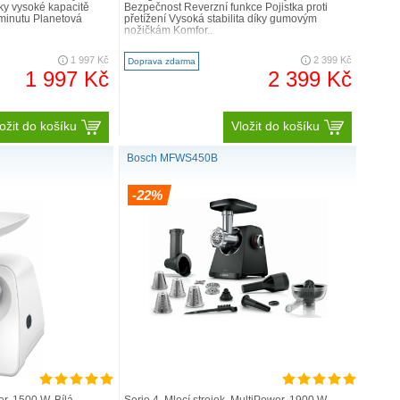
íky vysoké kapacitě
Bezpečnost Reverzní funkce Pojistka proti
 minutu Planetová
přetížení Vysoká stabilita díky gumovým
nožičkám Komfor..
1 997 Kč
2 399 Kč
Doprava zdarma
1 997 Kč
2 399 Kč
ožit do košíku
Vložit do košíku
Bosch MFWS450B
-22%