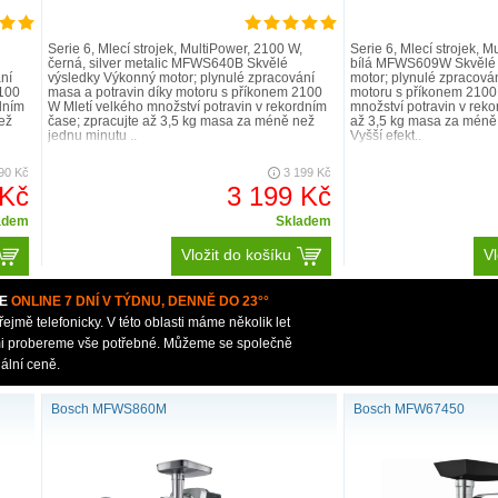
Serie 6, Mlecí strojek, MultiPower, 2100 W,
Serie 6, Mlecí strojek, M
černá, silver metalic MFWS640B Skvělé
bílá MFWS609W Skvělé 
ní
výsledky Výkonný motor; plynulé zpracování
motor; plynulé zpracová
2100
masa a potravin díky motoru s příkonem 2100
motoru s příkonem 2100
dním
W Mletí velkého množství potravin v rekordním
množství potravin v reko
ež
čase; zpracujte až 3,5 kg masa za méně než
až 3,5 kg masa za méně
jednu minutu ..
Vyšší efekt..
90 Kč
3 199 Kč
 Kč
3 199 Kč
adem
Skladem
Vložit do košíku
Vl
E
ONLINE 7 DNÍ V TÝDNU, DENNĚ DO 23°°
mě telefonicky. V této oblasti máme několik let
ámi probereme vše potřebné. Můžeme se společně
ální ceně.
Bosch MFWS860M
Bosch MFW67450