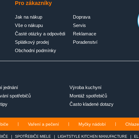
Pro zákazníky
Jak na nákup
Doprava
Vše o nákupu
Servis
Časté otázky a odpovědi
Reklamace
Splátkový prodej
Poradenství
Obchodní podmínky
ní jednání
Výroba kuchyní
ání spotřebičů
Montáž spotřebičů
tipy
Často kladené dotazy
ebiče
|
Vaření a pečení
|
Myčky nádobí
|
Chlaze
BIČE
|
SPOTŘEBIČE MIELE
|
LIGHTSTYLE KITCHEN MANUFACTURE
|
EL