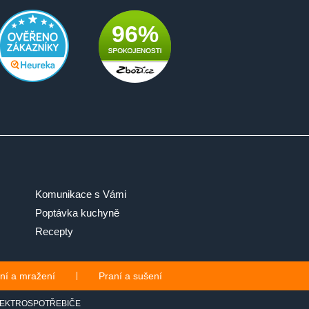
96%
Komunikace s Vámi
Poptávka kuchyně
Recepty
ní a mražení
|
Praní a sušení
EKTROSPOTŘEBIČE