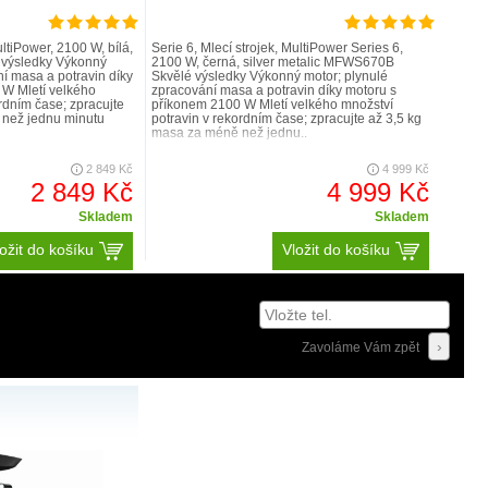
ultiPower, 2100 W, bílá,
Serie 6, Mlecí strojek, MultiPower Series 6,
výsledky Výkonný
2100 W, černá, silver metalic MFWS670B
ní masa a potravin díky
Skvělé výsledky Výkonný motor; plynulé
 W Mletí velkého
zpracování masa a potravin díky motoru s
rdním čase; zpracujte
příkonem 2100 W Mletí velkého množství
 než jednu minutu
potravin v rekordním čase; zpracujte až 3,5 kg
masa za méně než jednu..
2 849 Kč
4 999 Kč
2 849 Kč
4 999 Kč
Skladem
Skladem
ožit do košíku
Vložit do košíku
Zavoláme Vám zpět