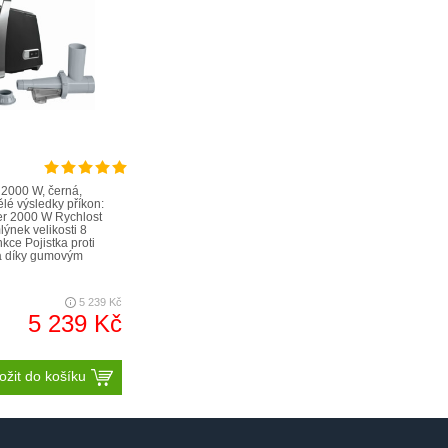
2000 W, černá,
é výsledky příkon:
r 2000 W Rychlost
lýnek velikosti 8
kce Pojistka proti
ta díky gumovým
5 239 Kč
5 239 Kč
ožit do košíku