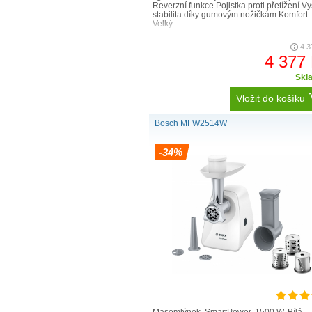
Reverzní funkce Pojistka proti přetížení V
stabilita díky gumovým nožičkám Komfort
Velký..
4 3
4 377
Skl
Vložit do košíku
Bosch MFW2514W
-34%