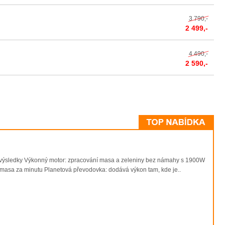
3 790,-
2 499,-
4 490,-
2 590,-
lé výsledky Výkonný motor: zpracování masa a zeleniny bez námahy s 1900W
g masa za minutu Planetová převodovka: dodává výkon tam, kde je..