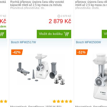
ysoká
Rychlá příprava: úspora času díky vysoké
příprava: úspora času d
kapacitě mletí až 2,5 kg masa za minutu
mletí až 2,5 kg masa za
Planetová převodovka: do..
převodovka: dodá..
77 Kč
2 879 Kč
 Kč
2 879 Kč
adem
Vložit do košíku
Vl
Bosch MFW2517W
Bosch MFW2500W
-42%
-51%