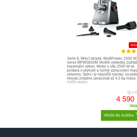
NOV
Serie 8, Mlecí strojek, MultiPower, 2500 W,
nerez MFWS820M Skvělé výsledky Zažijt
maximální výkon. Motor o síle 2500 W se
postará o plynulé a rychlé zpracování mas
zeleniny. Splní i ty nejvyšší nároky: za jed
minutu zvládne zpracovat až 4,5 kg masa.
Vyšší efektiv..
4 5
4 590
Skl
Vložit do košíku