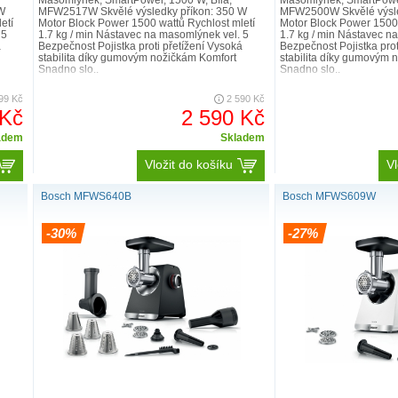
Masomlýnek, SmartPower, 1500 W, Bílá,
Masomlýnek, SmartPower
W
MFW2517W Skvělé výsledky příkon: 350 W
MFW2500W Skvělé výsle
etí
Motor Block Power 1500 wattů Rychlost mletí
Motor Block Power 1500 
 5
1.7 kg / min Nástavec na masomlýnek vel. 5
1.7 kg / min Nástavec n
á
Bezpečnost Pojistka proti přetížení Vysoká
Bezpečnost Pojistka prot
stabilita díky gumovým nožičkám Komfort
stabilita díky gumovým 
Snadno slo..
Snadno slo..
99 Kč
2 590 Kč
 Kč
2 590 Kč
adem
Skladem
Vložit do košíku
Vl
Bosch MFWS640B
Bosch MFWS609W
-30%
-27%