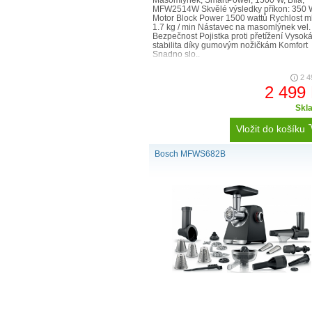
Masomlýnek, SmartPower, 1500 W, Bílá,
MFW2514W Skvělé výsledky příkon: 350 
Motor Block Power 1500 wattů Rychlost ml
1.7 kg / min Nástavec na masomlýnek vel.
Bezpečnost Pojistka proti přetížení Vysok
stabilita díky gumovým nožičkám Komfort
Snadno slo..
2 4
2 499
Skl
Vložit do košíku
Bosch MFWS682B