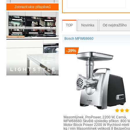
Zobrazit více příspěvků
TOP
Novinka
Od nejdražšího
Bosch MFW68660
-39%
Masomlýnek, ProPower, 2200 W, Černá,
MFW68660 Skvělé výsledky příkon: 800 
Motor Block Power 2200 W Rychlost mletí 
kg / min Masomlýnek velikosti 8 Bezpečno