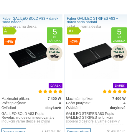
Faber GALILEO BOLD A83 + dárek
Faber GALILEO STRIPES A83 +
sada nádobí
dárek sada nádobí
indukční varná deska
indukční varná deska
5
5
A+
A+
let
let
-4%
-4%
ZÁRUKA
ZÁRUKA
DÁREK
DÁREK
Maximální příkon:
7 400 W
Maximální příkon:
7 400 W
Počet plotýnek:
4
Počet plotýnek:
4
Ovládání:
dotykové
Ovládání:
dotykové
GALILEO BOLD A83 Popis
GALILEO STRIPES A83 Popis
Revoluční digestoř integrovaná v
GALILEO STRIPES je funkční
indukční varné desce se pyšní
spojení digestoře a varné desky v
mnoha přednostmi. Je téměř
jediném zařízení určeném k instalaci
neviditelná, nebude vám překážet ..
do kuchyňské linky. Je..
42 993 Kč
48 807 Kč
Doprava zdarma
Doprava zdarma