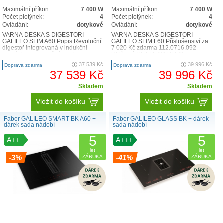
Maximální příkon:
7 400 W
Maximální příkon:
7 400 W
Počet plotýnek:
4
Počet plotýnek:
4
Ovládání:
dotykové
Ovládání:
dotykové
VARNÁ DESKA S DIGESTOŘÍ
VARNÁ DESKA S DIGESTOŘÍ
GALILEO SLIM A60 Popis Revoluční
GALILEO SLIM F60 Příslušenství za
digestoř integrovaná v indukční
7 020 Kč zdarma 112.0716.092
varné desce se pyšní mnoha
Uhlíkový filtr FLL GALILEO
přednostmi. Je téměř nevi..
133.0713.708 Nátrubek pro za..
37 539 Kč
39 996 Kč
Doprava zdarma
Doprava zdarma
37 539 Kč
39 996 Kč
Skladem
Skladem
Vložit do košíku
Vložit do košíku
Faber GALILEO SMART BK A60 +
Faber GALILEO GLASS BK + dárek
dárek sada nádobí
sada nádobí
5
5
A++
A+++
let
let
-3%
-41%
ZÁRUKA
ZÁRUKA