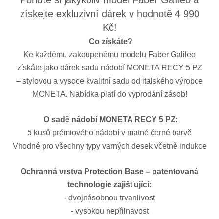
Pořiďte si jakýkoliv model Faber Galileo a
získejte exkluzivní dárek v hodnotě 4 990
Kč!
Co získáte?
Ke každému zakoupenému modelu Faber Galileo
získáte jako dárek sadu nádobí MONETA RECY 5 PZ
– stylovou a vysoce kvalitní sadu od italského výrobce
MONETA. Nabídka platí do vyprodání zásob!
O sadě nádobí MONETA RECY 5 PZ:
5 kusů prémiového nádobí v matné černé barvě
Vhodné pro všechny typy varných desek včetně indukce
Ochranná vrstva Protection Base – patentovaná
technologie zajišťující:
- dvojnásobnou trvanlivost
- vysokou nepřilnavost