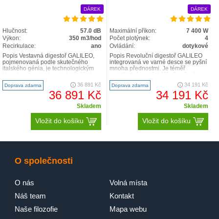
DÁREK
DÁREK
Hlučnost:
57.0 dB
Maximální příkon:
7 400 W
Výkon:
350 m3/hod
Počet plotýnek:
4
Recirkulace:
ano
Ovládání:
dotykové
Popis Vestavná digestoř GALILEO,
Popis Revoluční digestoř GALILEO
pojmenovaná podle skutečného
integrovaná ve varné desce se pyšní
italského génia, je technologickým
mnoha přednostmi. Je téměř
klenotem a vrcholem indukční řady
neviditelná, nepřekáží při vaření,
společnosti FABE..
nebrání výhledu..
36 891 Kč
34 191 Kč
Doprava zdarma
Doprava zdarma
36 891 Kč
34 191 Kč
Skladem
Skladem
Vložit do košíku
Vložit do košíku
O společnosti
O nás
Volná místa
Náš team
Kontakt
Naše filozofie
Mapa webu