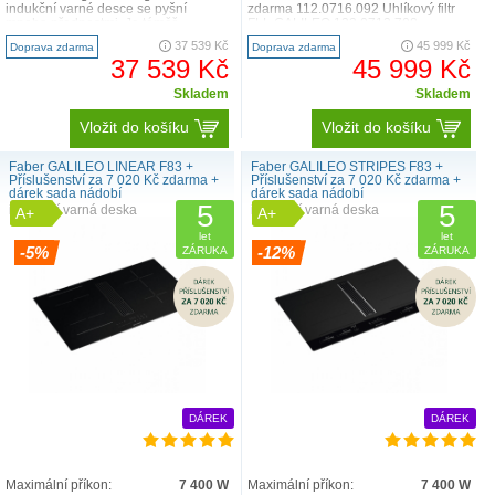
indukční varné desce se pyšní
zdarma 112.0716.092 Uhlíkový filtr
mnoha přednostmi. Je téměř
FLL GALILEO 133.0713.708
neviditelná, nebude vám překáže..
Nátrubek pro za..
37 539 Kč
45 999 Kč
Doprava zdarma
Doprava zdarma
37 539 Kč
45 999 Kč
Skladem
Skladem
Vložit do košíku
Vložit do košíku
Faber GALILEO LINEAR F83 +
Faber GALILEO STRIPES F83 +
Příslušenství za 7 020 Kč zdarma +
Příslušenství za 7 020 Kč zdarma +
dárek sada nádobí
dárek sada nádobí
5
5
indukční varná deska
indukční varná deska
A+
A+
let
let
-5%
-12%
ZÁRUKA
ZÁRUKA
DÁREK
DÁREK
Maximální příkon:
7 400 W
Maximální příkon:
7 400 W