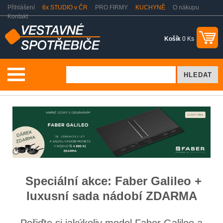
Přihlášení
6x STUDIO v ČR
PRO FIRMY
KUCHYNĚ
O nákupu
Kontakt
Košík
0 Ks
Aktuality
Galileo + dárek sada nádobí
Speciální akce: Faber Galileo +
luxusní sada nádobí ZDARMA