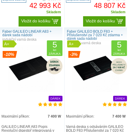
42 993 Kč
48 807 Kč
Skladem
Skladem
Vložit do košíku
Vložit do košíku
Faber GALILEO LINEAR A83 +
Faber GALILEO BOLD F83 +
dárek sada nádobí
Příslušenství za 7 020 Kč zdarma +
dárek sada nádobí
indukční varná deska
5
5
indukční varná deska
A+
A+
let
let
-10%
-3%
ZÁRUKA
ZÁRUKA
DÁREK
DÁREK
Maximální příkon:
7 400 W
Maximální příkon:
7 400 W
GALILEO LINEAR A83 Popis
Varná deska s odsáváním GALILEO
Revoluční digestoř integrovaná v
BOLD F83 Příslušenství za 7 020 Kč