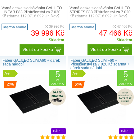
Varná deska s odsáváním GALILEO
Varná deska s odsáváním GALILEO
LINEAR F83 Příslušenství za 7 020
STRIPES F83 Příslušenství za 7 020
Kč zdarma 112.0716.092 Uhlíkový
Kč zdarma 112.0716.092 Uhlíkový
filtr FLL GALILEO 133.0713.708
filtr FLL GALILEO 133.0713.708
Nátrubek pro ..
Nátrubek pro..
39 996 Kč
47 466 Kč
Doprava zdarma
Doprava zdarma
39 996 Kč
47 466 Kč
Skladem
Skladem
Vložit do košíku
Vložit do košíku
Faber GALILEO SLIM A60 + dárek
Faber GALILEO SLIM F60 +
sada nádobí
Příslušenství za 7 020 Kč zdarma +
dárek sada nádobí
5
5
A+
A+
let
let
-4%
-3%
ZÁRUKA
ZÁRUKA
DÁREK
DÁREK