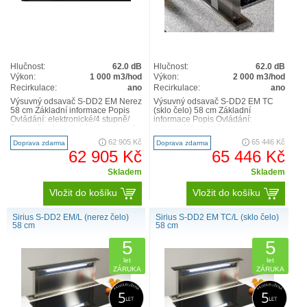
Hlučnost:
62.0 dB
Hlučnost:
62.0 dB
Výkon:
1 000 m3/hod
Výkon:
2 000 m3/hod
Recirkulace:
ano
Recirkulace:
ano
Výsuvný odsavač S-DD2 EM Nerez
Výsuvný odsavač S-DD2 EM TC
58 cm Základní informace Popis
(sklo čelo) 58 cm Základní
Ovládání: elektronické/4 stupně/
informace Popis Ovládání:
časovač/automatické vypnutí po 4
dotykové/4 stupně/
hodinách/indikac..
časovač/automatické vypnutí po 4
62 905 Kč
65 446 Kč
Doprava zdarma
Doprava zdarma
hodinách/in..
62 905 Kč
65 446 Kč
Skladem
Skladem
Vložit do košíku
Vložit do košíku
Sirius S-DD2 EM/L (nerez čelo)
Sirius S-DD2 EM TC/L (sklo čelo)
58 cm
58 cm
5
5
let
let
ZÁRUKA
ZÁRUKA