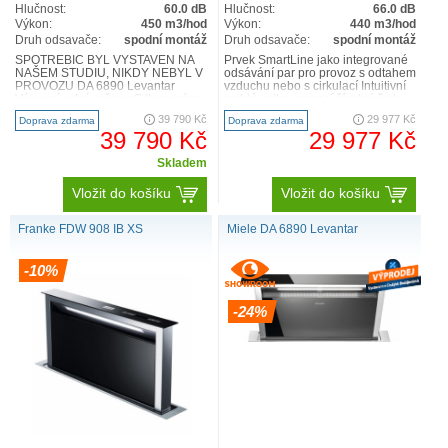
Hlučnost:
60.0 dB
Hlučnost:
66.0 dB
Výkon:
450 m3/hod
Výkon:
440 m3/hod
Druh odsavače:
spodní montáž
Druh odsavače:
spodní montáž
SPOTŘEBIČ BYL VYSTAVEN NA
Prvek SmartLine jako integrované
NAŠEM STUDIU, NIKDY NEBYL V
odsávání par pro provoz s odtahem
PROVOZU DA 6890 Levantar
vzduchu nebo s cirkulací Intuitivní
Výsuvný odsávač par S tlumeným
rychlá volba pomocí číselné řady –
osvětlením LED a dotykovým
SmartS..
39 790 Kč
29 977 Kč
Doprava zdarma
Doprava zdarma
ovládá..
39 790 Kč
29 977 Kč
Skladem
Vložit do košíku
Vložit do košíku
Franke FDW 908 IB XS
Miele DA 6890 Levantar
-10%
-24%