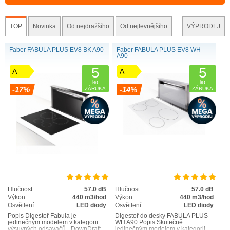
TOP
Novinka
Od nejdražšího
Od nejlevnějšího
VÝPRODEJ
Faber FABULA PLUS EV8 BK A90
Faber FABULA PLUS EV8 WH
A90
5
5
A
A
let
let
-17%
-14%
ZÁRUKA
ZÁRUKA
Hlučnost:
57.0 dB
Hlučnost:
57.0 dB
Výkon:
440 m3/hod
Výkon:
440 m3/hod
Osvětlení:
LED diody
Osvětlení:
LED diody
Popis Digestoř Fabula je
Digestoř do desky FABULA PLUS
jedinečným modelem v kategorii
WH A90 Popis Skutečně
výsuvných odsavačů - DownDraft.
jedinečným modelem v kategorii