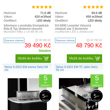
Hlučnost:
71.0 dB
Hlučnost:
60.0 dB
Výkon:
420 m3/hod
Výkon:
450 m3/hod
Osvětlení:
LED diody
Osvětlení:
LED diody
Informace o produktu Energetická
DA 6890 Levantar Výsuvný
třída B Typ Vestavný-výsuvný
odsávač par S tlumeným
Montážní šířka v cm 88.00 cm
osvětlením LED a dotykovým
Počet stupňů výkonu 4 stupně +
ovládáním pro komfortní obsluhu.
intenzivní stupeň Výk..
Komfortní – motorické otevření těla
39 490 Kč
48 790 Kč
Doprava zdarma
Doprava zdarma
o..
39 490 Kč
48 790 Kč
Skladem
Vložit do košíku
Vložit do košíku
Sirius S-DD2 EM (nerez čelo) 58
Sirius S-DD2 EM TC (sklo čelo)
cm
58 cm
5
5
let
let
ZÁRUKA
ZÁRUKA