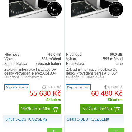
Hlučnost:
69.0 dB
Hlučnost:
66.0 dB
Výkon:
636 m3/hod
Výkon:
595 m3/hod
Zpětná klapka:
součástí balení
Recirkulace:
ano
Základní informace Instalace Do
Základní informace Instalace Do
desky Provedení Nerez AISI 304
desky Provedení Nerez AISI 304
Ovládání TC dotyková/4
Ovládání TC dotykové/4
stupně/indikace zanešení
stupně/indikace zanešení
filtru/ochrana při zajíždění/časov..
filtru/ochrana při zajíždění/časov..
55 630 Kč
60 480 Kč
Doprava zdarma
Doprava zdarma
55 630 Kč
60 480 Kč
Skladem
Skladem
Vložit do košíku
Vložit do košíku
Sirius S-DD3 TC/52/SEM2
Sirius S-DD3 TC/52/SEM8