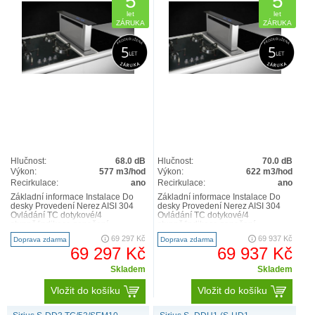
5
5
let
let
ZÁRUKA
ZÁRUKA
Hlučnost:
68.0 dB
Hlučnost:
70.0 dB
Výkon:
577 m3/hod
Výkon:
622 m3/hod
Recirkulace:
ano
Recirkulace:
ano
Základní informace Instalace Do
Základní informace Instalace Do
desky Provedení Nerez AISI 304
desky Provedení Nerez AISI 304
Ovládání TC dotykové/4
Ovládání TC dotykové/4
stupně/indikace zanešení
stupně/indikace zanešení
filtru/ochrana při zajíždění/časov..
filtru/ochrana při zajíždění/časov..
69 297 Kč
69 937 Kč
Doprava zdarma
Doprava zdarma
69 297 Kč
69 937 Kč
Skladem
Skladem
Vložit do košíku
Vložit do košíku