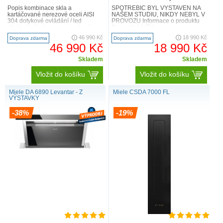
Popis kombinace skla a
SPOTŘEBIČ BYL VYSTAVEN NA
kartáčované nerezové oceli AISI
NAŠEM STUDIU, NIKDY NEBYL V
304 dotykové ovládání / led
PROVOZU Informace o produktu
diodový pásek – neon / externí
Energetická třída ..
motor / motor na těle / vyspěl..
46 990 Kč
18 990 Kč
Doprava zdarma
Doprava zdarma
46 990 Kč
18 990 Kč
Skladem
Skladem
Vložit do košíku
Vložit do košíku
Miele DA 6890 Levantar - Z
Miele CSDA 7000 FL
VÝSTAVKY
-38%
-19%