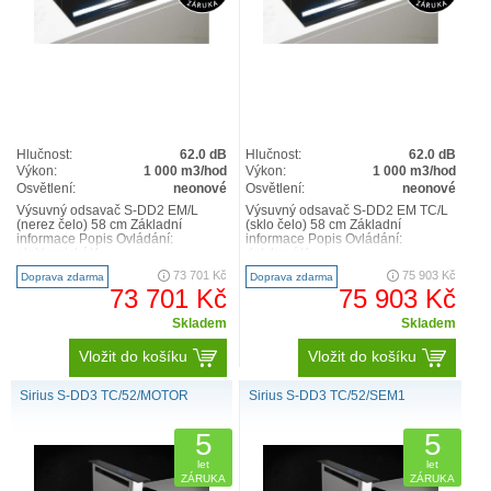
Hlučnost:
62.0 dB
Hlučnost:
62.0 dB
Výkon:
1 000 m3/hod
Výkon:
1 000 m3/hod
Osvětlení:
neonové
Osvětlení:
neonové
Výsuvný odsavač S-DD2 EM/L
Výsuvný odsavač S-DD2 EM TC/L
(nerez čelo) 58 cm Základní
(sklo čelo) 58 cm Základní
informace Popis Ovládání:
informace Popis Ovládání:
elektronické/4
dotykové/4
stupně/osvětlení/ochrana při
stupně/osvětlení/ochrana při
73 701 Kč
75 903 Kč
Doprava zdarma
Doprava zdarma
zajíždění/časovač/..
zajíždění/časovač/au..
73 701 Kč
75 903 Kč
Skladem
Skladem
Vložit do košíku
Vložit do košíku
Sirius S-DD3 TC/52/MOTOR
Sirius S-DD3 TC/52/SEM1
5
5
let
let
ZÁRUKA
ZÁRUKA