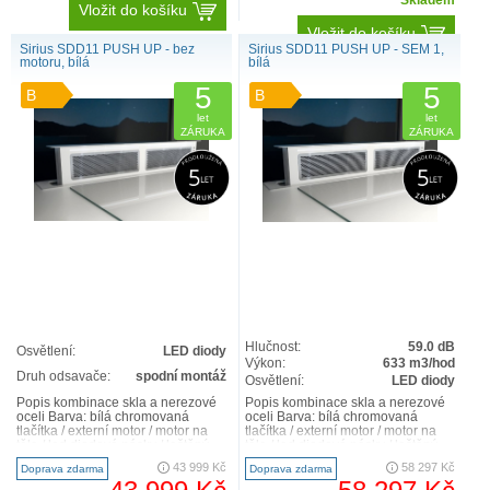
Skladem
Vložit do košíku
Vložit do košíku
Sirius SDD11 PUSH UP - bez
Sirius SDD11 PUSH UP - SEM 1,
motoru, bílá
bílá
5
5
B
B
let
let
ZÁRUKA
ZÁRUKA
Hlučnost:
59.0 dB
Osvětlení:
LED diody
Výkon:
633 m3/hod
Druh odsavače:
spodní montáž
Osvětlení:
LED diody
Popis kombinace skla a nerezové
Popis kombinace skla a nerezové
oceli Barva: bílá chromovaná
oceli Barva: bílá chromovaná
tlačítka / externí motor / motor na
tlačítka / externí motor / motor na
těle / led diodové pásky / leštěný
těle / led diodové pásky / leštěný
nerezový ..
nerezový ..
43 999 Kč
58 297 Kč
Doprava zdarma
Doprava zdarma