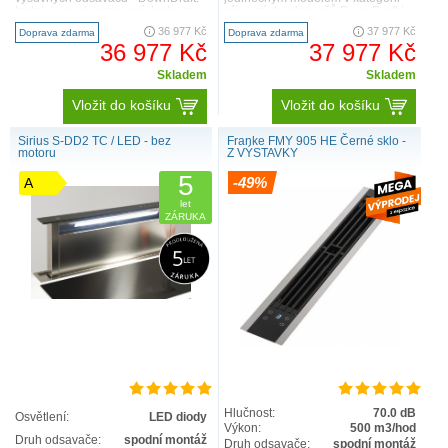
Instaluje se do pracovní desky za
výsuvných odsavačů DownDraft je
varnou plochu. Při zapnut..
elegantní digestoř FABULA, k..
36 977 Kč
37 977 Kč
Doprava zdarma
Doprava zdarma
36 977 Kč
37 977 Kč
Skladem
Skladem
Vložit do košíku
Vložit do košíku
Sirius S-DD2 TC / LED - bez
Franke FMY 905 HE Černé sklo -
motoru
Z VÝSTAVKY
5
-49%
A
let
ZÁRUKA
Hlučnost:
70.0 dB
Osvětlení:
LED diody
Výkon:
500 m3/hod
Druh odsavače:
spodní montáž
Druh odsavače:
spodní montáž