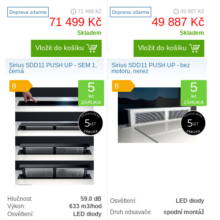
těle / led diodové pásky / leštěný
těle / led diodové pásky / leštěný
nerezový ..
nerezový..
71 499 Kč
49 887 Kč
Doprava zdarma
Doprava zdarma
71 499 Kč
49 887 Kč
Skladem
Skladem
Vložit do košíku
Vložit do košíku
Sirius SDD11 PUSH UP - SEM 1,
Sirius SDD11 PUSH UP - bez
černá
motoru, nerez
5
5
B
B
let
let
ZÁRUKA
ZÁRUKA
Hlučnost:
59.0 dB
Osvětlení:
LED diody
Výkon:
633 m3/hod
Druh odsavače:
spodní montáž
Osvětlení:
LED diody