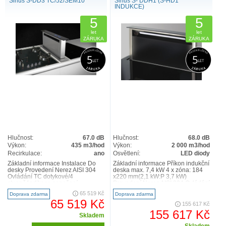
Sirius S-DD3 TC/52/SEM10
Sirius S- DDH1 (S-HD1
INDUKCE)
5
5
let
let
ZÁRUKA
ZÁRUKA
Hlučnost:
67.0 dB
Hlučnost:
68.0 dB
Výkon:
435 m3/hod
Výkon:
2 000 m3/hod
Recirkulace:
ano
Osvětlení:
LED diody
Základní informace Instalace Do
Základní informace Příkon indukční
desky Provedení Nerez AISI 304
deska max. 7,4 kW 4 x zóna: 184
Ovládání TC dotykové/4
x220 mm(2,1 kW:P 3,7 kW)
stupně/indikace zanešení
Provedení Nerez AISI 304 Ovládání
filtru/ochrana při zajíždění/časov..
digesoře TC dotykov..
65 519 Kč
Doprava zdarma
Doprava zdarma
65 519 Kč
155 617 Kč
155 617 Kč
Skladem