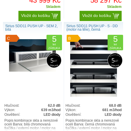
43 999 Kč
58 297 Kč
Skladem
Skladem
Vložit do košíku
Vložit do košíku
Sirius SDD11 PUSH UP - SEM 2,
Sirius SDD11 PUSH UP - S - DD
bílá
(motor na těle), černá
5
5
C
B
let
let
ZÁRUKA
ZÁRUKA
Hlučnost:
62.0 dB
Hlučnost:
68.0 dB
Výkon:
639 m3/hod
Výkon:
681 m3/hod
Osvětlení:
LED diody
Osvětlení:
LED diody
Popis kombinace skla a nerezové
Popis kombinace skla a nerezové
oceli Barva: bílá chromovaná
oceli Barva: černá chromovaná
tlačítka / externí motor / motor na
tlačítka / externí motor / motor na