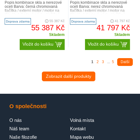
Popis kombinace skla a nerezové
Popis kombinace skla a nerezové
oceli Barva: černá chromovaná
oceli Barva: nerez chromovaná
tlačítka / externí motor / motor na
tlačítka / externí motor / motor na
těle / led diodové pásky / leštěný
těle / led diodové pásky / leštěný
nerezový..
nerezový..
55 387 Kč
41 797 Kč
Doprava zdarma
Doprava zdarma
55 387 Kč
41 797 Kč
Skladem
Skladem
Vložit do košíku
Vložit do košíku
1
2
3
...
5
Další
Zobrazit další produkty
O společnosti
O nás
Volná místa
Náš team
Kontakt
Naše filozofie
Mapa webu