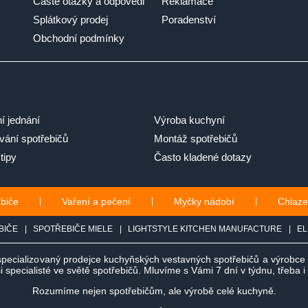
Časté otázky a odpovědi
Reklamace
Splátkový prodej
Poradenství
Obchodní podmínky
ní jednání
Výroba kuchyní
ání spotřebičů
Montáž spotřebičů
tipy
Často kladené dotazy
ebiče
|
Vaření a pečení
|
Myčky nádobí
|
Chlaze
BIČE
|
SPOTŘEBIČE MIELE
|
LIGHTSTYLE KITCHEN MANUFACTURE
|
EL
specializovaný prodejce kuchyňských vestavných spotřebičů a výrobc
 specialisté ve světě spotřebičů. Mluvíme s Vámi 7 dní v týdnu, třeba 
Rozumíme nejen spotřebičům, ale výrobě celé kuchyně.