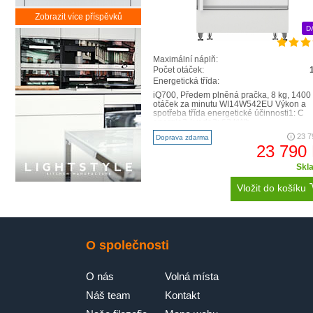
Zobrazit více příspěvků
D
Maximální náplň:
Počet otáček:
Energetická třída:
iQ700, Předem plněná pračka, 8 kg, 1400
otáček za minutu WI14W542EU Výkon a
spotřeba třída energetické účinnosti1: C
energie2 / voda3: 62 kWh ..
23 7
Doprava zdarma
23 790
Skl
Vložit do košíku
O společnosti
O nás
Volná místa
Náš team
Kontakt