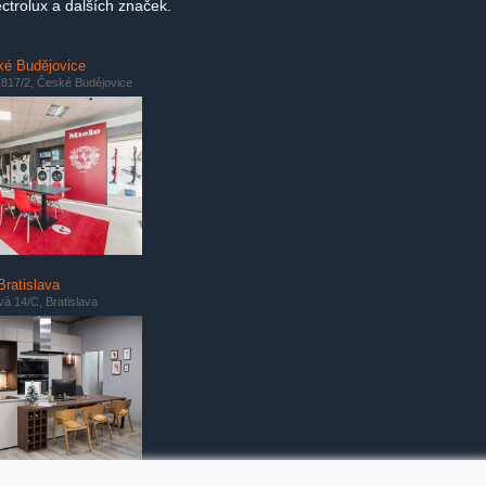
ctrolux a dalších značek.
é Budějovice
817/2, České Budějovice
Bratislava
á 14/C, Bratislava