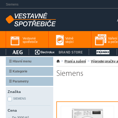
Siemens
Vestavné
Volně
Vaření
spotřebiče
stojící
a peče
☰ Hlavní menu
Praní a sušení
Výprodej pračky 
☰ Kategorie
Siemens
☰ Parametry
Značka
SIEMENS
Cena
Do 3000 Kč