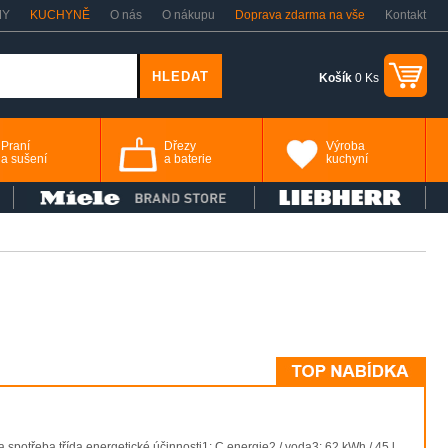
MY
KUCHYNĚ
O nás
O nákupu
Doprava zdarma na vše
Kontakt
Košík
0 Ks
Praní
Dřezy
Výroba
a sušení
a baterie
kuchyní
otřeba třída energetické účinnosti1: C energie2 / voda3: 62 kWh / 45 l