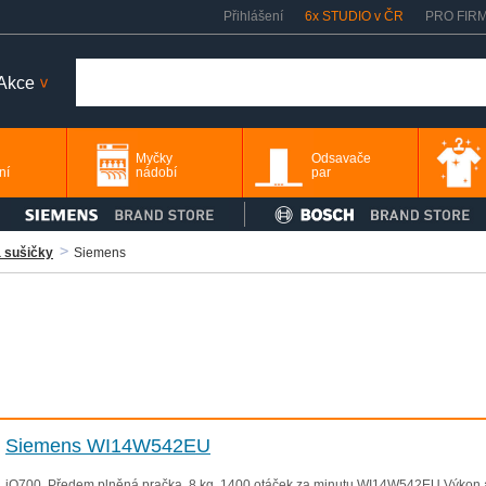
Přihlášení
6x STUDIO v ČR
PRO FIR
Akce
>
Myčky
Odsavače
ní
nádobí
par
a sušičky
Siemens
Siemens WI14W542EU
iQ700, Předem plněná pračka, 8 kg, 1400 otáček za minutu WI14W542EU Výkon a sp