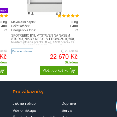
ÁREK
8 kg
Maximální náplň:
8 kg
1 400
Počet otáček:
1 400
C
Energetická třída:
C
SPOTŘEBIČ BYL VYSTAVEN NA NAŠEM
STUDIU, NIKDY NEBYL V PROVOZU iQ700,
Předem plněná pračka, 8 kg, 1400 otáček za
minutu WI14W542EU Výkon a spotř..
90 Kč
22 670 Kč
Doprava zdarma
 Kč
22 670 Kč
adem
Skladem
Vložit do košíku
Pro zákazníky
Jak na nákup
Doprava
Vše o nákupu
Servis