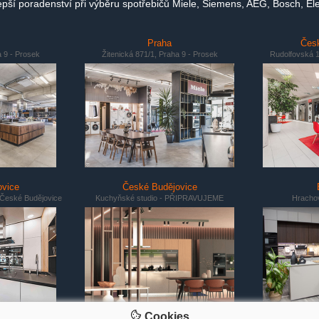
ší poradenství při výběru spotřebičů Miele, Siemens, AEG, Bosch, Ele
Praha
Česk
a 9 - Prosek
Žitenická 871/1, Praha 9 - Prosek
Rudolfovská 1
ovice
České Budějovice
 České Budějovice
Kuchyňské studio - PŘIPRAVUJEME
Hrachov
Cookies