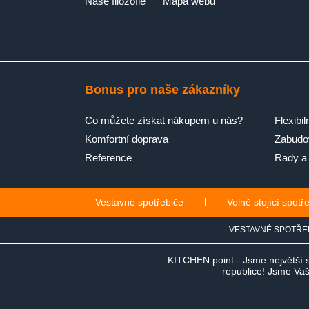
Naše filozofie
Mapa webu
Bonus pro naše zákazníky
Co můžete získat nákupem u nás?
Flexibil
Komfortní doprava
Zabudov
Reference
Rady a 
Vestavné spotřebiče
|
Volně stojící spotř
VESTAVNÉ SPOTŘE
KITCHEN point - Jsme největší 
republice! Jsme Vaši