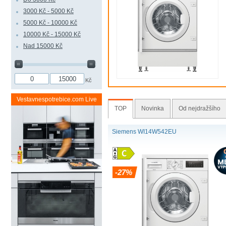
3000 Kč - 5000 Kč
5000 Kč - 10000 Kč
10000 Kč - 15000 Kč
Nad 15000 Kč
Kč
Vestavnespotrebice.com Live
TOP
Novinka
Od nejdražšího
Siemens WI14W542EU
-27%