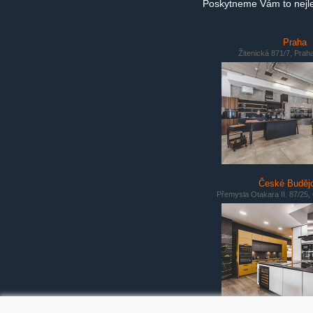
Poskytneme Vám to nejlep
Praha
Žitenická 871/7, Prah
České Buděj
Přemysla Otakara II. 87/25,