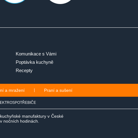
Komunikace s Vámi
Poptávka kuchyně
Recepty
ní a mražení
|
Praní a sušení
EKTROSPOTŘEBIČE
e kuchyňské manufaktury v České
i v nočních hodinách.