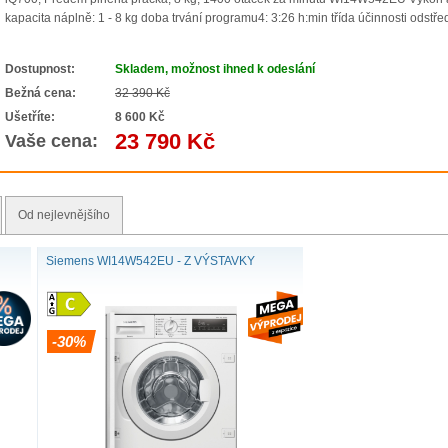
kapacita náplně: 1 - 8 kg doba trvání programu4: 3:26 h:min třída účinnosti odstřed
Dostupnost:
Skladem, možnost ihned k odeslání
Bežná cena:
32 390 Kč
Ušetříte:
8 600 Kč
23 790 Kč
Vaše cena:
Od nejlevnějšího
Siemens WI14W542EU - Z VÝSTAVKY
-30%