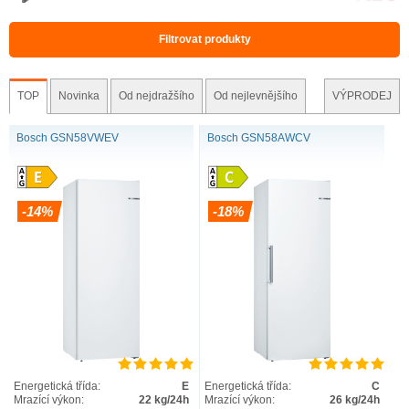
Filtrovat produkty
TOP
Novinka
Od nejdražšího
Od nejlevnějšího
VÝPRODEJ
Bosch GSN58VWEV
Bosch GSN58AWCV
-14%
-18%
Energetická třída:
E
Energetická třída:
C
Mrazící výkon:
22 kg/24h
Mrazící výkon:
26 kg/24h