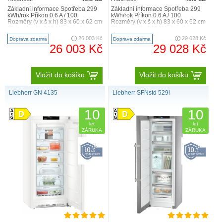
Základní informace Spotřeba 299
Základní informace Spotřeba 299
kWh/rok Příkon 0.6 A / 100
kWh/rok Příkon 0.6 A / 100
Rozměry (v x š x h) 83 x 60 x 62 cm
Rozměry (v x š x h) 83 x 60 x 62 cm
Objem brutto 143 l Užitný objem
Objem brutto 143 l Užitný objem
133 l Mraz..
133 l Mraz..
26 003 Kč
29 028 Kč
Doprava zdarma
Doprava zdarma
26 003 Kč
29 028 Kč
Vložit do košíku
Vložit do košíku
Liebherr GN 4135
Liebherr SFNstd 529i
10
10
let
let
ZÁRUKA
ZÁRUKA