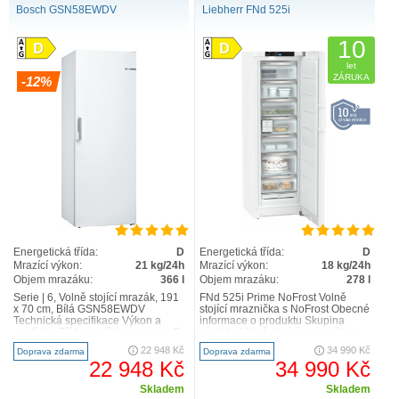
Bosch GSN58EWDV
Liebherr FNd 525i
10
let
ZÁRUKA
-12%
Energetická třída:
D
Energetická třída:
D
Mrazící výkon:
21 kg/24h
Mrazící výkon:
18 kg/24h
Objem mrazáku:
366 l
Objem mrazáku:
278 l
Serie | 6, Volně stojící mrazák, 191
FNd 525i Prime NoFrost Volně
x 70 cm, Bílá GSN58EWDV
stojící mraznička s NoFrost Obecné
Technická specifikace Výkon a
informace o produktu Skupina
spotřeba Třída spotřeby energie: D
výrobku Volně stojící mraznička s
Čistý celkový..
NoFrost GTIN 40..
22 948 Kč
34 990 Kč
Doprava zdarma
Doprava zdarma
22 948 Kč
34 990 Kč
Skladem
Skladem