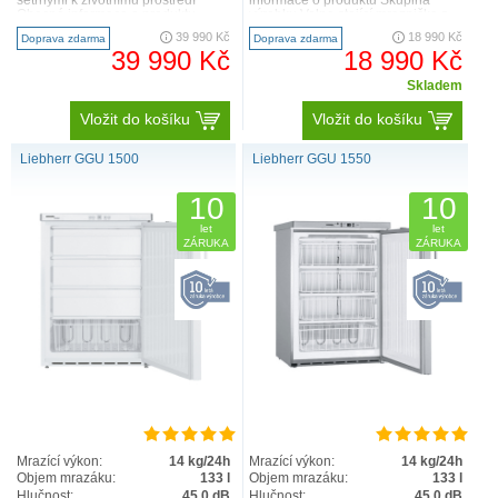
šetrnými k životnímu prostředí
informace o produktu Skupina
Obecné informace o produktu
výrobku Volne stojící mraznička s
Skupina výrobku Mr..
NoFrost GTIN 4..
39 990 Kč
18 990 Kč
Doprava zdarma
Doprava zdarma
39 990 Kč
18 990 Kč
Skladem
Vložit do košíku
Vložit do košíku
Liebherr GGU 1500
Liebherr GGU 1550
10
10
let
let
ZÁRUKA
ZÁRUKA
Mrazící výkon:
14 kg/24h
Mrazící výkon:
14 kg/24h
Objem mrazáku:
133 l
Objem mrazáku:
133 l
Hlučnost:
45.0 dB
Hlučnost:
45.0 dB