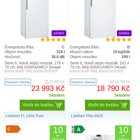
DÁREK
DÁREK
Energetická třída:
C
Energetická třída:
D
Objem mrazáku:
328 l
Mrazící výkon:
19 kg/24h
Hlučnost:
38.0 dB
Objem mrazáku:
290 l
Serie 6, Volně stojící mrazák, 176 x
Serie 6, Volně stojící mrazák, 161 x
70 cm, bílá GSN54AWCV Design
70 cm, Bílá GSN51AWDV Design
barva dveří: bílá, barva bočních
barva dveří: bílá, barva bočních
stran: bílá vertikální madlo LED
stran: bílá Vertikální madlo
osvětlení..
Osvětlení mra..
23 993 Kč
18 790 Kč
Doprava zdarma
Doprava zdarma
23 993 Kč
18 790 Kč
Skladem
Skladem
Vložit do košíku
Vložit do košíku
Liebherr Fc 1404 Pure
Liebherr FNa 6625
10
10
C
let
let
ZÁRUKA
ZÁRUKA