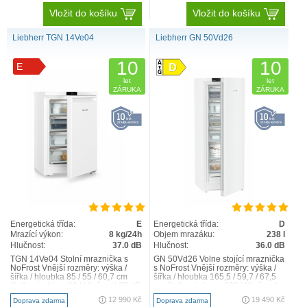
Vložit do košíku
Vložit do košíku
Liebherr TGN 14Ve04
Liebherr GN 50Vd26
10
10
E
let
let
ZÁRUKA
ZÁRUKA
Energetická třída:
E
Energetická třída:
D
Mrazící výkon:
8 kg/24h
Objem mrazáku:
238 l
Hlučnost:
37.0 dB
Hlučnost:
36.0 dB
TGN 14Ve04 Stolní mraznička s
GN 50Vd26 Volne stojící mraznička
NoFrost Vnější rozměry: výška /
s NoFrost Vnější rozměry: výška /
šířka / hloubka 85 / 55 / 60,7 cm
šířka / hloubka 165,5 / 59,7 / 67,5
Celkový objem 92 l Hlučnost 37 dB
cm Celkový objem 238 l Hlučnost
Obecné info..
36 dB I..
12 990 Kč
19 490 Kč
Doprava zdarma
Doprava zdarma