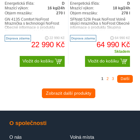
Energetická třída:
D
Energetická třída:
D
Mrazící výkon:
16 kg/24h
Mrazící výkon:
18 kg/24h
Objem mrazáku:
270 l
Objem mrazáku:
278 l
GN 4135 Comfort NoFrost
SFNstd 529i Peak NoFrost Volně
Mraznička s technologií NoFrost
stojící mraznička s NoFrost Obecné
Obecné informace o produktu
informace o produktu Skupina
Skupina výrobku Volně stojící
výrobku Volně stojící mraznička s
mraznička s NoFrost GTIN 40168..
NoFrost GTIN ..
22 990 Kč
64 990 Kč
Doprava zdarma
Doprava zdarma
22 990 Kč
64 990 Kč
Skladem
Vložit do košíku
Vložit do košíku
1
2
3
Další
Zobrazit další produkty
O společnosti
O nás
Volná místa