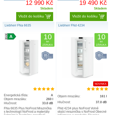
12 990 Kč
19 490 Kč
Skladem
Skladem
Vložit do košíku
Vložit do košíku
Liebherr FNa 6635
Liebherr FNd 4234
10
10
let
let
ZÁRUKA
ZÁRUKA
NOVINKA
Energetická třída:
A
Objem mrazáku:
161 l
Objem mrazáku:
260 l
Hlučnost:
37.0 dB
Hlučnost:
33.0 dB
FNa 6635 Plus NoFrost Mraznička
FNd 4234 plus NoFrost Volně
s technologií NoFrost a materiály
stojící mraznička s NoFrost Obecné