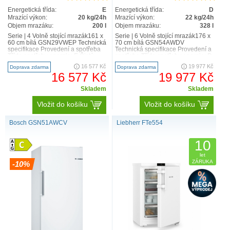
Energetická třída:
E
Energetická třída:
D
Mrazící výkon:
20 kg/24h
Mrazící výkon:
22 kg/24h
Objem mrazáku:
200 l
Objem mrazáku:
328 l
Serie | 4 Volně stojící mrazák161 x
Serie | 6 Volně stojící mrazák176 x
60 cm bílá GSN29VWEP Technická
70 cm bílá GSN54AWDV
specifikace Provedení a spotřeba
Technická specifikace Provedení a
Třída spotřeby energie: E Čistý
spotřeba Třída spotřeby energie: D
celkový..
Čistý celkový..
16 577 Kč
19 977 Kč
Doprava zdarma
Doprava zdarma
16 577 Kč
19 977 Kč
Skladem
Skladem
Vložit do košíku
Vložit do košíku
Bosch GSN51AWCV
Liebherr FTe554
10
let
ZÁRUKA
-10%