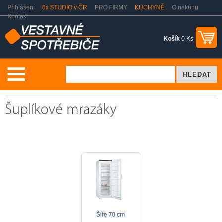
Přihlášení
6x STUDIO v ČR
PRO FIRMY
KUCHYNĚ
O nákupu
Kontakt
Košík
0 Ks
Chlazení a mražení
Mrazáky
Šuplíkové mrazáky
Šuplíkové mrazáky
Šíře 70 cm