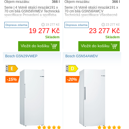
Objem mrazáku:
366 l
Objem mrazáku:
366 l
Serie | 4 Volně stojící mrazák191 x
Serie | 6 Volně stojící mrazák191 x
70 cm bílá GSN58VWEV Technická
70 cm bílá GSN58AWCV
specifikace Provedení a spotřeba
Technická specifikace Všeobecné
Třída spotřeby energie: E Čistý
informace Čistý celkový objem :
celkový..
366 l bílá NoFros..
19 277 Kč
23 277 Kč
Doprava zdarma
Doprava zdarma
19 277 Kč
23 277 Kč
Skladem
Skladem
Vložit do košíku
Vložit do košíku
Bosch GSN29VWEP
Bosch GSN54AWDV
-15%
-20%