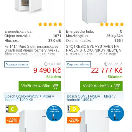
Energetická třída:
E
Energetická třída:
C
Objem mrazáku:
107 l
Mrazící výkon:
26 kg/24h
Hlučnost:
37.0 dB
Objem mrazáku:
366 l
Fe 1414 Pure Stolní mraznička se
SPOTŘEBIČ BYL VYSTAVEN NA
SmartFrost Vnější rozměry: výška /
NAŠEM STUDIU, NIKDY NEBYL V
šířka / hloubka 85 / 55 / 60,7 cm
PROVOZU Serie | 6 Volně stojící
Celkový objem 107 l Hlučnost 37
mrazák191 x 70 cm bílá
dB Obec..
GSN58AWCV Technická
9 490 Kč
22 672 Kč
Doprava zdarma
Doprava zdarma
specifikace ..
9 490 Kč
22 777 Kč
Skladem
Skladem
Vložit do košíku
Vložit do košíku
Bosch GSN54AWCV + Mixér v
Bosch GSN51AWDV + Mixér v
hodnotě 1499 Kč
hodnotě 1499 Kč
-12%
-21%