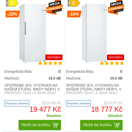
-22%
-16%
NOVINKA
NOVINKA
Energetická třída:
D
Energetická třída:
E
Hlučnost:
38.0 dB
Hlučnost:
39.0 dB
SPOTŘEBIČ BYL VYSTAVEN NA
SPOTŘEBIČ BYL VYSTAVEN NA
NAŠEM STUDIU, NIKDY NEBYL V
NAŠEM STUDIU, NIKDY NEBYL V
PROVOZU Serie | 6 Volně stojící
PROVOZU Serie | 4 Volně stojící
mrazák176 x 70 cm bílá
mrazák191 x 70 cm bílá
GSN54AWDV Technická
GSN58VWEV Technická
19 400 Kč
18 677 Kč
Doprava zdarma
Doprava zdarma
specifikace ..
specifikace ..
19 477 Kč
18 777 Kč
Skladem
Skladem
Vložit do košíku
Vložit do košíku