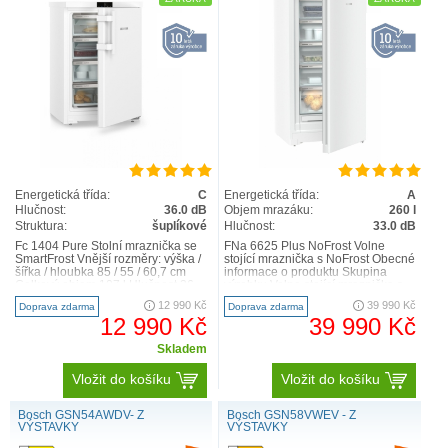
Energetická třída:
C
Energetická třída:
A
Hlučnost:
36.0 dB
Objem mrazáku:
260 l
Struktura:
šuplíkové
Hlučnost:
33.0 dB
Fc 1404 Pure Stolní mraznička se
FNa 6625 Plus NoFrost Volne
SmartFrost Vnější rozměry: výška /
stojící mraznička s NoFrost Obecné
šířka / hloubka 85 / 55 / 60,7 cm
informace o produktu Skupina
Celkový objem 107 l Hlučnost 36
výrobku Volne stojící mraznička s
dB Obec..
NoFrost GTIN 4..
12 990 Kč
39 990 Kč
Doprava zdarma
Doprava zdarma
12 990 Kč
39 990 Kč
Skladem
Vložit do košíku
Vložit do košíku
Bosch GSN54AWDV- Z
Bosch GSN58VWEV - Z
VÝSTAVKY
VÝSTAVKY