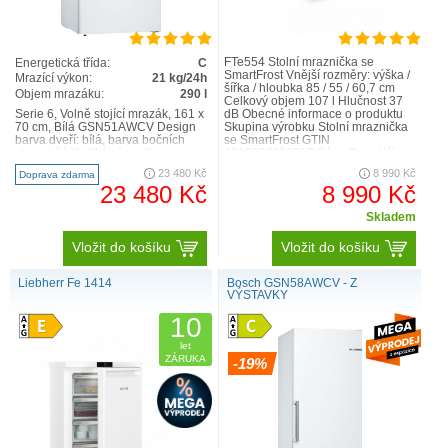
FTe554 Stolní mraznička se
Energetická třída:
C
SmartFrost Vnější rozměry: výška /
Mrazící výkon:
21 kg/24h
šířka / hloubka 85 / 55 / 60,7 cm
Objem mrazáku:
290 l
Celkový objem 107 l Hlučnost 37
Serie 6, Volně stojící mrazák, 161 x
dB Obecné informace o produktu
70 cm, Bílá GSN51AWCV Design
Skupina výrobku Stolní mraznička
barva dveří: bílá, barva bočních
se SmartFrost GTIN
stran: bílá Vertikální madlo
4016803110217 Série Pure Výkon
Osvětlení mra..
a spotřeba Energet..
23 480 Kč
8 990 Kč
Doprava zdarma
23 480 Kč
8 990 Kč
Skladem
Vložit do košíku
Vložit do košíku
Liebherr Fe 1414
Bosch GSN58AWCV - Z
VÝSTAVKY
10
let
ZÁRUKA
-19%