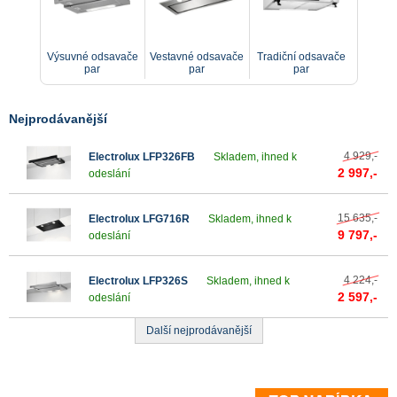
Integrované odsavače
Výsuvné odsavače
Vestavné odsavače
Tradiční odsavače
par
par
par
Naše integrované odsavače par jsou našimi
nejdiskrétnějšími odsavači, které účinně odvádějí výpary z
vaření a udržují v kuchyni příjemné prostředí, aniž by
Nejprodávanější
přitahovaly pozornost.
4 929,-
Electrolux LFP326FB
Skladem, ihned k
2 997,-
odeslání
15 635,-
Electrolux LFG716R
Skladem, ihned k
9 797,-
odeslání
4 224,-
Electrolux LFP326S
Skladem, ihned k
2 597,-
odeslání
Další nejprodávanější