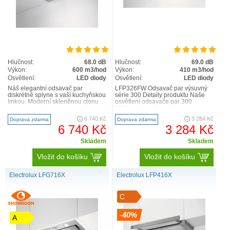
Hlučnost:
68.0 dB
Hlučnost:
69.0 dB
Výkon:
600 m3/hod
Výkon:
410 m3/hod
Osvětlení:
LED diody
Osvětlení:
LED diody
Náš elegantní odsavač par
LFP326FW Odsavač par výsuvný
diskrétně splyne s vaší kuchyňskou
série 300 Detaily produktu Naše
linkou. Moderní skleněnou clonu
osvětlení odsavače par 300
lze vysunout tak, aby zachytávala
LEDLights potřebuje mnohem
ještě více kuchyňských ..
méně energie než jiné typy o..
6 740 Kč
3 284 Kč
Doprava zdarma
Doprava zdarma
6 740 Kč
3 284 Kč
Skladem
Skladem
Vložit do košíku
Vložit do košíku
Electrolux LFG716X
Electrolux LFP416X
C
-40%
A
Vestavné odsavače par