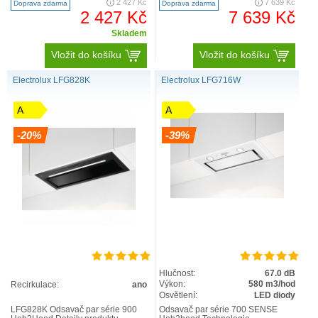
2 427 Kč
7 639 Kč
Doprava zdarma
Doprava zdarma
upravuje intenzitu odsáv..
2 427 Kč
7 639 Kč
Skladem
Vložit do košíku
Vložit do košíku
Electrolux LFG828K
Electrolux LFG716W
Tradiční odsavače par
A
A
Díky tradičnímu designu se tento odsavač par
-20%
-39%
skvěle hodí do všech kuchyní. Nenásilně se začlení
k ostatním spotřebičům, ať už je váš styl jakýkoliv.
Zobrazit produkt
Hlučnost:
67.0 dB
Výkon:
580 m3/hod
Recirkulace:
ano
Osvětlení:
LED diody
LFG828K Odsavač par série 900
Odsavač par série 700 SENSE