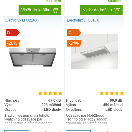
Skladem
Skladem
Vložit do košíku
Vložit do košíku
Electrolux LFU216X
Electrolux LFG516X
D
C
-26%
-34%
Hlučnost:
67.0 dB
Hlučnost:
60.0 dB
Výkon:
208 m3/hod
Výkon:
450 m3/hod
Osvětlení:
LED diody
Osvětlení:
LED diody
Tradiční design činí z tohoto
Odsavač par Hob2hood
kvalitního odsavače par
Technologie Hob2Hood®
nenápadný, a přitom elegantní
znamená, že varná deska
přírůstek do každé kuchyňské
automaticky ovládá nastavení
sestavy. Klíčová specifikace In..
odsavače par. Během vaření