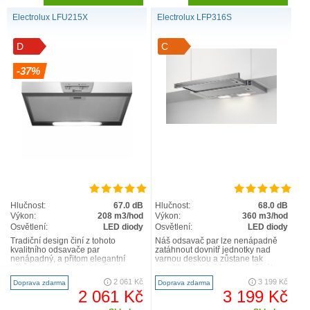
Electrolux LFU215X
Electrolux LFP316S
D
C
-37%
Hob2Hood® pro skutečné pohodlí
Funkce Hob2Hood® bezdrátově propojí varnou
desku s odsavačem par. Začněte vařit a odsavač
bude automaticky měnit intenzitu odsávání podle
výkonu varné desky. Vy se tak můžete plně
soustředit na přípravu jídla.
Hlučnost:
67.0 dB
Hlučnost:
68.0 dB
Výkon:
208 m3/hod
Výkon:
360 m3/hod
Osvětlení:
LED diody
Osvětlení:
LED diody
Tradiční design činí z tohoto
Náš odsavač par lze nenápadně
kvalitního odsavače par
zatáhnout dovnitř jednotky nad
nenápadný, a přitom elegantní
varnou deskou a zůstane tak
přírůstek do každé kuchyňské
neviditelný, když ho nepoužíváte.
sestavy. Klíčová specifikace In..
Vytažením odsavače par z je..
2 061 Kč
3 199 Kč
Doprava zdarma
Doprava zdarma
2 061 Kč
3 199 Kč