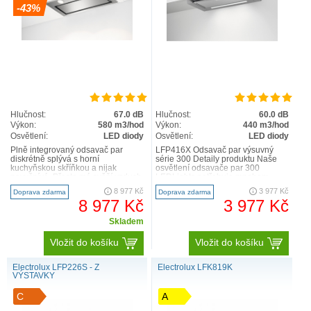
Vestavné odsavače par jsou našimi nejdiskrétnějšími
-43%
odsavači. Skryté ve skříňkách řídí ventilaci vzduchu
i osvětlení, aniž by byly vidět.
Zobrazit produkt
Hlučnost:
67.0 dB
Hlučnost:
60.0 dB
Výkon:
580 m3/hod
Výkon:
440 m3/hod
Osvětlení:
LED diody
Osvětlení:
LED diody
Plně integrovaný odsavač par
LFP416X Odsavač par výsuvný
diskrétně splývá s horní
série 300 Detaily produktu Naše
kuchyňskou skříňkou a nijak
osvětlení odsavače par 300
nevyčnívá. Přesto má svěží vzduch
LEDLights potřebuje mnohem
ve vaší kuchyni plně pod
méně energie než jiné typy os..
8 977 Kč
3 977 Kč
Doprava zdarma
Doprava zdarma
kontrolou..
8 977 Kč
3 977 Kč
Skladem
Vložit do košíku
Vložit do košíku
Electrolux LFP226S - Z
Electrolux LFK819K
VÝSTAVKY
C
A