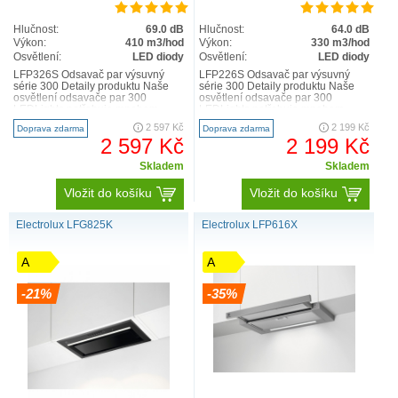
Hlučnost:
69.0 dB
Hlučnost:
64.0 dB
Výkon:
410 m3/hod
Výkon:
330 m3/hod
Osvětlení:
LED diody
Osvětlení:
LED diody
LFP326S Odsavač par výsuvný
LFP226S Odsavač par výsuvný
série 300 Detaily produktu Naše
série 300 Detaily produktu Naše
osvětlení odsavače par 300
osvětlení odsavače par 300
LEDLights potřebuje mnohem
LEDLights potřebuje mnohem
méně energie než jiné typy os..
méně energie než jiné typy os..
2 597 Kč
2 199 Kč
Doprava zdarma
Doprava zdarma
2 597 Kč
2 199 Kč
Skladem
Skladem
Vložit do košíku
Vložit do košíku
Electrolux LFG825K
Electrolux LFP616X
A
A
-21%
-35%