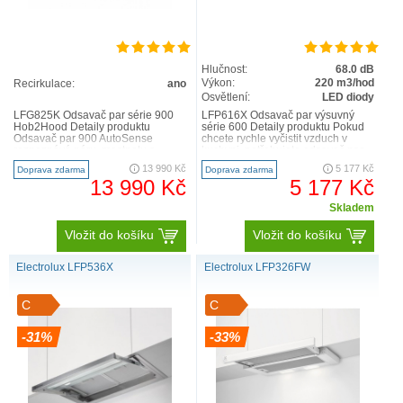
Dlouhá životnost a skvělé osvětlení – s
Hlučnost:
68.0 dB
LEDlights budete mít při vaření jasno
Výkon:
220 m3/hod
Recirkulace:
ano
Užijte si při vaření špičkové osvětlení. Naše
Osvětlení:
LED diody
LFG825K Odsavač par série 900
LFP616X Odsavač par výsuvný
osvětlení LEDlights spotřebovává mnohem méně
Hob2Hood Detaily produktu
série 600 Detaily produktu Pokud
energie než jiné typy osvětlení a zajišťuje v kuchyni
Odsavač par 900 AutoSense
chcete rychle vyčistit vzduch v
rozpoznává páru, mastnotu a
kuchyni, potřebujete odsavač par
vynikající světelné podmínky. Budete díky němu
pachy v kuchyni a intuitivně
ExtractionTech 600...
13 990 Kč
5 177 Kč
Doprava zdarma
Doprava zdarma
vařit rychleji a s větší jistotou.
upravu..
13 990 Kč
5 177 Kč
Skladem
Vložit do košíku
Vložit do košíku
Electrolux LFP536X
Electrolux LFP326FW
C
C
-31%
-33%