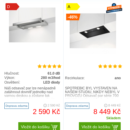
D
A
-46%
Hlučnost:
61.0 dB
Výkon:
280 m3/hod
Recirkulace:
ano
Osvětlení:
LED diody
Náš odsavač par lze nenápadně
SPOTŘEBIČ BYL VYSTAVEN NA
zatáhnout dovnitř jednotky nad
NAŠEM STUDIU, NIKDY NEBYL V
varnou deskou a zůstane tak
PROVOZU Odsavač par série 700
neviditelný, když ho nepoužíváte.
SENSE Hob2hood Technologie
Vytažením odsavače par z je..
Hob2Hood® znamená, že varná
2 590 Kč
8 449 Kč
Doprava zdarma
Doprava zdarma
deska..
2 590 Kč
8 449 Kč
Skladem
Vložit do košíku
Vložit do košíku