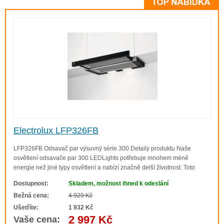
Electrolux LFP326FB
LFP326FB Odsavač par výsuvný série 300 Detaily produktu Naše
osvětlení odsavače par 300 LEDLights potřebuje mnohem méně
energie než jiné typy osvětlení a nabízí značně delší životnost. Toto
osvětlení je účinné a praktické a zajišťuje výjimečnou viditelnost pro
Dostupnost:
Skladem, možnost ihned k odeslání
Výsuvné odsavače par
všechny vaše požadavky při vařen..
Bežná cena:
4 929 Kč
Výsuvný odsavač par se skrývá ve skříňce nad
Ušetříte:
1 932 Kč
varnou deskou a je viditelný pouze při používání.
2 997 Kč
Vaše cena:
Po skončení vaření ho jednoduše zasuňte zpět.