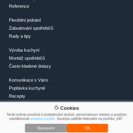
Reference
Flexibilní jednání
Zabudování spotřebičů
Rady a tipy
Výroba kuchyní
Montáž spotřebičů
Často kladené dotazy
Komunikace s Vámi
Poptávka kuchyně
Recepty
Cookies
Tento eshop používá k poskytování služeb, personalizaci reklam a analýze
návštěvnosti
soubory cookie
. Souhlas udělíte kliknutím na políčko „OK“.
© 2007-2026 2Traders CZ s.r.o.
Nastavení
OK