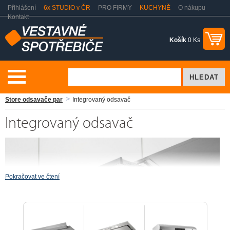
Přihlášení
6x STUDIO v ČR
PRO FIRMY
KUCHYNĚ
O nákupu
Kontakt
Košík
0 Ks
Vaření a pečení
Odsavače par - digestoře
Electrolux Brand
Store odsavače par
Integrovaný odsavač
Integrovaný odsavač
Pokračovat ve čtení