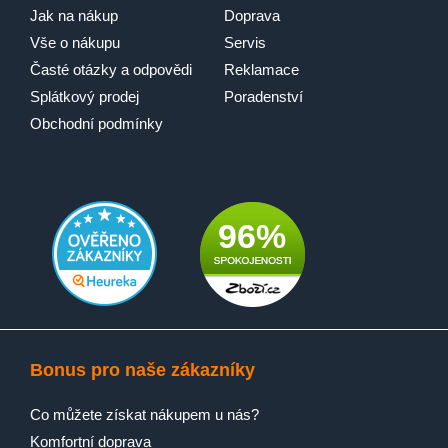
Jak na nákup
Doprava
Vše o nákupu
Servis
Časté otázky a odpovědi
Reklamace
Splátkový prodej
Poradenství
Obchodní podmínky
96%
Dlouhá životnost a skvělé osvětlení – s
LEDlights budete mít při vaření jasno
Užijte si při vaření špičkové osvětlení. Naše
Bonus pro naše zákazníky
osvětlení LEDlights spotřebovává mnohem méně
energie než jiné typy osvětlení a zajišťuje v kuchyni
Co můžete získat nákupem u nás?
vynikající světelné podmínky. Budete díky němu
vařit rychleji a s větší jistotou.
Komfortní doprava