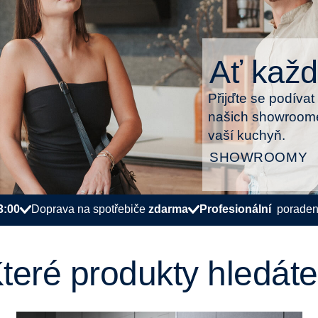
Ať každ
Přijďte se podíva
našich showroome
vaší kuchyň.
SHOWROOMY
3:00
Doprava na spotřebiče
zdarma
Profesionální
poraden
teré produkty hledát