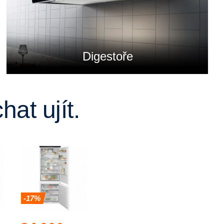
Digestoře
at ujít.