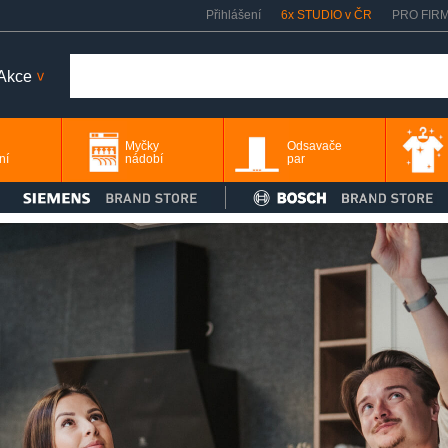
Přihlášení
6x STUDIO v ČR
PRO FIR
Akce
>
Myčky
Odsavače
ní
nádobí
par