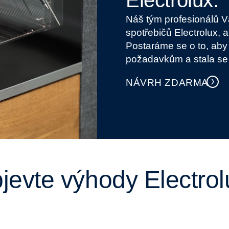
Electrolux.
Náš tým profesionálů 
spotřebičů Electrolux,
Postaráme se o to, ab
požadavkům a stala se
NÁVRH ZDARMA
jevte výhody Electrol