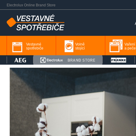
Electrolux Online Brand Store
Vestavné
Volně
Vaření
spotřebiče
stojící
a peče