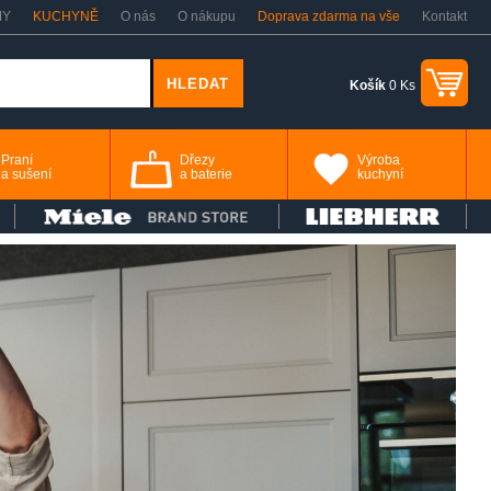
MY
KUCHYNĚ
O nás
O nákupu
Doprava zdarma na vše
Kontakt
Košík
0 Ks
Praní
Dřezy
Výroba
a sušení
a baterie
kuchyní