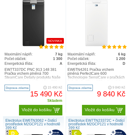
PerfectCare 700
NOVINKA
Maximální náplň:
7 kg
Maximální náplň:
6 kg
Počet otáček:
1 300
Počet otáček:
1 200
Energetická třída:
A
Energetická třída:
D
EW7T337DC PNC 913 148 381
EW6TN4261 Pračka vrchem
Pračka vrchem plněná 700
plněná PerfectCare 600
SteamCare Detaily produktu Naše
Technologie SensiCare v pračkách
vrchem plněná pračka série 700 s
řady PerfectCare 600 automaticky
technologií SteamCare sníží ..
nastaví délku praní, spotřebu vod..
15 490 Kč
9 840 Kč
Doprava zdarma
Doprava zdarma
15 490 Kč
9 840 Kč
Skladem
Vložit do košíku
Vložit do košíku
Electrolux EW6TN3062 + čistící
Electrolux EW7TN23372C + čistící
prostředek M2GCP121 v hodnotě
prostředek M2GCP121 v hodnotě
399 Kč
399 Kč