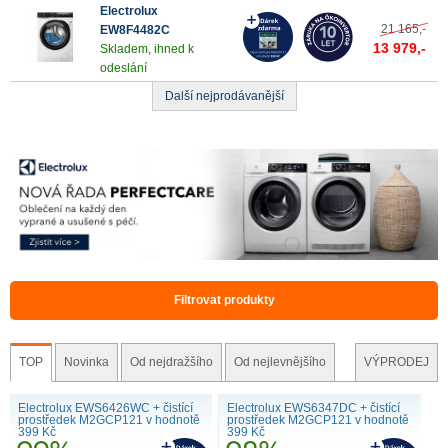
Electrolux
21 165,-
EW8F4482C
13 979,-
Skladem, ihned k
odeslání
Další nejprodávanější
Pračky hluboké předem plněné
Filtrovat produkty
TOP
Novinka
Od nejdražšího
Od nejlevnějšího
VÝPRODEJ
Electrolux EWS6426WC + čistící
Electrolux EWS6347DC + čistící
prostředek M2GCP121 v hodnotě
prostředek M2GCP121 v hodnotě
399 Kč
399 Kč