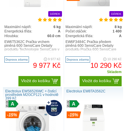
DÁREK
DÁREK
Maximální náplň:
6 kg
Maximální náplň:
8 kg
Energetická třída:
A
Počet otáček:
1 400
Hloubka:
60.0 cm
Energetická třída:
A
EW6T5362C Pračka vrchem
EW6F3484C Pračka předem
plněná 600 SensiCare Detaily
plněná 600 SensiCare Detaily
produktu Technologie SensiCare v
produktu Pračka 600 SensiCare
pračkách řady PerfectCare 600
zjistí množství náplně, upraví čas,
automaticky nastaví délku pra..
množství vody a energie ..
9 977 Kč
10 290 Kč
Doprava zdarma
Doprava zdarma
9 977 Kč
10 290 Kč
Skladem
Vložit do košíku
Vložit do košíku
Nové ikony výkonu praček
A)
Nový QR kód k naskenování pomocí chytrého telefonu
Electrolux EWS6526WC + čistící
Electrolux EW8TA3562C
prostředek M2GCP121 v hodnotě
B)
Třída energetické účinnosti
399 Kč
C)
Vážená spotřeba energie na 100 cyklů
D)
Jmenovitá kapacita programu Eco
-15%
-15%
E)
Třída účinnosti odstředění
F)
Doba trvání programu Eco
G)
Vážená spotřeba vody na cyklus