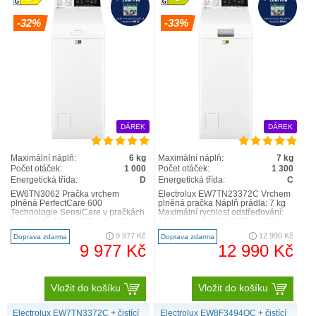
-32%
-33%
SensiCare
DÁREK
DÁREK
Maximální náplň:
6 kg
Maximální náplň:
7 kg
Počet otáček:
1 000
Počet otáček:
1 300
Energetická třída:
D
Energetická třída:
C
EW6TN3062 Pračka vrchem
Electrolux EW7TN23372C Vrchem
plněná PerfectCare 600
plněná pračka Náplň prádla: 7 kg
Technologie SensiCare v pračkách
Maximální rychlost odstřeďování:
řady PerfectCare 600 automaticky
1300 ot./min. Velký LCD grafický
nastaví délku praní, spotřebu vod..
displej ..
9 977 Kč
12 990 Kč
Doprava zdarma
Doprava zdarma
9 977 Kč
12 990 Kč
Vložit do košíku
Vložit do košíku
Electrolux EW7TN3372C + čistící
Electrolux EW8F3494QC + čistící