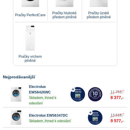
Pračky
Prohlédněte si nabídku našich spotřebičů a vyberte
Pračky hluboké
Pračky úzské
Pračky PerfectCare
si pračku, která vám bude nejlépe vyhovovat.
předem plněné
předem plněné
Udržujte své oblečení dlouho jako nové s pračkami
Electrolux.
Pračky vrchem
plněné
Nejprodávanější
Electrolux
11 753,-
EWS6426WC
8 377,-
Skladem, ihned k
odeslání
13 518,-
Electrolux EWS6347DC
9 577,-
Skladem, ihned k odeslání