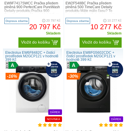
EW9F7417SWCC Pračka předem
EW2F548BC Pračka předem
plněná 900 PerfectCare PureWash
plněná 500 TimeCare Detaily
Detaily produktu Pračka 900
produktu Máte málo času? To
PureWash se může pochlubit těmi
nevadí. Když potřebujete rychle
nejpokročilejšími techno..
vyprat, TimeManager® vám kryje ..
20 797 Kč
10 277 Kč
Doprava zdarma
Doprava zdarma
20 797 Kč
10 277 Kč
Skladem
Skladem
Vložit do košíku
Vložit do košíku
Electrolux EW6F8482C + čistící
Electrolux EW8FG5602CDC +
prostředek M2GCP121 v hodnotě
čistící prostředek M2GCP121 v
399 Kč
hodnotě 399 Kč
-16%
-30%
DÁREK
NOVINKA
DÁREK
Objem pračky