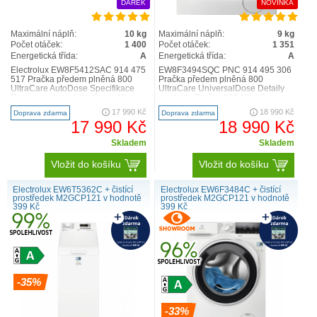
specifické technologie. Mezi ty patří invertorové motory,
DÁREK
NOVINKA
funkce ECO či technologie SensiCare.
Maximální náplň:
10 kg
Maximální náplň:
9 kg
Počet otáček:
1 400
Počet otáček:
1 351
Energetická třída:
A
Energetická třída:
A
Electrolux EW8F5412SAC 914 475
EW8F3494SQC PNC 914 495 306
517 Pračka předem plněná 800
Pračka předem plněná 800
UltraCare AutoDose Specifikace
UltraCare UniversalDose Detaily
Prací programy: UltraQuick 49 min.,
produktu Pračka 800 UltraCare
bavlna , synt..
zaručeně vypere každé vlákno ..
17 990 Kč
18 990 Kč
Doprava zdarma
Doprava zdarma
17 990 Kč
18 990 Kč
Skladem
Skladem
Vložit do košíku
Vložit do košíku
Electrolux EW6T5362C + čistící
Electrolux EW6F3484C + čistící
prostředek M2GCP121 v hodnotě
prostředek M2GCP121 v hodnotě
399 Kč
399 Kč
-35%
-33%