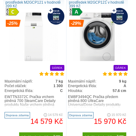
prostředek M2GCP121 v hodnotě
prostředek M2GCP121 v hodnotě
399 Kč
399 Kč
SteamCare
-25%
-29%
DÁREK
DÁREK
Maximální náplň:
7 kg
Maximální náplň:
9 kg
Počet otáček:
1 300
Energetická třída:
A
Energetická třída:
C
Hloubka:
57.6 cm
EW7TN3372C Pračka vrchem
EW8F3494QC Pračka předem
plněná 700 SteamCare Detaily
plněná 800 UltraCare
produktu Naše vrchem plněná
UniversalDose Detaily produktu
pračka série 700 s technologií
Pračka 800 UltraCare zaručeně
SteamCare sníží pomačkání
vypere každé vlákno vašeho
14 579 Kč
15 970 Kč
Doprava zdarma
Doprava zdarma
prádla..
oblečení...
14 579 Kč
15 970 Kč