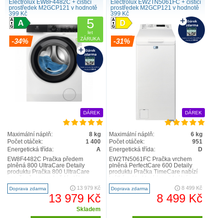
Electrolux EW8F4482C + čistící
Electrolux EW2TN5061FC + čistící
prostředek M2GCP121 v hodnotě
prostředek M2GCP121 v hodnotě
399 Kč
399 Kč
5
let
ZÁRUKA
-34%
-31%
Pračky vrchem plněné
DÁREK
DÁREK
Maximální náplň:
8 kg
Maximální náplň:
6 kg
Počet otáček:
1 400
Počet otáček:
951
Energetická třída:
A
Energetická třída:
D
EW8F4482C Pračka předem
EW2TN5061FC Pračka vrchem
plněná 800 UltraCare Detaily
plněná PerfectCare 600 Detaily
produktu Pračka 800 UltraCare
produktu Pračka TimeCare nabízí
zaručeně vypere každé vlákno
krátké cykly, které jsou ideální pro
vašeho oblečení. Díky předmíchá..
každodenní praní, m..
13 979 Kč
8 499 Kč
Doprava zdarma
Doprava zdarma
13 979 Kč
8 499 Kč
Skladem