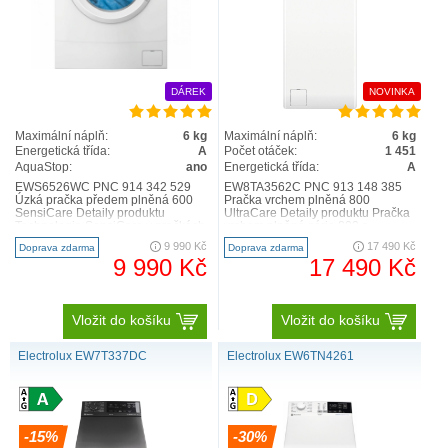
H)
Emise hluku
Pračky PerfectCare
Zářivé barvy bez blednutí, svetry, které si drží tvar, a
DÁREK
NOVINKA
jemné prádlo, jež stále vypadá jako v den, kdy jste
ho koupili.
Maximální náplň:
6 kg
Maximální náplň:
6 kg
Energetická třída:
A
Počet otáček:
1 451
AquaStop:
ano
Energetická třída:
A
EWS6526WC PNC 914 342 529
EW8TA3562C PNC 913 148 385
Úzká pračka předem plněná 600
Pračka vrchem plněná 800
SensiCare Detaily produktu
UltraCare Detaily produktu Pračka
Technologie SensiCare v pračkách
vrchem plněná série 800 s
série SensiCare 600 automa..
technologií UltraCare smíchá pra..
9 990 Kč
17 490 Kč
Doprava zdarma
Doprava zdarma
9 990 Kč
17 490 Kč
Vložit do košíku
Vložit do košíku
Electrolux EW7T337DC
Electrolux EW6TN4261
-15%
-30%