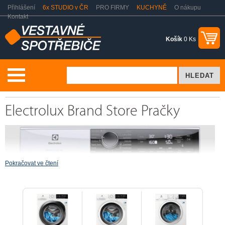
Přihlášení
6x STUDIO v ČR
PRO FIRMY
KUCHYNĚ
O nákupu
Kontakt
Košík
0 Ks
Praní a sušení
Electrolux Brand Store Pračky
Electrolux Brand Store Pračky
Pokračovat ve čtení