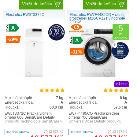
Vložit do košíku
Vložit do košíku
Electrolux EW6T3372C
Electrolux EW7F4485CQ + čistící
prostředek M2GCP121 v hodnotě
399 Kč
5
let
ZÁRUKA
-29%
-31%
Vestavné pračky
DÁREK
Maximální náplň:
7 kg
Maximální náplň:
8 kg
Energetická třída:
A
Energetická třída:
A
Hloubka:
60.0 cm
Hloubka:
57.6 cm
EW6T3372C Pračka vrchem
EW7F4485CQ Pračka předem
plněná 600 SensiCare Detaily
plněná 700 SteamCare
produktu Technologie SensiCare v
UniversalDose Detaily produktu
pračkách řady PerfectCare 600
Pračka SteamCare rychle osvěží i
automaticky nastaví délku p..
jemné prádlo, které nepotřebuje j..
12 577 Kč
13 377 Kč
Doprava zdarma
Doprava zdarma