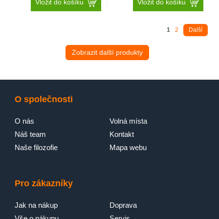
Vložit do košíku
Vložit do košíku
1
2
Další
PerfectCare 600
Zobrazit další produkty
O společnosti
O nás
Volná místa
Náš team
Kontakt
Naše filozofie
Mapa webu
Pro zákazníky
Jak na nákup
Doprava
Vše o nákupu
Servis