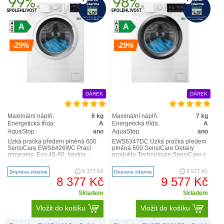
-29%
-29%
Pračky úzké předem plněné
DÁREK
DÁREK
Maximální náplň:
6 kg
Maximální náplň:
7 kg
Energetická třída:
A
Energetická třída:
A
AquaStop:
ano
AquaStop:
ano
Úzká pračka předem plněná 600
EWS6347DC Úzká pračka předem
SensiCare EWS6426WC Prací
plněná 600 SensiCare Detaily
programy: Eco 40-60, bavlna ,
produktu Technologie SensiCare v
syntetika, jemné prádlo, rychlý 14
pračkách série SensiCare 600
minut, máchání , odstřeď..
automaticky nastaví dél..
8 377 Kč
9 577 Kč
Doprava zdarma
Doprava zdarma
8 377 Kč
9 577 Kč
Skladem
Skladem
Vložit do košíku
Vložit do košíku