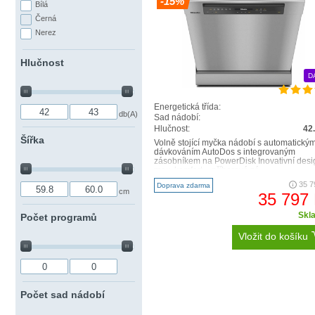
Automatické dávk
-15%
Bílá
Černá
Excelentní výsledky:
AutoD
Nerez
práškový granulát se tak st
okamžiku. Užívejte si tu sv
Hlučnost
tato první autonomní myčka 
D
Energetická třída:
db(A)
Sad nádobí:
Hlučnost:
42
Šířka
Volně stojící myčka nádobí s automatický
dávkováním AutoDos s integrovaným
zásobníkem na PowerDisk Inovativní desi
max. komfort – příborová zá..
35 7
Doprava zdarma
cm
35 797
Skl
Počet programů
Vložit do košíku
Počet sad nádobí