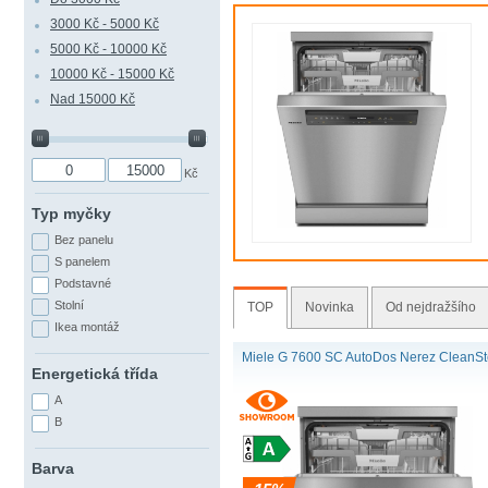
3000 Kč - 5000 Kč
5000 Kč - 10000 Kč
10000 Kč - 15000 Kč
Nad 15000 Kč
Kč
Typ myčky
Bez panelu
S panelem
Podstavné
Stolní
TOP
Novinka
Od nejdražšího
Ikea montáž
Miele G 7600 SC AutoDos Nerez CleanSt
Energetická třída
A
B
Světová novinka
: Aut
Barva