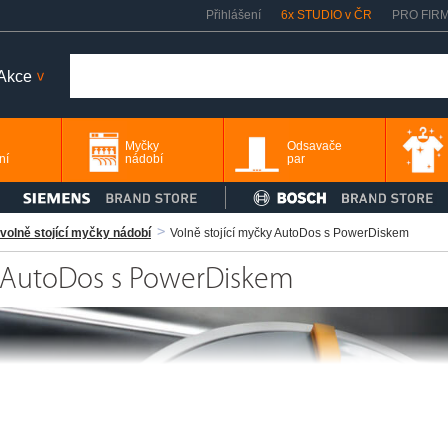
Přihlášení
6x STUDIO v ČR
PRO FIR
Akce
>
Myčky
Odsavače
ní
nádobí
par
volně stojící myčky nádobí
Volně stojící myčky AutoDos s PowerDiskem
y AutoDos s PowerDiskem