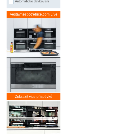
Automatické dávkování
Vestavnespotrebice.com Live
Zobrazit více příspěvků