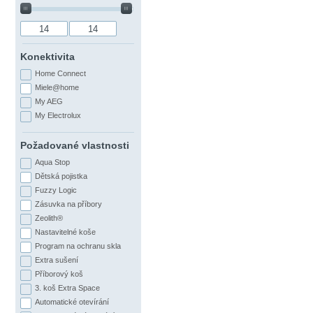
Konektivita
Home Connect
Miele@home
My AEG
My Electrolux
Požadované vlastnosti
Aqua Stop
Dětská pojistka
Fuzzy Logic
Zásuvka na příbory
Zeolith®
Nastavitelné koše
Program na ochranu skla
Extra sušení
Příborový koš
3. koš Extra Space
Automatické otevírání