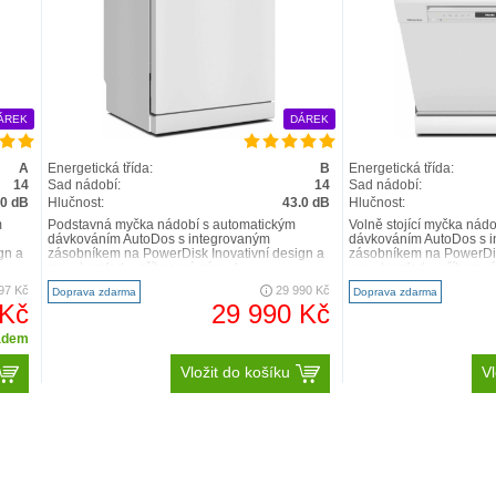
ování pro excelentní výsledky
os
je první automatické dávkování na světe s integ
ávají dokonale sladěným systémem – dávkování probíh
obodu: jeden
PowerDisk
vystačí průměrně na
20 mycích 
automaticky pomocí funkce
AutoStart
.
ÁREK
DÁREK
A
Energetická třída:
B
Energetická třída:
14
Sad nádobí:
14
Sad nádobí:
.0 dB
Hlučnost:
43.0 dB
Hlučnost:
m
Podstavná myčka nádobí s automatickým
Volně stojící myčka nád
dávkováním AutoDos s integrovaným
dávkováním AutoDos s 
gn a
zásobníkem na PowerDisk Inovativní design a
zásobníkem na PowerDis
max. komfort – příborová zásuvk..
max. komfort – příborová
97 Kč
29 990 Kč
Doprava zdarma
Doprava zdarma
 Kč
29 990 Kč
adem
Vložit do košíku
Vl