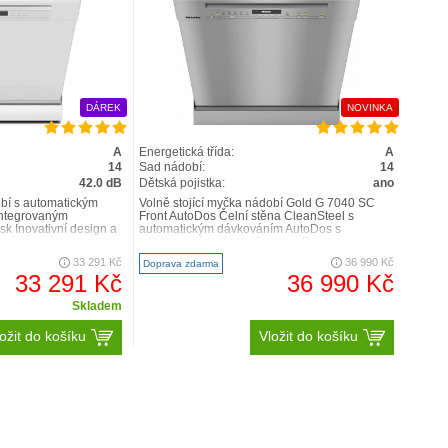
rovaným
PowerDiskem2
. Myčky nádobí a exkluzivní
á v závislosti na programu a v optimálním časovém
cyklů1
. Stačí jednou naprogramovat – poté již myje
DÁREK
NOVINKA
A
Energetická třída:
A
14
Sad nádobí:
14
42.0 dB
Dětská pojistka:
ano
obí s automatickým
Volně stojící myčka nádobí Gold G 7040 SC
integrovaným
Front AutoDos Čelní stěna CleanSteel s
k Inovativní design a
automatickým dávkováním AutoDos s
 zá..
integrovaným zásobníkem na Pow..
33 291 Kč
36 990 Kč
Doprava zdarma
33 291 Kč
36 990 Kč
Skladem
ožit do košíku
Vložit do košíku