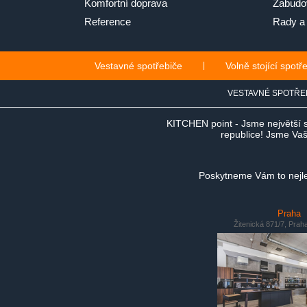
Komfortní doprava
Zabudov
Reference
Rady a 
Vestavné spotřebiče
|
Volně stojící spotř
VESTAVNÉ SPOTŘE
KITCHEN point - Jsme největší 
republice! Jsme Vaši
Poskytneme Vám to nejlep
Praha
Žitenická 871/7, Prah