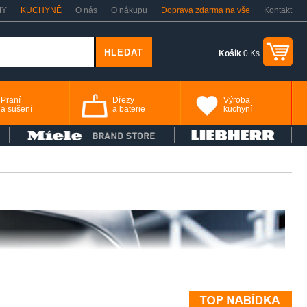
MY
KUCHYNĚ
O nás
O nákupu
Doprava zdarma na vše
Kontakt
Košík
0 Ks
Praní
Dřezy
Výroba
a sušení
a baterie
kuchyní