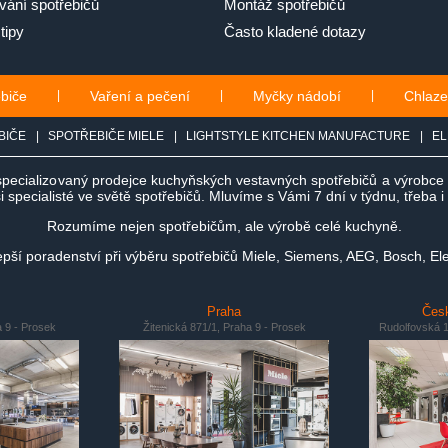
ání spotřebičů
Montáž spotřebičů
tipy
Často kladené dotazy
ebiče
|
Vaření a pečení
|
Myčky nádobí
|
Chlaze
BIČE
|
SPOTŘEBIČE MIELE
|
LIGHTSTYLE KITCHEN MANUFACTURE
|
EL
specializovaný prodejce kuchyňských vestavných spotřebičů a výrobc
 specialisté ve světě spotřebičů. Mluvíme s Vámi 7 dní v týdnu, třeba 
Rozumíme nejen spotřebičům, ale výrobě celé kuchyně.
ší poradenství při výběru spotřebičů Miele, Siemens, AEG, Bosch, Ele
Praha
Česk
a 9 - Prosek
Žitenická 871/1, Praha 9 - Prosek
Rudolfovská 1