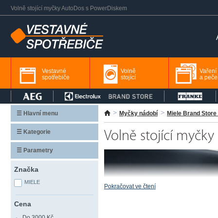
Volně stojící myčky AutoDos s PowerDiskem
Vestavné
Volně
Vaření
spotřebiče
stojící
a peče
☰ Hlavní menu
Myčky nádobí
Miele Brand Store 
☰ Kategorie
Volně stojící myčk
☰ Parametry
Značka
MIELE
Pokračovat ve čtení
Cena
Do 3000 Kč