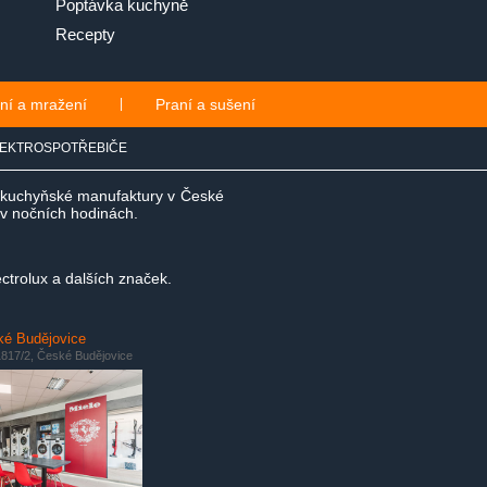
Poptávka kuchyně
Recepty
ní a mražení
|
Praní a sušení
EKTROSPOTŘEBIČE
e kuchyňské manufaktury v České
i v nočních hodinách.
ctrolux a dalších značek.
é Budějovice
817/2, České Budějovice