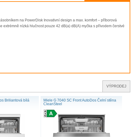
ásobníkem na PowerDisk Inovativní design a max. komfort – příborová
 extrémně nízká hlučnost pouze 42 dB(a) dB(A) myčka s přívodem čerstvé
VÝPRODEJ
 Briliantová bílá
Miele G 7040 SC Front AutoDos Čelní stěna
CleanSteel