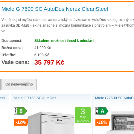
Miele G 7600 SC AutoDos Nerez CleanSteel
Volně stojící myčka nádobí s automatickým dávkováním AutoDos s integrovaným z
zásuvka 3D-MultiFlex nejsnadnější možná komunikace s přístrojem – Miele@home
vo..
Dostupnost:
Skladem, možnost ihned k odeslání
Bežná cena:
41 990 Kč
Ušetříte:
6 193 Kč
35 797 Kč
Vaše cena:
Od nejlevnějšího
eel
Miele G 7130 SC AutoDos
Miele G 7600 SC AutoDos
3
roky
ZÁRUKA
-12%
-10%
oDos s PowerDiskem