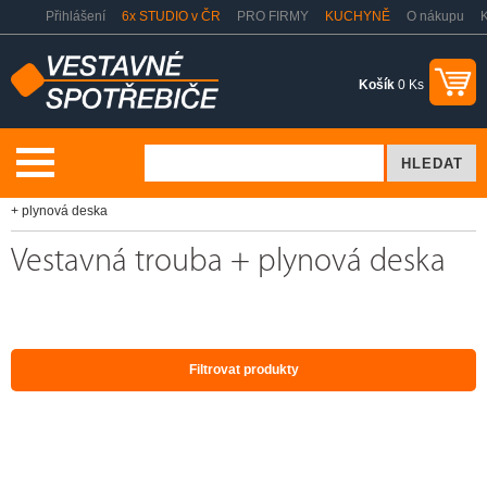
Přihlášení
6x STUDIO v ČR
PRO FIRMY
KUCHYNĚ
O nákupu
K
Košík
0 Ks
Vaření a pečení
Vestavná trouba + varná deska
Vestavná trouba
+ plynová deska
Vestavná trouba + plynová deska
Filtrovat produkty