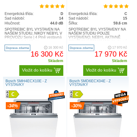
Energetická třída:
D
Energetická třída:
C
Sad nádobí:
14
Sad nádobí:
15
Hlučnost:
44.0 dB
Šířka:
59.6 cm
SPOTŘEBIČ BYL VYSTAVEN NA
SPOTŘEBIČ BYL VYSTAVENÝ NA
NAŠEM STUDIU, NIKDY NEBYL V
NAŠEM STUDIU POUZE
PROVOZU Serie | 4 Plně vestavná
VYSTAVENO, NEBYL AKTIVNĚ
myčka nádobí 60 cm
POUŽÍVANÝ EEM69410L Vestavná
SGV4HCX48E Technická
myčka nádobí 60 cm série 700
16 300 Kč
17 970 Kč
Doprava zdarma
Doprava zdarma
specifikace V..
MaxiFlex FLE..
16 300 Kč
17 970 Kč
Skladem
Skladem
Vložit do košíku
Vložit do košíku
Bosch SMH4ECX10E - Z
Bosch SMD6ECX04E - Z
VÝSTAVKY
VÝSTAVKY
-34%
-30%