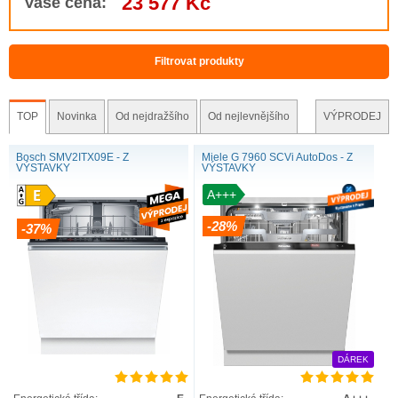
23 577 Kč
Vaše cena:
Filtrovat produkty
TOP
Novinka
Od nejdražšího
Od nejlevnějšího
VÝPRODEJ
Bosch SMV2ITX09E - Z
Miele G 7960 SCVi AutoDos - Z
VÝSTAVKY
VÝSTAVKY
A+++
-28%
-37%
DÁREK