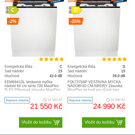
-2%
-25%
Energetická třída:
C
Energetická třída:
D
Sad nádobí:
15
Sad nádobí:
15
Hlučnost:
42.0 dB
Hlučnost:
39.0 dB
EEM69410L Vestavná myčka
FSK73768P VESTAVNÁ MYČKA
nádobí 60 cm série 700 MaxiFlex
NÁDOBÍ 60 CM AIRDRY Zásuvka
FLEX Příborová zásuvka MaxiFlex
MaxiFlex se hodí pro různé typy
vám umožní popustit uzdu
kuchyňského náčiní. Od několika
kreativitě a používat v kuchyni ..
souprav příborů až po nesklad..
21 550 Kč
24 990 Kč
Doprava zdarma
Doprava zdarma
21 550 Kč
24 990 Kč
Vložit do košíku
Vložit do košíku