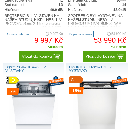
Energetická třída:
E
Energetická třída:
A+++
Sad nádobí:
13
Sad nádobí:
14
Hlučnost:
46.0 dB
Hlučnost:
42.0 dB
SPOTŘEBIČ BYL VYSTAVEN NA
SPOTŘEBIČ BYL VYSTAVEN NA
NAŠEM STUDIU, NIKDY NEBYL V
NAŠEM STUDIU, NEBYL V
PROVOZU Serie 2, Plně vestavná
PROVOZU POTVRDÍME STAV A
myčka nádobí, 60 cm SMV2ITX09E
DOSTUPNOST PO OBJEDNÁNÍ
Výkon a spotřeba třída e..
Plně vestavná myčka nádobí -
9 997 Kč
53 990 Kč
Doprava zdarma
Doprava zdarma
všeuměl Miele d..
9 997 Kč
53 990 Kč
Skladem
Skladem
Vložit do košíku
Vložit do košíku
Bosch SGV4HCX48E - Z
Electrolux EEM69410L - Z
VÝSTAVKY
VÝSTAVKY
C
-18%
-7%