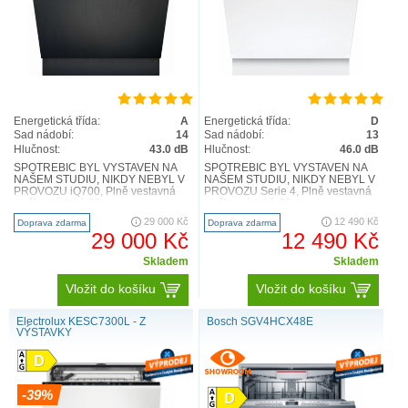
Energetická třída:
A
Energetická třída:
D
Sad nádobí:
14
Sad nádobí:
13
Hlučnost:
43.0 dB
Hlučnost:
46.0 dB
SPOTŘEBIČ BYL VYSTAVEN NA
SPOTŘEBIČ BYL VYSTAVEN NA
NAŠEM STUDIU, NIKDY NEBYL V
NAŠEM STUDIU, NIKDY NEBYL V
PROVOZU iQ700, Plně vestavná
PROVOZU Serie 4, Plně vestavná
myčka nádobí, 60 cm
myčka nádobí, 60 cm
SN87TX00CE Výkon a spotřeba
SMV4EVX04E Výkon a spotřeba
29 000 Kč
12 490 Kč
Doprava zdarma
Doprava zdarma
třída e..
třída e..
29 000 Kč
12 490 Kč
Skladem
Skladem
Vložit do košíku
Vložit do košíku
Electrolux KESC7300L - Z
Bosch SGV4HCX48E
VÝSTAVKY
-39%