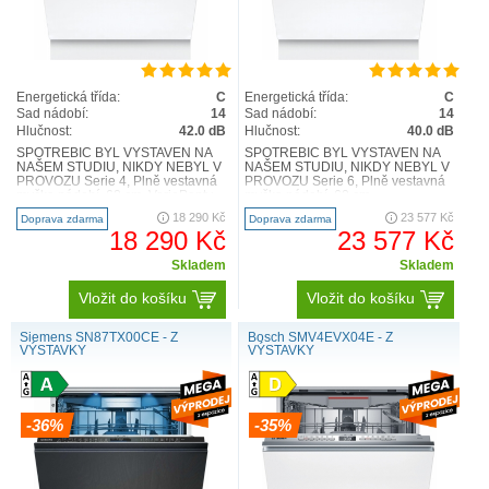
Energetická třída:
C
Energetická třída:
C
Sad nádobí:
14
Sad nádobí:
14
Hlučnost:
42.0 dB
Hlučnost:
40.0 dB
SPOTŘEBIČ BYL VYSTAVEN NA
SPOTŘEBIČ BYL VYSTAVEN NA
NAŠEM STUDIU, NIKDY NEBYL V
NAŠEM STUDIU, NIKDY NEBYL V
PROVOZU Serie 4, Plně vestavná
PROVOZU Serie 6, Plně vestavná
myčka nádobí, 60 cm, VarioPanty
myčka nádobí, 60 cm
SMH4ECX10E Výkon a spotř..
SMD6ECX04E Výkon a spotřeba
18 290 Kč
23 577 Kč
Doprava zdarma
Doprava zdarma
třída..
18 290 Kč
23 577 Kč
Skladem
Skladem
Vložit do košíku
Vložit do košíku
Siemens SN87TX00CE - Z
Bosch SMV4EVX04E - Z
VÝSTAVKY
VÝSTAVKY
-36%
-35%