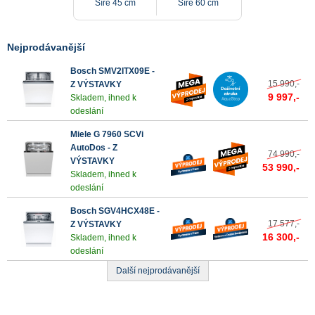
Šíře 45 cm
Šíře 60 cm
Nejprodávanější
Bosch SMV2ITX09E -
15 990,-
Z VÝSTAVKY
9 997,-
Skladem, ihned k
odeslání
Miele G 7960 SCVi
AutoDos - Z
74 990,-
VÝSTAVKY
53 990,-
Skladem, ihned k
odeslání
Bosch SGV4HCX48E -
17 577,-
Z VÝSTAVKY
16 300,-
Skladem, ihned k
odeslání
Další nejprodávanější