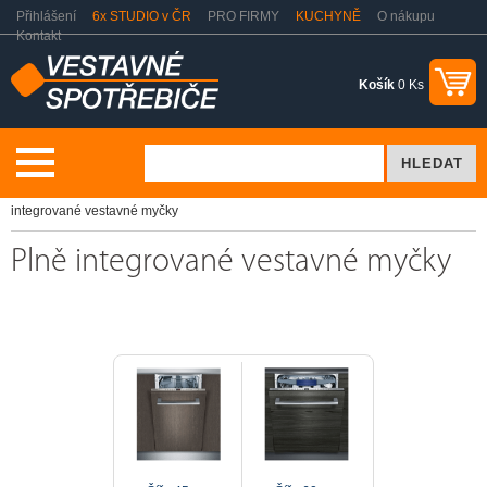
Přihlášení
6x STUDIO v ČR
PRO FIRMY
KUCHYNĚ
O nákupu
Kontakt
Košík
0 Ks
Myčky nádobí
Myčky nádobí - výprodej ze studia
Plně
integrované vestavné myčky
Plně integrované vestavné myčky