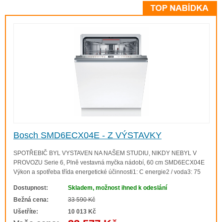
Bosch SMD6ECX04E - Z VÝSTAVKY
SPOTŘEBIČ BYL VYSTAVEN NA NAŠEM STUDIU, NIKDY NEBYL V
PROVOZU Serie 6, Plně vestavná myčka nádobí, 60 cm SMD6ECX04E
Výkon a spotřeba třída energetické účinnosti1: C energie2 / voda3: 75
kWh / 9 l kapacita: 14 sad nádobí doba trvání programu4: 3:20 h:min
Dostupnost:
Skladem, možnost ihned k odeslání
hladina hluku: 40 dB(A) re 1 p..
Bežná cena:
33 590 Kč
Ušetříte:
10 013 Kč