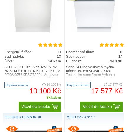
Energetická třída:
D
Energetická třída:
D
Sad nádobí:
13
Sad nádobí:
14
Šířka:
59.6 cm
Hlučnost:
44.0 dB
SPOTŘEBIČ BYL VYSTAVEN NA
Serie | 4 Plně vestavná myčka
NAŠEM STUDIU, NIKDY NEBYL V
nádobí 60 cm SGV4HCX48E
PROVOZU KESC7300L Vestavná
Technická specifikace Výkon a
myčka nádobí 60 cm série 600
spotřeba třída energetické
SatelliteClean Detaily produktu ..
účinnosti1: D energie2 / vo..
10 100 Kč
17 577 Kč
Doprava zdarma
Doprava zdarma
10 100 Kč
17 577 Kč
Skladem
Vložit do košíku
Vložit do košíku
Electrolux EEM69410L
AEG FSK73767P