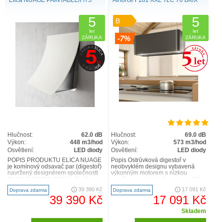
Elica NUAGE PAINTABLE/F/75
Airforce F181 XXL TLC 70 BK/X
5
5
B
let
let
-7%
ZÁRUKA
ZÁRUKA
Hlučnost:
62.0 dB
Hlučnost:
69.0 dB
Výkon:
448 m3/hod
Výkon:
573 m3/hod
Osvětlení:
LED diody
Osvětlení:
LED diody
POPIS PRODUKTU ELICA NUAGE
Popis Ostrůvková digestoř v
je komínový odsavač par (digestoř)
neobvyklém designu vybavená
navržený designérem společnosti
výkonným motorem s nízkou
ELICA FABRIZIO CRISA. ELICA
spotřebou elektrické energie. TIP:
NUAGE je vyroben z nerezo..
digestoř lze bezdrátově prop..
39 390 Kč
17 091 Kč
Doprava zdarma
Doprava zdarma
39 390 Kč
17 091 Kč
Skladem