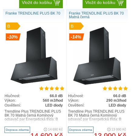
Vložit do košíku
Vložit do košíku
Franke TRENDLINE PLUS BK 70
Franke TRENDLINE PLUS BK 70
Matná černá
B
B
-10%
-14%
Hlučnost:
66.0 dB
Hlučnost:
66.0 dB
Výkon:
560 m3/hod
Výkon:
290 m3/hod
Osvětlení:
LED diody
Osvětlení:
LED diody
Trendline Plus TRENDLINE PLUS
Trendline Plus TRENDLINE PLUS
BK 70 Matná černá Komínový
BK 70 Matná černá Komínový
odsavač par Energetická třída: B
odsavač par Energetická třída: B
Montážní šířka: 70 cm Provedení:
Montážní šířka: 70 cm Provedení:
Černá mat Tlačítkové..
Černá mat Ovládání p..
14 690 Kč
13 990 Kč
Doprava zdarma
Doprava zdarma
14 690 Kč
13 990 Kč