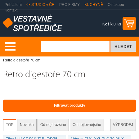
Přihlášení
6x STUDIO v ČR
PRO FIRMY
KUCHYNĚ
O nákupu
Kontakt
Košík
0 Ks
Vaření a pečení
Odsavače par - digestoře
Retro digestoře
Retro digestoře 70 cm
Retro digestoře 70 cm
Filtrovat produkty
TOP
Novinka
Od nejdražšího
Od nejlevnějšího
VÝPRODEJ