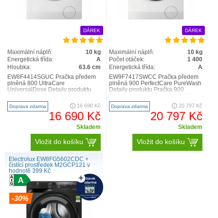
DÁREK
DÁREK
Maximální náplň:
10 kg
Maximální náplň:
10 kg
Energetická třída:
A
Počet otáček:
1 400
Hloubka:
63.6 cm
Energetická třída:
A
SensiCare
EW8F4414SGUC Pračka předem
EW9F7417SWCC Pračka předem
plněná 800 UltraCare
plněná 900 PerfectCare PureWash
UniversalDose Detaily produktu
Detaily produktu Pračka 900
Pračka 800 UltraCare zaručeně
PureWash se může pochlubit těmi
vypere každé vlákno vašeho
nejpokročilejšími techno..
16 690 Kč
20 797 Kč
Doprava zdarma
Doprava zdarma
oblečení...
16 690 Kč
20 797 Kč
Skladem
Skladem
Vložit do košíku
Vložit do košíku
Electrolux EW8FG5602CDC +
čistící prostředek M2GCP121 v
hodnotě 399 Kč
-30%