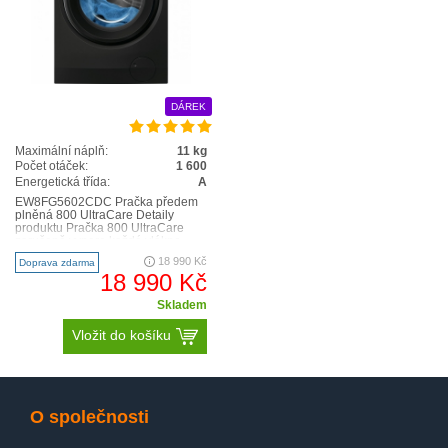
DÁREK
SteamCare
Maximální náplň:
11 kg
Počet otáček:
1 600
Energetická třída:
A
EW8FG5602CDC Pračka předem
plněná 800 UltraCare Detaily
produktu Pračka 800 UltraCare
zaručeně vypere každé vlákno
vašeho oblečení. Díky předmí..
18 990 Kč
Doprava zdarma
18 990 Kč
Skladem
Vložit do košíku
O společnosti