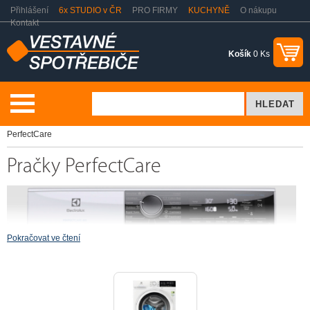
Přihlášení
6x STUDIO v ČR
PRO FIRMY
KUCHYNĚ
O nákupu
Kontakt
Košík
0 Ks
Praní a sušení
Electrolux Brand Store Pračky
Pračky
PerfectCare
Pračky PerfectCare
Pokračovat ve čtení