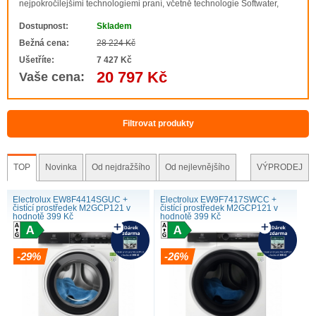
nejpokročilejšími technologiemi praní, včetně technologie Softwater,
která filtruje tvrdou vodu, aby prací prostředky fungovaly co nejlépe.
Dostupnost:
Skladem
Pračka PureWash zaručuje šetrné pr..
Bežná cena:
28 224 Kč
Ušetříte:
7 427 Kč
20 797 Kč
Vaše cena:
PerfectCare 700
Filtrovat produkty
TOP
Novinka
Od nejdražšího
Od nejlevnějšího
VÝPRODEJ
Electrolux EW8F4414SGUC +
Electrolux EW9F7417SWCC +
čistící prostředek M2GCP121 v
čistící prostředek M2GCP121 v
hodnotě 399 Kč
hodnotě 399 Kč
-29%
-26%