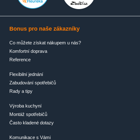
Bonus pro naše zákazníky
SensiCare
Co můžete získat nákupem u nás?
Komfortní doprava
Reference
Flexibilní jednání
Zabudování spotřebičů
Rady a tipy
Každé vlákno oblečení ošetřeno a
chráněno
Výroba kuchyní
Technologie UltraCare smíchá prací prostředek a
Montáž spotřebičů
aviváž s vodou ještě před tím, než doputují do
Často kladené dotazy
bubnu k prádlu. Díky tomu se každému vláknu
dostane té nejlepší péče a ochrany. Výsledkem je
Komunikace s Vámi
hebké, měkké a dokonale čisté oblečení, které si