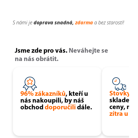
S námi je
doprava
snadná,
zdarma
a bez starostí!
Jsme zde pro vás.
Neváhejte se
na nás obrátit.
Stovky p
96% zákazníků
, kteří u
skladem z
nás nakoupili, by náš
ceny, moh
obchod
doporučili
dále.
zítra u vá