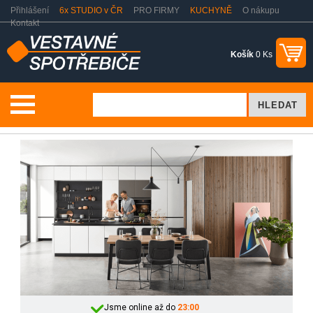
Přihlášení
6x STUDIO v ČR
PRO FIRMY
KUCHYNĚ
O nákupu
Kontakt
Košík
0 Ks
Vše o nákupu
Doprava
Jsme online až do
23:00