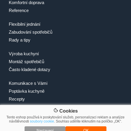
Komfortní doprava
Reference
Flexibilní jednání
Zabudování spotřebičů
Rady a tipy
Výroba kuchyní
Montáž spotřebičů
Často kladené dotazy
Komunikace s Vámi
Poptávka kuchyně
Recepty
Cookies
Tento eshop používá k poskytování služeb, personalizaci reklam a analýze
návštěvnosti
soubory cookie
. Souhlas udělíte kliknutím na políčko „OK“.
© 2007-2026 2Traders CZ s.r.o.
Nastavení
OK