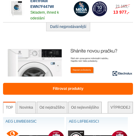
Electrolux
21 165,-
EWN7F447WI
13 977,-
Skladem, ihned k
odeslání
Další nejprodávanější
Filtrovat produkty
TOP
Novinka
Od nejdražšího
Od nejlevnějšího
VÝPRODEJ
AEG L8WBE68SIC
AEG L8FBE48SCI