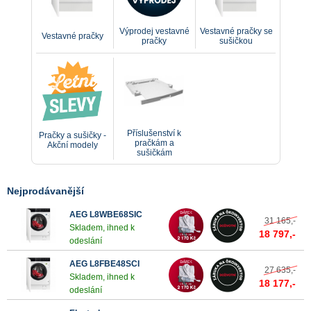
Výprodej vestavné
Vestavné pračky se
Vestavné pračky
pračky
sušičkou
Příslušenství k
Pračky a sušičky -
pračkám a
Akční modely
sušičkám
Nejprodávanější
AEG L8WBE68SIC
31 165,-
Skladem, ihned k
18 797,-
odeslání
AEG L8FBE48SCI
27 635,-
Skladem, ihned k
18 177,-
odeslání