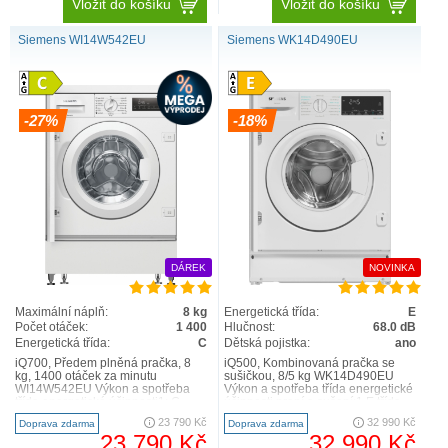
Vložit do košíku
Vložit do košíku
Siemens WI14W542EU
Siemens WK14D490EU
-27%
-18%
DÁREK
NOVINKA
Maximální náplň:
8 kg
Energetická třída:
E
Počet otáček:
1 400
Hlučnost:
68.0 dB
Energetická třída:
C
Dětská pojistka:
ano
iQ700, Předem plněná pračka, 8
iQ500, Kombinovaná pračka se
kg, 1400 otáček za minutu
sušičkou, 8/5 kg WK14D490EU
WI14W542EU Výkon a spotřeba
Výkon a spotřeba třída energetické
třída energetické účinnosti1: C
účinnosti praní a sušení:1 E třída
energie2 / voda3: 62 kWh ..
energetické..
23 790 Kč
32 990 Kč
Doprava zdarma
Doprava zdarma
23 790 Kč
32 990 Kč