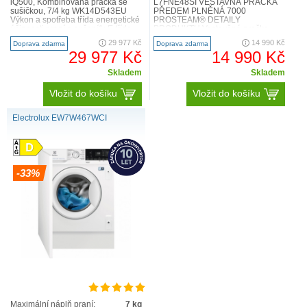
iQ500, Kombinovaná pračka se
L7FNE48SI VESTAVNÁ PRAČKA
sušičkou, 7/4 kg WK14D543EU
PŘEDEM PLNĚNÁ 7000
Výkon a spotřeba třída energetické
PROSTEAM® DETAILY
účinnosti praní a sušení1: E třída
PRODUKTU Vestavěná pračka
energetické úči..
7000 ProSteam®, která je
29 977 Kč
14 990 Kč
Doprava zdarma
Doprava zdarma
integrovaná s ostatními kuchy..
29 977 Kč
14 990 Kč
Skladem
Skladem
Vložit do košíku
Vložit do košíku
Electrolux EW7W467WCI
-33%
Maximální náplň praní:
7 kg