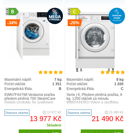
-34%
-26%
Maximální náplň:
7 kg
Maximální náplň:
8 kg
Počet otáček:
1 351
Počet otáček:
1 200
Energetická třída:
B
Energetická třída:
C
EWN7F447WI Vestavná pračka
Serie | 6, Předem plněná pračka, 8
předem plněná 700 SteamCare
kg, 1200 otáček za minutu
Detaily produktu Se systémem
WIW24342EU Výkon a spotřeba
SteamCare v naší vestavěné
třída energetické účinnosti1: C
pračce PerfectCare 700 můžete
energie2 / voda3: 62 ..
13 977 Kč
21 490 Kč
Doprava zdarma
Doprava zdarma
mí..
13 977 Kč
21 490 Kč
Skladem