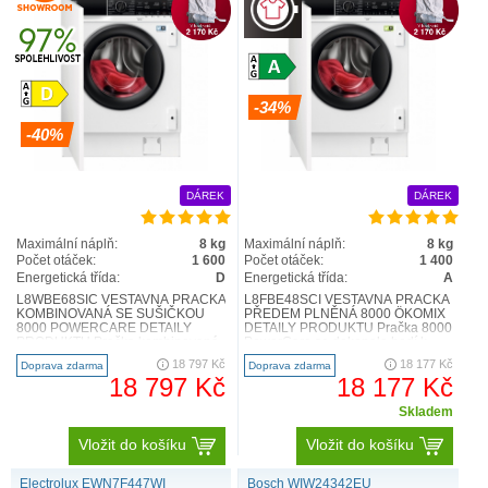
-34%
-40%
DÁREK
DÁREK
Maximální náplň:
8 kg
Maximální náplň:
8 kg
Počet otáček:
1 600
Počet otáček:
1 400
Energetická třída:
D
Energetická třída:
A
L8WBE68SIC VESTAVNÁ PRAČKA
L8FBE48SCI VESTAVNÁ PRAČKA
KOMBINOVANÁ SE SUŠIČKOU
PŘEDEM PLNĚNÁ 8000 ÖKOMIX
8000 POWERCARE DETAILY
DETAILY PRODUKTU Pračka 8000
PRODUKTU Pračka kombinovaná
PowerCare se dokonale hodí k
se sušičkou AEG 8000 PowerCare
ostatním spotřebičům, je méně h..
18 797 Kč
18 177 Kč
Doprava zdarma
Doprava zdarma
využívá te..
18 797 Kč
18 177 Kč
Skladem
Vložit do košíku
Vložit do košíku
Electrolux EWN7F447WI
Bosch WIW24342EU