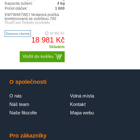
Kapacita sušení:
4 kg
Počet otáček:
1 600
EW7W467WCI Vestavná pračka
kombinovaná se sušičkou 700
DualCare Detaily produktu
Vestavná pračka kombinovaná se
sušičkou Electrolux PerfectCare..
18 981 Kč
Doprava zdarma
18 981 Kč
Skladem
Vložit do košíku
O společnosti
O nás
Volná místa
Náš team
Kontakt
Naše filozofie
Mapa webu
Pro zákazníky