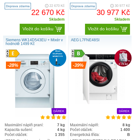
minutu WI14W542EU Výkon a
energetické ú..
22 670 Kč
30 977 Kč
Doprava zdarma
Doprava zdarma
spotř..
22 670 Kč
30 977 Kč
Skladem
Skladem
Vložit do košíku
Vložit do košíku
Siemens WK14D543EU + Mixér v
AEG L7FNE48SI
hodnotě 1499 Kč
-28%
-39%
DÁREK
DÁREK
Maximální náplň praní:
7 kg
Maximální náplň:
8 kg
Kapacita sušení:
4 kg
Počet otáček:
1 400
Počet otáček:
1 355
Energetická třída:
B