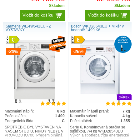
Skladem
Skladem
Vložit do košíku
Vložit do košíku
Siemens WI14W542EU - Z
Bosch WKD28543EU + Mixér v
VÝSTAVKY
hodnotě 1499 Kč
-30%
-26%
DÁREK
Maximální náplň:
8 kg
Maximální náplň praní:
7 kg
Počet otáček:
1 400
Kapacita sušení:
4 kg
Energetická třída:
C
Počet otáček:
1 355
SPOTŘEBIČ BYL VYSTAVEN NA
Serie 6, Kombinovaná pračka se
NAŠEM STUDIU, NIKDY NEBYL V
sušičkou, 7/4 kg WKD28543EU
PROVOZU iQ700, Předem plněná
Výkon a spotřeba třída energetické
pračka, 8 kg, 1400 otáček za
účinnosti praní a sušení1: E třída