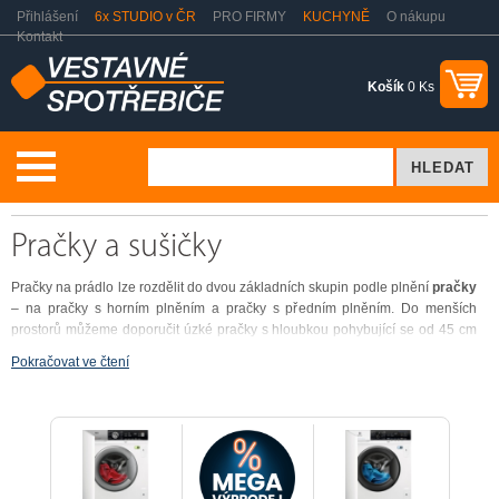
Přihlášení
6x STUDIO v ČR
PRO FIRMY
KUCHYNĚ
O nákupu
Kontakt
Košík
0 Ks
Vestavné spotřebiče
Pračky a sušičky
Pračky a sušičky
Pračky na prádlo lze rozdělit do dvou základních skupin podle plnění
pračky
– na pračky s horním plněním a pračky s předním plněním. Do menších
prostorů můžeme doporučit úzké pračky s hloubkou pohybující se od 45 cm
do 50 cm, standardní hloubka praček činí 60 cm. Pakliže patříte mezi
Pokračovat ve čtení
náročnější spotřebitele využívající sušičku na prádlo, doporučujeme Vám
pračky kombinované se sušičkou. V neposlední řadě si můžete vybrat mezi
možností volně stojící pračky a pračkou vestavnou.
Jak vybrat vhodnou
pračku?