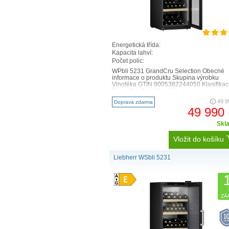
Energetická třída:
Kapacita lahví:
Počet polic:
WPbli 5231 GrandCru Selection Obecné
informace o produktu Skupina výrobku
Vinotéka GTIN 9005382244050 Klasifikac
GrandCru Selection Výkon ..
49 9
Doprava zdarma
49 990
Skl
Vložit do košíku
Liebherr WSbli 5231
ZÁ