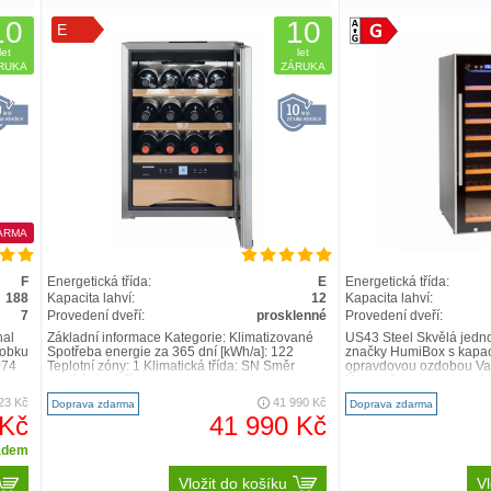
10
10
E
let
let
RUKA
ZÁRUKA
ARMA
F
Energetická třída:
E
Energetická třída:
188
Kapacita lahví:
12
Kapacita lahví:
7
Provedení dveří:
prosklenné
Provedení dveří:
nal
Základní informace Kategorie: Klimatizované
US43 Steel Skvělá jedn
robku
Spotřeba energie za 365 dní [kWh/a]: 122
značky HumiBox s kapac
074
Teplotní zóny: 1 Klimatická třída: SN Směr
opravdovou ozdobou Vaš
otevírání dveří..
Úsporné kompresorové c
23 Kč
41 990 Kč
Doprava zdarma
Doprava zdarma
 Kč
41 990 Kč
adem
Vložit do košíku
Vl