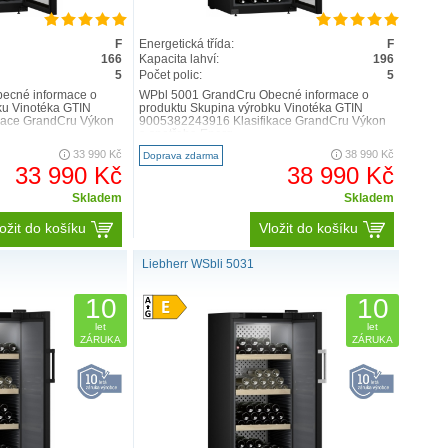
F
Energetická třída:
F
166
Kapacita lahví:
196
5
Počet polic:
5
ecné informace o
WPbl 5001 GrandCru Obecné informace o
ku Vinotéka GTIN
produktu Skupina výrobku Vinotéka GTIN
kace GrandCru Výkon
9005382243916 Klasifikace GrandCru Výkon
a spotřeba Energ..
33 990 Kč
38 990 Kč
Doprava zdarma
33 990 Kč
38 990 Kč
Skladem
Skladem
ožit do košíku
Vložit do košíku
Liebherr WSbli 5031
10
10
let
let
ZÁRUKA
ZÁRUKA