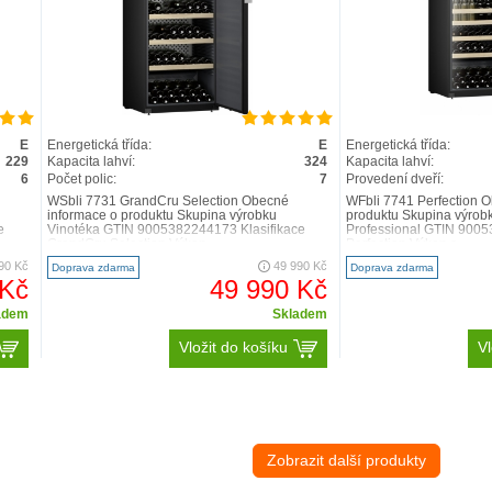
E
Energetická třída:
E
Energetická třída:
229
Kapacita lahví:
324
Kapacita lahví:
6
Počet polic:
7
Provedení dveří:
WSbli 7731 GrandCru Selection Obecné
WFbli 7741 Perfection 
informace o produktu Skupina výrobku
produktu Skupina výrob
e
Vinotéka GTIN 9005382244173 Klasifikace
Professional GTIN 9005
GrandCru Selection Výkon ..
Perfection Výkon a..
90 Kč
49 990 Kč
Doprava zdarma
Doprava zdarma
 Kč
49 990 Kč
adem
Skladem
Vložit do košíku
Vl
Zobrazit další produkty