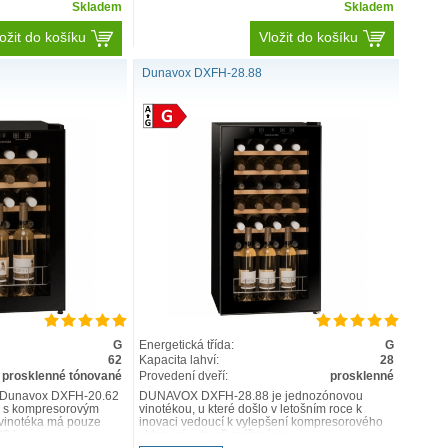
Skladem
Skladem
ožit do košíku
Vložit do košíku
Dunavox DXFH-28.88
G
Energetická třída:
G
62
Kapacita lahví:
28
prosklenné tónované
Provedení dveří:
prosklenné
 Dunavox DXFH-20.62
DUNAVOX DXFH-28.88 je jednozónovou
m s kompresorovým
vinotékou, u které došlo v letošním roce k
 vinotéka má pouze
inovaci vedoucí k vylepšení kompresorového
0 la..
chlazení, a to při snížení sp..