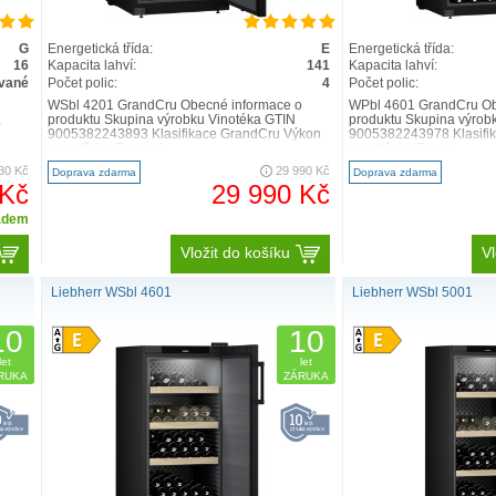
G
Energetická třída:
E
Energetická třída:
16
Kapacita lahví:
141
Kapacita lahví:
ované
Počet polic:
4
Počet polic:
WSbl 4201 GrandCru Obecné informace o
WPbl 4601 GrandCru Ob
.
produktu Skupina výrobku Vinotéka GTIN
produktu Skupina výrob
9005382243893 Klasifikace GrandCru Výkon
9005382243978 Klasifi
a spotřeba Energet..
a spotřeba Energ..
30 Kč
29 990 Kč
Doprava zdarma
Doprava zdarma
 Kč
29 990 Kč
adem
Vložit do košíku
Vl
Liebherr WSbl 4601
Liebherr WSbl 5001
10
10
let
let
RUKA
ZÁRUKA