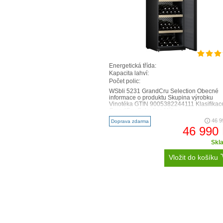
Energetická třída:
Kapacita lahví:
Počet polic:
WSbli 5231 GrandCru Selection Obecné
informace o produktu Skupina výrobku
Vinotéka GTIN 9005382244111 Klasifikac
GrandCru Selection Výkon a sp..
46 9
Doprava zdarma
46 990
Skl
Vložit do košíku