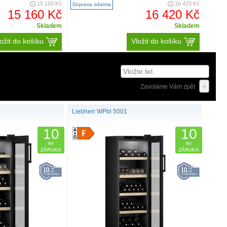
15 160 Kč
16 420 Kč
Doprava zdarma
15 160 Kč
16 420 Kč
Skladem
Skladem
ožit do košíku
Vložit do košíku
Zavoláme Vám zpět
Liebherr WPbl 5001
10
10
let
let
ZÁRUKA
ZÁRUKA