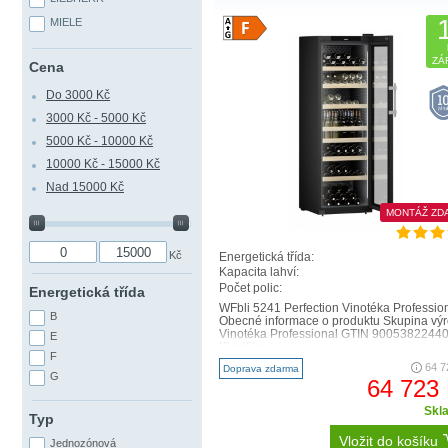
MIELE
ZÁ
Cena
Do 3000 Kč
3000 Kč - 5000 Kč
5000 Kč - 10000 Kč
10000 Kč - 15000 Kč
Nad 15000 Kč
MONTÁŽ ZD
Kč
Energetická třída:
Kapacita lahví:
Počet polic:
Energetická třída
WFbli 5241 Perfection Vinotéka Professio
B
Obecné informace o produktu Skupina vý
Vinotéka Professional GTIN 9005382244
E
Klasifikace ..
F
64 7
Doprava zdarma
G
64 723
Skl
Typ
Vložit do košíku
Jednozónová