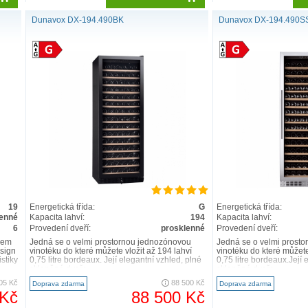
Dunavox DX-194.490BK
Dunavox DX-194.490S
19
Energetická třída:
G
Energetická třída:
lenné
Kapacita lahví:
194
Kapacita lahví:
6
Provedení dveří:
prosklenné
Provedení dveří:
kem
Jedná se o velmi prostornou jednozónovou
Jedná se o velmi prost
esign
vinotéku do které můžete vložit až 194 lahví
vinotéku do které můžete
stiky
0,75 litre bordeaux. Její elegantní vzhled, plné
0,75 litre bordeaux.Její 
skleněné dveře..
skleněné dveře..
05 Kč
88 500 Kč
Doprava zdarma
Doprava zdarma
 Kč
88 500 Kč