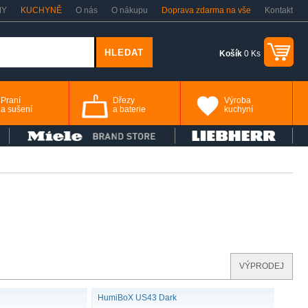
MY
KUCHYNĚ
O nás
O nákupu
Doprava zdarma na vše
Kontakt
Košík
0 Ks
Praní
Dřezy
Výroba
a sušení
a baterie
kuchyní
VÝPRODEJ
HumiBoX US43 Dark