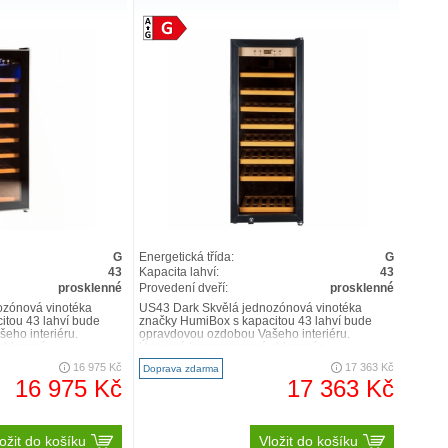
G
Energetická třída:
G
43
Kapacita lahví:
43
prosklenné
Provedení dveří:
prosklenné
ozónová vinotéka
US43 Dark Skvělá jednozónová vinotéka
itou 43 lahví bude
značky HumiBox s kapacitou 43 lahví bude
eho interiéru.
opravdovou ozdobou Vašeho interiéru.
hlazení ..
Úsporné kompresorové chlazení s..
16 975 Kč
17 363 Kč
Doprava zdarma
16 975 Kč
17 363 Kč
ožit do košíku
Vložit do košíku