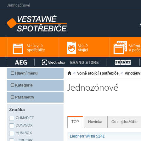
Jednozónové
Vestavné
Volně
Vaření
spotřebiče
stojící
a peče
☰ Hlavní menu
Volně stojící spotřebiče
Vinotéky
☰ Kategorie
Jednozónové
☰ Parametry
Značka
CLIMADIFF
TOP
Novinka
Od nejdražšího
DUNAVOX
HUMIBOX
Liebherr WFbli 5241
LIEBHERR