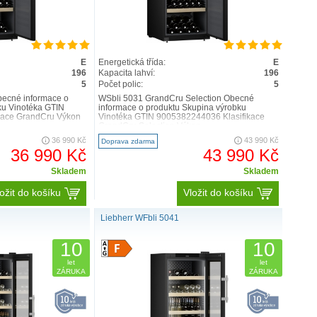
E
Energetická třída:
E
196
Kapacita lahví:
196
5
Počet polic:
5
ecné informace o
WSbli 5031 GrandCru Selection Obecné
ku Vinotéka GTIN
informace o produktu Skupina výrobku
kace GrandCru Výkon
Vinotéka GTIN 9005382244036 Klasifikace
GrandCru Selection Výkon ..
36 990 Kč
43 990 Kč
Doprava zdarma
36 990 Kč
43 990 Kč
Skladem
Skladem
ožit do košíku
Vložit do košíku
Liebherr WFbli 5041
10
10
let
let
ZÁRUKA
ZÁRUKA