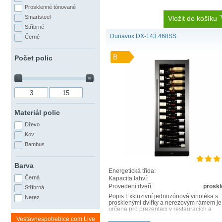
Prosklenné tónované
Smartsteel
Vložit do košíku
Stříbrné
Dunavox DX-143.468SS
Černé
B
Počet polic
Materiál polic
Dřevo
Kov
Bambus
Barva
Energetická třída:
Černá
Kapacita lahví:
Provedení dveří:
prosk
Stříbrná
Popis Exkluzivní jednozónová vinotéka s
Nerez
prosklenými dvířky a nerezovým rámem je
určena pro prezentaci v restauracích a
moderních kuchyních. Lahve j..
Vestavnespotrebice.com Live