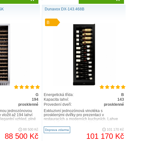
SK
Dunavox DX-143.468B
B
G
Energetická třída:
B
194
Kapacita lahví:
143
prosklenné
Provedení dveří:
prosklenné
ornou jednozónovou
Exkluzivní jednozónová vinotéka s
 vložit až 194 lahví
prosklenými dvířky pro prezentaci v
elegantní vzhled, plné
restauracích a moderních kuchyních. Lahve
jsou uloženy ve zcela unikátním patent..
88 500 Kč
101 170 Kč
Doprava zdarma
88 500 Kč
101 170 Kč