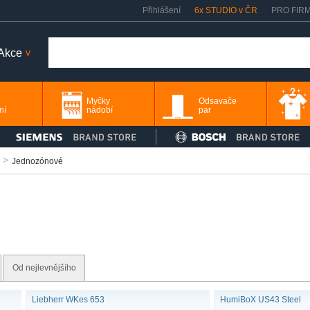
Přihlášení
6x STUDIO v ČR
PRO FIR
Akce
>
Myčky
Odsavače
ní
nádobí
par
Jednozónové
Od nejlevnějšího
Liebherr WKes 653
HumiBoX US43 Steel