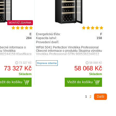
MONTÁŽ ZDARMA
E
Energetická třída:
F
284
Kapacita lahví:
158
Provedení dveří:
Obecné informace o
WFbli 5041 Perfection Vinotéka Professional
ku Vinotéka
Obecné informace o produktu Skupina výrobku
382244159 Klasifikace
Vinotéka Professional GTIN 9005382244012
Klasifikace ..
73 327 Kč
58 068 Kč
Doprava zdarma
73 327 Kč
58 068 Kč
Skladem
Skladem
ožit do košíku
Vložit do košíku
1
2
Další