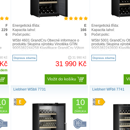
F
Energetická třída:
E
Energetická třída:
229
Kapacita lahví:
166
Kapacita lahví:
6
Počet polic:
5
Počet polic:
WSbl 4601 GrandCru Obecné informace o
WSbl 5001 GrandCru Ob
produktu Skupina výrobku Vinotéka GTIN
produktu Skupina výrob
e
9005382244258 Klasifikace GrandCru Výkon
9005382243930 Klasifi
a spotřeba Energet..
a spotřeba Energet..
90 Kč
31 990 Kč
Doprava zdarma
Doprava zdarma
 Kč
31 990 Kč
adem
Vložit do košíku
Vl
Liebherr WSbli 7731
Liebherr WFbli 7741
10
10
let
let
RUKA
ZÁRUKA