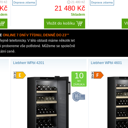
70 Kč
21 480 Kč
Doprava zdarma
Doprava zdarma
 Kč
21 480 Kč
adem
Skladem
Vložit do košíku
Vl
E
ONLINE 7 DNÍ V TÝDNU, DENNĚ DO 23°°
mě telefonicky. V této oblasti máme několik let
ámi probereme vše potřebné. Můžeme se společně
ální ceně.
Liebherr WPbl 4201
Liebherr WPbl 4601
10
let
ZÁRUKA