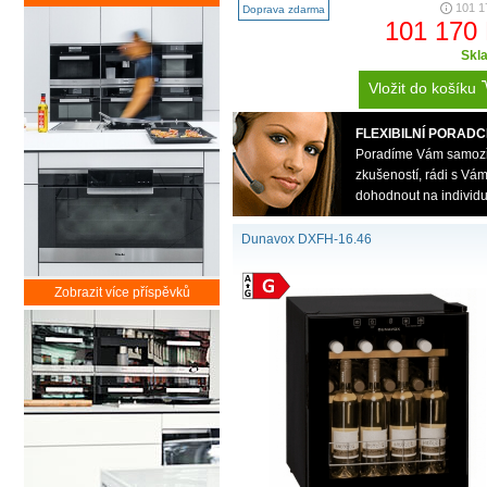
101 1
Doprava zdarma
101 170
Skl
Vložit do košíku
FLEXIBILNÍ PORADC
Poradíme Vám samozřej
zkušeností, rádi s V
dohodnout na individu
Dunavox DXFH-16.46
Zobrazit více příspěvků