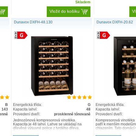
Skladem
Vložit do košíku
Vl
Dunavox DXFH-48.130
Dunavox DXFH-20.62
B
Energetická třída:
G
Energetická třída:
143
Kapacita lahví:
48
Kapacita lahví:
lenné
Provedení dveří:
prosklenné tónované
Provedení dveří:
Jednozónová kompresorová vinotéka.
Kompresorová vinotéka
Kapacita je 48 lahví. Lahve se ukládají na
patří k menším modelů
dřevěné výsuvné police z tvrdého dřeva.
chlazením. Tato domácí
Spodní police umožňuje náklon pr..
jednu zónu s kapacitou 2