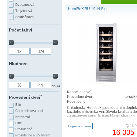
Dvouzónová
HumiBoX BU-19 IN Steel
Trojzónová
Šestizónová
Počet lahví
Hlučnost
db(A)
Kapacita lahví:
Provedení dveří:
prosk
Provedení dveří
Počet polic:
Bílé
Chladničky Humibox jsou ideálním doplň
Chromniklová ocel
každého milovníka vín. Skvělá kvalita a d
za příznivou cenu, to jsou hlavní charakteri
Nerezové
naší značky..
Plné
16 0
Doprava zdarma
Prosklenné
16 005
Prosklenné s UV filtrem