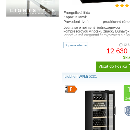
Energetická třída:
Kapacita lahví:
Provedení dveří:
prosklenné tón
Jedná se o nejmenší jednozónovou
kompresorovou vinotéku značky Dunavox
Vinotéka má elegantní černý vzhled a díky
skleněným dveřím je velmi vhodná na ..
12 6
Doprava zdarma
12 630
Skl
Vložit do košíku
Liebherr WPbli 5231
ZÁ