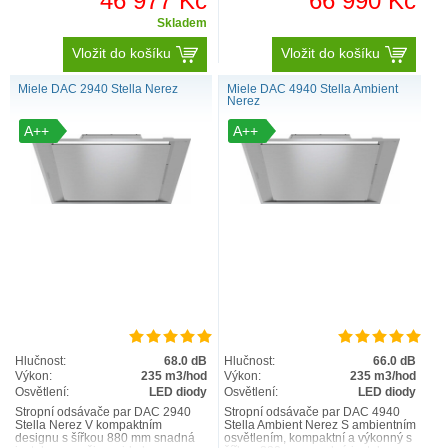
46 977 Kč
66 990 Kč
Skladem
Vložit do košíku
Vložit do košíku
Miele DAC 2940 Stella Nerez
Miele DAC 4940 Stella Ambient
Nerez
A++
A++
Hlučnost:
68.0 dB
Hlučnost:
66.0 dB
Výkon:
235 m3/hod
Výkon:
235 m3/hod
Osvětlení:
LED diody
Osvětlení:
LED diody
Stropní odsávače par DAC 2940
Stropní odsávače par DAC 4940
Stella Nerez V kompaktním
Stella Ambient Nerez S ambientním
designu s šířkou 880 mm snadná
osvětlením, kompaktní a výkonný s