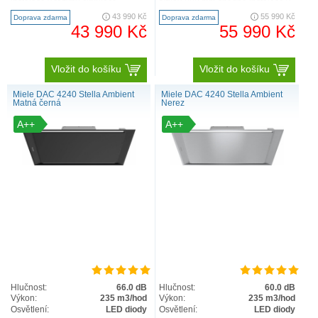
instalace v režimu cirkulace
šířkou 880 mm snadná instalace v
sPlug&Play komfortní obsl..
režimu cirku..
43 990 Kč
55 990 Kč
Doprava zdarma
Doprava zdarma
43 990 Kč
55 990 Kč
Vložit do košíku
Vložit do košíku
Miele DAC 4240 Stella Ambient
Miele DAC 4240 Stella Ambient
Matná černá
Nerez
A++
A++
Hlučnost:
66.0 dB
Hlučnost:
60.0 dB
Výkon:
235 m3/hod
Výkon:
235 m3/hod
Osvětlení:
LED diody
Osvětlení:
LED diody