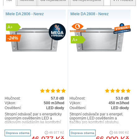
Miele DA 2806 - Nerez
Miele DA 2808 - Nerez
A+
-24%
A+
Hlučnost:
57.0 dB
Hlučnost:
53.0 dB
Výkon:
500 m3/hod
Výkon:
450 m3/hod
Osvětlení:
LED diody
Osvětlení:
LED diody
Stropní odsávač par s energeticky
Stropní odsávače par s energet.
úsporným osvětlením LED a
úsporným LED osvětlením a
dálkovým ovládáním ke komfortní
tlačítky pro komfortní obsluhu.
obsluze. - Elegantní design -
Elegantní design - harmonická
harmonická integrace do ku..
integrace do kuchyně ..
46 977 Kč
66 990 Kč
Doprava zdarma
Doprava zdarma