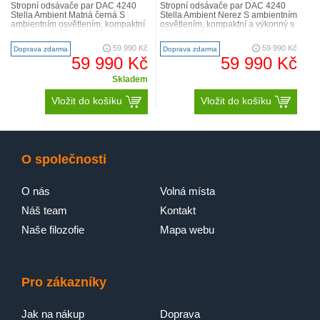
Stropní odsávače par DAC 4240
Stropní odsávače par DAC 4240
Stella Ambient Matná černá S
Stella Ambient Nerez S ambientním
ambientním osvětlením, kompaktní
osvětlením, kompaktní a výkonný s
a výkonný s šířkou 1165 mm
šířkou 1165 mm snadná instalace v
snadná instalace v režim..
režimu cirk..
59 990 Kč
59 990 Kč
Doprava zdarma
Doprava zdarma
59 990 Kč
59 990 Kč
Skladem
Vložit do košíku
Vložit do košíku
O společnosti
O nás
Volná místa
Náš team
Kontakt
Naše filozofie
Mapa webu
Pro zákazníky
Jak na nákup
Doprava