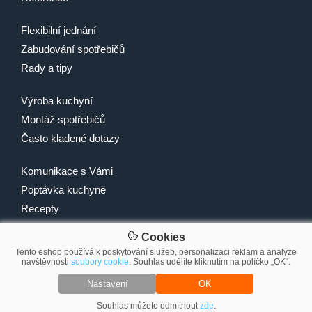
Flexibilní jednání
Zabudování spotřebičů
Rady a tipy
Výroba kuchyní
Montáž spotřebičů
Často kladené dotazy
Komunikace s Vámi
Poptávka kuchyně
Recepty
Cookies
Tento eshop používá k poskytování služeb, personalizaci reklam a analýze
návštěvnosti
soubory cookie
. Souhlas udělíte kliknutím na políčko „OK“.
© 2007-2026 2Traders CZ s.r.o.
Nastavení
OK
Souhlas můžete odmítnout
zde
.