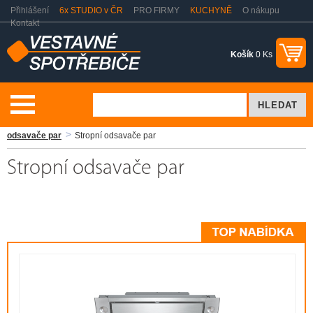
Přihlášení
6x STUDIO v ČR
PRO FIRMY
KUCHYNĚ
O nákupu
Kontakt
Košík
0 Ks
Vaření a pečení
Odsavače par - digestoře
Miele Brand Store
odsavače par
Stropní odsavače par
Stropní odsavače par