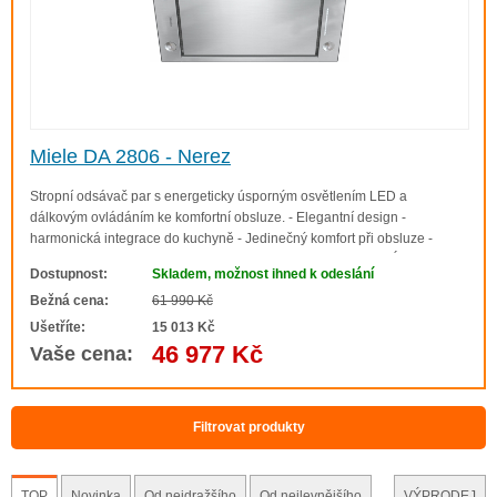
Miele DA 2806 - Nerez
Stropní odsávač par s energeticky úsporným osvětlením LED a
dálkovým ovládáním ke komfortní obsluze. - Elegantní design -
harmonická integrace do kuchyně - Jedinečný komfort při obsluze -
Con@ctivity 2.0 - Výkonný intenzivní stupeň - 750 m3/hod. - Úspora
Dostupnost:
Skladem, možnost ihned k odeslání
energie a tichý provoz - výkonný ECO ..
Bežná cena:
61 990 Kč
Ušetříte:
15 013 Kč
46 977 Kč
Vaše cena:
Filtrovat produkty
TOP
Novinka
Od nejdražšího
Od nejlevnějšího
VÝPRODEJ