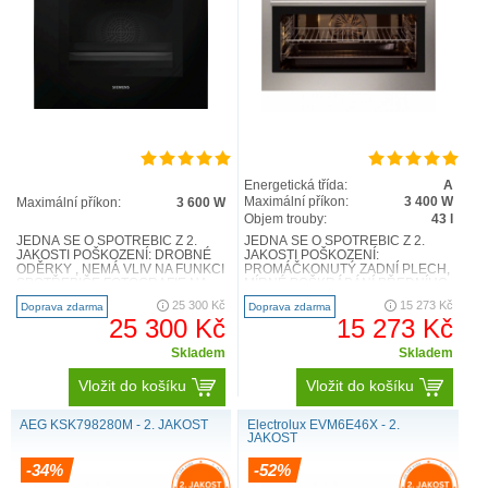
Energetická třída:
A
Maximální příkon:
3 400 W
Maximální příkon:
3 600 W
Objem trouby:
43 l
JEDNÁ SE O SPOTŘEBIČ Z 2.
JEDNÁ SE O SPOTŘEBIČ Z 2.
JAKOSTI POŠKOZENÍ: DROBNÉ
JAKOSTI POŠKOZENÍ:
ODĚRKY , NEMÁ VLIV NA FUNKCI
PROMÁČKONUTÝ ZADNÍ PLECH,
SPOTŘEBIČE FOTOGRAFIE NA
MÍRNÉ POŠKRÁBÁNÍ PŘEDNÍHO
VYŽÁDÁNÍ iQ700 Vestavná trouba
PANELU, NEMÁ VLIV NA FUNKCI
25 300 Kč
15 273 Kč
Doprava zdarma
Doprava zdarma
s ..
SPOTŘEBIČE FOTOGRA..
25 300 Kč
15 273 Kč
Skladem
Skladem
Vložit do košíku
Vložit do košíku
AEG KSK798280M - 2. JAKOST
Electrolux EVM6E46X - 2.
JAKOST
-34%
-52%