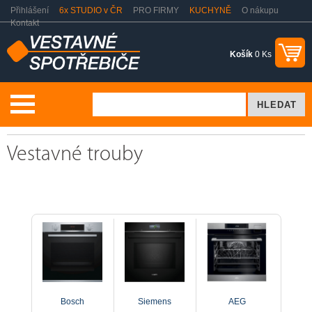
Přihlášení
6x STUDIO v ČR
PRO FIRMY
KUCHYNĚ
O nákupu
Kontakt
Košík
0 Ks
Vestavné spotřebiče
2. jakost
Vestavné trouby
Vestavné trouby
Bosch
Siemens
AEG