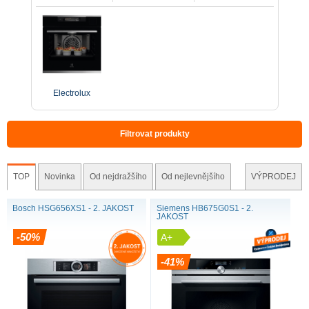
Electrolux
Filtrovat produkty
TOP
Novinka
Od nejdražšího
Od nejlevnějšího
VÝPRODEJ
Bosch HSG656XS1 - 2. JAKOST
Siemens HB675G0S1 - 2.
JAKOST
-50%
A+
-41%