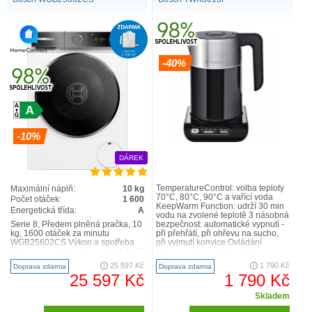
-40%
-10%
DÁREK
TemperatureControl: volba teploty
Maximální náplň:
10 kg
70°C, 80°C, 90°C a vařící voda
Počet otáček:
1 600
KeepWarm Function: udrží 30 min
Energetická třída:
A
vodu na zvolené teplotě 3 násobná
Serie 8, Předem plněná pračka, 10
bezpečnost: automatické vypnutí -
kg, 1600 otáček za minutu
při přehřátí, při ohřevu na sucho,
WGB25602CS Výkon a spotřeba
při vyjmutí konvice Ovládání
třída energetické účinnosti:1 A A -30
jednou rukou - otevření víka
%: o 30 % účinně..
zmáčknutím tlačítka..
25 597 Kč
1 790 Kč
Doprava zdarma
Doprava zdarma
25 597 Kč
1 790 Kč
Skladem