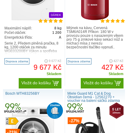
DÁREK
Mlýnek na kávu, Červená
Maximální náplň:
8 kg
TSM6A014R Příkon: 180 W v
Počet otáček:
1 200
provozu pouze s nasazeným víkem
Energetická třída:
A
pro 75 g zrnkové kávy sekací nůž a
Serie 2, Předem plněná pračka, 8
míchací mísa z nerezu
kg, 1200 otáček za minutu
bezpečnostní tlačítko vypnutí..
WGE03200BY Výkon a spotřeba
třída energetické účinnosti:1 A
energie2 / voda3: 46 kW..
9 677 Kč
427 Kč
Doprava zdarma
Doprava zdarma
9 677 Kč
427 Kč
Skladem
Skladem
Vložit do košíku
Vložit do košíku
Bosch WTH83256BY
Miele Guard M1 Cat & Dog
Obsidian černá - 12562270 +
voucher na balení sáčků zdarma
-17%
-21%