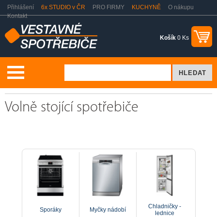
Přihlášení
6x STUDIO v ČR
PRO FIRMY
KUCHYNĚ
O nákupu
Kontakt
Košík
0 Ks
Volně stojící spotřebiče
Volně stojící spotřebiče
Chladničky -
Sporáky
Myčky nádobí
lednice