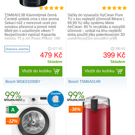
TSM6A013B Kávomlýnek černá
Sáčky do vysavače HyClean Pure
Čerstvě umletá zrna s více aroma
TU s tou nejlepší účinností filtrace (
Sekací nůž z nerezové oceli pro
99,99 %) díky systému Miele
vysokou přesnost a jemné mletí
AirClean. 80 % recyklátu a nejvyšší
Mletí jen s uzavřeným víkem ?
účinnost – unikát na trhu nejdelší
Bezpečnostní vypínač Kapacita
doba použití díky patentovaným 3D
mlýnku 75 g zrn Popis Příkon: 180
usměrňovačům proudění ještě
W V provozu pouze s nasazeným
hygieničtější díky automatickému
víkem Pro 75 g ..
uzávěru sá..
427 Kč
399 Kč
Doprava zdarma
479 Kč
399 Kč
Skladem
Skladem
Vložit do košíku
Vložit do košíku
Bosch WGE03200BY
Bosch TSM6A014R
-38%
-12%