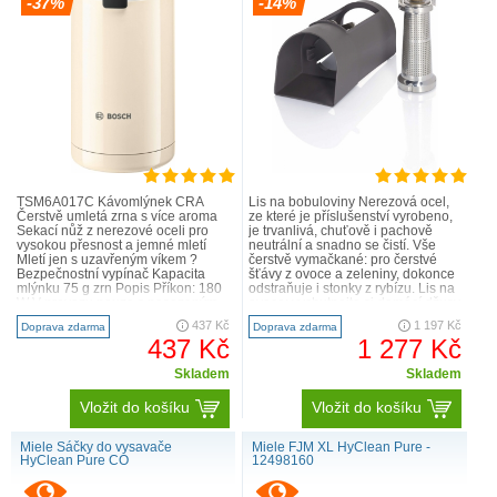
-37%
-14%
TSM6A017C Kávomlýnek CRA
Lis na bobuloviny Nerezová ocel,
Čerstvě umletá zrna s více aroma
ze které je příslušenství vyrobeno,
Sekací nůž z nerezové oceli pro
je trvanlivá, chuťově i pachově
vysokou přesnost a jemné mletí
neutrální a snadno se čistí. Vše
Mletí jen s uzavřeným víkem ?
čerstvě vymačkané: pro čerstvé
Bezpečnostní vypínač Kapacita
šťávy z ovoce a zeleniny, dokonce
mlýnku 75 g zrn Popis Příkon: 180
odstraňuje i stonky z rybízu. Lis na
W V provozu pouze s nasazeným
ovoce: vychutnejte si domácí džusy
víkem Pro 75 g zr..
a ma..
437 Kč
1 197 Kč
Doprava zdarma
Doprava zdarma
437 Kč
1 277 Kč
Skladem
Skladem
Vložit do košíku
Vložit do košíku
Miele Sáčky do vysavače
Miele FJM XL HyClean Pure -
HyClean Pure CO
12498160