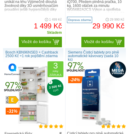
unikát na trhu Výjimečně dlouhá
iQ700, Předem plněná pračka, 10
životnost díky 3D usměrňovačům
kg, 1600 otáček za minutu
proudění ještě hygieničtější díky
WG56B2A2CS Výkon a spotřeba
automatickému uzávěru sáčku
třída energetické účinnosti:1 A A -30
HyClose ComfortFit3– nejnovější
%: o 30 % účinnějš..
1 499 Kč
29 990 Kč
Doprava zdarma
patent..
1 499 Kč
29 990 Kč
Skladem
Vložit do košíku
Vložit do košíku
Bosch KBN96NSE0 + Cashback
Siemens Čisticí tablety pro plně
2500 Kč +1 rok pojištění zdarma
automatické kávovary (sada 10
ks)
3
roky
ZÁRUKA
-24%
-31%
Čisticí tablety pro plně automatické
Energetická třída:
E