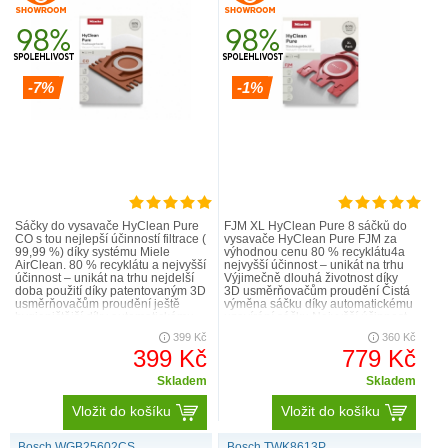
-7%
-1%
Sáčky do vysavače HyClean Pure
FJM XL HyClean Pure 8 sáčků do
CO s tou nejlepší účinností filtrace (
vysavače HyClean Pure FJM za
99,99 %) díky systému Miele
výhodnou cenu 80 % recyklátu4a
AirClean. 80 % recyklátu a nejvyšší
nejvyšší účinnost – unikát na trhu
účinnost – unikát na trhu nejdelší
Výjimečně dlouhá životnost díky
doba použití díky patentovaným 3D
3D usměrňovačům proudění Čistá
usměrňovačům proudění ještě
výměna sáčku díky automatickému
hygieničtější díky automatickému
uzavírání sáčku Nejvyšší účinnost
uzávěru sá..
při vysávání s níz..
399 Kč
360 Kč
399 Kč
779 Kč
Skladem
Skladem
Vložit do košíku
Vložit do košíku
Bosch WGB25602CS
Bosch TWK8613P