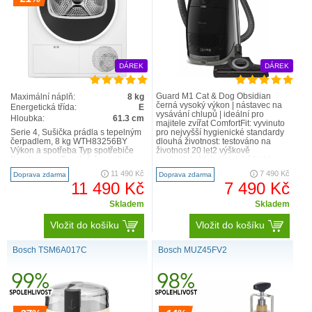
DÁREK
DÁREK
Guard M1 Cat & Dog Obsidian
Maximální náplň:
8 kg
černá vysoký výkon | nástavec na
Energetická třída:
E
vysávání chlupů | ideální pro
Hloubka:
61.3 cm
majitele zvířat ComfortFit: vyvinuto
Serie 4, Sušička prádla s tepelným
pro nejvyšší hygienické standardy
čerpadlem, 8 kg WTH83256BY
dlouhá životnost: testováno na
Výkon a spotřeba Typ spotřebiče
životnost 20 let2 výškově
Kondenzace Tepelné čerpadlo
nastavitelná teleskopická trubice
Ano. Maximální kapa..
EasySlide tlačítko v..
11 490 Kč
7 490 Kč
Doprava zdarma
Doprava zdarma
11 490 Kč
7 490 Kč
Skladem
Skladem
Vložit do košíku
Vložit do košíku
Bosch TSM6A017C
Bosch MUZ45FV2