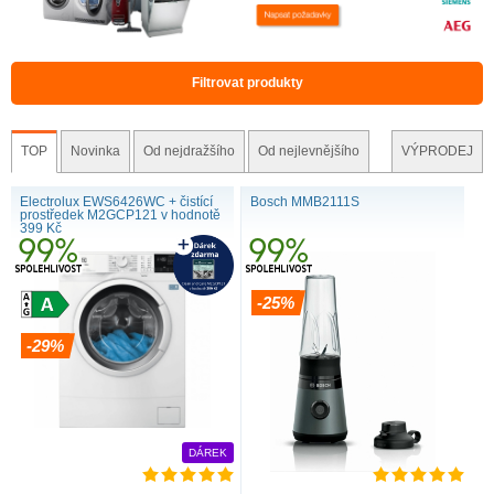
Filtrovat produkty
TOP
Novinka
Od nejdražšího
Od nejlevnějšího
VÝPRODEJ
Electrolux EWS6426WC + čistící
Bosch MMB2111S
prostředek M2GCP121 v hodnotě
399 Kč
-25%
-29%
DÁREK