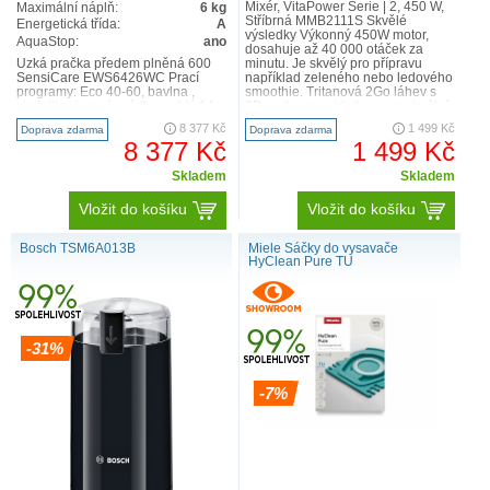
Mixér, VitaPower Serie | 2, 450 W,
Maximální náplň:
6 kg
Stříbrná MMB2111S Skvělé
Energetická třída:
A
výsledky Výkonný 450W motor,
AquaStop:
ano
dosahuje až 40 000 otáček za
Úzká pračka předem plněná 600
minutu. Je skvělý pro přípravu
SensiCare EWS6426WC Prací
například zeleného nebo ledového
programy: Eco 40-60, bavlna ,
smoothie. Tritanová 2Go láhev s
syntetika, jemné prádlo, rychlý 14
3D podporou cirkulace, maximální
minut, máchání , odstřeď..
kapacitou 0,8 l a užitným..
8 377 Kč
1 499 Kč
Doprava zdarma
Doprava zdarma
8 377 Kč
1 499 Kč
Skladem
Skladem
Vložit do košíku
Vložit do košíku
Bosch TSM6A013B
Miele Sáčky do vysavače
HyClean Pure TU
-31%
-7%