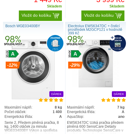
Skladem
Skladem
Vložit do košíku
Vložit do košíku
Bosch WGE03400BY
Electrolux EWS6347DC + čistící
prostředek M2GCP121 v hodnotě
399 Kč
-12%
-29%
DÁREK
DÁREK
Maximální náplň:
8 kg
Maximální náplň:
7 kg
Počet otáček:
1 400
Energetická třída:
A
Energetická třída:
A
AquaStop:
ano
Serie 2, Předem plněná pračka, 8
EWS6347DC Úzká pračka předem
kg, 1400 otáček za minutu
plněná 600 SensiCare Detaily
WGE03400BY Výkon a spotřeba
produktu Technologie SensiCare v