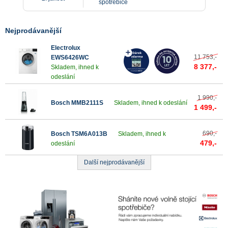
spotřebiče
Nejprodávanější
Electrolux
11 753,-
EWS6426WC
8 377,-
Skladem, ihned k
odeslání
1 990,-
Bosch MMB2111S
Skladem, ihned k odeslání
1 499,-
690,-
Bosch TSM6A013B
Skladem, ihned k
479,-
odeslání
Další nejprodávanější