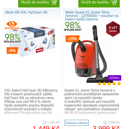
Vložit do košíku
Vložit do košíku
Miele GN XXL HyClean 3D
Miele Guard S1 Junior Terra
červená - 12558560 + voucher na
balení sáčků zdarma
-20%
-9%
DÁREK
XXL balení HyClean 3D Efficiency
Guard S1 Junior Terra červená s
GN 4 balení prachových sáčků
jedinečným prvotřídním vybavením
HyClean GN za výhodnou cenu.
splní i ty nejvyšší nároky
Filtruje více než 99,9 % všech
ComfortFit: vyvinuto pro nejvyšší
částic jemného prachu Nejvyšší
hygienické standardy ergonomická
účinnost při vysávání s nízkým
rukojeť: pro pohodlnou manipulaci
příkonem Dlouhá doba použití
99,99 %2schopnost zachycování
originálního sáčku díky technologii
prachu díky filtru AirClean dlouhá
3D Čistá výměna sáčku dík..
životnost: test..
1 449 Kč
3 999 Kč
Doprava zdarma
1 449 Kč
3 999 Kč