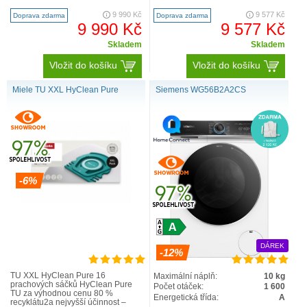
třída energetické účinnosti:1 A
pračkách série SensiCare 600
energie2 / voda3: 46 kW..
automaticky nastaví dél..
9 990 Kč
9 577 Kč
Doprava zdarma
Doprava zdarma
9 990 Kč
9 577 Kč
Skladem
Skladem
Vložit do košíku
Vložit do košíku
Miele TU XXL HyClean Pure
Siemens WG56B2A2CS
-6%
DÁREK
-12%
TU XXL HyClean Pure 16
Maximální náplň:
10 kg
prachových sáčků HyClean Pure
Počet otáček:
1 600
TU za výhodnou cenu 80 %
Energetická třída:
A
recyklátu2a nejvyšší účinnost –