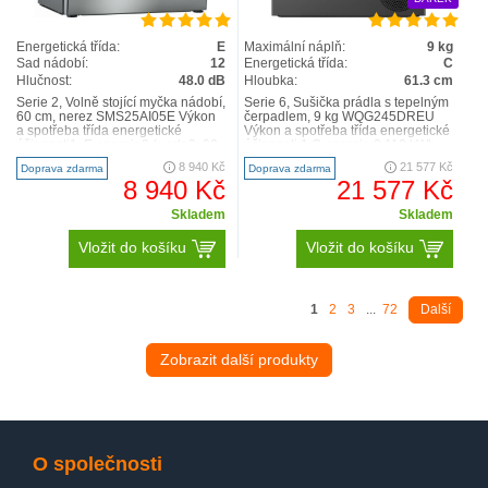
Energetická třída:
E
Maximální náplň:
9 kg
Sad nádobí:
12
Energetická třída:
C
Hlučnost:
48.0 dB
Hloubka:
61.3 cm
Serie 2, Volně stojící myčka nádobí,
Serie 6, Sušička prádla s tepelným
60 cm, nerez SMS25AI05E Výkon
čerpadlem, 9 kg WQG245DREU
a spotřeba třída energetické
Výkon a spotřeba třída energetické
účinnosti1: E energie2 / voda3: 92
účinnosti:1 C energie:2 110 kWh
kWh / 9.5 l..
jmenovitá ka..
8 940 Kč
21 577 Kč
Doprava zdarma
Doprava zdarma
8 940 Kč
21 577 Kč
Skladem
Skladem
Vložit do košíku
Vložit do košíku
1
2
3
...
72
Další
Zobrazit další produkty
O společnosti