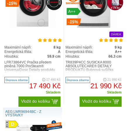
-15%
A++
-15%
DÁREK
Maximální náplň:
8 kg
Maximální náplň:
9 kg
Energetická třída:
A
Energetická třída:
A++
Hloubka:
59.9 cm
Hloubka:
66.3 cm
LFR73864VC Pračka předem
TR839P4CC SUŠIČKA 8000
plněná 7000 ProSteam®
ABSOLUTECARE® DETAILY
UniversalDose Detaily produktu
PRODUKTU Bubnová sušička
Pára místo praní je jedním z
8000 AbsoluteCare® využívá
nejlepších způsobů, jak osvěžit
technologii tepelného čerpadla.
17 490 Kč
21 990 Kč
Doprava zdarma
Doprava zdarma
obleče..
Dále také přesně..
17 490 Kč
21 990 Kč
Skladem
Skladem
Vložit do košíku
Vložit do košíku
AEG LWR96944BC - Z
VÝSTAVKY