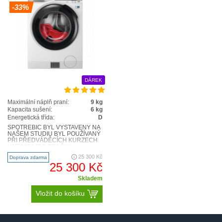
-33%
DÁREK
Maximální náplň praní:
9 kg
Kapacita sušení:
6 kg
Energetická třída:
D
SPOTŘEBIČ BYL VYSTAVENÝ NA
NAŠEM STUDIU BYL POUŽÍVANÝ
PŘI PŘEDVÁDĚCÍCH KURZECH
LWR96944BC PRAČKA
KOMBINOVANÁ SE SUŠIČKOU
25 300 Kč
Doprava zdarma
ABSOLUTECARE® DETAILY P..
25 300 Kč
Skladem
Vložit do košíku