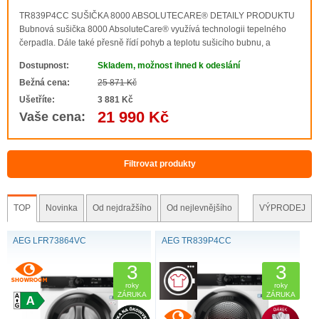
TR839P4CC SUŠIČKA 8000 ABSOLUTECARE® DETAILY PRODUKTU
Bubnová sušička 8000 AbsoluteCare® využívá technologii tepelného
čerpadla. Dále také přesně řídí pohyb a teplotu sušicího bubnu, a
zajišťuje tak, že se vlna nesrazí a hedvábí neztratí tvar. Sušička
Dostupnost:
Skladem, možnost ihned k odeslání
AbsoluteCare® obnovuje ochranu proti vodě u..
Bežná cena:
25 871 Kč
Ušetříte:
3 881 Kč
21 990 Kč
Vaše cena:
Filtrovat produkty
TOP
Novinka
Od nejdražšího
Od nejlevnějšího
VÝPRODEJ
AEG LFR73864VC
AEG TR839P4CC
3
3
roky
roky
ZÁRUKA
ZÁRUKA