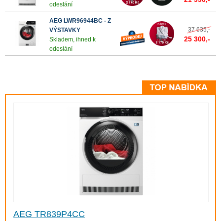
odeslání
AEG LWR96944BC - Z
37 635,-
VÝSTAVKY
25 300,-
Skladem, ihned k
odeslání
AEG TR839P4CC