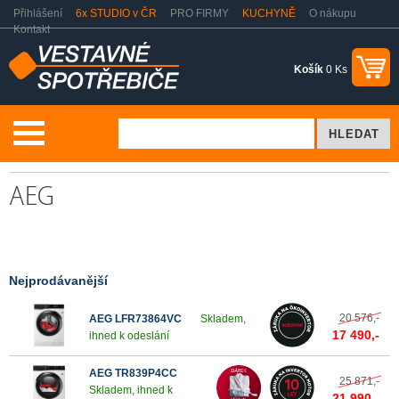
Přihlášení
6x STUDIO v ČR
PRO FIRMY
KUCHYNĚ
O nákupu
Kontakt
Košík
0 Ks
Praní a sušení
Výprodej pračky a sušičky
AEG
AEG
Nejprodávanější
20 576,-
AEG LFR73864VC
Skladem,
17 490,-
ihned k odeslání
AEG TR839P4CC
25 871,-
Skladem, ihned k
21 990,-