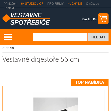
Přihlášení
6x STUDIO v ČR
PRO FIRMY
KUCHYNĚ
O nákupu
Kontakt
Košík
0 Ks
Vaření a pečení
Odsavače par - digestoře
Vestavné digestoře
56 cm
Vestavné digestoře 56 cm