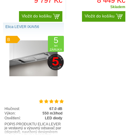
9 797 Kč
8 449 Kč
Skladem
Vložit do košíku
Vložit do košíku
Elica LEVER IX/A/56
5
B
let
ZÁRUKA
Hlučnost:
67.0 dB
Výkon:
550 m3/hod
Osvětlení:
LED diody
POPIS PRODUKTU ELICA LEVER
je vestavný a výsuvný odsavač par
(digestoř), navržený designérem