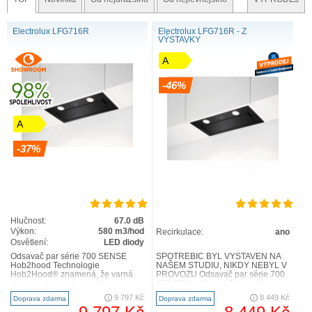
Electrolux LFG716R
Electrolux LFG716R - Z
VÝSTAVKY
A
-46%
A
-37%
Hlučnost:
67.0 dB
Výkon:
580 m3/hod
Recirkulace:
ano
Osvětlení:
LED diody
Odsavač par série 700 SENSE
SPOTŘEBIČ BYL VYSTAVEN NA
Hob2hood Technologie
NAŠEM STUDIU, NIKDY NEBYL V
Hob2Hood® znamená, že varná
PROVOZU Odsavač par série 700
deska automaticky ovládá
SENSE Hob2hood Technologie
nastavení odsavače par. Během
Hob2Hood® znamená, že varná
9 797 Kč
8 449 Kč
Doprava zdarma
Doprava zdarma
vaření upravuje..
deska..