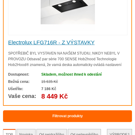
Electrolux LFG716R - Z VÝSTAVKY
SPOTŘEBIČ BYL VYSTAVEN NA NAŠEM STUDIU, NIKDY NEBYL V
PROVOZU Odsavač par série 700 SENSE Hob2hood Technologie
Hob2Hood® znamená, že varná deska automaticky ovládá nastavení
odsavače par. Během vaření upravuje intenzitu odsávání a vy se tak
Dostupnost:
Skladem, možnost ihned k odeslání
můžete více soustředit na přípravu chutných pokrmů. ..
Bežná cena:
15 635 Kč
Ušetříte:
7 186 Kč
8 449 Kč
Vaše cena:
Filtrovat produkty
TOP
Novinka
Od nejdražšího
Od nejlevnějšího
VÝPRODEJ