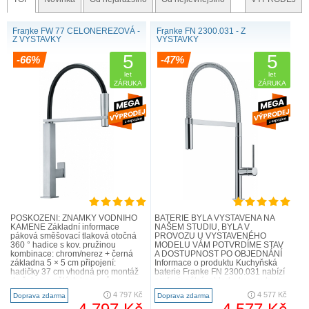
Franke FW 77 CELONEREZOVÁ -
Franke FN 2300.031 - Z
Z VÝSTAVKY
VÝSTAVKY
5
5
-66%
-47%
let
let
ZÁRUKA
ZÁRUKA
POŠKOZENÍ: ZNÁMKY VODNÍHO
BATERIE BYLA VYSTAVENA NA
KAMENE Základní informace
NAŠEM STUDIU, BYLA V
páková směšovací tlaková otočná
PROVOZU U VYSTAVENÉHO
360 ° hadice s kov. pružinou
MODELU VÁM POTVRDÍME STAV
kombinace: chrom/nerez + černá
A DOSTUPNOST PO OBJEDNÁNÍ
základna 5 × 5 cm připojení:
Informace o produktu Kuchyňská
hadičky 37 cm vhodná pro montáž
baterie Franke FN 2300.031 nabízí
do žuly a umělých kamenů
profesionální vzhled s koncovkou
Kuchyňské baterie z expozice ..
na pružině, která poskytuje
4 797 Kč
4 577 Kč
Doprava zdarma
Doprava zdarma
maximální volnost pohybu..