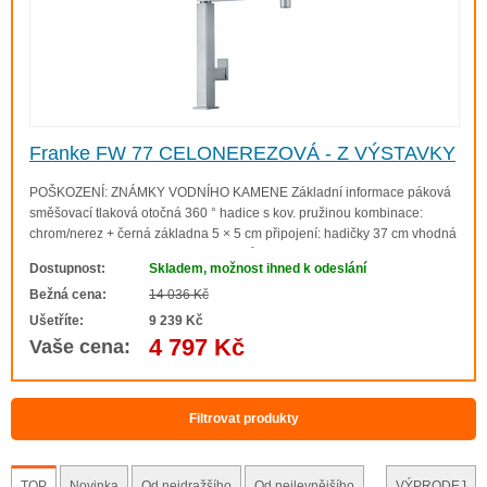
Franke FW 77 CELONEREZOVÁ - Z VÝSTAVKY
POŠKOZENÍ: ZNÁMKY VODNÍHO KAMENE Základní informace páková
směšovací tlaková otočná 360 ° hadice s kov. pružinou kombinace:
chrom/nerez + černá základna 5 × 5 cm připojení: hadičky 37 cm vhodná
pro montáž do žuly a umělých kamenů Kuchyňské baterie z expozice
Dostupnost:
Skladem, možnost ihned k odeslání
Výprodej expozice N..
Bežná cena:
14 036 Kč
Ušetříte:
9 239 Kč
4 797 Kč
Vaše cena:
Filtrovat produkty
TOP
Novinka
Od nejdražšího
Od nejlevnějšího
VÝPRODEJ