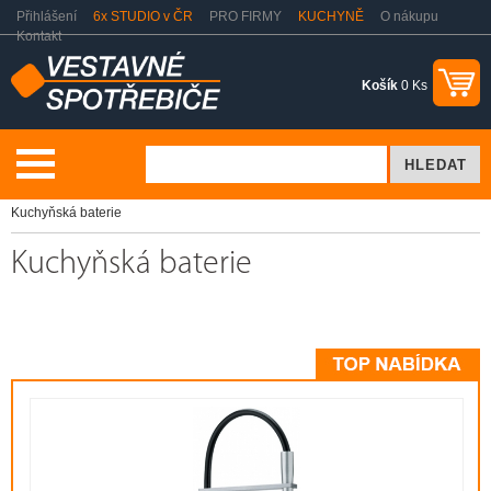
Přihlášení
6x STUDIO v ČR
PRO FIRMY
KUCHYNĚ
O nákupu
Kontakt
Košík
0 Ks
Dřezy a baterie
Výprodej ze studia - kuchyňské baterie a dřezy
Kuchyňská baterie
Kuchyňská baterie