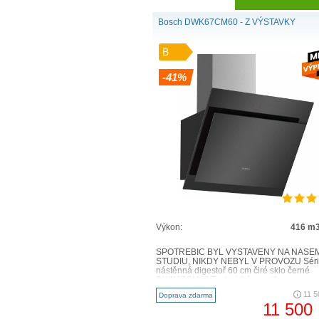
Bosch DWK67CM60 - Z VÝSTAVKY
B
-41%
Výkon:
416 m3
SPOTŘEBIČ BYL VYSTAVENÝ NA NAŠE
STUDIU, NIKDY NEBYL V PROVOZU Série
nástěnná digestoř 60 cm čiré sklo černé
DWK67CM60 Technická specifi..
11 5
Doprava zdarma
11 500