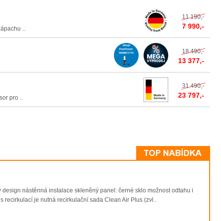
11 190,-
7 990,-
ápachu ..
18 490,-
13 377,-
31 490,-
23 797,-
or pro ..
design nástěnná instalace skleněný panel: černé sklo možnost odtahu i
 recirkulací je nutná recirkulační sada Clean Air Plus (zvl..