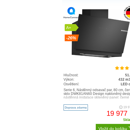
A+
-26%
Hlučnost:
51
Výkon:
432 m3
Osvětlení:
LED 
Serie 6, Nástěnný odsavač par, 80 cm, če
sklo DWK81AN60 Design nakloněný desi
nástěnná instalace skleněný panel: černé 
možnost odt..
19 9
Doprava zdarma
19 977
Skl
Vložit do košíku