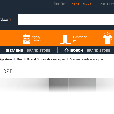
Přihlášení
6x STUDIO v ČR
PRO FIR
Akce
>
Myčky
Odsavače
ní
nádobí
par
igestoře
Bosch Brand Store odsavače par
Nástěnné odsavače par
 par