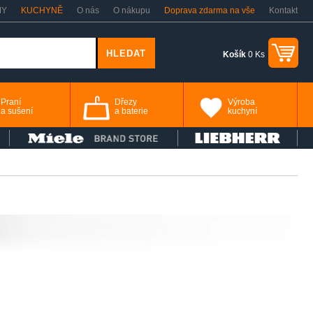
MY
KUCHYNĚ
O nás
O nákupu
Doprava zdarma na vše
Kontakt
Košík
0 Ks
Praní
Dřezy
Výroba
a sušení
a baterie
kuchyní