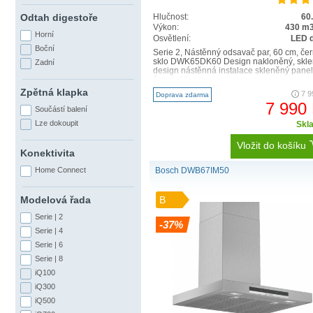
Odtah digestoře
Hlučnost:
60
Výkon:
430 m3
Horní
Osvětlení:
LED 
Boční
Serie 2, Nástěnný odsavač par, 60 cm, če
K ovládání odsavače p
sklo DWK65DK60 Design nakloněný, skl
Zadní
design nástěnná instalace skleněný panel
Ovládejte odsavač par pomocí di
černé sklo m..
Zpětná klapka
samotné vaření. Když jsou varn
7 9
Doprava zdarma
7 990
Wi-Fi, odsavač par se automatic
Součástí balení
ještě chvíli potom, co dovaříte.
Lze dokoupit
Skl
nebo osvětlení, ovládací prvky
Vložit do košíku
Konektivita
přitom více kontroly.
Home Connect
Bosch DWB67IM50
Modelová řada
B
Serie | 2
-37%
Serie | 4
Serie | 6
Serie | 8
iQ100
iQ300
iQ500