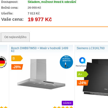
Dostupnost:
Skladem, možnost ihned k odeslání
Bežná cena:
26 990 Kč
Ušetříte:
7 013 Kč
19 977 Kč
Vaše cena:
Naše nást
výkon a d
Od nejlevnějšího
Nástěnné odsav
mezi nástěnným
Bosch DWB97IM50 + Mixér v hodnotě 1499
Siemens LC91KLT60
Kč
zapadne do vaší
B
zaznamenáte. J
-28%
A+
-24%
DÁREK