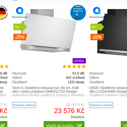
A+
A+
-25%
-22%
DÁREK
.0 dB
Hlučnost:
51.0 dB
Hlučnost:
/hod
Výkon:
441 m3/hod
Výkon:
diody
Osvětlení:
LED diody
Osvětlení:
rné
Serie 8, Nástěnný odsavač par, 90 cm, čisté
iQ500, Nástěnný odsavač
gn
sklo s bílým potiskem DWK91LT20 Design
sklo LC81KAN60 Design
sklo
nakloněný design nástěnná instalace skleněný
nástěnná instalace skle
panel: bílé s..
možnost odtah..
77 Kč
23 576 Kč
Doprava zdarma
Doprava zdarma
 Kč
23 576 Kč
adem
Skladem
Vložit do košíku
Vl