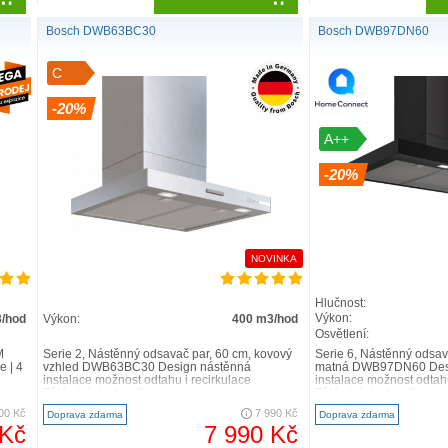
Bosch DWB63BC30
Bosch DWB97DN60
C
-20%
A++
-20%
NOVINKA
Hlučnost:
Výkon:
/hod
Výkon:
400 m3/hod
Osvětlení:
M
Serie 2, Nástěnný odsavač par, 60 cm, kovový
Serie 6, Nástěnný odsav
 | 4
vzhled DWB63BC30 Design nástěnná
matná DWB97DN60 Des
instalace možnost odtahu i recirkulace
instalace možnost odtahu
Základní vlastnosti ..
Základní vlastnosti ..
00 Kč
7 990 Kč
Doprava zdarma
Doprava zdarma
 Kč
7 990 Kč