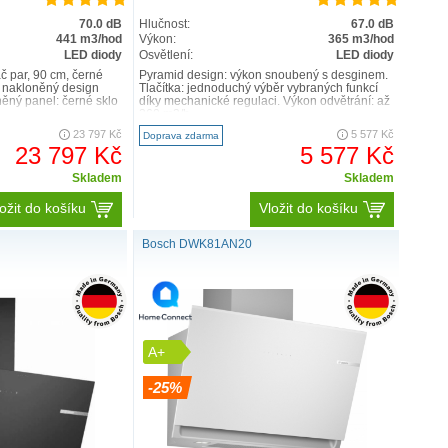
70.0 dB
Hlučnost:
67.0 dB
441 m3/hod
Výkon:
365 m3/hod
LED diody
Osvětlení:
LED diody
 par, 90 cm, černé
Pyramid design: výkon snoubený s desginem.
 nakloněný design
Tlačítka: jednoduchý výběr vybraných funkcí
něný panel: černé sklo
díky mechanické regulaci. Výkon odvětrání: až
360 m3/h ..
23 797 Kč
5 577 Kč
Doprava zdarma
23 797 Kč
5 577 Kč
Skladem
Skladem
ožit do košíku
Vložit do košíku
Bosch DWK81AN20
A+
-25%