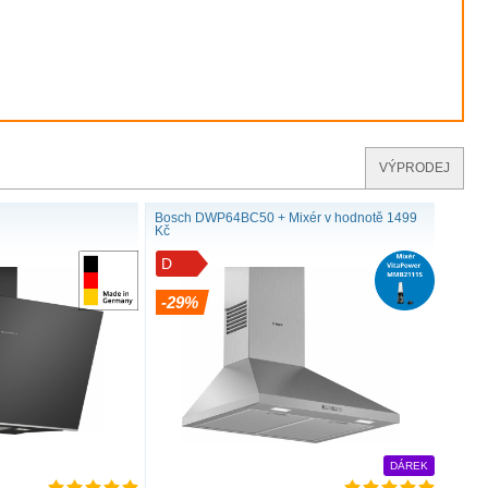
ěnné odsavače par představují silný
okonalý design
VÝPRODEJ
ače par jsou běžně instalovány nad varnou desku, na zeď
i kuchyňskými skříňkami. Tento typ odsavače par vkusně
Bosch DWP64BC50 + Mixér v hodnotě 1499
Kč
 kuchyňské linky a zajistí účinnou ventilaci, kterou sotva
D
eho úžasného účinku si ale určitě všimnete.
-29%
DÁREK