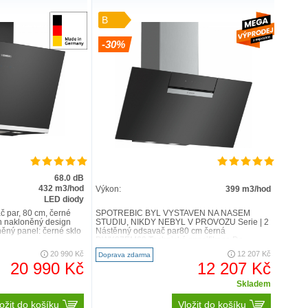
B
-30%
68.0 dB
432 m3/hod
Výkon:
399 m3/hod
LED diody
 par, 80 cm, černé
SPOTŘEBIČ BYL VYSTAVEN NA NAŠEM
 nakloněný design
STUDIU, NIKDY NEBYL V PROVOZU Serie | 2
něný panel: černé sklo
Nástěnný odsavač par80 cm černá
DWK87EM60 Technická specifikace De..
20 990 Kč
12 207 Kč
Doprava zdarma
20 990 Kč
12 207 Kč
Skladem
ožit do košíku
Vložit do košíku