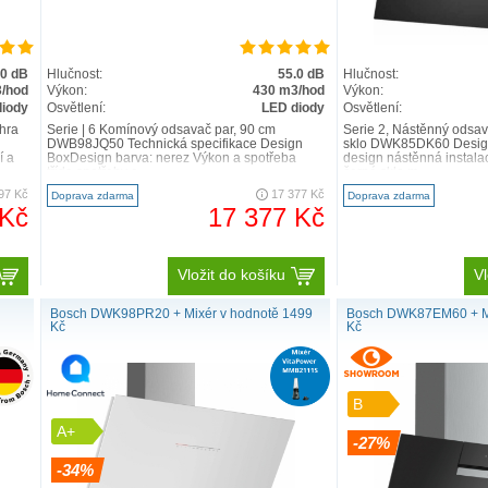
Perfektní o
Senzor
Perfect
.0 dB
Hlučnost:
55.0 dB
Hlučnost:
správný stupe
/hod
Výkon:
430 m3/hod
Výkon:
diody
Osvětlení:
LED diody
Osvětlení:
minimum. Ventil
hra
Serie | 6 Komínový odsavač par, 90 cm
Serie 2, Nástěnný odsav
dokud není vzdu
DWB98JQ50 Technická specifikace Design
sklo DWK85DK60 Design
na vaření a zby
í a
BoxDesign barva: nerez Výkon a spotřeba
design nástěnná instala
třída spotřeby e..
černé sklo m..
97 Kč
17 377 Kč
Doprava zdarma
Doprava zdarma
 Kč
17 377 Kč
Vložit do košíku
Vl
Bosch DWK98PR20 + Mixér v hodnotě 1499
Bosch DWK87EM60 + Mi
Kč
Kč
B
A+
-27%
-34%