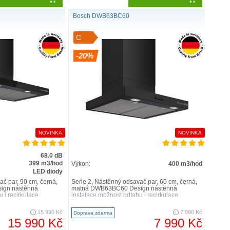
Bosch DWB63BC60
C
-20%
NOVINKA
NOVINKA
68.0 dB
399 m3/hod
Výkon:
400 m3/hod
LED diody
ač par, 90 cm, černá,
Serie 2, Nástěnný odsavač par, 60 cm, černá,
ign nástěnná
matná DWB63BC60 Design nástěnná
 i recirkulace
instalace možnost odtahu i recirkulace
Základní vlastnosti ..
15 990 Kč
7 990 Kč
Doprava zdarma
15 990 Kč
7 990 Kč