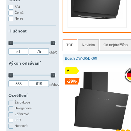
Bílá
Černá
Nerez
Hlučnost
TOP
Novinka
Od nejdražšího
db(A)
Bosch DWK65DK60
Výkon odsávání
A
-29%
m³/hod
Osvětlení
Žárovkové
Halogenové
Zářivkové
LED
Neonové