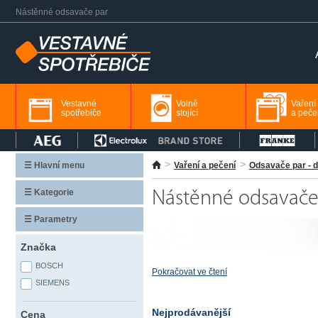
Nástěnné odsavače par
Vestavné
Volně
Vaření
spotřebiče
stojící
a peče
☰ Hlavní menu
Vaření a pečení
Odsavače par - d
☰ Kategorie
Nástěnné odsavače
☰ Parametry
Značka
BOSCH
Pokračovat ve čtení
SIEMENS
Nejprodávanější
Cena