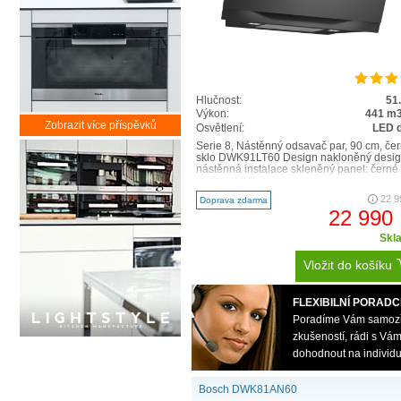
Hlučnost:
51
Výkon:
441 m3
Zobrazit více příspěvků
Osvětlení:
LED 
Serie 8, Nástěnný odsavač par, 90 cm, če
sklo DWK91LT60 Design nakloněný desi
nástěnná instalace skleněný panel: černé 
možnost odt..
22 9
Doprava zdarma
22 990
Skl
Vložit do košíku
FLEXIBILNÍ PORADC
Poradíme Vám samozřej
zkušeností, rádi s V
dohodnout na individu
Bosch DWK81AN60