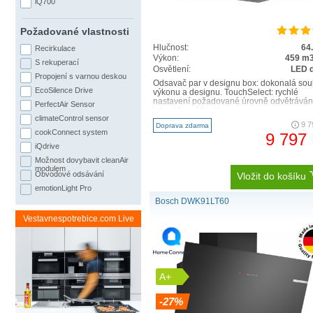
iQ700
Požadované vlastnosti
Hlučnost:
64
Recirkulace
Výkon:
459 m3
S rekuperací
Osvětlení:
LED 
Propojení s varnou deskou
Odsavač par v designu box: dokonalá sou
EcoSilence Drive
výkonu a designu. TouchSelect: rychlé
nastavení požadované úrovně odvětráván
PerfectAir Sensor
intenzity světla. V..
climateControl sensor
9 7
Doprava zdarma
cookConnect system
9 797
iQdrive
Možnost dovybavit cleanAir
modulem
Obvodové odsávání
Vložit do košíku
emotionLight Pro
Bosch DWK91LT60
Vestavnespotrebice.com Live
A+
-27%