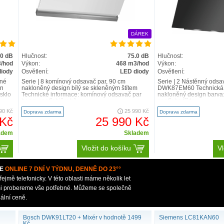
DÁREK
.0 dB
Hlučnost:
75.0 dB
Hlučnost:
/hod
Výkon:
468 m3/hod
Výkon:
diody
Osvětlení:
LED diody
Osvětlení:
rné
Serie | 8 komínový odsavač par, 90 cm
Serie | 2 Nástěnný odsa
gn
nakloněný design bílý se skleněným štítem
DWK87EM60 Technická s
sklo
Technické informace: komínový odsavač par
nakloněný design barva
barva spotřebiče: bíl..
spotřeba třída..
90 Kč
25 990 Kč
Doprava zdarma
Doprava zdarma
 Kč
25 990 Kč
adem
Skladem
Vložit do košíku
Vl
E
ONLINE 7 DNÍ V TÝDNU, DENNĚ DO 23°°
mě telefonicky. V této oblasti máme několik let
ámi probereme vše potřebné. Můžeme se společně
ální ceně.
Bosch DWK91LT20 + Mixér v hodnotě 1499
Siemens LC81KAN60
Kč