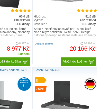
dsávání.
Air
monitoruje vzduch v průběhu vaření. Automaticky volí
60.0 dB
Hlučnost:
51.0 dB
ň výkonu, aby zachytil páru a pachy a omezil hluk na
430 m3/hod
Výkon:
432 m3/hod
LED diody
Osvětlení:
LED diody
átor je ještě chvíli v provozu, a to i po skončení vaření,
ač par, 80 cm, černé
Serie 6, Nástěnný odsavač par, 80 cm, čisté
ch v kuchyni čerstvý a čistý. Vy se tak můžete soustředit
 nakloněný, skleněný
sklo s bílým potiskem DWK81AN20 Design
tek nechat na odsavači par.
ce skleněný panel:
nakloněný design nástěnná instalace skleněný
panel: bílé s..
8 977 Kč
20 166 Kč
Doprava zdarma
8 977 Kč
20 166 Kč
Skladem
ožit do košíku
Vložit do košíku
xér v hodnotě 1499
Bosch DWB96BC60
B
-18%