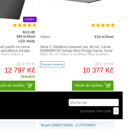
DÁREK
60.0 dB
399 m3/hod
Výkon:
619 m3/hod
LED diody
vač par80 cm černá
Serie 2, Nástěnný odsavač par, 90 cm, Černá
pecifikace Design
DWB96BC60 Design Box-Design barva: černý
: černý Výkon a
šířka: 90 cm Výkon a spotřeba třída spotřeby
energ..
12 797 Kč
10 377 Kč
Doprava zdarma
12 797 Kč
10 377 Kč
Skladem
ožit do košíku
Vložit do košíku
Zavoláme Vám zpět
Bosch DWK87EM60 - Z VÝSTAVKY