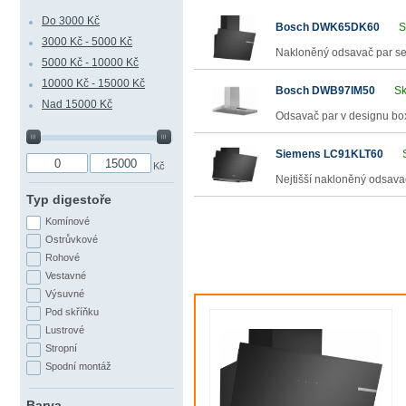
Do 3000 Kč
Bosch DWK65DK60
S
3000 Kč - 5000 Kč
Nakloněný odsavač par se 
5000 Kč - 10000 Kč
10000 Kč - 15000 Kč
Bosch DWB97IM50
Sk
Nad 15000 Kč
Odsavač par v designu box
Siemens LC91KLT60
Kč
Nejtišší nakloněný odsava
Typ digestoře
Komínové
Ostrůvkové
Rohové
Vestavné
Výsuvné
Pod skříňku
Lustrové
Stropní
Spodní montáž
Barva