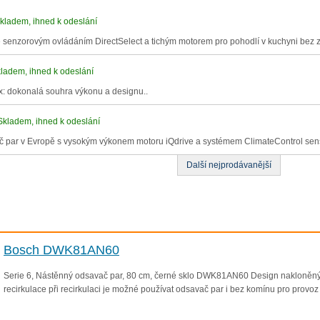
kladem, ihned k odeslání
senzorovým ovládáním DirectSelect a tichým motorem pro pohodlí v kuchyni bez z
ladem, ihned k odeslání
: dokonalá souhra výkonu a designu..
Skladem, ihned k odeslání
č par v Evropě s vysokým výkonem motoru iQdrive a systémem ClimateControl sens
Další nejprodávanější
Bosch DWK81AN60
Serie 6, Nástěnný odsavač par, 80 cm, černé sklo DWK81AN60 Design nakloněný 
recirkulace při recirkulaci je možné používat odsavač par i bez komínu pro provoz s