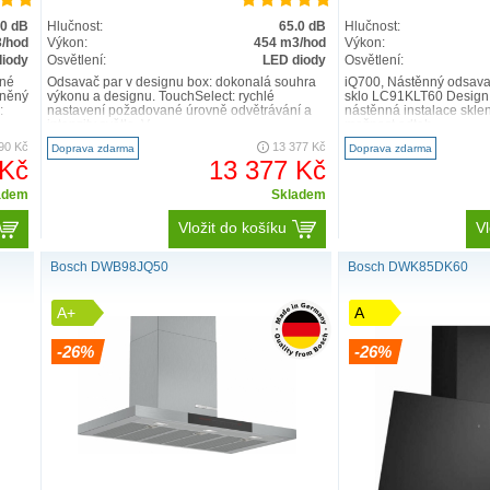
.0 dB
Hlučnost:
65.0 dB
Hlučnost:
/hod
Výkon:
454 m3/hod
Výkon:
diody
Osvětlení:
LED diody
Osvětlení:
rné
Odsavač par v designu box: dokonalá souhra
iQ700, Nástěnný odsavač
ar použijte varnou desku
eněný
výkonu a designu. TouchSelect: rychlé
sklo LC91KLT60 Design
:
nastavení požadované úrovně odvětrávání a
nástěnná instalace skle
spleje varné desky a uvolněte si ruce pro
intenzity světla. V..
možnost odtah..
á deska a odsavač par propojené pomocí
90 Kč
13 377 Kč
Doprava zdarma
Doprava zdarma
 Kč
13 377 Kč
ky zapne, jakmile začnete vařit, a poběží
 Pokud chcete nastavit výkon odsavače par
adem
Skladem
 máte přímo před sebou. Menší námaha, a
Vložit do košíku
Vl
Bosch DWB98JQ50
Bosch DWK85DK60
A+
A
-26%
-26%