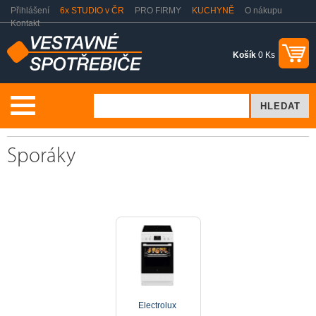
Přihlášení
6x STUDIO v ČR
PRO FIRMY
KUCHYNĚ
O nákupu
Kontakt
Košík
0 Ks
Volně stojící spotřebiče
2. jakost
Sporáky
Sporáky
Electrolux