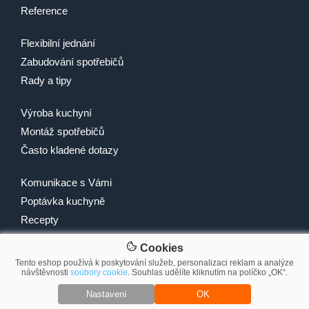
Reference
Flexibilní jednání
Zabudování spotřebičů
Rady a tipy
Výroba kuchyní
Montáž spotřebičů
Často kladené dotazy
Komunikace s Vámi
Poptávka kuchyně
Recepty
Cookies
Tento eshop používá k poskytování služeb, personalizaci reklam a analýze
návštěvnosti
soubory cookie
. Souhlas udělíte kliknutím na políčko „OK“.
© 2007-2026 2Traders CZ s.r.o.
Nastavení
OK