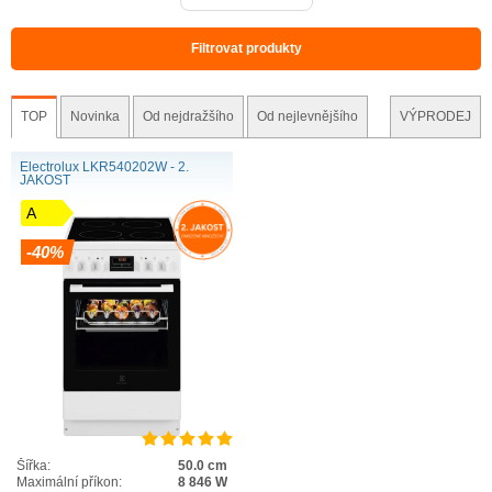
Filtrovat produkty
TOP
Novinka
Od nejdražšího
Od nejlevnějšího
VÝPRODEJ
Electrolux LKR540202W - 2.
JAKOST
A
-40%
Šířka:
50.0 cm
Maximální příkon:
8 846 W