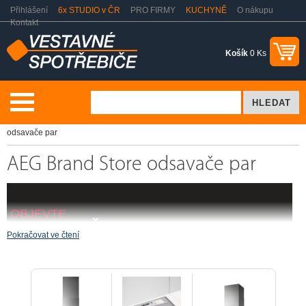
Přihlášení
6x STUDIO v ČR
PRO FIRMY
KUCHYNĚ
O nákupu
Kontakt
Košík
0 Ks
Vaření a pečení
Odsavače par - digestoře
AEG Brand Store
odsavače par
AEG Brand Store odsavače par
OBJEVTE
ODSAVAČE PAR
Pokračovat ve čtení