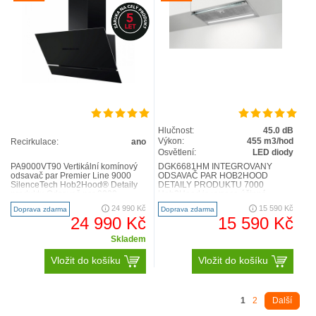
Hlučnost:
45.0 dB
Výkon:
455 m3/hod
Recirkulace:
ano
Osvětlení:
LED diody
PA9000VT90 Vertikální komínový
DGK6681HM INTEGROVANÝ
odsavač par Premier Line 9000
ODSAVAČ PAR HOB2HOOD
SilenceTech Hob2Hood® Detaily
DETAILY PRODUKTU 7000
produktu Odsavač par 9000
Hob2Hood je vysoce účinná
AutoSense s technologií in..
funkce, která automaticky ovládá
24 990 Kč
15 590 Kč
Doprava zdarma
Doprava zdarma
odsavač par a osvět..
24 990 Kč
15 590 Kč
Skladem
Vložit do košíku
Vložit do košíku
1
2
Další