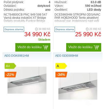
Počet plotýnek:
4
Hlučnost:
63.0 dB
Ovládání:
dotykové
Výkon:
590 m3/hod
Dětská pojistka:
ano
Osvětlení:
LED diody
NCT64B00CB PNC 949 598 547
DCE5960HM STROPNÍ ODSAVAČ
Varná deska indukční XT Bridge
PAR HOB2HOOD Tento atraktivní
Detaily produktu Funkce Bridge
odsavač par, instalovaný nad vaší
umožňuje propojit dvě samostatné
pracovní deskou, nejen čistí
varné zóny a vytvořit ..
vzduch v kuchyni, ale také ..
34 990 Kč
25 990 Kč
Doprava zdarma
Doprava zdarma
34 990 Kč
25 990 Kč
Breeze
Skladem
Technologie Breeze zajistí dokonalé a jedinečně tiché
Vložit do košíku
Vložit do košíku
odsávání nežádoucích pachů. Udrží tak vaši kuchyň stále
svěží.
AEG DGK6981HM
AEG GDE689HM
A+
A
-21%
-34%