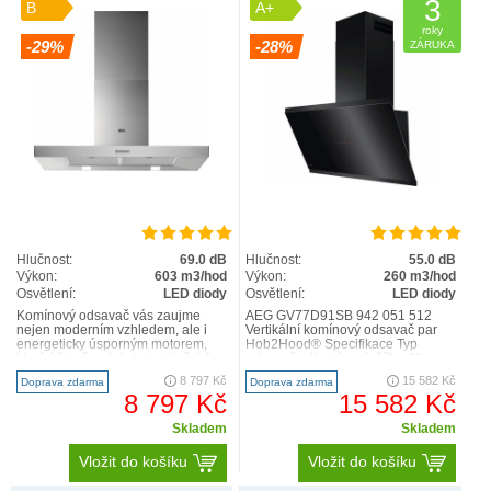
3
B
A+
roky
-29%
-28%
ZÁRUKA
Hlučnost:
69.0 dB
Hlučnost:
55.0 dB
Výkon:
603 m3/hod
Výkon:
260 m3/hod
Osvětlení:
LED diody
Osvětlení:
LED diody
Komínový odsavač vás zaujme
AEG GV77D91SB 942 051 512
nejen moderním vzhledem, ale i
Vertikální komínový odsavač par
energeticky úsporným motorem,
Hob2Hood® Specifikace Typ
který účinně redukuje kuchyňské
odsavače: Komínový, šířka 90 cm
výpary. Instaluje se na zeď a..
Počet rychlostí: 3+2 I..
8 797 Kč
15 582 Kč
Doprava zdarma
Doprava zdarma
8 797 Kč
15 582 Kč
Skladem
Skladem
Vložit do košíku
Vložit do košíku