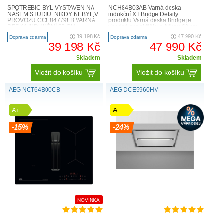
SPOTŘEBIČ BYL VYSTAVEN NA
NCH84B03AB Varná deska
NAŠEM STUDIU. NIKDY NEBYL V
indukční XT Bridge Detaily
PROVOZU CCE84779FB VARNÁ
produktu Varná deska Bridge je
DESKA INDUKČNÍ 80 CM
vhodná pro skříňky s šířkou 60 cm
COMBOHOB FLEXIBRIDGE
a kombinuje indukční vaření s ..
39 198 Kč
47 990 Kč
Doprava zdarma
Doprava zdarma
DETAILY PRODUKTU ..
39 198 Kč
47 990 Kč
Skladem
Skladem
Vložit do košíku
Vložit do košíku
Hob2hood
AEG NCT64B00CB
AEG DCE5960HM
Díky funkci Hob2Hood komunikuje odsavač par s varnou
deskou. Na začátku vaření automaticky zapne a rozsvítí
A+
A
odsavač par a také nastaví odtah podle intenzity vašeho
vaření. Odsavač par lze ovládat i manuálně.
-15%
-24%
NOVINKA