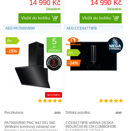
14 990 Kč
14 990 Kč
PROČ PRÁVĚ ODSAVAČE AEG?
Skladem
Skladem
Vložit do košíku
Vložit do košíku
AEG PA7000VB90
AEG CCE84779FB
5
A+
let
-15%
ZÁRUKA
A+
-34%
NOVINKA
Recirkulace:
ano
Dětská pojistka:
ano
PA7000VB90 PNC 942 051 580
CCE84779FB VARNÁ DESKA
Vertikální komínový odsavač par
INDUKČNÍ 80 CM COMBOHOB
Premier Line Hob2Hood® Detaily
FLEXIBRIDGE DETAILY