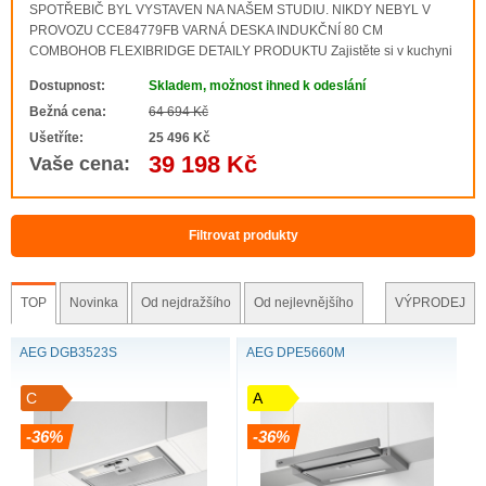
SPOTŘEBIČ BYL VYSTAVEN NA NAŠEM STUDIU. NIKDY NEBYL V
PROVOZU CCE84779FB VARNÁ DESKA INDUKČNÍ 80 CM
COMBOHOB FLEXIBRIDGE DETAILY PRODUKTU Zajistěte si v kuchyni
svobodu, kterou potřebujete. V této dvojici získáte kombinovanou
Dostupnost:
Skladem, možnost ihned k odeslání
indukční varnou desku s integrovaným výkonným odsavačem par. N..
Bežná cena:
64 694 Kč
Ušetříte:
25 496 Kč
39 198 Kč
Vaše cena:
Filtrovat produkty
TOP
Novinka
Od nejdražšího
Od nejlevnějšího
VÝPRODEJ
AEG DGB3523S
AEG DPE5660M
SVĚŽÍ KUCHYNĚ BEZ DOTYKU
Abyste se v kuchyni mohli soustředit pouze na vaření,
C
A
musíte eliminovat rušivé elementy. O váš klid se postará
-36%
-36%
náš výkonný odsavač par. Prostředí ve vaší kuchyni bud
neustále svěží a příjemné, aniž byste se museli odsavač