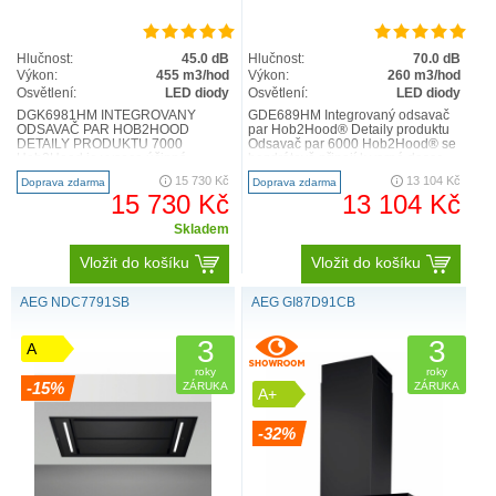
Hlučnost:
45.0 dB
Hlučnost:
70.0 dB
Výkon:
455 m3/hod
Výkon:
260 m3/hod
Osvětlení:
LED diody
Osvětlení:
LED diody
DGK6981HM INTEGROVANÝ
GDE689HM Integrovaný odsavač
ODSAVAČ PAR HOB2HOOD
par Hob2Hood® Detaily produktu
Prodloužená záruka
DETAILY PRODUKTU 7000
Odsavač par 6000 Hob2Hood® se
Hob2Hood je vysoce účinná
bezdrátově připojí k varné desce.
Protože víme, že se na kvalitu našich spotřebičů můžeme
funkce, která automaticky ovládá
Když zapnete varnou..
15 730 Kč
13 104 Kč
Doprava zdarma
Doprava zdarma
odsavač par a osvět..
spolehnout, nabízíme vám u vybraných modelů záruku
15 730 Kč
13 104 Kč
prodlouženou na 5 let.
Skladem
Vložit do košíku
Vložit do košíku
KTERÝ ODSAVAČ ZAPADNE DO VAŠÍ
AEG NDC7791SB
AEG GI87D91CB
KUCHYNĚ?
3
3
A
roky
roky
-15%
ZÁRUKA
ZÁRUKA
A+
-32%