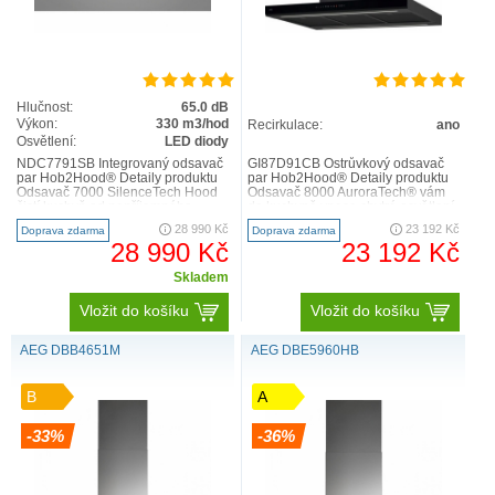
Hlučnost:
65.0 dB
Výkon:
330 m3/hod
Recirkulace:
ano
Osvětlení:
LED diody
VAŠE KUCHYNĚ, VÁŠ STYL
NDC7791SB Integrovaný odsavač
GI87D91CB Ostrůvkový odsavač
par Hob2Hood® Detaily produktu
par Hob2Hood® Detaily produktu
Dopřejte si efektivní odsávání par s funkcí Hob2Hood v
Odsavač 7000 SilenceTech Hood
Odsavač 8000 AuroraTech® vám
čistí kuchyň od nepříjemného
do kuchyně vnese chytré osvětlení.
designu, který se vám líbí. Nabídka varných desek AEG
pachu při vaření a záro..
Podle denního času au..
28 990 Kč
23 192 Kč
Doprava zdarma
Doprava zdarma
propojených s odsavači par je nejširší na trhu. U nás si
28 990 Kč
23 192 Kč
snadno vyberete ideální kombinaci funkcí a stylu, která s
Skladem
hodí právě do vaší kuchyně. Bez kompromisů na výkonu
Vložit do košíku
Vložit do košíku
AEG DBB4651M
AEG DBE5960HB
B
A
-33%
-36%