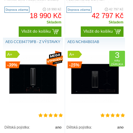
produktu Odsavač 7000
PRODUKTU Zajistěte si v kuchyni
SilenceTech Hood čistí kuchyň od..
svobodu, kterou potřebujete. V této
18 990 Kč
42 797 Kč
Doprava zdarma
Doprava zdarma
dvojici ..
18 990 Kč
42 797 Kč
Skladem
Skladem
Vložit do košíku
Vložit do košíku
AEG CCE84779FB - Z VÝSTAVKY
AEG NCH84B03AB
3
A+
A+
roky
-39%
-15%
ZÁRUKA
Dětská pojistka:
ano
Dětská pojistka:
ano