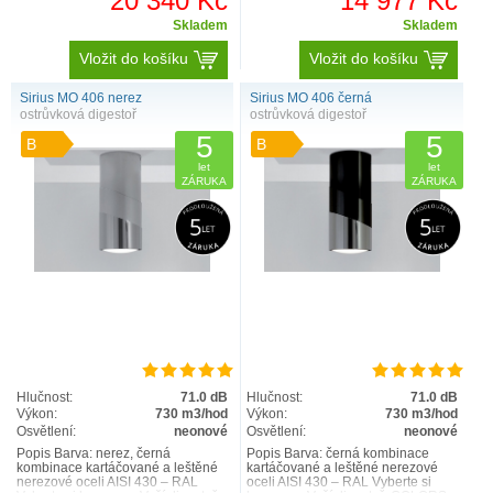
20 340 Kč
14 977 Kč
Skladem
Skladem
Vložit do košíku
Vložit do košíku
Sirius MO 406 nerez
Sirius MO 406 černá
ostrůvková digestoř
ostrůvková digestoř
5
5
B
B
let
let
ZÁRUKA
ZÁRUKA
Hlučnost:
71.0 dB
Hlučnost:
71.0 dB
Výkon:
730 m3/hod
Výkon:
730 m3/hod
Osvětlení:
neonové
Osvětlení:
neonové
Popis Barva: nerez, černá
Popis Barva: černá kombinace
kombinace kartáčované a leštěné
kartáčované a leštěné nerezové
nerezové oceli AISI 430 – RAL
oceli AISI 430 – RAL Vyberte si