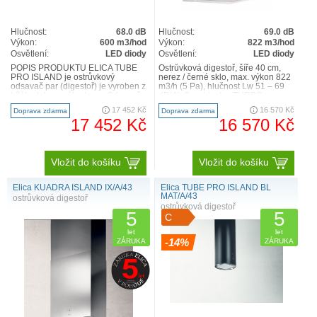
Hlučnost:
68.0 dB
Hlučnost:
69.0 dB
Výkon:
600 m3/hod
Výkon:
822 m3/hod
Osvětlení:
LED diody
Osvětlení:
LED diody
POPIS PRODUKTU ELICA TUBE
Ostrůvková digestoř, šíře 40 cm,
PRO ISLAND je ostrůvkový
nerez / černé sklo, max. výkon 822
odsavač par (digestoř) je vyroben z
m3/h (5 Pa), hlučnost Lw 51 – 69
bílého lakovaného kovu. Odsavač
dB(A), 3 rychlosti + TURBO,
par (digestoř) nabízí velký ..
odsávací jednotky maj..
17 452 Kč
16 570 Kč
Doprava zdarma
Doprava zdarma
17 452 Kč
16 570 Kč
Vložit do košíku
Vložit do košíku
Elica KUADRA ISLAND IX/A/43
Elica TUBE PRO ISLAND BL
MAT/A/43
ostrůvková digestoř
ostrůvková digestoř
5
5
C
let
let
-14%
ZÁRUKA
ZÁRUKA