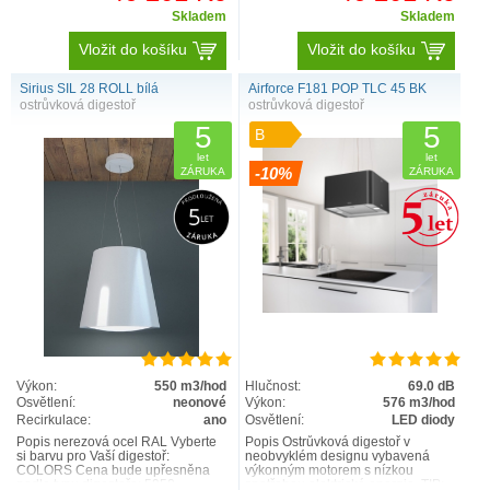
Skladem
Skladem
Vložit do košíku
Vložit do košíku
Sirius SIL 28 ROLL bílá
Airforce F181 POP TLC 45 BK
ostrůvková digestoř
ostrůvková digestoř
5
5
B
let
let
-10%
ZÁRUKA
ZÁRUKA
Výkon:
550 m3/hod
Hlučnost:
69.0 dB
Osvětlení:
neonové
Výkon:
576 m3/hod
Recirkulace:
ano
Osvětlení:
LED diody
Popis nerezová ocel RAL Vyberte
Popis Ostrůvková digestoř v
si barvu pro Vaší digestoř:
neobvyklém designu vybavená
COLORS Cena bude upřesněna
výkonným motorem s nízkou
podle typu digestoře: 5950 –
spotřebou elektrické energie. TIP: