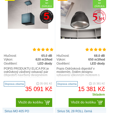
let
let
ZÁRUKA
ZÁRUKA
Hlučnost:
65.0 dB
Hlučnost:
68.0 dB
Výkon:
620 m3/hod
Výkon:
650 m3/hod
Osvětlení:
LED diody
Osvětlení:
LED diody
POPIS PRODUKTU ELICA PIX je
Popis Ostrůvková digestoř v
ostrůvkový závěsný odsavač par
moderním, čistém designu
(digestoř) navržený designérem
vybavená výkonným motorem s
společnosti ELICA FABRIZIO
nízkou spotřebou elektrické
CRISA. ELICA PIX je novinkou ..
energie. TIP: digestoř lze
35 091 Kč
15 381 Kč
Doprava zdarma
Doprava zdarma
bezdrátov..
35 091 Kč
15 381 Kč
Skladem
Vložit do košíku
Vložit do košíku
Sirius MO 405 PO
Sirius SIL 28 ROLL černá