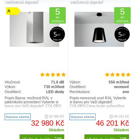
ostrůvková digestoř
ostrůvková digestoř
5
5
A
let
let
ZÁRUKA
ZÁRUKA
Hlučnost:
71.0 dB
Výkon:
550 m3/hod
Výkon:
730 m3/hod
Osvětlení:
neonové
Osvětlení:
LED diody
Recirkulace:
ano
Popis Barva: možnost RAL v
Popis nerezová ocel RAL Vyberte
jakémkoliv provedení Vyberte si
si barvu pro Vaší digestoř:
barvu pro Vaší digestoř: COLORS
COLORS Cena bude upřesněna
Cena bude upřesněna podle typu
podle typu digestoře: 5950 –
digestoře: 9900,- Kč ..
11900,- Kč Barva:černá ..
32 980 Kč
46 201 Kč
Doprava zdarma
Doprava zdarma
32 980 Kč
46 201 Kč
Skladem
Skladem