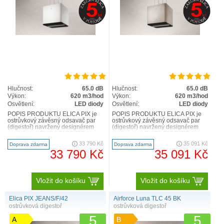
Hlučnost:
65.0 dB
Hlučnost:
65.0 dB
Výkon:
620 m3/hod
Výkon:
620 m3/hod
Osvětlení:
LED diody
Osvětlení:
LED diody
POPIS PRODUKTU ELICA PIX je
POPIS PRODUKTU ELICA PIX je
ostrůvkový závěsný odsavač par
ostrůvkový závěsný odsavač par
(digestoř) navržený designérem
(digestoř) navržený designérem
společnosti ELICA FABRIZIO
společnosti ELICA FABRIZIO
CRISA. ELICA PIX je novinkou ..
CRISA. ELICA PIX je novinkou ..
33 790 Kč
35 091 Kč
Doprava zdarma
Doprava zdarma
33 790 Kč
35 091 Kč
Vložit do košíku
Vložit do košíku
Elica PIX JEANS/F/42
Airforce Luna TLC 45 BK
ostrůvková digestoř
ostrůvková digestoř
5
5
A
B