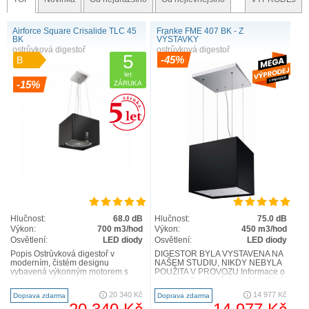
Airforce Square Crisalide TLC 45
Franke FME 407 BK - Z
BK
VÝSTAVKY
ostrůvková digestoř
ostrůvková digestoř
5
-45%
B
let
-15%
ZÁRUKA
Hlučnost:
68.0 dB
Hlučnost:
75.0 dB
Výkon:
700 m3/hod
Výkon:
450 m3/hod
Osvětlení:
LED diody
Osvětlení:
LED diody
Popis Ostrůvková digestoř v
DIGESTOŘ BYLA VYSTAVENA NA
moderním, čistém designu
NAŠEM STUDIU, NIKDY NEBYLA
vybavená výkonným motorem s
POUŽITA V PROVOZU Informace o
nízkou spotřebou elektrické
produktu Typ Ostrůvkový Montážní
energie. TIP: digestoř lze bezdráto..
šířka v cm 40.00 cm Po..
20 340 Kč
14 977 Kč
Doprava zdarma
Doprava zdarma