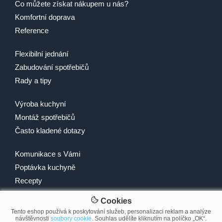
Co můžete získat nákupem u nás?
Komfortní doprava
Reference
Flexibilní jednání
Zabudování spotřebičů
Rady a tipy
Výroba kuchyní
Montáž spotřebičů
Často kladené dotazy
Komunikace s Vámi
Poptávka kuchyně
Recepty
Cookies
Tento eshop používá k poskytování služeb, personalizaci reklam a analýze
návštěvnosti
soubory cookie
. Souhlas udělíte kliknutím na políčko „OK“.
© 2007-2026 2Traders CZ s.r.o.