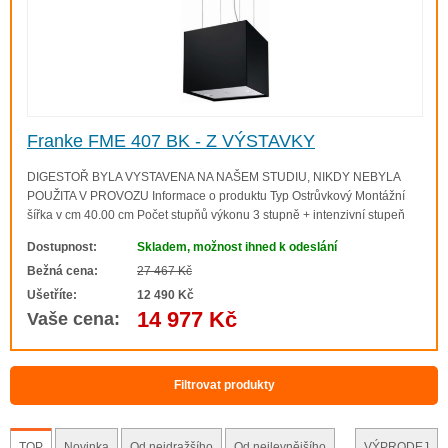
Franke FME 407 BK - Z VÝSTAVKY
DIGESTOŘ BYLA VYSTAVENA NA NAŠEM STUDIU, NIKDY NEBYLA
POUŽITA V PROVOZU Informace o produktu Typ Ostrůvkový Montážní
šířka v cm 40.00 cm Počet stupňů výkonu 3 stupně + intenzivní stupeň
Výkon dle DIN IEC 61591 Int. 450 m3/h Výkon dle DIN IEC 61591 Max.
Dostupnost:
Skladem, možnost ihned k odeslání
420 m3/h Výkon dle DIN IEC 61591 ..
Bežná cena:
27 467 Kč
Ušetříte:
12 490 Kč
14 977 Kč
Vaše cena:
Filtrovat produkty
TOP
Novinka
Od nejdražšího
Od nejlevnějšího
VÝPRODEJ