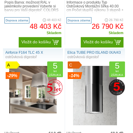
Popis Barva: možnost RAL v
Informace o produktu Typ
jakémkoliv provedení Vyberte si
Ostrůvkový Montážní šířka 40.00
barvu pro Vaší digestoř: COLORS
cm Počet stupňů výkonu 3 stupně +
Cena bude upřesněna podle typu
intenzivní stupeň Výkon dle DIN
digestoře: 5950,- Kč ..
IEC 61591 Int. 450 m3..
48 403 Kč
26 790 Kč
Doprava zdarma
Doprava zdarma
48 403 Kč
26 790 Kč
Skladem
Skladem
Vložit do košíku
Vložit do košíku
Airforce F164 TLC 45 X
Elica TUBE PRO ISLAND IX/A/43
ostrůvková digestoř
ostrůvková digestoř
5
5
A
C
let
let
-29%
-14%
ZÁRUKA
ZÁRUKA