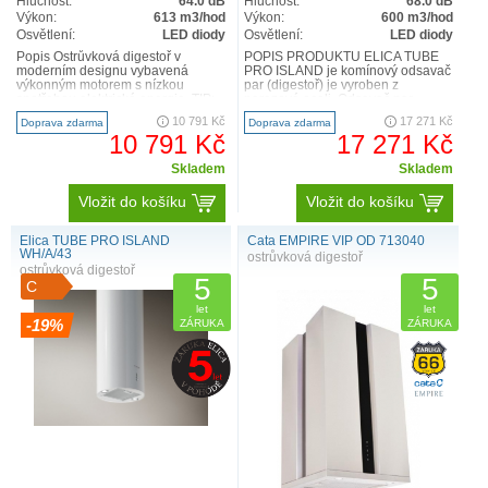
Hlučnost:
64.0 dB
Hlučnost:
68.0 dB
Výkon:
613 m3/hod
Výkon:
600 m3/hod
Osvětlení:
LED diody
Osvětlení:
LED diody
Popis Ostrůvková digestoř v
POPIS PRODUKTU ELICA TUBE
moderním designu vybavená
PRO ISLAND je komínový odsavač
výkonným motorem s nízkou
par (digestoř) je vyroben z
spotřebou elektrické energie. TIP:
nerezové oceli. Odsavač par
digestoř lze bezdrátově propoj..
(digestoř) nabízí velký výkon od 2..
10 791 Kč
17 271 Kč
Doprava zdarma
Doprava zdarma
10 791 Kč
17 271 Kč
Skladem
Skladem
Vložit do košíku
Vložit do košíku
Elica TUBE PRO ISLAND
Cata EMPIRE VIP OD 713040
WH/A/43
ostrůvková digestoř
ostrůvková digestoř
5
5
C
let
let
-19%
ZÁRUKA
ZÁRUKA