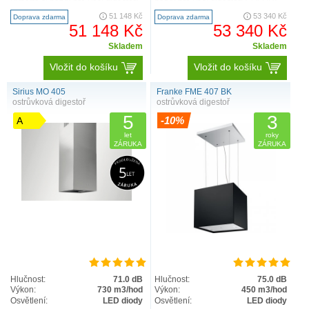
Vyberte si barvu pro Vaší digestoř:
barvu pro Vaší digestoř: COLORS
COLORS Cena bude u..
Cena bude upřesněn..
51 148 Kč
53 340 Kč
Doprava zdarma
Doprava zdarma
51 148 Kč
53 340 Kč
Skladem
Skladem
Vložit do košíku
Vložit do košíku
Sirius MO 405
Franke FME 407 BK
ostrůvková digestoř
ostrůvková digestoř
5
3
-10%
A
let
roky
ZÁRUKA
ZÁRUKA
Hlučnost:
71.0 dB
Hlučnost:
75.0 dB
Výkon:
730 m3/hod
Výkon:
450 m3/hod
Osvětlení:
LED diody
Osvětlení:
LED diody