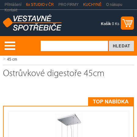
Přihlášení
6x STUDIO v ČR
PRO FIRMY
KUCHYNĚ
O nákupu
Kontakt
Košík
0 Ks
Vaření a pečení
Odsavače par - digestoře
Ostrůvkové digestoře
45 cm
Ostrůvkové digestoře 45cm