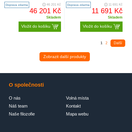
11900,- Kč Barva: bílá ..
digestoř lze bezdrátově propo..
46 201 Kč
11 691 Kč
Doprava zdarma
Doprava zdarma
46 201 Kč
11 691 Kč
Skladem
Skladem
Vložit do košíku
Vložit do košíku
1
2
Další
Zobrazit další produkty
O společnosti
O nás
Volná místa
Náš team
Kontakt
Naše filozofie
Mapa webu