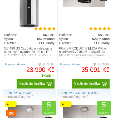
Hlučnost:
66.0 dB
Hlučnost:
65.0 dB
Výkon:
650 m3/hod
Výkon:
620 m3/hod
Osvětlení:
LED diody
Osvětlení:
LED diody
CC 480 SS Ostrůvkový odsavač s
POPIS PRODUKTU ELICA PIX je
dotykovým ovládáním, 40 cm REF.
ostrůvkový závěsný odsavač par
40480320 EAN. 8421152145852
(digestoř) navržený designérem
Zvolte barvu: Nerezová ocel
společnosti ELICA FABRIZIO
Stropní tubusový odsavač ..
CRISA. ELICA PIX je novinkou ..
23 990 Kč
35 091 Kč
Doprava zdarma
Doprava zdarma
23 990 Kč
35 091 Kč
Skladem
Vložit do košíku
Vložit do košíku
Elica PIX WH/F/42
Elica PIX CONCRETE/F/42
ostrůvková digestoř
ostrůvková digestoř
5
5
A
A
let
let
-2%
ZÁRUKA
ZÁRUKA