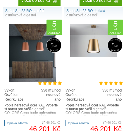
Vložit do košíku
Vložit do košíku
Sirius SIL 28 ROLL měď
Sirius SIL 28 ROLL zlatá
ostrůvková digestoř
ostrůvková digestoř
5
5
let
let
ZÁRUKA
ZÁRUKA
Výkon:
550 m3/hod
Výkon:
550 m3/hod
Osvětlení:
neonové
Osvětlení:
neonové
Recirkulace:
ano
Recirkulace:
ano
Popis nerezová ocel RAL Vyberte
Popis nerezová ocel RAL Vyberte
si barvu pro Vaší digestoř:
si barvu pro Vaší digestoř:
COLORS Cena bude upřesněna
COLORS Cena bude upřesněna
podle typu digestoře: 5950 –
podle typu digestoře: 5950 –
11900,- Kč Barva: měděná ..
11900,- Kč Barva: zlatá ..
46 201 Kč
46 201 Kč
Doprava zdarma
Doprava zdarma
46 201 Kč
46 201 Kč