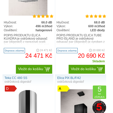
Hlučnost:
66.0 dB
Hlučnost:
68.0 dB
Výkon:
496 m3/hod
Výkon:
600 m3/hod
Osvětlení:
halogenové
Osvětlení:
LED diody
POPIS PRODUKTU ELICA
POPIS PRODUKTU ELICA TUBE
KUADRA je ostrůvkový odsavač
PRO ISLAND je ostrůvkový
par (digestoř) z nerezové oceli.
odsavač par (digestoř) je vyroben z
Odsavač par s výkonem 224-416
lakovaného kovu v černém
m3/h a v intenzivním výkonu
MATNÉM provedení. Odsavač par
24 471 Kč
20 690 Kč
Doprava zdarma
Doprava zdarma
dokonc..
(dige..
24 471 Kč
20 690 Kč
Skladem
Vložit do košíku
Vložit do košíku
Teka CC 480 SS
Elica PIX BL/F/42
ostrůvková digestoř
ostrůvková digestoř
5
D
A
let
ZÁRUKA