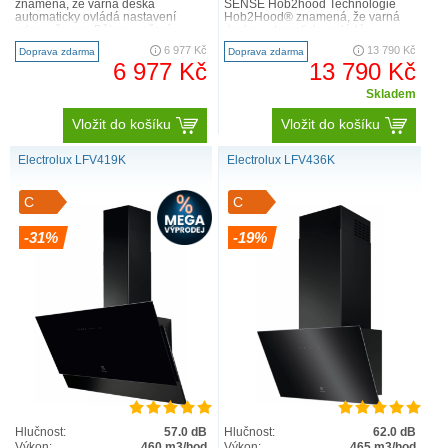
znamená, že varná deska
SENSE Hob2hood Technologie
automaticky ovládá nastavení
Hob2Hood® znamená, že varná
odsavače par. Během vaření
deska automaticky ovládá
upravuje intenzitu odsávání buď
nastavení odsavače par. Během
6 977 Kč
13 790 Kč
Doprava zdarma
Doprava zdarma
podle teplot..
vaření..
6 977 Kč
13 790 Kč
Skladem
Vložit do košíku
Vložit do košíku
Electrolux LFV419K
Electrolux LFV436K
C
C
-31%
-19%
Hlučnost:
57.0 dB
Hlučnost:
62.0 dB
Výkon:
460 m3/hod
Výkon:
465 m3/hod