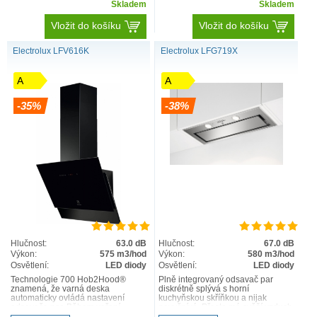
Skladem
Skladem
Vložit do košíku
Vložit do košíku
Electrolux LFV616K
Electrolux LFG719X
A
A
-35%
-38%
Hlučnost:
63.0 dB
Hlučnost:
67.0 dB
Výkon:
575 m3/hod
Výkon:
580 m3/hod
Osvětlení:
LED diody
Osvětlení:
LED diody
Technologie 700 Hob2Hood®
Plně integrovaný odsavač par
znamená, že varná deska
diskrétně splývá s horní
automaticky ovládá nastavení
kuchyňskou skříňkou a nijak
odsavače par. Během vaření
nevyčnívá. Přesto má svěží vzduch
upravuje intenzitu odsávání buď
ve vaší kuchyni plně pod