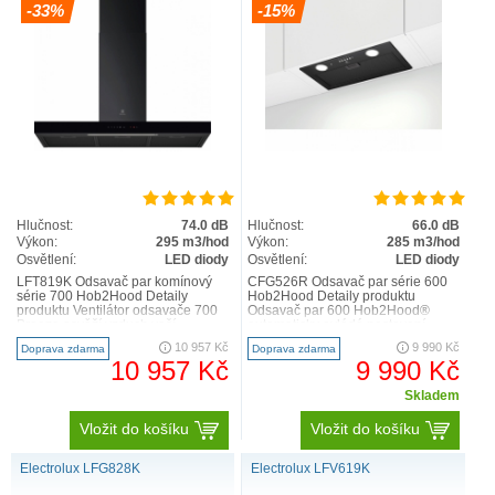
-33%
-15%
Hlučnost:
74.0 dB
Hlučnost:
66.0 dB
Výkon:
295 m3/hod
Výkon:
285 m3/hod
Osvětlení:
LED diody
Osvětlení:
LED diody
LFT819K Odsavač par komínový
CFG526R Odsavač par série 600
série 700 Hob2Hood Detaily
Hob2Hood Detaily produktu
produktu Ventilátor odsavače 700
Odsavač par 600 Hob2Hood®
Breeze osvěží vzduch vaší
automaticky ovládá nastavení
kuchyně – po vaření efektivn..
odsávání. V průběhu vaření se ve..
10 957 Kč
9 990 Kč
Doprava zdarma
Doprava zdarma
10 957 Kč
9 990 Kč
Skladem
Vložit do košíku
Vložit do košíku
Electrolux LFG828K
Electrolux LFV619K