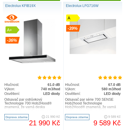
Electrolux KFIB19X
Electrolux LFG716W
A
-39%
A+
-36%
Hlučnost:
61.0 dB
Hlučnost:
67.0 dB
Výkon:
740 m3/hod
Výkon:
580 m3/hod
Osvětlení:
LED diody
Osvětlení:
LED diody
Odsavač par ostrůvkový
Odsavač par série 700 SENSE
Technologie 700 Hob2Hood®
Hob2hood Technologie
znamená, že varná deska
Hob2Hood® znamená, že varná
automaticky ovládá nastavení
deska automaticky ovládá
odsavače par. Během vaření
nastavení odsavače par. Během
21 990 Kč
9 589 Kč
Doprava zdarma
Doprava zdarma
upravuje intenzitu..
vaření upravuje..
21 990 Kč
9 589 Kč