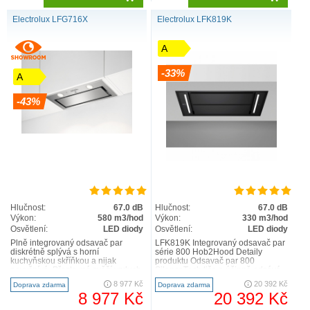
Electrolux LFG716X
Electrolux LFK819K
A
-33%
A
-43%
Hlučnost:
67.0 dB
Hlučnost:
67.0 dB
Výkon:
580 m3/hod
Výkon:
330 m3/hod
Osvětlení:
LED diody
Osvětlení:
LED diody
Plně integrovaný odsavač par
LFK819K Integrovaný odsavač par
diskrétně splývá s horní
série 800 Hob2Hood Detaily
kuchyňskou skříňkou a nijak
produktu Odsavač par 800
nevyčnívá. Přesto má svěží vzduch
SilenceTech tiše a účinně odsává
ve vaší kuchyni plně pod
pachy s minimální hlučnost..
8 977 Kč
20 392 Kč
Doprava zdarma
Doprava zdarma
kontrolou..
8 977 Kč
20 392 Kč