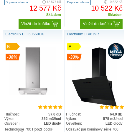
12 577 Kč
10 522 Kč
Doprava zdarma
Doprava zdarma
podle teplot..
kontrolou..
12 577 Kč
10 522 Kč
Skladem
Skladem
Vložit do košíku
Vložit do košíku
Electrolux EFF60560OX
Electrolux LFV619R
B
A
-38%
-33%
Hlučnost:
57.0 dB
Hlučnost:
64.0 dB
Výkon:
352 m3/hod
Výkon:
575 m3/hod
Osvětlení:
LED diody
Osvětlení:
LED diody
Technologie 700 Hob2Hood®
Odsavač par komínový série 700