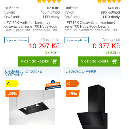
Hlučnost:
62.0 dB
Hlučnost:
74.0 dB
Výkon:
465 m3/hod
Výkon:
295 m3/hod
Osvětlení:
LED diody
Osvětlení:
LED diody
LFV439K Vertikální komínový
LFT816K Odsavač par komínový
odsavač par série 700 Hob2Hood
série 700 Hob2Hood Detaily
Detaily produktu Technologie 700
produktu Ventilátor odsavače 700
Hob2Hood® automaticky ovládá
Breeze osvěží vzduch vaší
nastavení odsavače par..
kuchyně – po vaření efektivn..
10 297 Kč
10 377 Kč
Doprava zdarma
Doprava zdarma
10 297 Kč
10 377 Kč
Skladem
Skladem
Vložit do košíku
Vložit do košíku
Electrolux LFG716R - Z
Electrolux LFV446K
VÝSTAVKY
A
C
-46%
-15%