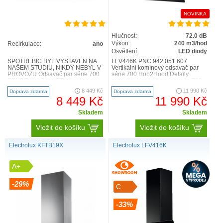
NOVINKA
Hlučnost:
72.0 dB
Výkon:
240 m3/hod
Recirkulace:
ano
Osvětlení:
LED diody
SPOTŘEBIČ BYL VYSTAVEN NA
LFV446K PNC 942 051 607
NAŠEM STUDIU, NIKDY NEBYL V
Vertikální komínový odsavač par
PROVOZU Odsavač par série 700
série 700 Hob2Hood Detaily
SENSE Hob2hood Technologie
produktu Ventilátor odsavače 700
Hob2Hood® znamená, že varná
Breeze osvěží vzduch vaší ku..
8 449 Kč
11 990 Kč
Doprava zdarma
Doprava zdarma
deska..
8 449 Kč
11 990 Kč
Skladem
Skladem
Vložit do košíku
Vložit do košíku
Electrolux KFTB19X
Electrolux LFV416K
A+
-29%
C
-33%