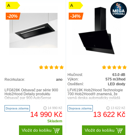
A
A
-20%
-34%
Hlučnost:
63.0 dB
Výkon:
575 m3/hod
Recirkulace:
ano
Osvětlení:
LED diody
LFG828K Odsavač par série 900
LFV619K Hob2Hood Technologie
Hob2Hood Detaily produktu
700 Hob2Hood® znamená, že
Odsavač par 900 AutoSense
varná deska automaticky ovládá
rozpoznává páru, mastnotu a
nastavení odsavače par. Během
pachy v kuchyni a intuitivně upra..
vaření upravuje intenzitu odsá..
14 990 Kč
13 622 Kč
Doprava zdarma
Doprava zdarma
14 990 Kč
13 622 Kč
Skladem
Vložit do košíku
Vložit do košíku