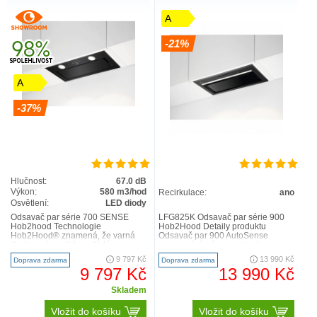
Nevíte si rady s výběrem nové varné desky?
A
Pomůžeme vám. Náš videoprůvodce vám vysvětlí
hlavní rozdíly mezi jednotlivými typy a poradí, na
-21%
které parametry se zaměřit, abyste si pro sebe
zvolili tu pravou.
A
-37%
Hlučnost:
67.0 dB
Výkon:
580 m3/hod
Recirkulace:
ano
Osvětlení:
LED diody
Odsavač par série 700 SENSE
LFG825K Odsavač par série 900
Hob2hood Technologie
Hob2Hood Detaily produktu
Hob2Hood® znamená, že varná
Odsavač par 900 AutoSense
deska automaticky ovládá
rozpoznává páru, mastnotu a
nastavení odsavače par. Během
pachy v kuchyni a intuitivně
9 797 Kč
13 990 Kč
Doprava zdarma
Doprava zdarma
vaření upravuje..
upravu..
9 797 Kč
13 990 Kč
Skladem
Vložit do košíku
Vložit do košíku