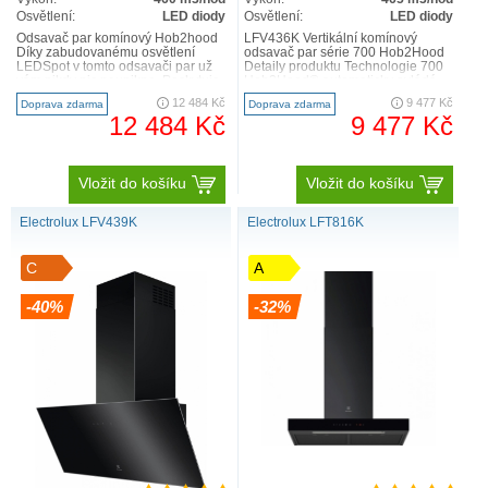
Osvětlení:
LED diody
Osvětlení:
LED diody
Odsavač par komínový Hob2hood
LFV436K Vertikální komínový
Díky zabudovanému osvětlení
odsavač par série 700 Hob2Hood
LEDSpot v tomto odsavači par už
Detaily produktu Technologie 700
vám nikdy nic neunikne. Poskytuje
Hob2Hood® automaticky ovládá
jasné světlo, abyste mě..
nastavení odsavače par..
12 484 Kč
9 477 Kč
Doprava zdarma
Doprava zdarma
12 484 Kč
9 477 Kč
Vložit do košíku
Vložit do košíku
Electrolux LFV439K
Electrolux LFT816K
C
A
-40%
-32%