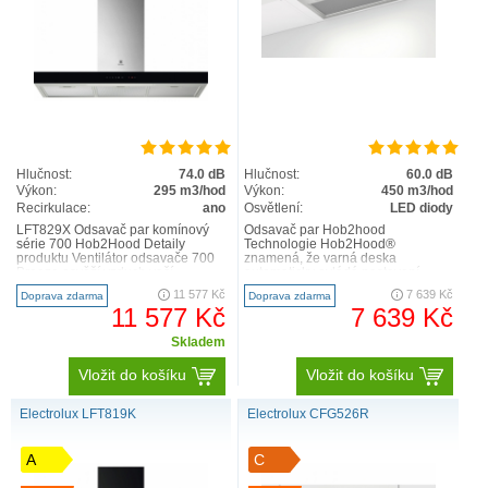
Hlučnost:
74.0 dB
Hlučnost:
60.0 dB
Výkon:
295 m3/hod
Výkon:
450 m3/hod
Recirkulace:
ano
Osvětlení:
LED diody
LFT829X Odsavač par komínový
Odsavač par Hob2hood
série 700 Hob2Hood Detaily
Technologie Hob2Hood®
produktu Ventilátor odsavače 700
znamená, že varná deska
Breeze osvěží vzduch vaší
automaticky ovládá nastavení
kuchyně – po vaření efektivn..
odsavače par. Během vaření
11 577 Kč
7 639 Kč
Doprava zdarma
Doprava zdarma
upravuje intenzitu odsáv..
11 577 Kč
7 639 Kč
Skladem
Vložit do košíku
Vložit do košíku
Electrolux LFT819K
Electrolux CFG526R
A
C