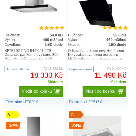
Hlučnost:
54.0 dB
Hlučnost:
58.0 dB
Výkon:
400 m3/hod
Výkon:
460 m3/hod
Osvětlení:
LED diody
Osvětlení:
LED diody
KFTB19X PNC 942 051 229
Odsavač par komínový Hob2hood
Odsavač par komínový série 800
Díky zabudovanému osvětlení
Hob2Hood Odsavač par 800
LEDSpot v tomto odsavači par už
SilenceTech tiše a účinně odsává
vám nikdy nic neunikne. Poskytuje
pachy s minimální hlučností. Vař..
jasné světlo, abyste mě..
18 330 Kč
11 490 Kč
Doprava zdarma
Doprava zdarma
18 330 Kč
11 490 Kč
Skladem
Skladem
Vložit do košíku
Vložit do košíku
Electrolux LFT829X
Electrolux LFG516X
A
C
-30%
-34%