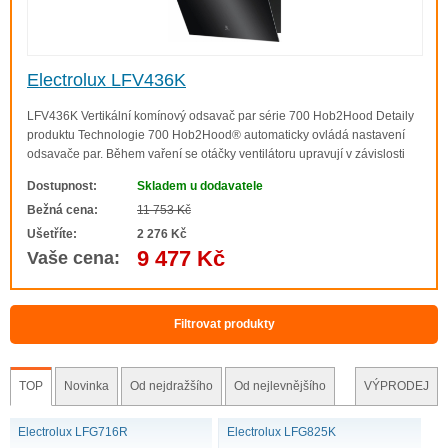
Electrolux LFV436K
LFV436K Vertikální komínový odsavač par série 700 Hob2Hood Detaily
produktu Technologie 700 Hob2Hood® automaticky ovládá nastavení
odsavače par. Během vaření se otáčky ventilátoru upravují v závislosti
na změnách teploty nebo podle toho, zda začnete používat více než
Dostupnost:
Skladem u dodavatele
jednu zónu. Můžete se tak..
Bežná cena:
11 753 Kč
Ušetříte:
2 276 Kč
9 477 Kč
Vaše cena:
Hob2Hood® pro pohodlné vaření
Funkce
Hob2Hood®
umožňuje bezdrátové
Filtrovat produkty
propojení varné desky s odsavačem par. Začněte
vařit a odsavač sám automaticky přizpůsobí
intenzitu odsávání podle výkonu varné desky. Vy tak
TOP
Novinka
Od nejdražšího
Od nejlevnějšího
VÝPRODEJ
máte volné ruce a můžete se plně věnovat přípravě
jídla.
Electrolux LFG716R
Electrolux LFG825K
Jak vybrat varnou desku