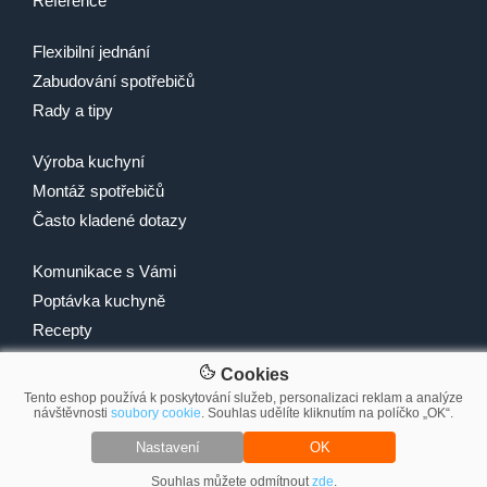
Reference
Flexibilní jednání
Zabudování spotřebičů
Rady a tipy
Výroba kuchyní
Montáž spotřebičů
Často kladené dotazy
Komunikace s Vámi
Poptávka kuchyně
Recepty
Cookies
Tento eshop používá k poskytování služeb, personalizaci reklam a analýze
návštěvnosti
soubory cookie
. Souhlas udělíte kliknutím na políčko „OK“.
© 2007-2026 2Traders CZ s.r.o.
Nastavení
OK
Souhlas můžete odmítnout
zde
.