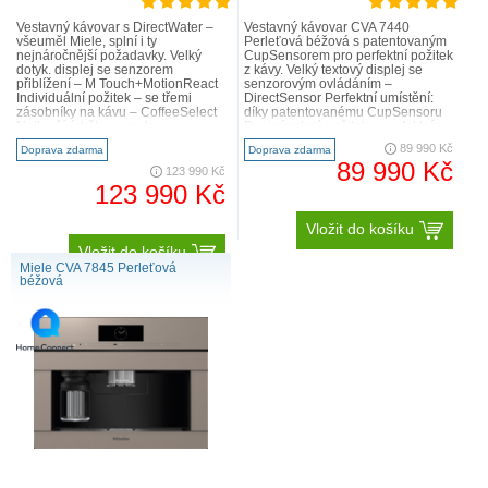
Vestavný kávovar s DirectWater –
Vestavný kávovar CVA 7440
všeuměl Miele, splní i ty
Perleťová béžová s patentovaným
nejnáročnější požadavky. Velký
CupSensorem pro perfektní požitek
dotyk. displej se senzorem
z kávy. Velký textový displej se
přiblížení – M Touch+MotionReact
senzorovým ovládáním –
Individuální požitek – se třemi
DirectSensor Perfektní umístění:
zásobníky na kávu – CoffeeSelect
díky patentovanému CupSensoru
Nejlepší údržba – zcela
Dvojnásobný požitek – perfektní
automaticky s AutoDescale a
pro dva: OneTouch for Two V..
89 990 Kč
Doprava zdarma
Doprava zdarma
AutoCl..
89 990 Kč
123 990 Kč
123 990 Kč
Vložit do košíku
Vložit do košíku
Miele CVA 7845 Perleťová
béžová