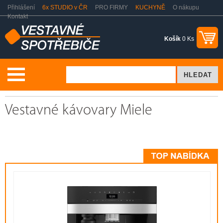
Přihlášení
6x STUDIO v ČR
PRO FIRMY
KUCHYNĚ
O nákupu
Kontakt
Košík
0 Ks
Vaření a pečení
Presovače, kávovary
Vestavné kávovary Miele
Vestavné kávovary Miele