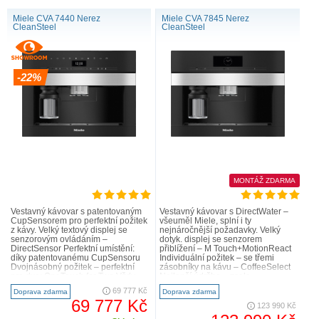
Miele CVA 7440 Nerez
Miele CVA 7845 Nerez
CleanSteel
CleanSteel
-22%
MONTÁŽ ZDARMA
Vestavný kávovar s patentovaným
Vestavný kávovar s DirectWater –
CupSensorem pro perfektní požitek
všeuměl Miele, splní i ty
z kávy. Velký textový displej se
nejnáročnější požadavky. Velký
senzorovým ovládáním –
dotyk. displej se senzorem
DirectSensor Perfektní umístění:
přiblížení – M Touch+MotionReact
díky patentovanému CupSensoru
Individuální požitek – se třemi
Dvojnásobný požitek – perfektní
zásobníky na kávu – CoffeeSelect
pro dva: OneTouch for Two Vždy
Nejlepší údržba – zcela
čerstvě namletá káva – Ar..
automaticky s AutoDescale a
69 777 Kč
Doprava zdarma
Doprava zdarma
AutoCl..
69 777 Kč
123 990 Kč