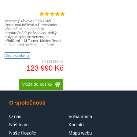
Vestavný kávovar CVA 7845
Perleťová béžová s DirectWater –
všeuměl Miele, splní i ty
nejnáročnější požadavky. Velký
dotyk. displej se senzorem
přiblížení – M Touch+MotionReact
Individuální požitek – se třemi
zásobníky na kávu – CoffeeSelect
Nejlepší údržba – zcela autom..
Doprava zdarma
123 990 Kč
123 990 Kč
Vložit do košíku
O společnosti
O nás
Volná místa
Náš team
Kontakt
Naše filozofie
Mapa webu