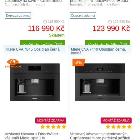
zásobníky na kávu – CoffeeSelect
přiblížení – M Touch+MotionReact
Nejlepší údržba – zcela
Individuální požitek – se třemi
automaticky s AutoDescale a
zásobníky na kávu – CoffeeSelect
AutoClean Perfektn..
Nejlepší údržba – zcela automat..
Doprava zdarma
Doprava zdarma
116 990 Kč
123 990 Kč
116 990 Kč
123 990 Kč
Skladem
Vložit do košíku
Vložit do košíku
Miele CVA 7845 Obsidian černá
Miele CVA 7440 Obsidian černá,
matná
-2%
MONTÁŽ ZDARMA
MONTÁŽ ZDARMA
Vestavný kávovar s DirectWater –
Vestavný kávovar s patentovaným
všeuměl Miele, splní i ty
CupSensorem pro perfektní požitek