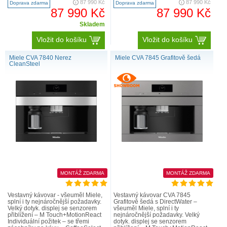
87 990 Kč
87 990 Kč
Doprava zdarma
Doprava zdarma
87 990 Kč
87 990 Kč
Skladem
Vložit do košíku
Vložit do košíku
Miele CVA 7840 Nerez
Miele CVA 7845 Grafitově šedá
CleanSteel
MONTÁŽ ZDARMA
MONTÁŽ ZDARMA
Vestavný kávovar - všeuměl Miele,
Vestavný kávovar CVA 7845
splní i ty nejnáročnější požadavky.
Grafitově šedá s DirectWater –
Velký dotyk. displej se senzorem
všeuměl Miele, splní i ty
přiblížení – M Touch+MotionReact
nejnáročnější požadavky. Velký
Individuální požitek – se třemi
dotyk. displej se senzorem