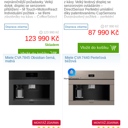
nejnáročnější požadavky. Velký
z kávy. Velký textový displej se
dotyk. displej se senzorem
senzorovým ovládáním –
přiblížení – M Touch+MotionReact
DirectSensor Perfektní umístění:
Individuální požitek – se třemi
díky patentovanému CupSensoru
zásobníky na kávu – CoffeeSelect
Dvojnásobný požitek – perfektní
Nejlepší údržba – zcela
pro dva: OneTouch for Two Vždy
automaticky s AutoDescale a
čerstvě namletá káva – Ar..
87 990 Kč
Doprava zdarma
Doprava zdarma
AutoCl..
87 990 Kč
123 990 Kč
123 990 Kč
Skladem
Vložit do košíku
Vložit do košíku
Miele CVA 7845 Obsidian černá,
Miele CVA 7440 Perleťová
matná
béžová
MONTÁŽ ZDARMA
MONTÁŽ ZDARMA