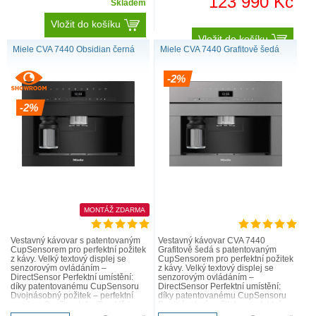
123 990 Kč
Skladem
Vložit do košíku
Vložit do košíku
Miele CVA 7440 Obsidian černá
Miele CVA 7440 Grafitově šedá
-2%
-2%
MONTÁŽ ZDARMA
Vestavný kávovar s patentovaným
Vestavný kávovar CVA 7440
CupSensorem pro perfektní požitek
Grafitově šedá s patentovaným
z kávy. Velký textový displej se
CupSensorem pro perfektní požitek
senzorovým ovládáním –
z kávy. Velký textový displej se
DirectSensor Perfektní umístění:
senzorovým ovládáním –
díky patentovanému CupSensoru
DirectSensor Perfektní umístění:
Dvojnásobný požitek – perfektní
díky patentovanému CupSensoru
pro dva: OneTouch for Two Vždy
Dvojnásobný požitek – perfektní
čerstvě namletá káva – Ar..
pro dva: OneTouch for Two Vžd..