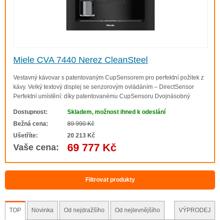
Miele CVA 7440 Nerez CleanSteel
Vestavný kávovar s patentovaným CupSensorem pro perfektní požitek z
kávy. Velký textový displej se senzorovým ovládáním – DirectSensor
Perfektní umístění: díky patentovanému CupSensoru Dvojnásobný
požitek – perfektní pro dva: OneTouch for Two Vždy čerstvě namletá
Dostupnost:
Skladem, možnost ihned k odeslání
káva – AromaticSystemFresh K..
Bežná cena:
89 990 Kč
Ušetříte:
20 213 Kč
69 777 Kč
Vaše cena:
Filtrovat produkty
TOP
Novinka
Od nejdražšího
Od nejlevnějšího
VÝPRODEJ