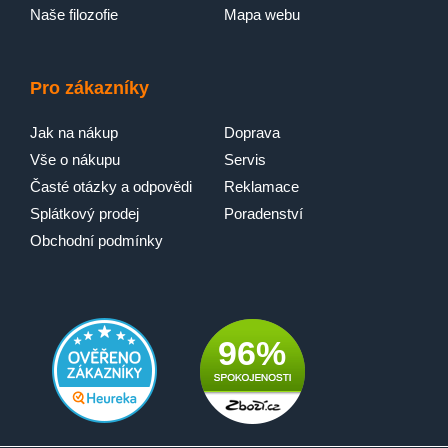
Naše filozofie
Mapa webu
Pro zákazníky
Objevte naši nabídku
Praktický a přehledný průvodce sušičkami
AEG
.
Jak na nákup
Doprava
Vše o nákupu
Servis
Časté otázky a odpovědi
Reklamace
TŘI JEDNODUCHÉ KROKY
Splátkový prodej
Poradenství
Obchodní podmínky
96%