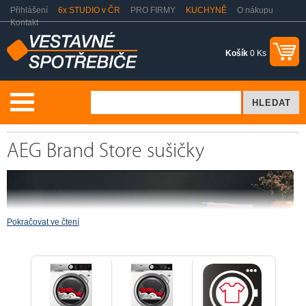
Přihlášení
6x STUDIO v ČR
PRO FIRMY
KUCHYNĚ
O nákupu
Kontakt
Košík
0 Ks
Praní a sušení
AEG Brand Store Sušičky
AEG Brand Store sušičky
Pokračovat ve čtení