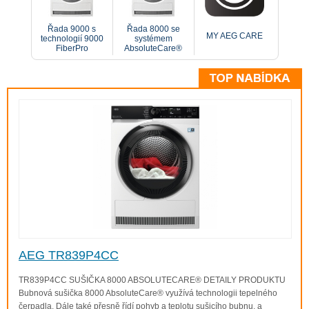
Řada 9000 s
Řada 8000 se
MY AEG CARE
technologií 9000
systémem
FiberPro
AbsoluteCare®
PRŮVODCEM NÁKUPEM
VYBERTE SI SVOJI SUŠIČKU
AEG
Kvůli množství nejrůznějších nových technologií a
moderních funkcí se může výběr sušičky zdát složitý.
Naštěstí je tu náš průvodce, který vám pomůže najít
sušičku vyhovující vašim potřebám, s funkcemi, které
požadujete...
A možná s jednou nebo dvěma navíc, o kterých jste ani
AEG TR839P4CC
nevěděli, že existují.
TR839P4CC SUŠIČKA 8000 ABSOLUTECARE® DETAILY PRODUKTU
ZJISTĚTE, JAKÁ SUŠIČKA JE PRO VÁS
Bubnová sušička 8000 AbsoluteCare® využívá technologii tepelného
TA PRAVÁ
čerpadla. Dále také přesně řídí pohyb a teplotu sušicího bubnu, a