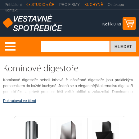
Přihlášení
6x STUDIO v ČR
PRO FIRMY
KUCHYNĚ
O nákupu
Kontakt
Košík
0 Ks
Vaření a pečení
Odsavače par - digestoře
Komínové
Komínové digestoře
Komínové digestoře neboli krbové či nástěnné digestoře jsou praktickým
pomocníkem do každé kuchyně. Jedná se o elegantnější alternativu digestoří
pod skříňku a právě proto se těší velké oblibě u zákazníků. Dominantou
těchto digestoří je ozdobný komín kryjící odvodovou trubku, čímž digestoř
Pokračovat ve čtení
stává významným dekoračním prvkem celé kuchyně. Specifikem tohoto typu
digestoří je jejich umístění. Umisťují se nejčastěji na stěnu nad varnou desku
do mezery mezi závěsnými skříňkami.
Při výběru komínových digestoří je důležité hledět na jejich technické
parametry. Ideální odsavače par by měly ve Vaší kuchyni vyměnit vzduch