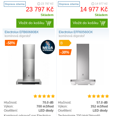
sklo možnost odtah..
OSOBNÍ ODBĚR Komínový
23 797 Kč
14 977 Kč
Doprava zdarma
Doprava zdarma
odsavač par Electrolux EFV603..
23 797 Kč
14 977 Kč
Skladem
Skladem
Vložit do košíku
Vložit do košíku
Electrolux EFB60680BX
Electrolux EFF60560OX
komínová digestoř
komínová digestoř
-58%
B
-38%
Hlučnost:
70.0 dB
Hlučnost:
57.0 dB
Výkon:
700 m3/hod
Výkon:
352 m3/hod
Osvětlení:
LED diody
Osvětlení:
LED diody
Komínový odsavač par Electrolux
Technologie 700 Hob2Hood®