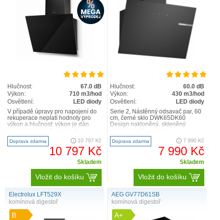
Hlučnost:
67.0 dB
Hlučnost:
60.0 dB
Výkon:
710 m3/hod
Výkon:
430 m3/hod
Osvětlení:
LED diody
Osvětlení:
LED diody
V případě úpravy pro napojení do
Serie 2, Nástěnný odsavač par, 60
rekuperace neplatí hodnoty pro
cm, černé sklo DWK65DK60
výkon a hlučnost: výkon je dán
Design nakloněný, skleněný
typem rekuperační jednotky,
design nástěnná instalace
hlučnost odpovídá hlučn..
skleněný panel: černé sklo m..
10 797 Kč
7 990 Kč
Doprava zdarma
Doprava zdarma
10 797 Kč
7 990 Kč
Skladem
Skladem
Vložit do košíku
Vložit do košíku
Electrolux LFT529X
AEG GV77D61SB
komínová digestoř
komínová digestoř
B
A+