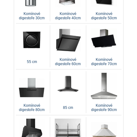
minimálně osmkrát za hodinu. Důležitým parametrem je také vědět, zda
odsavač bude odvádět vzduch potrubím z kuchyně ven nebo pro bude
využívat systém recirkulace pomocí uhlíkových filtrů a přefiltrovaný vzduch do
Komínové
Komínové
Komínové
místnosti. V neposlední řadě rozhoduje také to, jak bude digestoř zapadat do
digestoře 30cm
digestoře 40cm
digestoře 50cm
celkového estetického efektu Vaší kuchyně.
V kategorii komínových digestoří můžete vybírat digestoře od nejlepších
výrobců jako jsou AEG, Electrolux, Bosch, Siemens, Faber a další kvalitní
komínové digestoře různých variací designu, barevných úprav a technických
parametrů.
Komínové
Komínové
55 cm
digestoře 60cm
digestoře 70cm
Komínové
Komínové
85 cm
digestoře 80cm
digestoře 90cm