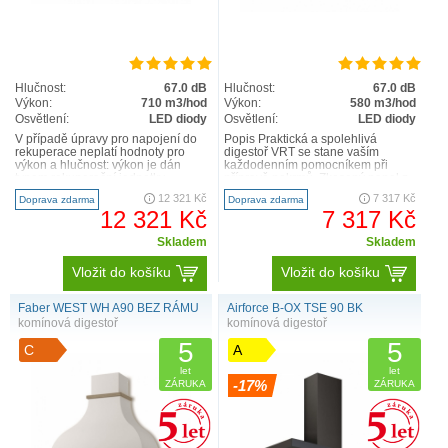
Hlučnost:
67.0 dB
Hlučnost:
67.0 dB
Výkon:
710 m3/hod
Výkon:
580 m3/hod
Osvětlení:
LED diody
Osvětlení:
LED diody
V případě úpravy pro napojení do
Popis Praktická a spolehlivá
rekuperace neplatí hodnoty pro
digestoř VRT se stane vaším
výkon a hlučnost: výkon je dán
každodenním pomocníkem při
typem rekuperační jednotky,
přípravě pokrmů. Zkosený panel z
hlučnost odpovídá hlučn..
černého skla nepřekáží při ..
12 321 Kč
7 317 Kč
Doprava zdarma
Doprava zdarma
12 321 Kč
7 317 Kč
Skladem
Skladem
Vložit do košíku
Vložit do košíku
Faber WEST WH A90 BEZ RÁMU
Airforce B-OX TSE 90 BK
komínová digestoř
komínová digestoř
5
5
C
A
let
let
-17%
ZÁRUKA
ZÁRUKA