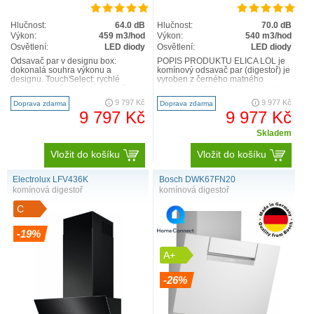
Hlučnost:
64.0 dB
Hlučnost:
70.0 dB
Výkon:
459 m3/hod
Výkon:
540 m3/hod
Osvětlení:
LED diody
Osvětlení:
LED diody
Odsavač par v designu box:
POPIS PRODUKTU ELICA LOL je
dokonalá souhra výkonu a
komínový odsavač par (digestoř) je
designu. TouchSelect: rychlé
vyroben z černého matného
nastavení požadované úrovně
lakovaného kovu. Odsavač par s
odvětrávání a intenzity světla. V..
výkonem 280-540 m3/h a v in..
9 797 Kč
9 977 Kč
Doprava zdarma
Doprava zdarma
9 797 Kč
9 977 Kč
Skladem
Vložit do košíku
Vložit do košíku
Electrolux LFV436K
Bosch DWK67FN20
komínová digestoř
komínová digestoř
C
-19%
A+
-26%