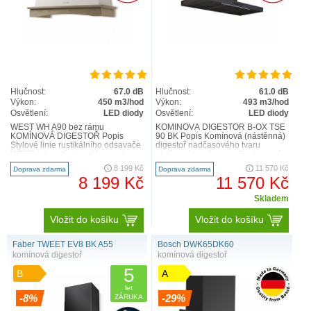
Hlučnost:
67.0 dB
Hlučnost:
61.0 dB
Výkon:
450 m3/hod
Výkon:
493 m3/hod
Osvětlení:
LED diody
Osvětlení:
LED diody
WEST WH A90 bez rámu
KOMÍNOVÁ DIGESTOŘ B-OX TSE
KOMÍNOVÁ DIGESTOŘ Popis
90 BK Popis Komínová (nástěnná)
Stylové linie rustikálního odsavače
digestoř nadčasového tvaru
WEST vykouzlí atmosféru venkova
obráceného písmene T vybavená
v každé tradiční kuchyni, ať..
výkonným motorem s nízkou..
8 199 Kč
11 570 Kč
Doprava zdarma
Doprava zdarma
8 199 Kč
11 570 Kč
Skladem
Vložit do košíku
Vložit do košíku
Faber TWEET EV8 BK A55
Bosch DWK65DK60
komínová digestoř
komínová digestoř
5
B
A
let
-8%
-29%
ZÁRUKA