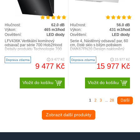
Hlučnost:
62.0 dB
Hlučnost:
56.0 dB
Výkon:
465 m3/hod
Výkon:
431 m3/hod
Osvětlení:
LED diody
Osvětlení:
LED diody
LFV436K Vertikální komínový
Serie 4, Nástěnný odsavač par, 60
odsavač par série 700 Hob2Hood
cm, čisté sklo s bílým potiskem
Detaily produktu Technologie 700
DWK67FN20 Design nakloněný
Hob2Hood® automaticky ovládá
design nástěnná instalace
nastavení odsavače par..
skleněný panel: bílé s..
9 477 Kč
15 977 Kč
Doprava zdarma
Doprava zdarma
9 477 Kč
15 977 Kč
Vložit do košíku
Vložit do košíku
1
2
3
...
28
Další
Zobrazit další produkty