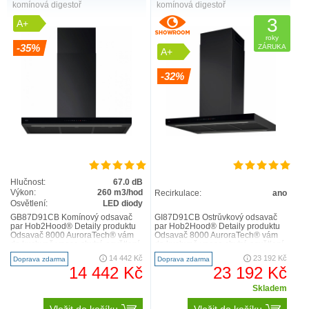
komínová digestoř
komínová digestoř
3
A+
roky
-35%
ZÁRUKA
A+
-32%
Hlučnost:
67.0 dB
Výkon:
260 m3/hod
Recirkulace:
ano
Osvětlení:
LED diody
GB87D91CB Komínový odsavač
GI87D91CB Ostrůvkový odsavač
par Hob2Hood® Detaily produktu
par Hob2Hood® Detaily produktu
Odsavač 8000 AuroraTech® vám
Odsavač 8000 AuroraTech® vám
do kuchyně vnese chytré osvětlení.
do kuchyně vnese chytré osvětlení.
Podle denního času auto..
Podle denního času au..
14 442 Kč
23 192 Kč
Doprava zdarma
Doprava zdarma
14 442 Kč
23 192 Kč
Skladem