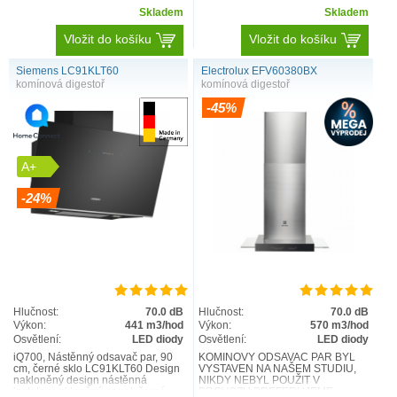
Skladem
Skladem
Vložit do košíku
Vložit do košíku
Siemens LC91KLT60
Electrolux EFV60380BX
komínová digestoř
komínová digestoř
-45%
A+
-24%
Hlučnost:
70.0 dB
Hlučnost:
70.0 dB
Výkon:
441 m3/hod
Výkon:
570 m3/hod
Osvětlení:
LED diody
Osvětlení:
LED diody
iQ700, Nástěnný odsavač par, 90
KOMÍNOVÝ ODSAVAČ PAR BYL
cm, černé sklo LC91KLT60 Design
VYSTAVEN NA NAŠEM STUDIU,
nakloněný design nástěnná
NIKDY NEBYL POUŽIT V
instalace skleněný panel: černé
PROVOZU PREFERUJEME