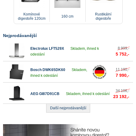
Komínové
Rustikální
160 cm
digestoře 120cm
digestoře
Nejprodávanější
8 999,-
Electrolux LFT529X
Skladem, ihned k
5 752,-
odeslání
11 190,-
Bosch DWK65DK60
Skladem,
7 990,-
ihned k odeslání
34 106,-
AEG GI87D91CB
Skladem, ihned k odeslání
23 192,-
Další nejprodávanější