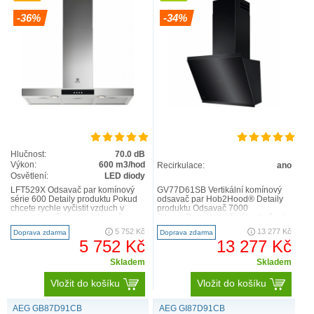
-36%
-34%
Hlučnost:
70.0 dB
Výkon:
600 m3/hod
Recirkulace:
ano
Osvětlení:
LED diody
LFT529X Odsavač par komínový
GV77D61SB Vertikální komínový
série 600 Detaily produktu Pokud
odsavač par Hob2Hood® Detaily
chcete rychle vyčistit vzduch v
produktu Odsavač 7000
kuchyni, potřebujete odsavač par
SilenceTech Hood čistí kuchyň od
ExtractionTech 600..
nepříjemného pachu při vaření ..
5 752 Kč
13 277 Kč
Doprava zdarma
Doprava zdarma
5 752 Kč
13 277 Kč
Skladem
Skladem
Vložit do košíku
Vložit do košíku
AEG GB87D91CB
AEG GI87D91CB