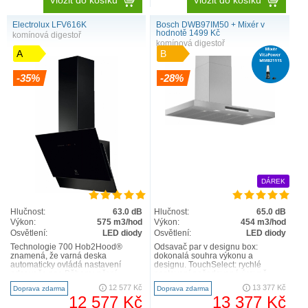
Vložit do košíku
Vložit do košíku
Electrolux LFV616K
Bosch DWB97IM50 + Mixér v
hodnotě 1499 Kč
komínová digestoř
komínová digestoř
A
B
-35%
-28%
DÁREK
Hlučnost:
63.0 dB
Hlučnost:
65.0 dB
Výkon:
575 m3/hod
Výkon:
454 m3/hod
Osvětlení:
LED diody
Osvětlení:
LED diody
Technologie 700 Hob2Hood®
Odsavač par v designu box:
znamená, že varná deska
dokonalá souhra výkonu a
automaticky ovládá nastavení
designu. TouchSelect: rychlé
odsavače par. Během vaření
nastavení požadované úrovně
upravuje intenzitu odsávání buď
odvětrávání a intenzity světla. V..
12 577 Kč
13 377 Kč
Doprava zdarma
Doprava zdarma
podle teplot..
12 577 Kč
13 377 Kč