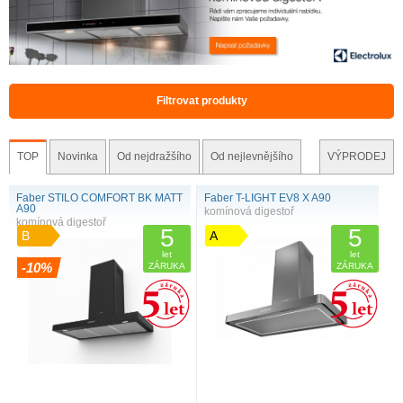
Filtrovat produkty
TOP
Novinka
Od nejdražšího
Od nejlevnějšího
VÝPRODEJ
Faber STILO COMFORT BK MATT
Faber T-LIGHT EV8 X A90
A90
komínová digestoř
komínová digestoř
5
5
B
A
let
let
-10%
ZÁRUKA
ZÁRUKA