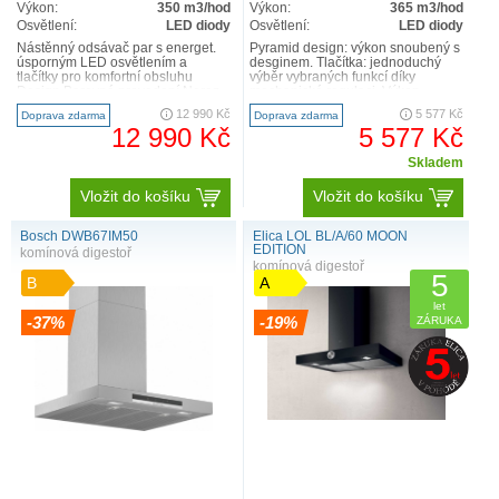
Výkon:
350 m3/hod
Výkon:
365 m3/hod
Osvětlení:
LED diody
Osvětlení:
LED diody
Nástěnný odsávač par s energet.
Pyramid design: výkon snoubený s
úsporným LED osvětlením a
desginem. Tlačítka: jednoduchý
tlačítky pro komfortní obsluhu
výběr vybraných funkcí díky
Design Barevné provedení Nerez
mechanické regulaci. Výkon
Možnost RAL provedení In..
odvětrání: až 360 m3/h ..
12 990 Kč
5 577 Kč
Doprava zdarma
Doprava zdarma
12 990 Kč
5 577 Kč
Skladem
Vložit do košíku
Vložit do košíku
Bosch DWB67IM50
Elica LOL BL/A/60 MOON
EDITION
komínová digestoř
komínová digestoř
5
B
A
let
-37%
-19%
ZÁRUKA