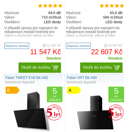
Hlučnost:
69.0 dB
Hlučnost:
65.0 dB
Výkon:
710 m3/hod
Výkon:
580 m3/hod
Osvětlení:
LED diody
Osvětlení:
LED diody
V případě úpravy pro napojení do
V případě úpravy pro napojení do
rekuperace neplatí hodnoty pro
rekuperace neplatí hodnoty pro
výkon a hlučnost: výkon je dán
výkon a hlučnost: výkon je dán
typem rekuperační jednotky,
typem rekuperační jednotky,
hlučnost odpovídá hlučnos..
hlučnost odpovídá hlučn..
11 547 Kč
22 607 Kč
Doprava zdarma
Doprava zdarma
11 547 Kč
22 607 Kč
Skladem
Skladem
Vložit do košíku
Vložit do košíku
Faber TWEET EV8 BK A80
Faber VRT BK A90
komínová digestoř
komínová digestoř
5
5
B
A
let
let
ZÁRUKA
ZÁRUKA