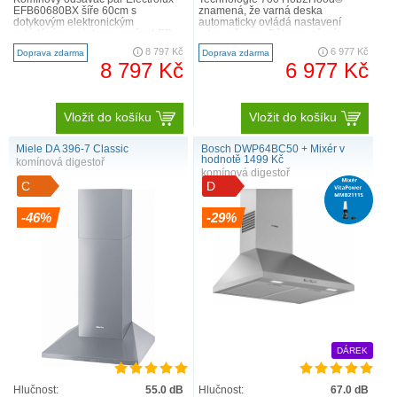
EFB60680BX šíře 60cm s
znamená, že varná deska
dotykovým elektronickým
automaticky ovládá nastavení
ovládáním a s integrovaným LED
odsavače par. Během vaření
osvětlením vás oslní profesionální
upravuje intenzitu odsávání buď
8 797 Kč
6 977 Kč
Doprava zdarma
Doprava zdarma
techn..
podle teplot..
8 797 Kč
6 977 Kč
Vložit do košíku
Vložit do košíku
Miele DA 396-7 Classic
Bosch DWP64BC50 + Mixér v
hodnotě 1499 Kč
komínová digestoř
komínová digestoř
C
D
-46%
-29%
DÁREK
Hlučnost:
55.0 dB
Hlučnost:
67.0 dB