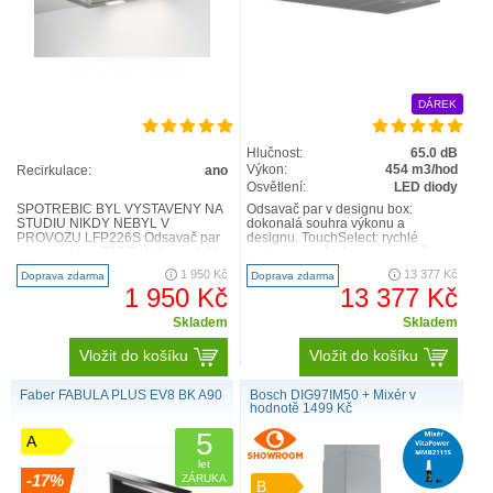
DÁREK
Hlučnost:
65.0 dB
Výkon:
454 m3/hod
Recirkulace:
ano
Osvětlení:
LED diody
SPOTŘEBIČ BYL VYSTAVENÝ NA
Odsavač par v designu box:
STUDIU NIKDY NEBYL V
dokonalá souhra výkonu a
PROVOZU LFP226S Odsavač par
designu. TouchSelect: rychlé
výsuvný série 300 Detaily produktu
nastavení požadované úrovně
Naše osvětlení odsavače ..
odvětrávání a intenzity světla. V..
1 950 Kč
13 377 Kč
Doprava zdarma
Doprava zdarma
1 950 Kč
13 377 Kč
Skladem
Skladem
Vložit do košíku
Vložit do košíku
Faber FABULA PLUS EV8 BK A90
Bosch DIG97IM50 + Mixér v
hodnotě 1499 Kč
5
A
let
-17%
ZÁRUKA
B