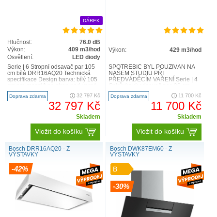
DÁREK
Hlučnost:
76.0 dB
Výkon:
409 m3/hod
Výkon:
429 m3/hod
Osvětlení:
LED diody
Serie | 6 Stropní odsavač par 105
SPOTŘEBIČ BYL POUŽÍVÁN NA
cm bílá DRR16AQ20 Technická
NAŠEM STUDIU PŘI
specifikace Design barva: bílý 105
PŘEDVÁDĚCÍM VAŘENÍ Serie | 4
cm pro montáž na strop nad varné
Ostrůvkový odsavač par, 90 cm
místo ..
DIG97IM50 Technická specifikace
32 797 Kč
11 700 Kč
Doprava zdarma
Doprava zdarma
Design..
32 797 Kč
11 700 Kč
Skladem
Skladem
Vložit do košíku
Vložit do košíku
Bosch DRR16AQ20 - Z
Bosch DWK87EM60 - Z
VÝSTAVKY
VÝSTAVKY
-42%
B
-30%