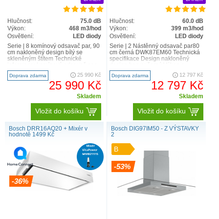
Hlučnost:
75.0 dB
Hlučnost:
60.0 dB
Výkon:
468 m3/hod
Výkon:
399 m3/hod
Osvětlení:
LED diody
Osvětlení:
LED diody
Serie | 8 komínový odsavač par, 90
Serie | 2 Nástěnný odsavač par80
cm nakloněný design bílý se
cm černá DWK87EM60 Technická
skleněným štítem Technické
specifikace Design nakloněný
informace: komínový odsavač par
design barva: černý Výkon a
barva spotřebiče: bíl..
spotřeba třída..
25 990 Kč
12 797 Kč
Doprava zdarma
Doprava zdarma
25 990 Kč
12 797 Kč
Skladem
Skladem
Vložit do košíku
Vložit do košíku
Bosch DRR16AQ20 + Mixér v
Bosch DIG97IM50 - Z VÝSTAVKY
hodnotě 1499 Kč
2
B
-53%
-36%