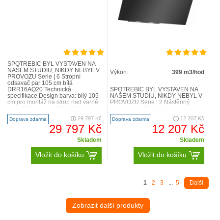
SPOTŘEBIČ BYL VYSTAVEN NA
NAŠEM STUDIU, NIKDY NEBYL V
Výkon:
399 m3/hod
PROVOZU Serie | 6 Stropní
odsavač par 105 cm bílá
DRR16AQ20 Technická
SPOTŘEBIČ BYL VYSTAVEN NA
specifikace Design barva: bílý 105
NAŠEM STUDIU, NIKDY NEBYL V
cm pro montáž na strop nad varné
PROVOZU Serie | 2 Nástěnný
místo Výkon a spotřeba Výkon v
odsavač par80 cm černá
provozu recirkulace s pachovým
DWK87EM60 Technická
29 797 Kč
12 207 Kč
Doprava zdarma
Doprava zdarma
fil..
specifikace De..
29 797 Kč
12 207 Kč
Skladem
Skladem
Vložit do košíku
Vložit do košíku
1
2
3
...
5
Další
Zobrazit další produkty