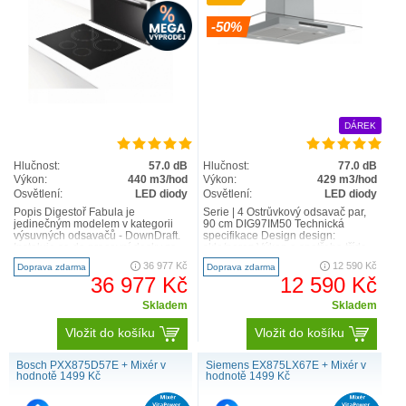
-50%
DÁREK
Hlučnost:
57.0 dB
Hlučnost:
77.0 dB
Výkon:
440 m3/hod
Výkon:
429 m3/hod
Osvětlení:
LED diody
Osvětlení:
LED diody
Popis Digestoř Fabula je
Serie | 4 Ostrůvkový odsavač par,
jedinečným modelem v kategorii
90 cm DIG97IM50 Technická
výsuvných odsavačů - DownDraft.
specifikace Design design:
Instaluje se do pracovní desky za
sklo/nerez Výkon a spotřeba třída
varnou plochu. Při zapnut..
spotřeby ener..
36 977 Kč
12 590 Kč
Doprava zdarma
Doprava zdarma
36 977 Kč
12 590 Kč
Skladem
Skladem
Vložit do košíku
Vložit do košíku
Bosch PXX875D57E + Mixér v
Siemens EX875LX67E + Mixér v
hodnotě 1499 Kč
hodnotě 1499 Kč