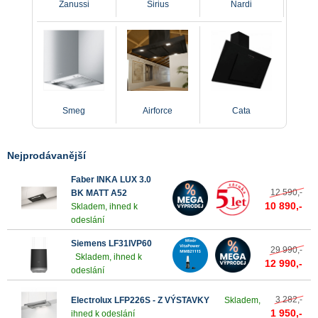
Zanussi
Sirius
Nardi
Smeg
Airforce
Cata
Nejprodávanější
Faber INKA LUX 3.0
12 590,-
BK MATT A52
10 890,-
Skladem, ihned k
odeslání
Siemens LF31IVP60
29 990,-
Skladem, ihned k
12 990,-
odeslání
3 282,-
Electrolux LFP226S - Z VÝSTAVKY
Skladem,
1 950,-
ihned k odeslání