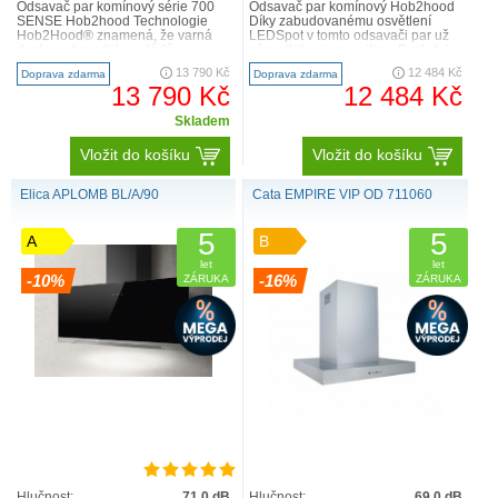
Odsavač par komínový série 700
Odsavač par komínový Hob2hood
SENSE Hob2hood Technologie
Díky zabudovanému osvětlení
Hob2Hood® znamená, že varná
LEDSpot v tomto odsavači par už
deska automaticky ovládá
vám nikdy nic neunikne. Poskytuje
nastavení odsavače par. Během
jasné světlo, abyste mě..
13 790 Kč
12 484 Kč
Doprava zdarma
Doprava zdarma
vaření..
13 790 Kč
12 484 Kč
Skladem
Vložit do košíku
Vložit do košíku
Elica APLOMB BL/A/90
Cata EMPIRE VIP OD 711060
5
5
A
B
let
let
-10%
-16%
ZÁRUKA
ZÁRUKA
Hlučnost:
71.0 dB
Hlučnost:
69.0 dB