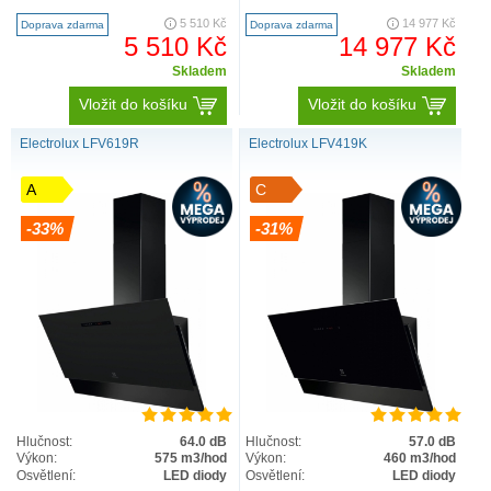
je ideálním řešením pro každého,
PROVOZU PREFERUJEME
kdo chce diskrétní, al..
OSOBNÍ ODBĚR Komínový
5 510 Kč
14 977 Kč
Doprava zdarma
Doprava zdarma
odsavač par Electrolux EFV603..
5 510 Kč
14 977 Kč
Skladem
Skladem
Vložit do košíku
Vložit do košíku
Electrolux LFV619R
Electrolux LFV419K
A
C
-33%
-31%
Hlučnost:
64.0 dB
Hlučnost:
57.0 dB
Výkon:
575 m3/hod
Výkon:
460 m3/hod
Osvětlení:
LED diody
Osvětlení:
LED diody