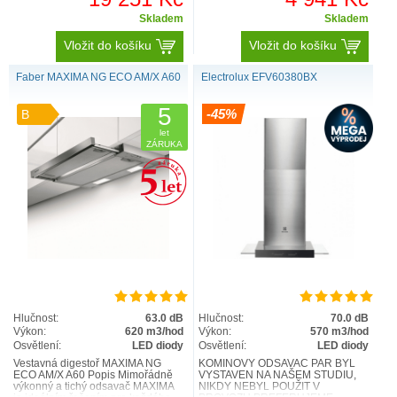
Skladem
Skladem
Vložit do košíku
Vložit do košíku
Faber MAXIMA NG ECO AM/X A60
Electrolux EFV60380BX
5
-45%
B
let
ZÁRUKA
Hlučnost:
63.0 dB
Hlučnost:
70.0 dB
Výkon:
620 m3/hod
Výkon:
570 m3/hod
Osvětlení:
LED diody
Osvětlení:
LED diody
Vestavná digestoř MAXIMA NG
KOMÍNOVÝ ODSAVAČ PAR BYL
ECO AM/X A60 Popis Mimořádně
VYSTAVEN NA NAŠEM STUDIU,
výkonný a tichý odsavač MAXIMA
NIKDY NEBYL POUŽIT V