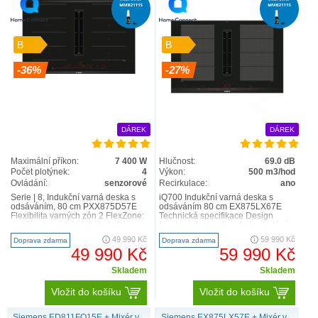
B
B
-36%
-27%
DÁREK
DÁREK
Maximální příkon:
7 400 W
Hlučnost:
69.0 dB
Počet plotýnek:
4
Výkon:
500 m3/hod
Ovládání:
senzorové
Recirkulace:
ano
Serie | 8, Indukční varná deska s
iQ700 Indukční varná deska s
odsáváním, 80 cm PXX875D57E
odsáváním 80 cm EX875LX67E
Flexibilita varných zón 2 FlexZone:
Technická specifikace Design
používejte nádobí jakéhokoli tvaru
fazetový design Komfort ovládání
nebo velik..
dual lightSlider ..
49 990 Kč
59 990 Kč
Doprava zdarma
Doprava zdarma
49 990 Kč
59 990 Kč
Skladem
Skladem
Vložit do košíku
Vložit do košíku
Siemens ED811FQ15E + Mixér v
Siemens EX875LX57E + Mixér v