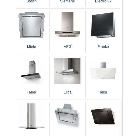
Bosch
Siemens
Electrolux
Miele
AEG
Franke
Faber
Elica
Teka