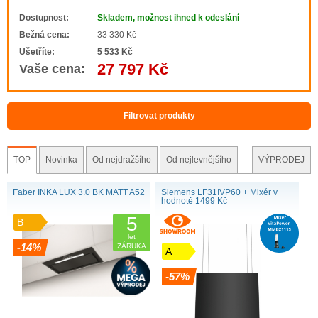
digestoře je umístěno na varné desce, v případě potřeby lze funkce
Dostupnost:
Skladem, možnost ihned k odeslání
odsavače ovládat pomocí..
Bežná cena:
33 330 Kč
Ušetříte:
5 533 Kč
27 797 Kč
Vaše cena:
Filtrovat produkty
TOP
Novinka
Od nejdražšího
Od nejlevnějšího
VÝPRODEJ
Faber INKA LUX 3.0 BK MATT A52
Siemens LF31IVP60 + Mixér v
hodnotě 1499 Kč
5
B
let
-14%
ZÁRUKA
A
-57%