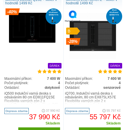
hodnotě 1499 Kč
hodnotě 1499 Kč
-40%
B
-28%
DÁREK
DÁREK
Maximální příkon:
7 400 W
Maximální příkon:
7 400 W
Počet plotýnek:
4
Počet plotýnek:
4
Ovládání:
dotykové
Ovládání:
senzorové
iQ500 Indukční varná deska s
iQ700, Indukční varná deska s
odsáváním 80 cm ED811FQ15E
odsáváním, 80 cm EX875LX57E
Flexibilita varných zón 2 x
Flexibilita varných zón 2 x
combiZone: umožní používat větší
flexInduction varné zóny:
nádobí spojením dvou klasic..
používejte nádobí jakéhokoli tv..
37 990 Kč
55 797 Kč
Doprava zdarma
Doprava zdarma
37 990 Kč
55 797 Kč
Skladem
Skladem