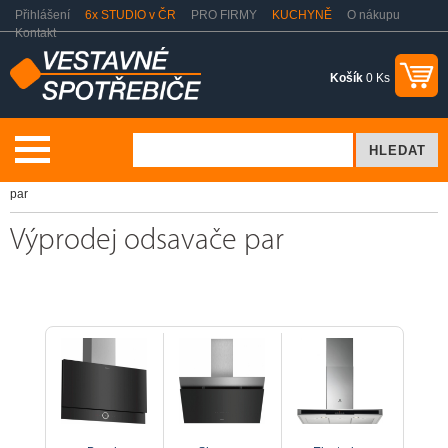
Přihlášení
6x STUDIO v ČR
PRO FIRMY
KUCHYNĚ
O nákupu
Kontakt
Košík
0 Ks
Vaření a pečení
Odsavače par - digestoře
Výprodej odsavače
par
Výprodej odsavače par