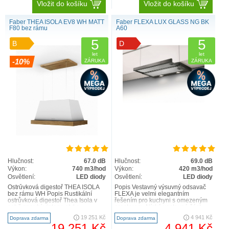
Vložit do košíku
Vložit do košíku
Faber THEA ISOLA EV8 WH MATT
Faber FLEXA LUX GLASS NG BK
F80 bez rámu
A60
5
5
B
D
let
let
-10%
ZÁRUKA
ZÁRUKA
Hlučnost:
67.0 dB
Hlučnost:
69.0 dB
Výkon:
740 m3/hod
Výkon:
420 m3/hod
Osvětlení:
LED diody
Osvětlení:
LED diody
Ostrůvková digestoř THEA ISOLA
Popis Vestavný výsuvný odsavač
bez rámu WH Popis Rustikální
FLEXA je velmi elegantním
ostrůvková digestoř Thea Isola v
řešením pro kuchyni s omezeným
sobě snoubí vintage styl s
prostorem. Nízká vestavná část
moderním designem a nab..
odsavače vám navíc umožní vy..
19 251 Kč
4 941 Kč
Doprava zdarma
Doprava zdarma
19 251 Kč
4 941 Kč