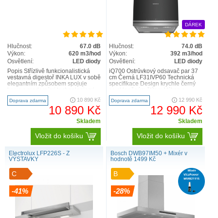
DÁREK
Hlučnost:
67.0 dB
Hlučnost:
74.0 dB
Výkon:
620 m3/hod
Výkon:
392 m3/hod
Osvětlení:
LED diody
Osvětlení:
LED diody
Popis Střízlivě funkcionalistická
iQ700 Ostrůvkový odsavač par 37
vestavná digestoř INKA LUX v sobě
cm Černá LF31IVP60 Technická
elegantním způsobem spojuje
specifikace Design krychle černý
luxus s moderními technologiemi.
se skleněným štítem Výkon a
Neuvidíte ji, ale ..
spotřeba ..
10 890 Kč
12 990 Kč
Doprava zdarma
Doprava zdarma
10 890 Kč
12 990 Kč
Skladem
Skladem
Vložit do košíku
Vložit do košíku
Electrolux LFP226S - Z
Bosch DWB97IM50 + Mixér v
VÝSTAVKY
hodnotě 1499 Kč
C
B
-41%
-28%