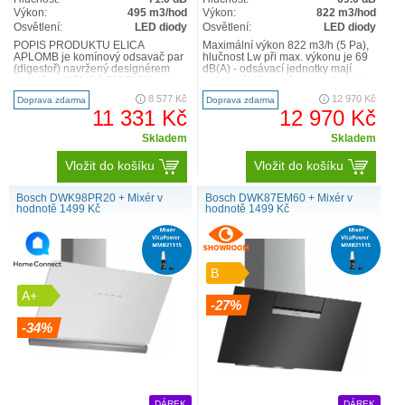
Výkon:
495 m3/hod
Výkon:
822 m3/hod
Osvětlení:
LED diody
Osvětlení:
LED diody
POPIS PRODUKTU ELICA
Maximální výkon 822 m3/h (5 Pa),
APLOMB je komínový odsavač par
hlučnost Lw při max. výkonu je 69
(digestoř) navržený designérem
dB(A) - odsávací jednotky mají
společnosti ELICA FABRIZIO
individuálně vyvažovanou turbínu -
CRISA, který měl být oficiálně
motory jsou opatř..
8 577 Kč
12 970 Kč
Doprava zdarma
Doprava zdarma
předst..
11 331 Kč
12 970 Kč
Skladem
Skladem
Vložit do košíku
Vložit do košíku
Bosch DWK98PR20 + Mixér v
Bosch DWK87EM60 + Mixér v
hodnotě 1499 Kč
hodnotě 1499 Kč
B
A+
-27%
-34%
DÁREK
DÁREK