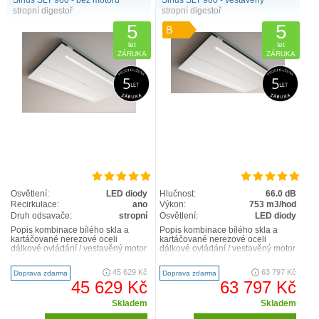
Sirius SLT 960 - bez motoru
Sirius SLT 960 - vestavěný
stropní digestoř
stropní digestoř
5
5
B
let
let
ZÁRUKA
ZÁRUKA
Osvětlení:
LED diody
Hlučnost:
66.0 dB
Recirkulace:
ano
Výkon:
753 m3/hod
Druh odsavače:
stropní
Osvětlení:
LED diody
Popis kombinace bílého skla a
Popis kombinace bílého skla a
kartáčované nerezové oceli
kartáčované nerezové oceli
dálkové ovládání / vestavěný motor
dálkové ovládání / vestavěný motor
/ štěrbinové sání / led diodové
/ štěrbinové sání / led diodové
pásky – regulace int..
pásky – regulace int..
45 629 Kč
63 797 Kč
Doprava zdarma
Doprava zdarma
45 629 Kč
63 797 Kč
Skladem
Skladem