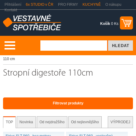
Přihlášení
6x STUDIO v ČR
PRO FIRMY
KUCHYNĚ
O nákupu
Kontakt
Košík
0 Ks
Vaření a pečení
Odsavače par - digestoře
Stropní digestoře
110 cm
Stropní digestoře 110cm
Filtrovat produkty
TOP
Novinka
Od nejdražšího
Od nejlevnějšího
VÝPRODEJ