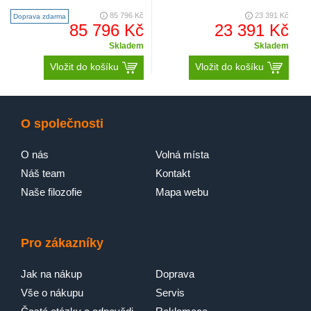
/ štěrbinové sání / led diodové
velmi nízká hlučnost a panel s
pásky – regulace int..
možností změny bar..
85 796 Kč
23 391 Kč
Doprava zdarma
85 796 Kč
23 391 Kč
Skladem
Skladem
Vložit do košíku
Vložit do košíku
O společnosti
O nás
Volná místa
Náš team
Kontakt
Naše filozofie
Mapa webu
Pro zákazníky
Jak na nákup
Doprava
Vše o nákupu
Servis