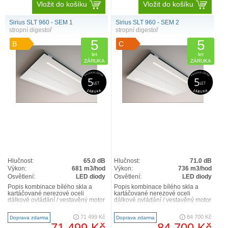
Vložit do košíku
Vložit do košíku
Sirius SLT 960 - SEM 1
Sirius SLT 960 - SEM 2
stropní digestoř
stropní digestoř
5
5
B
C
let
let
ZÁRUKA
ZÁRUKA
Hlučnost:
65.0 dB
Hlučnost:
71.0 dB
Výkon:
681 m3/hod
Výkon:
736 m3/hod
Osvětlení:
LED diody
Osvětlení:
LED diody
Popis kombinace bílého skla a
Popis kombinace bílého skla a
kartáčované nerezové oceli
kartáčované nerezové oceli
dálkové ovládání / vestavěný motor
dálkové ovládání / vestavěný motor
/ štěrbinové sání / led diodové
/ štěrbinové sání / led diodové
pásky – regulace int..
pásky – regulace int..
71 499 Kč
84 700 Kč
Doprava zdarma
Doprava zdarma
71 499 Kč
84 700 Kč