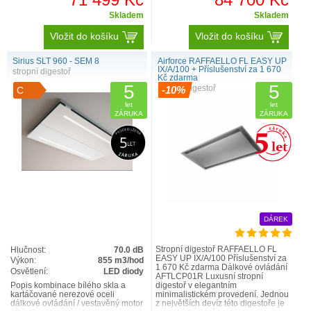
Skladem
Skladem
Vložit do košíku
Vložit do košíku
Sirius SLT 960 - SEM 8
Airforce RAFFAELLO FL EASY UP
IX/A/100 + Příslušenství za 1 670
stropní digestoř
Kč zdarma
5
5
stropní digestoř
-10%
C
let
let
ZÁRUKA
ZÁRUKA
DÁREK
Stropní digestoř RAFFAELLO FL
Hlučnost:
70.0 dB
EASY UP IX/A/100 Příslušenství za
Výkon:
855 m3/hod
1 670 Kč zdarma Dálkové ovládání
Osvětlení:
LED diody
AFTLCP01R Luxusní stropní
Popis kombinace bílého skla a
digestoř v elegantním
kartáčované nerezové oceli
minimalistickém provedení. Jednou
dálkové ovládání / vestavěný motor
z největších devíz této digestoře je