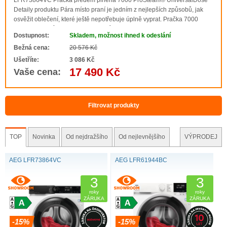
LFR73864VC Pračka předem plněná 7000 ProSteam® UniversalDose
Lze propojit s mobilní aplikací My AEG
Detaily produktu Pára místo praní je jedním z nejlepších způsobů, jak
osvěžit oblečení, které ještě nepotřebuje úplně vyprat. Pračka 7000
ProSteam® může k osvěžení oděvů využít parní cyklus, který spotřebuje
Dostupnost:
Skladem, možnost ihned k odeslání
pouze 2 l vody na cyklus a..
Bežná cena:
20 576 Kč
Ušetříte:
3 086 Kč
17 490 Kč
Vaše cena:
Filtrovat produkty
TOP
Novinka
Od nejdražšího
Od nejlevnějšího
VÝPRODEJ
AEG LFR73864VC
AEG LFR61944BC
3
3
roky
roky
ZÁRUKA
ZÁRUKA
-15%
-15%