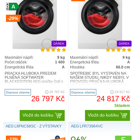
-29%
DÁREK
DÁREK
Maximální náplň:
9 kg
Maximální náplň:
9 kg
Počet otáček:
1 400
Energetická třída:
A
Energetická třída:
A
Hloubka:
66.0 cm
PRAČKA HLUBOKÁ PŘEDEM
SPOTŘEBIČ BYL VYSTAVEN NA
PLNĚNÁ SOFTWATER
NAŠEM STUDIU, NIKDY NEBYL V
BLACKEDITION AEG pračky čistí s
PROVOZU PRAČKA HLUBOKÁ
technologií SoftWater a změkčují
PŘEDEM PLNĚNÁ SOFTWATER
díky speciálnímu filtru vodu, a proto
BLACKEDITION AEG pračky čistí s
26 797 Kč
24 817 Kč
Doprava zdarma
Doprava zdarma
při 3..
technolog..
26 797 Kč
24 817 Kč
Skladem
Vložit do košíku
Vložit do košíku
VÍCE NEŽ OČEKÁVÁTE
AEG L8FNC68SC - Z VÝSTAVKY
AEG LFR73964VC
Představte si, že můžete svůj jemný svetr nebo hedvábné
šaty bez starostí svěřit pračce i sušičce. Černé šaty si
-33%