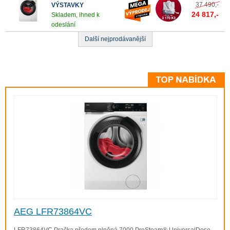
37 490,-
VÝSTAVKY
24 817,-
Skladem, ihned k
odeslání
Další nejprodávanější
PRAČKY S FUNKCÍ AUTODOSE
Pračky AEG AutoDose se svým dávkováním přizpůsobí
každému
Dávkovače pojmou až 1 litr pracího gelu a 0,5 l aviváže
AEG LFR73864VC
Prací prostředek i aviváž jsou uvolňovany ihned po
zahájení pracího cyklu