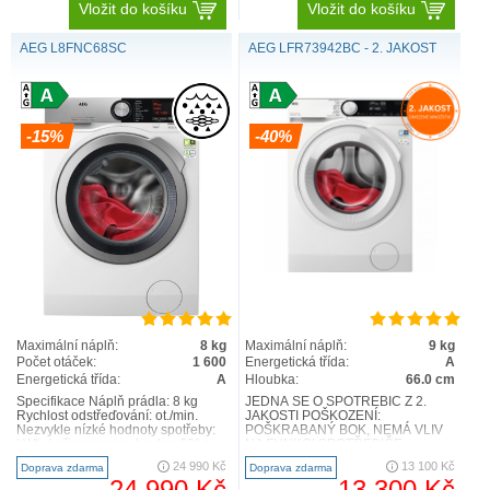
Vložit do košíku
Vložit do košíku
AEG L8FNC68SC
AEG LFR73942BC - 2. JAKOST
-15%
-40%
Maximální náplň:
8 kg
Maximální náplň:
9 kg
Počet otáček:
1 600
Energetická třída:
A
Energetická třída:
A
Hloubka:
66.0 cm
Specifikace Náplň prádla: 8 kg
JEDNÁ SE O SPOTŘEBIČ Z 2.
Rychlost odstřeďování: ot./min.
JAKOSTI POŠKOZENÍ:
Nezvykle nízké hodnoty spotřeby:
POŠKRABANÝ BOK, NEMÁ VLIV
kWh, l při programu bavlna 60° s
NA FUNKCI SPOTŘEBIČE
náplní 8 kg ..
FOTOGRAFIE NA VYŽÁDÁNÍ
24 990 Kč
13 100 Kč
Doprava zdarma
Doprava zdarma
LFR73942BC PRAČKA
24 990 Kč
13 300 Kč
HLUBOKÁ..