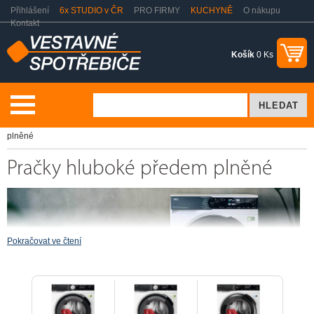
Přihlášení
6x STUDIO v ČR
PRO FIRMY
KUCHYNĚ
O nákupu
Kontakt
Košík
0 Ks
Praní a sušení
AEG Brand Store Pračky
Pračky hluboké předem
plněné
Pračky hluboké předem plněné
PRŮVODCE NÁKUPEM
Pokračovat ve čtení
VYBERTE SI SVOJI
PRAČKU
AEG