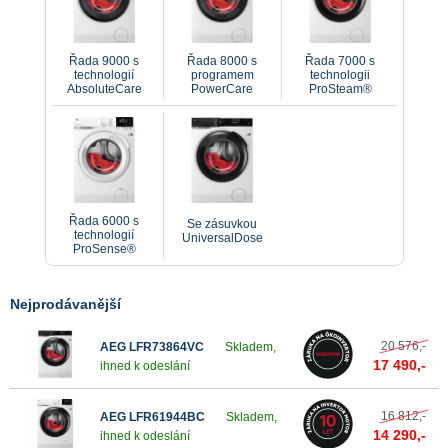
Řada 9000 s
Řada 8000 s
Řada 7000 s
Kvůli množství nejrůznějších nových technologií a
technologií
programem
technologii
AbsoluteCare
PowerCare
ProSteam®
moderních funkcí se může výběr pračky zdát složitý.
Naštěstí je tu náš průvodce, který vám pomůže najít pračku
vyhovující vašim potřebám, s funkcemi, které požadujete...
A možná s jednou nebo dvěma navíc, o kterých jste ani
nevěděli, že existují.
Řada 6000 s
Se zásuvkou
technologií
UniversalDose
ProSense®
Nejprodávanější
20 576,-
AEG LFR73864VC
Skladem,
17 490,-
ihned k odeslání
16 812,-
AEG LFR61944BC
Skladem,
14 290,-
FUNKCE
ihned k odeslání