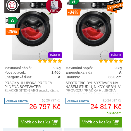
AbsoluteWash 49 MIN
-34%
-29%
DÁREK
DÁREK
Maximální náplň:
9 kg
Maximální náplň:
9 kg
Počet otáček:
1 400
Energetická třída:
A
Energetická třída:
A
Hloubka:
66.0 cm
PowerCare
PRAČKA HLUBOKÁ PŘEDEM
SPOTŘEBIČ BYL VYSTAVEN NA
PLNĚNÁ SOFTWATER
NAŠEM STUDIU, NIKDY NEBYL V
BLACKEDITION AEG pračky čistí s
PROVOZU PRAČKA HLUBOKÁ
technologií SoftWater a změkčují
PŘEDEM PLNĚNÁ SOFTWATER
díky speciálnímu filtru vodu, a proto
BLACKEDITION AEG pračky čistí s
26 797 Kč
24 817 Kč
Doprava zdarma
Doprava zdarma
při 3..
technolog..
26 797 Kč
24 817 Kč
Skladem
Vložit do košíku
Vložit do košíku