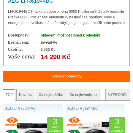
AEG LFR61944BC
LFR61944BC Pračka předem plněná 6000 ProSense® Detaily produktu
Pračka 6000 ProSense® automaticky nastaví čas, spotřebu vody a
8000 PowerCare
energie podle velikosti náplně, i když jde jen o jednu košili nebo prádlo z
celého týdne. Zajistí, aby se vaše oblečení pralo pouze po nezbytně
slouho dobu k dlouhodobé..
Dostupnost:
Skladem, možnost ihned k odeslání
Bežná cena:
16 812 Kč
Ušetříte:
2 522 Kč
14 290 Kč
Vaše cena:
Filtrovat produkty
7000 ProSteam®
TOP
Novinka
Od nejdražšího
Od nejlevnějšího
VÝPRODEJ
AEG LFR73864VC
AEG LFR61944BC
3
3
roky
roky
ZÁRUKA
ZÁRUKA