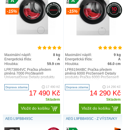
-15%
-15%
6000 ProSense®
Maximální náplň:
8 kg
Maximální náplň:
9 kg
Energetická třída:
A
Energetická třída:
A
SoftWater
Hloubka:
59.9 cm
Hloubka:
66.0 cm
LFR73864VC Pračka předem
LFR61944BC Pračka předem
plněná 7000 ProSteam®
plněná 6000 ProSense® Detaily
UniversalDose Detaily produktu
produktu Pračka 6000 ProSense®
Pára místo praní je jedním z
automaticky nastaví čas, spotřebu
nejlepších způsobů, jak osvěžit
vody a energie podle veli..
17 490 Kč
14 290 Kč
Doprava zdarma
Doprava zdarma
obleče..
17 490 Kč
14 290 Kč
Skladem
Skladem
Vložit do košíku
Vložit do košíku
AEG L9FBB49SC
AEG L9FBB49SC - Z VÝSTAVKY