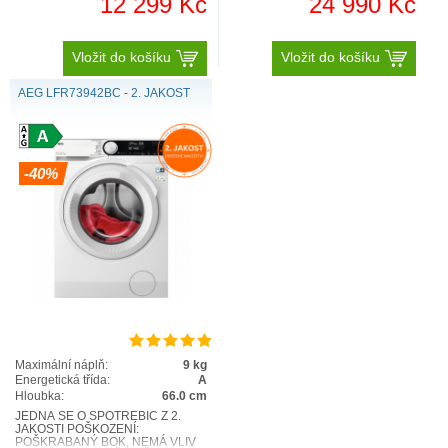
12 299 Kč
24 990 Kč
Vložit do košíku
Vložit do košíku
AEG LFR73942BC - 2. JAKOST
-40%
Autodose
Maximální náplň:
9 kg
Energetická třída:
A
Hloubka:
66.0 cm
JEDNÁ SE O SPOTŘEBIČ Z 2.
JAKOSTI POŠKOZENÍ:
POŠKRABANÝ BOK, NEMÁ VLIV