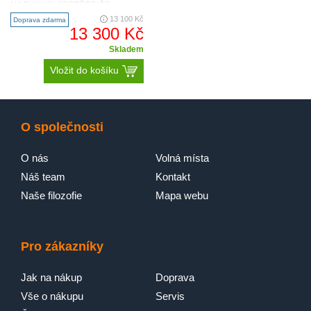
NA FUNKCI SPOTŘEBIČE
FOTOGRAFIE NA VYŽÁDÁNÍ
13 100 Kč
Doprava zdarma
LFR73942BC PRAČKA
13 300 Kč
HLUBOKÁ..
UniversalDose
Skladem
Vložit do košíku
O společnosti
O nás
Volná místa
Náš team
Kontakt
Naše filozofie
Mapa webu
ProSense®
Pro zákazníky
Jak na nákup
Doprava
Vše o nákupu
Servis