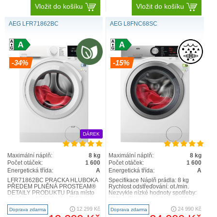
Vložit do košíku
Vložit do košíku
AEG LFR71862BC
AEG L8FNC68SC
-34%
-15%
Buben Care
DÁREK
Maximální náplň:
8 kg
Maximální náplň:
8 kg
Počet otáček:
1 600
Počet otáček:
1 600
Energetická třída:
A
Energetická třída:
A
LFR71862BC PRAČKA HLUBOKÁ
Specifikace Náplň prádla: 8 kg
PŘEDEM PLNĚNÁ PROSTEAM®
Rychlost odstřeďování: ot./min.
DETAILY PRODUKTU Pára místo
Nezvykle nízké hodnoty spotřeby:
praní je jedním z nejlepších
kWh, l při programu bavlna 60° s
způsobů, jak osvěžit oblečení,
náplní 8 kg ..
12 299 Kč
24 990 Kč
Doprava zdarma
Doprava zdarma
Konektivita
které j..