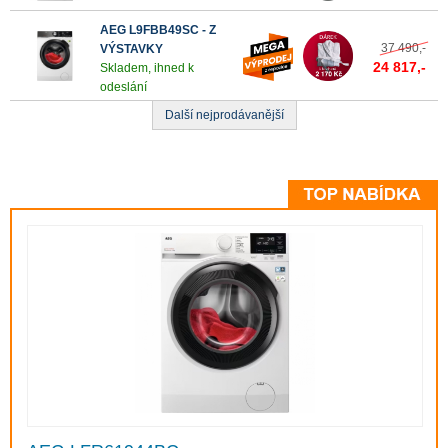
Najeďte kurzorem myši na ikonu a zjistěte o
AEG L9FBB49SC - Z
funkci více.
37 490,-
VÝSTAVKY
24 817,-
Skladem, ihned k
odeslání
Další nejprodávanější
9000 AbsolutCare®