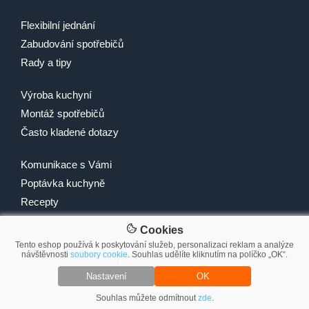
Flexibilní jednání
Zabudování spotřebičů
Rady a tipy
Výroba kuchyní
Montáž spotřebičů
Často kladené dotazy
Komunikace s Vámi
Poptávka kuchyně
Recepty
Cookies
Tento eshop používá k poskytování služeb, personalizaci reklam a analýze
návštěvnosti
soubory cookie
. Souhlas udělíte kliknutím na políčko „OK“.
© 2007-2026 2Traders CZ s.r.o.
Nastavení
OK
Souhlas můžete odmítnout
zde
.