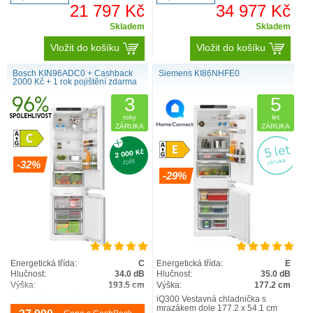
21 797 Kč
34 977 Kč
Skladem
Skladem
Vložit do košíku
Vložit do košíku
Bosch KIN96ADC0 + Cashback
Siemens KI86NHFE0
2000 Kč + 1 rok pojištění zdarma
3
5
roky
let
ZÁRUKA
ZÁRUKA
-32%
-29%
Energetická třída:
C
Energetická třída:
E
Hlučnost:
34.0 dB
Hlučnost:
35.0 dB
Výška:
193.5 cm
Výška:
177.2 cm
Serie 6, Vestavná chladnička s
iQ300 Vestavná chladnička s
mrazákem dole, 193.5 x 55.8 cm,
mrazákem dole 177.2 x 54.1 cm