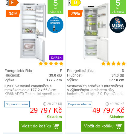
5
5
let
let
ZÁRUKA
ZÁRUKA
-34%
-25%
DÁREK
Energetická třída:
F
Energetická třída:
D
Hlučnost:
39.0 dB
Hlučnost:
34.0 dB
Výška:
177.2 cm
Výška:
177.0 cm
iQ500 Vestavná chladnička s
Vestavná chladnička s mrazničkou
mrazákem dole 177.2 x 55.8 cm
s výjimečným komfortem díky
KI86NADF0 Technická specifikace
funkcím FlexiLight 2.0, DynaCool a
Další podrobnosti coolEfficiency
NoFrost. prostorná zásuvka s
noFrost, Vestavná..
nastavitelnou vlhkos..
29 797 Kč
49 797 Kč
Doprava zdarma
Doprava zdarma
29 797 Kč
49 797 Kč
Skladem
Skladem
Vložit do košíku
Vložit do košíku