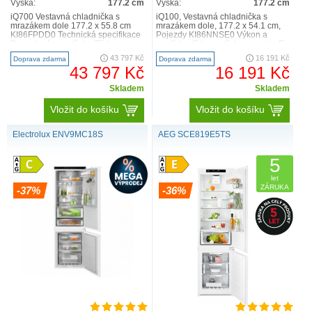
Výška:
177.2 cm
Výška:
177.2 cm
iQ700 Vestavná chladnička s
iQ100, Vestavná chladnička s
mrazákem dole 177.2 x 55.8 cm
mrazákem dole, 177.2 x 54.1 cm,
KI86FPDD0 Technická specifikace
Pojezdy KI86NNSE0 Výkon a
Provedení a spotřeba Třída
spotřeba třída spotřeby energie: E
spotřeby energie: D Čis..
užitný objem celkem ..
43 797 Kč
16 191 Kč
Doprava zdarma
Doprava zdarma
43 797 Kč
16 191 Kč
Skladem
Skladem
Vložit do košíku
Vložit do košíku
Electrolux ENV9MC18S
AEG SCE819E5TS
5
let
ZÁRUKA
-37%
-36%