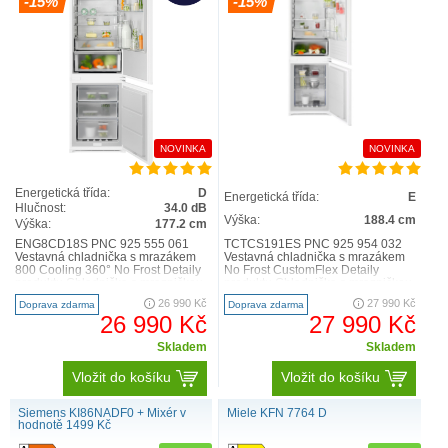
-15%
-15%
NOVINKA
NOVINKA
Energetická třída:
D
Energetická třída:
E
Hlučnost:
34.0 dB
Výška:
188.4 cm
Výška:
177.2 cm
ENG8CD18S PNC 925 555 061
TCTCS191ES PNC 925 954 032
Vestavná chladnička s mrazákem
Vestavná chladnička s mrazákem
800 Cooling 360° No Frost Detaily
No Frost CustomFlex Detaily
produktu Chladnička s mrazničkou
produktu Chladnička s mrazničkou
800 No Frost Greenzo..
7000 No Frost AI CoolAssi..
26 990 Kč
27 990 Kč
Doprava zdarma
Doprava zdarma
26 990 Kč
27 990 Kč
Skladem
Skladem
Vložit do košíku
Vložit do košíku
Siemens KI86NADF0 + Mixér v
Miele KFN 7764 D
hodnotě 1499 Kč