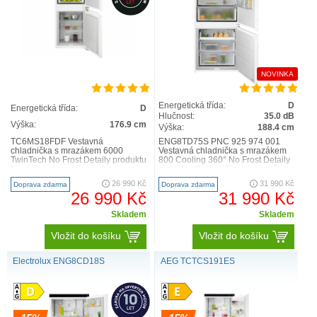
NOVINKA
Energetická třída:
D
Energetická třída:
D
Hlučnost:
35.0 dB
Výška:
176.9 cm
Výška:
188.4 cm
TC6MS18FDF Vestavná
ENG8TD75S PNC 925 974 001
chladnička s mrazákem 6000
Vestavná chladnička s mrazákem
TwinTech No Frost Detaily produktu
800 Cooling 360° No Frost Detaily
Nová éra chlazení je tady.
produktu Chladnička s mrazničkou
Představujeme vám naši
800 No Frost Green..
26 990 Kč
31 990 Kč
Doprava zdarma
Doprava zdarma
chladničku s ..
26 990 Kč
31 990 Kč
Skladem
Skladem
Vložit do košíku
Vložit do košíku
Electrolux ENG8CD18S
AEG TCTCS191ES