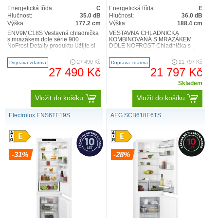
Energetická třída:
C
Energetická třída:
E
Hlučnost:
35.0 dB
Hlučnost:
36.0 dB
Výška:
177.2 cm
Výška:
188.4 cm
ENV9MC18S Vestavná chladnička
VESTAVNÁ CHLADNIČKA
s mrazákem dole série 900
KOMBINOVANÁ S MRAZÁKEM
NoFrost Detaily produktu Užijte si
DOLE NOFROST Chladnička s
naprostou flexibilitu s dokonalou
mrazničkou MultiSpace je ve své
ochranou surovin a..
horní části opatřena dalším
27 490 Kč
21 797 Kč
Doprava zdarma
Doprava zdarma
úložným prostorem ..
27 490 Kč
21 797 Kč
Skladem
Vložit do košíku
Vložit do košíku
Electrolux ENS6TE19S
AEG SCB618E6TS
-31%
-28%