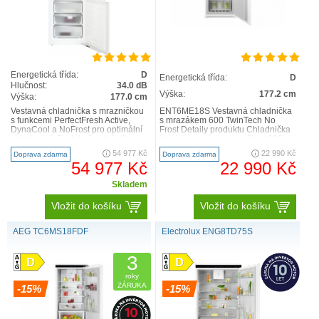
Energetická třída:
D
Energetická třída:
D
Hlučnost:
34.0 dB
Výška:
177.2 cm
Výška:
177.0 cm
Vestavná chladnička s mrazničkou
ENT6ME18S Vestavná chladnička
s funkcemi PerfectFresh Active,
s mrazákem 600 TwinTech No
DynaCool a NoFrost pro optimální
Frost Detaily produktu Chladnička
skladování. 5x déle čerstvé díky
kombinovaná s mrazničkou 600
aktivnímu zvlhč..
TwinTech® No Frost uchová..
54 977 Kč
22 990 Kč
Doprava zdarma
Doprava zdarma
54 977 Kč
22 990 Kč
Skladem
Vložit do košíku
Vložit do košíku
AEG TC6MS18FDF
Electrolux ENG8TD75S
3
roky
ZÁRUKA
-15%
-15%