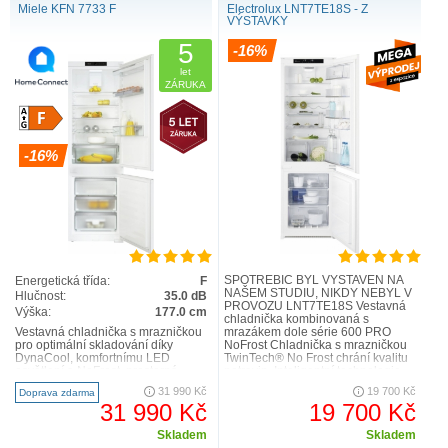
Miele KFN 7733 F
Electrolux LNT7TE18S - Z
VÝSTAVKY
5
-16%
let
ZÁRUKA
-16%
SPOTŘEBIČ BYL VYSTAVEN NA
Energetická třída:
F
NAŠEM STUDIU, NIKDY NEBYL V
Hlučnost:
35.0 dB
PROVOZU LNT7TE18S Vestavná
Výška:
177.0 cm
chladnička kombinovaná s
Vestavná chladnička s mrazničkou
mrazákem dole série 600 PRO
pro optimální skladování díky
NoFrost Chladnička s mrazničkou
DynaCool, komfortnímu LED
TwinTech® No Frost chrání kvalitu
osvětlení a NoFrost. prostorná
potravin. Inteligentní technologie
zásuvka s nastavitelnou vlh..
se dvěma nezávislými chladicími
31 990 Kč
19 700 Kč
Doprava zdarma
syst..
31 990 Kč
19 700 Kč
Skladem
Skladem