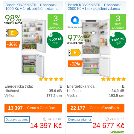
Bosch KIN86NSE0 + Cashback
Bosch KBN96NSE0 + Cashback
1000 Kč + 1 rok pojištění zdarma
2500 Kč +1 rok pojištění zdarma
3
3
roky
roky
ZÁRUKA
ZÁRUKA
-36%
-31%
Energetická třída:
E
Energetická třída:
E
Hlučnost:
35.0 dB
Hlučnost:
34.0 dB
Výška:
177.2 cm
Výška:
193.5 cm
Serie 2, Vestavná chladnička s
Serie 2, Vestavná chladnička s
mrazákem dole, 177.2 x 54.1 cm,
mrazákem dole, 193.5 x 69.1 cm,
13 397
22 177
Cena s CashBack
Cena s CashBack
Pojezdy KIN86NSE0 Výkon a
Pojezdy KBN96NSE0 Výkon a
spotřeba třída spotřeby energie: E
Kč
spotřeba třída spotřeby energie: E
Kč
Info
Info
užitný objem celke..
užitný objem celke..
14 397 Kč
24 677 Kč
Doprava zdarma
Doprava zdarma
14 397 Kč
24 677 Kč
Skladem