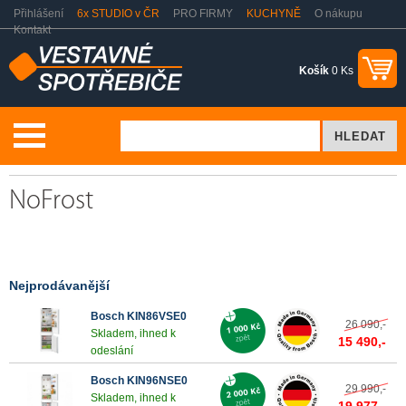
Přihlášení
6x STUDIO v ČR
PRO FIRMY
KUCHYNĚ
O nákupu
Kontakt
Košík
0 Ks
Chlazení a mražení
Vestavné chladničky
NoFrost
NoFrost
Nejprodávanější
Bosch KIN86VSE0
26 090,-
Skladem, ihned k
15 490,-
odeslání
Bosch KIN96NSE0
29 990,-
Skladem, ihned k