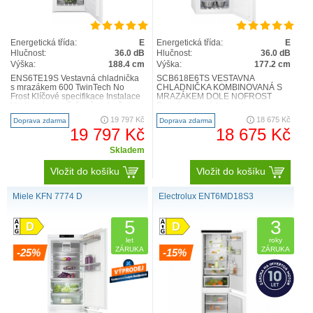
Energetická třída:
E
Energetická třída:
E
Hlučnost:
36.0 dB
Hlučnost:
36.0 dB
Výška:
188.4 cm
Výška:
177.2 cm
ENS6TE19S Vestavná chladnička
SCB618E6TS VESTAVNÁ
s mrazákem 600 TwinTech No
CHLADNIČKA KOMBINOVANÁ S
Frost Klíčové specifikace Instalace
MRAZÁKEM DOLE NOFROST
Vestavná se spřaženými dveřmi
Beznámrazová technologie
Rozměry (mm) 1884..
TwinTech® chrání kvalitu potravin.
19 797 Kč
18 675 Kč
Doprava zdarma
Doprava zdarma
Pokročilý duální sy..
19 797 Kč
18 675 Kč
Skladem
Vložit do košíku
Vložit do košíku
Miele KFN 7774 D
Electrolux ENT6MD18S3
5
3
let
roky
ZÁRUKA
ZÁRUKA
-25%
-15%