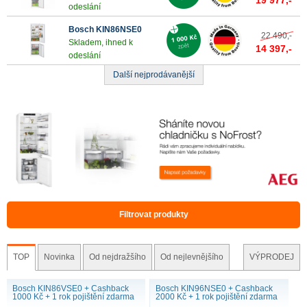
19 977,-
odeslání
Bosch KIN86NSE0
22 490,-
Skladem, ihned k
14 397,-
odeslání
Další nejprodávanější
Filtrovat produkty
TOP
Novinka
Od nejdražšího
Od nejlevnějšího
VÝPRODEJ
Bosch KIN86VSE0 + Cashback
Bosch KIN96NSE0 + Cashback
1000 Kč + 1 rok pojištění zdarma
2000 Kč + 1 rok pojištění zdarma