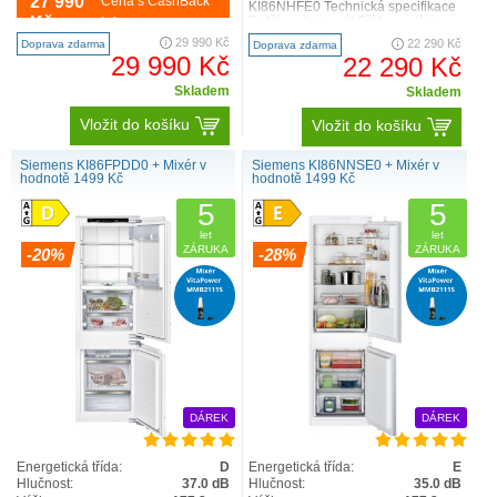
27 990
Cena s CashBack
ploché panty s jemným dovíráním
KI86NHFE0 Technická specifikace
KIN96ADC0 Výkon a spotřeba třída
Kč
Další podrobnosti Třída spotřeby
Info
spotřeby energi..
energie: E Čist..
29 990 Kč
22 290 Kč
Doprava zdarma
Doprava zdarma
29 990 Kč
22 290 Kč
Skladem
Skladem
Vložit do košíku
Vložit do košíku
Siemens KI86FPDD0 + Mixér v
Siemens KI86NNSE0 + Mixér v
hodnotě 1499 Kč
hodnotě 1499 Kč
5
5
let
let
ZÁRUKA
ZÁRUKA
-20%
-28%
DÁREK
DÁREK
Energetická třída:
D
Energetická třída:
E
Hlučnost:
37.0 dB
Hlučnost:
35.0 dB