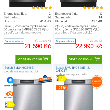
Energetická třída:
C
Energetická třída:
C
Sad nádobí:
14
Sad nádobí:
14
Hlučnost:
41.0 dB
Hlučnost:
41.0 dB
Serie 6, Podstavná myčka nádobí,
iQ500, Podstavná myčka nádobí,
60 cm, černá SMP6ZCC80S Výkon
60 cm, černá SN15ZC80CS Výkon
a spotřeba třída energetické
a spotřeba třída energetické
účinnosti1: C energie2 / voda3: 75
účinnosti1: C energie2 / voda3: 75
kWh / 9.5 l ka..
kWh / 9.5 l kapa..
21 590 Kč
22 990 Kč
Doprava zdarma
Doprava zdarma
21 590 Kč
22 990 Kč
Vložit do košíku
Vložit do košíku
Bosch SMU4HCS48E
Bosch SMU4HCS48E - 2.
JAKOST
podstavná myčka nádobí
podstavná myčka nádobí
-46%