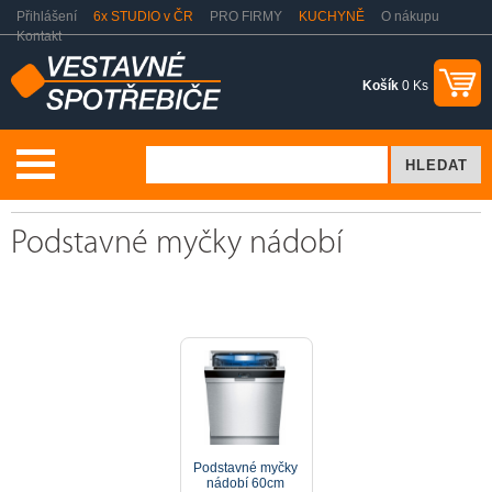
Přihlášení
6x STUDIO v ČR
PRO FIRMY
KUCHYNĚ
O nákupu
Kontakt
Košík
0 Ks
Myčky nádobí
Podstavné myčky
Podstavné myčky nádobí
Podstavné myčky
nádobí 60cm