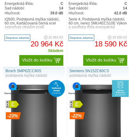
Energetická třída:
C
Energetická třída:
C
Sad nádobí:
14
Sad nádobí:
14
Hlučnost:
39.0 dB
Hlučnost:
42.0 dB
iQ500, Podstavná myčka nádobí,
Serie 4, Podstavná myčka nádobí,
60 cm, Kartáčovaná černá ocel
60 cm, nerez SMU4ECS10E Výkon
zabraňuje otiskům prstů
a spotřeba třída energetické
SN15ZC01CS Výkon a spotřeba
účinnosti1: C energie2 / voda3: 75
třída energetické účinnosti:1 ..
kWh / 9 l ka..
20 964 Kč
18 590 Kč
Doprava zdarma
Doprava zdarma
20 964 Kč
18 590 Kč
Skladem
Vložit do košíku
Vložit do košíku
Bosch SMP6ZCC80S
Siemens SN15ZC80CS
podstavná myčka nádobí
podstavná myčka nádobí
-23%
-22%