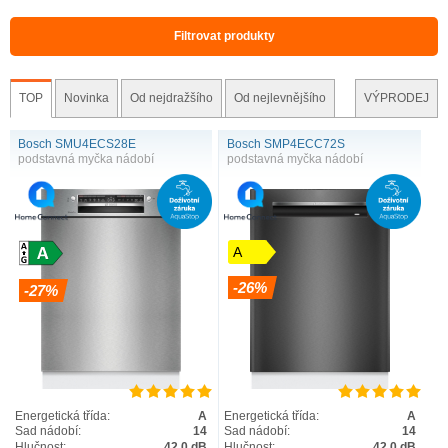
Filtrovat produkty
TOP
Novinka
Od nejdražšího
Od nejlevnějšího
VÝPRODEJ
Bosch SMU4ECS28E
Bosch SMP4ECC72S
podstavná myčka nádobí
podstavná myčka nádobí
A
-26%
-27%
Energetická třída:
A
Energetická třída:
A
Sad nádobí:
14
Sad nádobí:
14
Hlučnost:
42.0 dB
Hlučnost:
42.0 dB