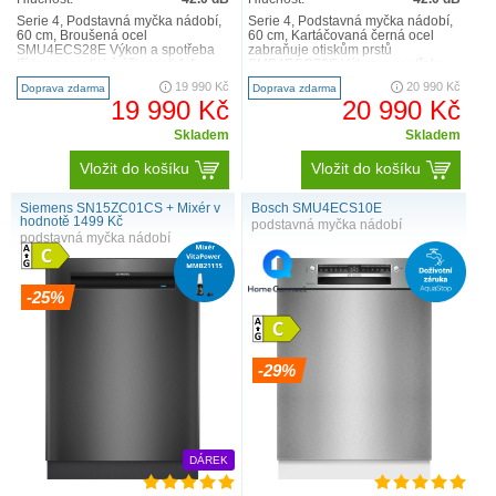
Serie 4, Podstavná myčka nádobí,
Serie 4, Podstavná myčka nádobí,
60 cm, Broušená ocel
60 cm, Kartáčovaná černá ocel
SMU4ECS28E Výkon a spotřeba
zabraňuje otiskům prstů
třída energetické účinnosti:1 A
SMP4ECC72S Výkon a spotřeba
energie2 / voda3: 54 kWh / 9..
třída energetické účinnosti:..
19 990 Kč
20 990 Kč
Doprava zdarma
Doprava zdarma
19 990 Kč
20 990 Kč
Skladem
Skladem
Vložit do košíku
Vložit do košíku
Siemens SN15ZC01CS + Mixér v
Bosch SMU4ECS10E
hodnotě 1499 Kč
podstavná myčka nádobí
podstavná myčka nádobí
-25%
-29%
DÁREK