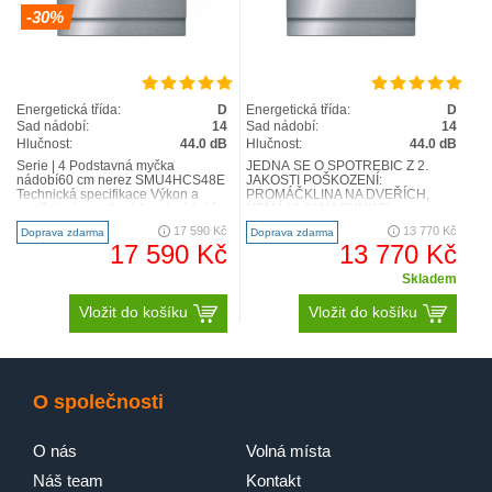
-30%
Energetická třída:
D
Energetická třída:
D
Sad nádobí:
14
Sad nádobí:
14
Hlučnost:
44.0 dB
Hlučnost:
44.0 dB
Serie | 4 Podstavná myčka
JEDNÁ SE O SPOTŘEBIČ Z 2.
nádobí60 cm nerez SMU4HCS48E
JAKOSTI POŠKOZENÍ:
Technická specifikace Výkon a
PROMÁČKLINA NA DVEŘÍCH,
spotřeba kapacita: 14 sad nádobí
NEMÁ VLIV NA FUNKCI
třída spotřeby energi..
SPOTŘEBIČE FOTOGRAFIE NA
17 590 Kč
13 770 Kč
Doprava zdarma
Doprava zdarma
VYŽÁDÁNÍ Serie | 4 Podstavn..
17 590 Kč
13 770 Kč
Skladem
Vložit do košíku
Vložit do košíku
O společnosti
O nás
Volná místa
Náš team
Kontakt