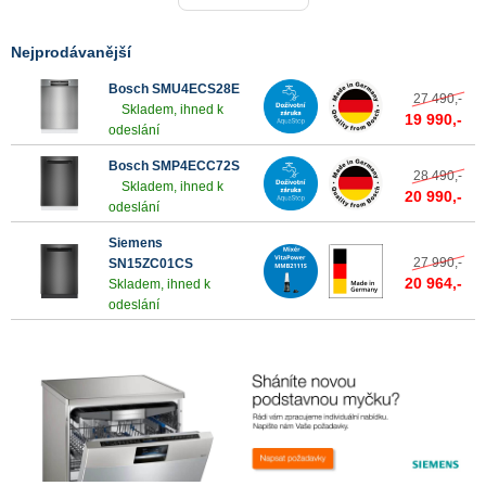
Nejprodávanější
Bosch SMU4ECS28E
27 490,-
Skladem, ihned k
19 990,-
odeslání
Bosch SMP4ECC72S
28 490,-
Skladem, ihned k
20 990,-
odeslání
Siemens
27 990,-
SN15ZC01CS
20 964,-
Skladem, ihned k
odeslání