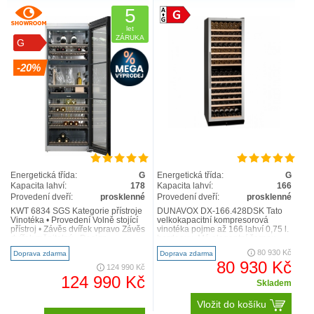
5
let
ZÁRUKA
G
-20%
Energetická třída:
G
Energetická třída:
G
Kapacita lahví:
178
Kapacita lahví:
166
Provedení dveří:
prosklenné
Provedení dveří:
prosklenné
KWT 6834 SGS Kategorie přístroje
DUNAVOX DX-166.428DSK Tato
Vinotéka • Provedení Volně stojící
velkokapacitní kompresorová
přístroj • Závěs dvířek vpravo Závěs
vinotéka pojme až 166 lahví 0,75 l.
dvířek měnitelný • Design ..
bordeaux. Má elegantní černou
barvu a díky přením průduc..
80 930 Kč
Doprava zdarma
Doprava zdarma
80 930 Kč
124 990 Kč
124 990 Kč
Skladem
Vložit do košíku