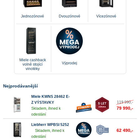
Jednozónové
Dvouzónové
Vícezónové
Miele cashback
Výprodej
volně stojící
vinotéky
Nejprodávanější
Miele KWNS 28462 E-
119 990,-
Z VÝSTAVKY
79 990,-
Skladem, ihned k
odeslání
Liebherr WPBSI 5252
62 490,-
Skladem, ihned k
odeslání