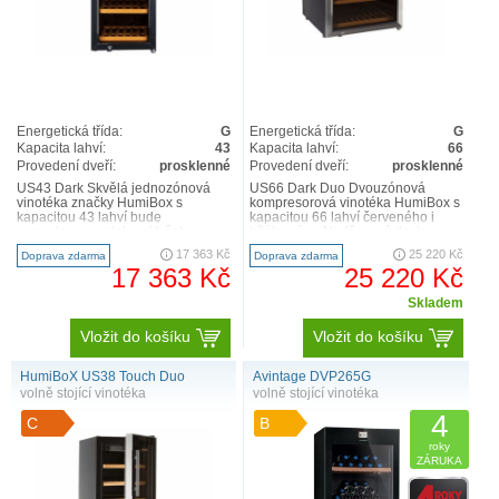
Energetická třída:
G
Energetická třída:
G
Kapacita lahví:
43
Kapacita lahví:
66
Provedení dveří:
prosklenné
Provedení dveří:
prosklenné
US43 Dark Skvělá jednozónová
US66 Dark Duo Dvouzónová
vinotéka značky HumiBox s
kompresorová vinotéka HumiBox s
kapacitou 43 lahví bude
kapacitou 66 lahví červeného i
opravdovou ozdobou Vašeho
bílého vína. Nadčasový design.
interiéru. Úsporné kompresorové
Robustní skříň v černém ..
17 363 Kč
25 220 Kč
Doprava zdarma
Doprava zdarma
chlazení s..
17 363 Kč
25 220 Kč
Skladem
Vložit do košíku
Vložit do košíku
HumiBoX US38 Touch Duo
Avintage DVP265G
volně stojící vinotéka
volně stojící vinotéka
4
C
B
roky
ZÁRUKA