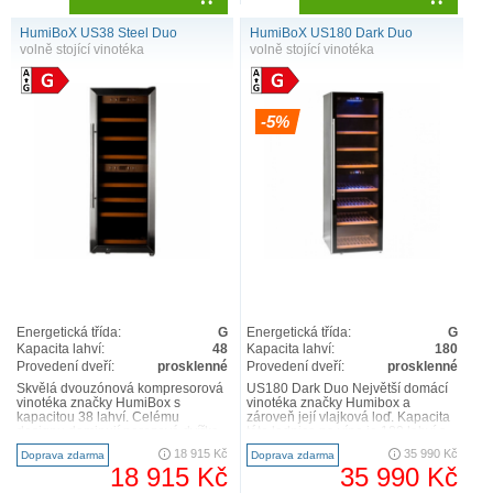
HumiBoX US38 Steel Duo
HumiBoX US180 Dark Duo
volně stojící vinotéka
volně stojící vinotéka
-5%
Energetická třída:
G
Energetická třída:
G
Kapacita lahví:
48
Kapacita lahví:
180
Provedení dveří:
prosklenné
Provedení dveří:
prosklenné
Skvělá dvouzónová kompresorová
US180 Dark Duo Největší domácí
vinotéka značky HumiBox s
vinotéka značky Humibox a
kapacitou 38 lahví. Celému
zároveň její vlajková loď. Kapacita
designu dominují nerezová dvířka,
této lednice na víno je 180 lahví a
samozřejmostí jsou dřevěné výsuv..
to vše při spotřeb..
18 915 Kč
35 990 Kč
Doprava zdarma
Doprava zdarma
18 915 Kč
35 990 Kč