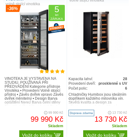
volně stojící vinotéka
volně stojící vinotéka
5
-36%
let
ZÁRUKA
VINOTÉKA JE VYSTAVENÁ NA
Kapacita lahví:
28
STUDIU, POUŽÍVANÁ PŘI
Provedení dveří:
prosklenné s UV
PŘEDVÁDĚNÍ Kategorie přístroje
Počet polic:
6
Vinotéka • Provedení Volně stojící
přístroj • Závěs dvířek vpravo Závěs
Chladničky Humibox jsou ideálním
dvířek měnitelný • Design Barva
doplňkem každého milovníka vín.
opláštění Nerez Barva čelní stěny
Skvělá kvalita a design za
Tón.skl. dvířka/lišta rukojeti Druh
příznivou cenu, to jsou hlavní
osvět..
charakteristiky naší značky..
99 990 Kč
13 730 Kč
Doprava zdarma
99 990 Kč
13 730 Kč
Skladem
Skladem
Vložit do košíku
Vložit do košíku