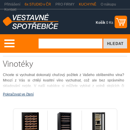
Přihlášení
6x STUDIO v ČR
PRO FIRMY
KUCHYNĚ
O nákupu
Kontakt
Košík
0 Ks
Volně stojící spotřebiče
Vinotéky
Vinotéky
Chcete si vychutnat dokonalý chuťový požitek z Vašeho oblíbeného vína?
Mnozí z Vás si chtějí kvalitní víno vychutnat, což ale bez správného
skladování nejde. V naší nabídce si můžete vybírat z volně stojících či
vestavných vinoték v designu, který Vám bude vyhovovat. Vinotéka Vám
Pokračovat ve čtení
zaručuje, že teplota Vaše oblíbeného vína bude vždy podle Vašich
očekávání.
Jak vybrat vhodnou vinotéku?