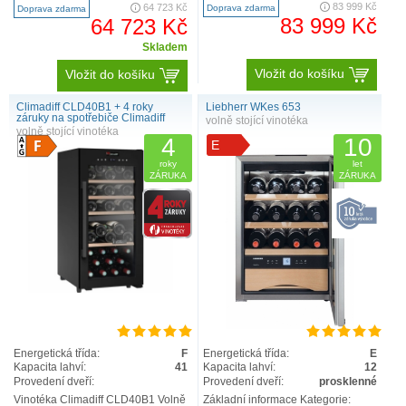
9005382244074 Klasifikace ..
ActiveHumidity. ..
83 999 Kč
64 723 Kč
Doprava zdarma
Doprava zdarma
83 999 Kč
64 723 Kč
Skladem
Vložit do košíku
Vložit do košíku
Climadiff CLD40B1 + 4 roky
Liebherr WKes 653
záruky na spotřebiče Climadiff
volně stojící vinotéka
volně stojící vinotéka
4
10
E
roky
let
ZÁRUKA
ZÁRUKA
Energetická třída:
F
Energetická třída:
E
Kapacita lahví:
41
Kapacita lahví:
12
Provedení dveří:
Provedení dveří:
prosklenné
Vinotéka Climadiff CLD40B1 Volně
Základní informace Kategorie: