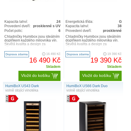
Kapacita lahví:
24
Energetická třída:
G
Provedení dveří:
prosklenné s UV
Kapacita lahví:
38
Počet polic:
6
Provedení dveří:
prosklenné
Chladničky Humibox jsou ideálním
Chladničky Humibox jsou ideálním
doplňkem každého milovníka vín.
doplňkem každého milovníka vín.
Skvělá kvalita a design za
Skvělá kvalita a design za
příznivou cenu, to jsou hlavní
příznivou cenu, to jsou hlavní
charakteristiky naší značky..
charakteristiky naší značky..
16 490 Kč
19 390 Kč
Doprava zdarma
Doprava zdarma
16 490 Kč
19 390 Kč
Skladem
Skladem
Vložit do košíku
Vložit do košíku
HumiBoX US43 Dark
HumiBoX US66 Dark Duo
volně stojící vinotéka
volně stojící vinotéka