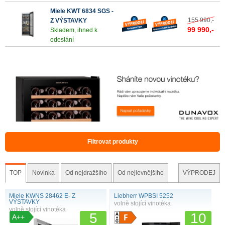
Miele KWT 6834 SGS -
155 990,-
Z VÝSTAVKY
99 990,-
Skladem, ihned k
odeslání
Filtrovat produkty
TOP
Novinka
Od nejdražšího
Od nejlevnějšího
VÝPRODEJ
Miele KWNS 28462 E- Z
Liebherr WPBSI 5252
VÝSTAVKY
volně stojící vinotéka
volně stojící vinotéka
5
10
A++