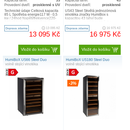
Kapacita lahví:
35
Kapacita lahví:
43
Provedení dveří:
prosklenné s UV
Provedení dveří:
prosklenné
Technické údaje Celková kapacita
US43 Steel Skvělá jednozónová
85 L Spotřeba energie117 W - 0,5
vinotéka značky HumiBox s
kw / 24hod Napětí/frekvence220-
kapacitou 43 lahví bude
240V/50HZ, 115V/60HZ Hlučnost
opravdovou ozdobou Vašeho
42 db Teplotní r..
interiéru. Úsporné kompresorové
13 095 Kč
16 975 Kč
Doprava zdarma
Doprava zdarma
chlazení ..
13 095 Kč
16 975 Kč
Vložit do košíku
Vložit do košíku
HumiBoX US66 Steel Duo
HumiBoX US180 Steel Duo
volně stojící vinotéka
volně stojící vinotéka
-3%