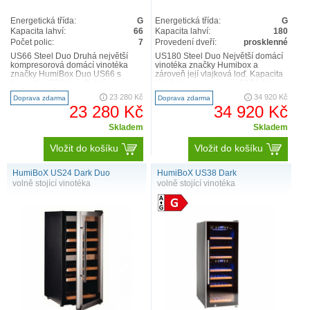
Energetická třída:
G
Energetická třída:
G
Kapacita lahví:
66
Kapacita lahví:
180
Počet polic:
7
Provedení dveří:
prosklenné
US66 Steel Duo Druhá největší
US180 Steel Duo Největší domácí
kompresorová domácí vinotéka
vinotéka značky Humibox a
značky HumiBox Duo US66 s
zároveň její vlajková loď. Kapacita
kapacitou 66 lahví. Jedná se o
této lednice na víno je 180 lahví a
luxusní designovou dvouzónovou ..
to vše při spotře..
23 280 Kč
34 920 Kč
Doprava zdarma
Doprava zdarma
23 280 Kč
34 920 Kč
Skladem
Skladem
Vložit do košíku
Vložit do košíku
HumiBoX US24 Dark Duo
HumiBoX US38 Dark
volně stojící vinotéka
volně stojící vinotéka