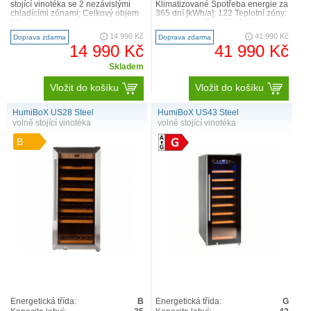
stojící vinotéka se 2 nezávislými
Klimatizované Spotřeba energie za
chladícími zónami; Celkový objem
365 dní [kWh/a]: 122 Teplotní zóny:
92 l; Rozsah nastavení teplot v
1 Klimatická třída: SN Směr
zónách: 5-12 °C..
otevírání dveří..
14 990 Kč
41 990 Kč
Doprava zdarma
Doprava zdarma
14 990 Kč
41 990 Kč
Skladem
Vložit do košíku
Vložit do košíku
HumiBoX US28 Steel
HumiBoX US43 Steel
volně stojící vinotéka
volně stojící vinotéka
B
Energetická třída:
B
Energetická třída:
G