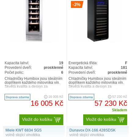
-3%
Kapacita lahví:
19
Energetická třída:
F
Provedení dveří:
prosklenné
Kapacita lahví:
181
Počet polic:
6
Provedení dveří:
prosklenné
Chladničky Humibox jsou ideálním
Chladničky Humibox jsou ideálním
doplňkem každého milovníka vín.
doplňkem každého milovníka vín.
Skvělá kvalita a design za
Skvělá kvalita a design za
příznivou cenu, to jsou hlavní
příznivou cenu, to jsou hlavní
charakteristiky naší značky..
charakteristiky naší značky..
16 005 Kč
57 230 Kč
Doprava zdarma
Doprava zdarma
16 005 Kč
57 230 Kč
Skladem
Vložit do košíku
Vložit do košíku
Miele KWT 6834 SGS
Dunavox DX-166.428SDSK
volně stojící vinotéka
volně stojící vinotéka