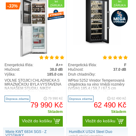
let
let
-33%
ZÁRUKA
ZÁRUKA
Energetická třída:
A++
Energetická třída:
F
Hlučnost:
38.0 dB
Hlučnost:
37.0 dB
Výška:
185.0 cm
Druh chladničky:
VOLNĚ STOJÍCÍ CHLADNIČKA S
WPbsi 5252 Vinidor Temperovaná
MRAZNIČKOU BYLA VYSTAVENA
chladnicka na víno Vnější rozměry
NA NAŠEM STUDIU, NIKDY
(V/Š/H) 185,4 / 59,7 / 67,5 cm
NEBYLA POUŽITA V PROVOZU.
Maximální počet láhví Bordeaux
Volně stojící chladnička s
0,75 l 155 Teplot..
79 990 Kč
62 490 Kč
Doprava zdarma
Doprava zdarma
mrazničkou s dv..
79 990 Kč
62 490 Kč
Skladem
Skladem
Vložit do košíku
Vložit do košíku
Miele KWT 6834 SGS - Z
HumiBoX US24 Steel Duo
VÝSTAVKY