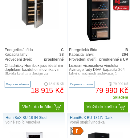
Energetická třída:
C
Energetická třída:
B
Kapacita lahví:
38
Kapacita lahví:
264
Provedení dveří:
prosklenné
Provedení dveří:
prosklenné s UV
Chladničky Humibox jsou ideálním
Luxusní víceúčelová vinotéka
doplňkem každého milovníka vín.
Avintage řady DIVA; kapacita 264
Skvělá kvalita a design za
lahví s možností archivace; 1
příznivou cenu, to jsou hlavní
chladící multiteplotní zóna; rozsah
charakteristiky naší značky..
chladících teplot: 6-1..
18 915 Kč
79 990 Kč
Doprava zdarma
Doprava zdarma
18 915 Kč
79 990 Kč
Skladem
Vložit do košíku
Vložit do košíku
HumiBoX BU-19 IN Steel
HumiBoX BU-181IN Dark
volně stojící vinotéka
volně stojící vinotéka