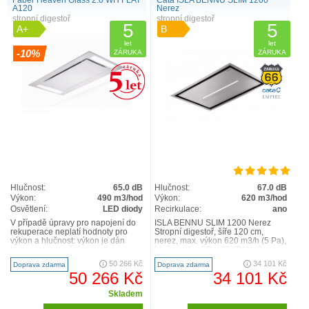
Faber Heaven Glass 2.0 WH FLAT
Cata ISLA BENNU SLIM 1200
A120
Nerez
stropní digestoř
stropní digestoř
5
5
A+
B
let
let
-10%
ZÁRUKA
ZÁRUKA
Hlučnost:
65.0 dB
Hlučnost:
67.0 dB
Výkon:
490 m3/hod
Výkon:
620 m3/hod
Osvětlení:
LED diody
Recirkulace:
ano
V případě úpravy pro napojení do
ISLA BENNU SLIM 1200 Nerez
rekuperace neplatí hodnoty pro
Stropní digestoř, šíře 120 cm,
výkon a hlučnost: výkon je dán
nerez, max. výkon 620 m3/h (5 Pa),
typem rekuperační jednotky,
hlučnost Lw 50 – 67 dB(A), 3
hlučnost odpovídá hlučn..
rychlosti + TURBO, kovové..
50 266 Kč
34 101 Kč
Doprava zdarma
Doprava zdarma
50 266 Kč
34 101 Kč
Skladem