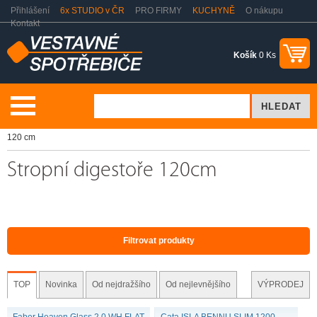
Přihlášení
6x STUDIO v ČR
PRO FIRMY
KUCHYNĚ
O nákupu
Kontakt
Košík
0 Ks
Vaření a pečení
Odsavače par - digestoře
Stropní digestoře
120 cm
Stropní digestoře 120cm
Filtrovat produkty
TOP
Novinka
Od nejdražšího
Od nejlevnějšího
VÝPRODEJ