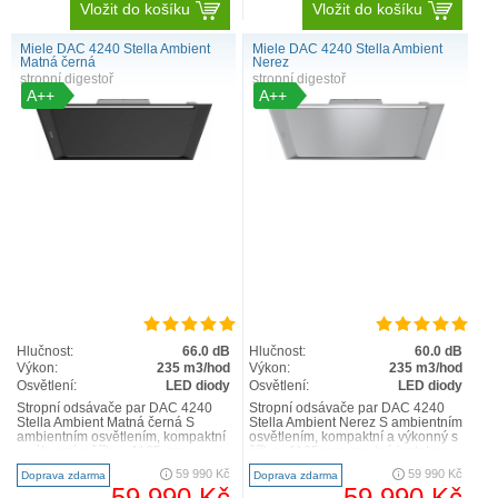
Vložit do košíku
Vložit do košíku
Miele DAC 4240 Stella Ambient
Miele DAC 4240 Stella Ambient
Matná černá
Nerez
stropní digestoř
stropní digestoř
A++
A++
Hlučnost:
66.0 dB
Hlučnost:
60.0 dB
Výkon:
235 m3/hod
Výkon:
235 m3/hod
Osvětlení:
LED diody
Osvětlení:
LED diody
Stropní odsávače par DAC 4240
Stropní odsávače par DAC 4240
Stella Ambient Matná černá S
Stella Ambient Nerez S ambientním
ambientním osvětlením, kompaktní
osvětlením, kompaktní a výkonný s
a výkonný s šířkou 1165 mm
šířkou 1165 mm snadná instalace v
snadná instalace v režim..
režimu cirk..
59 990 Kč
59 990 Kč
Doprava zdarma
Doprava zdarma
59 990 Kč
59 990 Kč