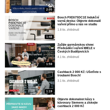
2:05
Bosch PXE675DC1E Indukční
varná deska: Objevte dokonalé
vaření přímo u nás ve studiu
1.8 tis. zhlédnutí
1:48
Zažijte gurmánskou show:
Předváděcí vaření MIELE v
Českých Budějovicích
4.1 tis. zhlédnutí
1:59
Cashback 2 000 Kč: Ušetřete s
troubami Bosch!
3.1 tis. zhlédnutí
1:19
Objevte dokonalost kávy s
kávovary Siemens a získejte
cashback 2 000 Kč