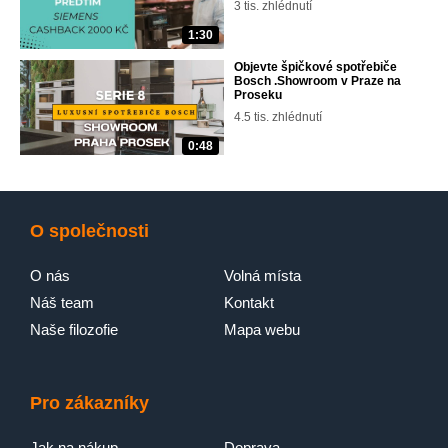
3 tis. zhlédnutí
1:30
Objevte špičkové spotřebiče
Bosch .Showroom v Praze na
Proseku
4.5 tis. zhlédnutí
0:48
O společnosti
O nás
Volná místa
Náš team
Kontakt
Naše filozofie
Mapa webu
Pro zákazníky
Jak na nákup
Doprava