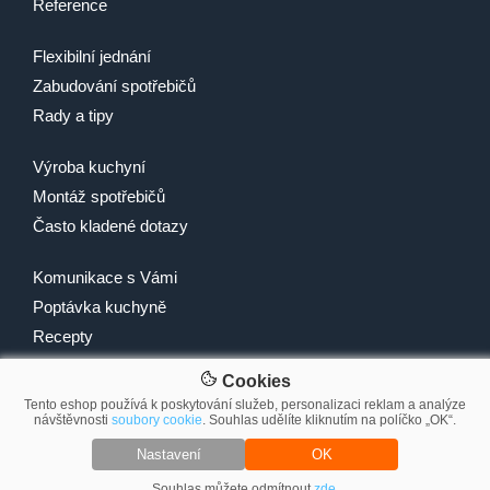
Reference
Flexibilní jednání
Zabudování spotřebičů
Rady a tipy
Výroba kuchyní
Montáž spotřebičů
Často kladené dotazy
Komunikace s Vámi
Poptávka kuchyně
Recepty
Cookies
Tento eshop používá k poskytování služeb, personalizaci reklam a analýze
návštěvnosti
soubory cookie
. Souhlas udělíte kliknutím na políčko „OK“.
© 2007-2026 2Traders CZ s.r.o.
Nastavení
OK
Souhlas můžete odmítnout
zde
.