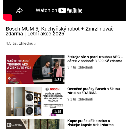
Bosch MUM 5: Kuchyňský robot + Zmrzlinovač
zdarma | Letní akce 2025
4.5 tis. zhlédnutí
Získejte víc s parní troubou AEG –
dárek v hodnotě 3 300 Kč zdarma
3.7 tis. zhlédnutí
1:21
Oceněné pračky Bosch s 5letou
zárukou ZDARMA
9.1 tis. zhlédnutí
1:15
Kupte pračku Electrolux a
získejte kapsle Ariel zdarma