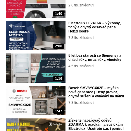
2.6 tis. zhlédnutí
1:40
Electrolux LFV416K – Výkonný,
tichý a chytrý odsavač par s
Hob2Hood®
7.3 tis. zhlédnutí
2:08
5 let bez starostí se Siemens na
chladničky, mrazničky, vinotéky
4.5 tis. zhlédnutí
1:16
Bosch SMV8YCX02E – myčka
nové generace | Tichý provoz,
chytré sušení a ovládání na dálku
7.8 tis. zhlédnutí
1:47
Získejte napařovač oděvů
ZDARMA k pračkám a sušičkám
Electrolux! Ušetřete čas i peníze!