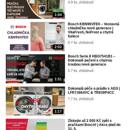
4.9 tis. zhlédnutí
1:04
Bosch KBN96VFE0 – Vestavná
chladnička nové generace |
VitaFresh, NoFrost a chytré
funkce
8.7 tis. zhlédnutí
2:02
Bosch Serie 8 HBG7541B1 –
Dokonalé pečení s chytrou
troubou nové generace
5.7 tis. zhlédnutí
1:51
Dokonalá péče o prádlo s AEG |
LFR73864VC & TR839P4CC
7.7 tis. zhlédnutí
1:17
Získejte až 2 000 Kč zpět s
pračkami Bosch! | Akce platí do
31. 5.