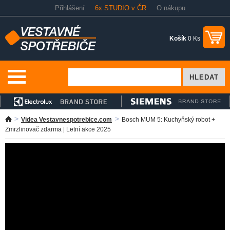
Přihlášení
6x STUDIO v ČR
O nákupu
Košík
0 Ks
Videa Vestavnespotrebice.com
Bosch MUM 5: Kuchyňský robot +
Zmrzlinovač zdarma | Letní akce 2025