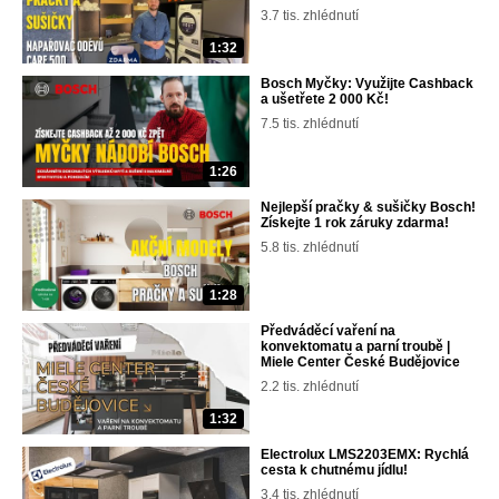
3.7 tis. zhlédnutí
1:32
Bosch Myčky: Využijte Cashback
a ušetřete 2 000 Kč!
7.5 tis. zhlédnutí
1:26
Nejlepší pračky & sušičky Bosch!
Získejte 1 rok záruky zdarma!
5.8 tis. zhlédnutí
1:28
Předváděcí vaření na
konvektomatu a parní troubě |
Miele Center České Budějovice
2.2 tis. zhlédnutí
1:32
Electrolux LMS2203EMX: Rychlá
cesta k chutnému jídlu!
3.4 tis. zhlédnutí